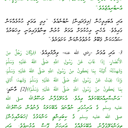
އެނބުރިއްޖެއެވެ.”
އަދި އެބައިމީހުން [މިފަދައިން] ނުބުނެއެވެ. “މިއީ ޢަމަލީ ޙުކުމެއްކަން
ގައިމެވެ. އެހެނީ މިޙުކުމަށް ޢަމަލު ކުރުން ބިނާވެފައިވަނީ މިޚަބަރުގެ
ޞައްޙަކަން ޤަބޫލު ކުރެވުމުންކަން ކަށަވަރެވެ.”
3. އަދި ޢުމަރު -رضي الله عنه- ވިދާޅުވިއެވެ.
((وَكَانَ رَجُلٌ مِنَ
الأَنْصَارِ، إِذَا غَابَ عَنْ رَسُولِ اللَّهِ صَلَّى اللهُ عَلَيْهِ وَسَلَّمَ
وَشَهِدْتُهُ؛ أَتَيْتُهُ بِمَا يَكُونُ مِنْ رَسُولِ اللَّهِ صَلَّى اللهُ عَلَيْهِ وَسَلَّمَ،
وَإِذَا غِبْتُ عَنْ رَسُولِ اللَّهِ صَلَّى اللهُ عَلَيْهِ وَسَلَّمَ وَشَهِدَ؛ أَتَانِي
بِمَا يَكُونُ مِنْ رَسُولِ اللَّهِ صَلَّى اللهُ عَلَيْهِ وَسَلَّمَ))
[2] މާނައީ:
“އަންޞާރިއްޔަބޭކަލެއް ވިއެވެ. އެކަލޭގެފާނު ރަސޫލުﷲ صلى الله
عليه وسلم ގެ އަރިހުގައި ނުވާނަމަ އެބޭކަލަކު ފެނުމުން، ރަސޫލުﷲ
صلى الله عليه وسلم ގެ ކިބައިންވީ ކަންކަމުގެ [ޚަބަރާއިގެން]
ތިމަންކަލޭގެފާނު އެބޭކަލެއްގެ އަރިހަށް ގޮސް އުޅުނީމެވެ. އަދި