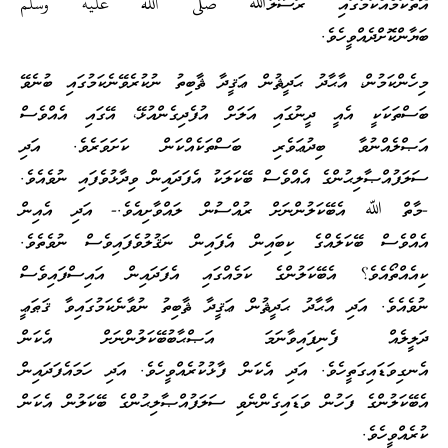
އޮތްކަމެއްކަމުގައި ރަސޫލުﷲ صلى الله عليه وسلم
ބަޔާންކޮށްދެއްވީހެވެ.
މިހެންކަމުން، އާޙާދު ޙަދީޘުން ޢަޤީދާ ޘާބިތު ނުކުރެވޭނެކަމުގައި ބުނެވޭ
ބަސްތަކަކީ އެއީ ދީނުގައި އަލަށް އުފެދިގެންއުޅޭ، އޭގައި އެއްވެސް
އަޞްލެއްނުވާ ބިދުޢަވެރި ބަސްތަކެއްކަން ކަށަވަރެވެ. އަދި
ސަލަފުއްޞާލިޙުންގެ އެއްވެސް ބޭކަލަކު އެފަދައިން ވިދާޅުވެފައި ނުވެއެވެ.
-މާތް ﷲ އެބޭކަލުންނަށް ރުއްސުން ލައްވާށިއެވެ.- އަދި އެއިން
އެއްވެސް ބޭކަލެއްގެ ކިބައިން އެފައިން ނަޤުލުވެފައިވެސް ނުވެތެވެ.
ކިއެއްތޯއެވެ؟ އެބޭކަލުންގެ ކަމެއްގައި އެފަދައިން އައިސްފައިވެސް
ނުވެއެވެ. އަދި އާޙާދު ޙަދީޘުން ޢަޤީދާ ޘާބިތު ނުވާނެކަމުގައިވާ ޤަޠަޢީ
ދަލީލެއް ފެނިފައިވާނަމަ އަޞްޙާބުބޭކަލުންނަށް އެކަން
އެނގިވަޑައިގަތީހެވެ. އަދި އެކަން ފާޅުކުރެއްވީހެވެ. އަދި ހަމައެފަދައިން
އެބޭކަލުންގެ ފަހުން ވަޑައިގެންނެވި ސަލަފުއްޞާލިޙުންގެ ބޭކަލުން އެކަން
ކުރެއްވީހެވެ.