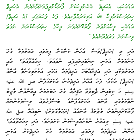
އަޑުއަހައި، އެޙަދީޘް އެހެންމީހަކަށް ފޯރުކޯށްދީފުމަށްދާންދެން އެޙަދީޘް
ހިދުދަސްކުރާމީހާ ﷲ އަލިކުރައްވާށިއެވެ. ފަހެ ފަހަރުގައި [އެ ޙަދީޘް]
އަޑުއެހި މީހާއަށްވުރެ ފޯރުކޮށްދެވުނު މީހާގެ ހިތުދަސްކުރުން ނުވަތަ
ވިސްނުން ގަދަވެދާނެއެވެ.”
އަދި މި [ޙަދީޘް]ވެސް، އެހެން ކަންކަން ފިޔަވައި ޢަމަލުތަކާ ގުޅޭ
ކަންކަމަށް އެކަނި ނިންމައިލައިފައި ނުވެއެވެ. ކިއެއްތޯއެވެ؟ އެއީ
ޢަމަލުތަކާއި އަދި ޢަޤީދާއާބެހޭ ޙަދީޘްތައް އޭގައި އެކުލެވިގެންވާ ޢާންމު
[ޙަދީޘް] އެކެވެ. ފަހެ އާޙާދު ޙަދީޘަކުން، އެކަލޭގެފާނު صلى الله عليه
وسلم ގެ ކިބައިން ޘާބިތުވާ ޢަޤީދާއާ ގުޅޭ ޚަބަރަކަށް އީމާންވުން ވާޖިބު
ނުވާކަމުގައި ވާނަމަ އެކަލޭގެފާނުގެ ބަސްފުޅުތައް މީސްތަކުންނަށް
ފޯރުކޮށްދިނުމަށް، މުޠުލަޤު މާނައެއް [ދޭހަވާގޮތަށް]، ނަބިއްޔާ صلى الله
عليه وسلم މިއަމުރު ނުކުރެއްވީސްކަން ކަށަވަރެވެ. އަދި ކިއެއްތޯއެވެ؟
އެނޫން ޙަދީޘްތައް ފިޔަވައި ޢަމަލުތަކާ ގުޅޭ ޙަދީޘަކަށް އެކަނި