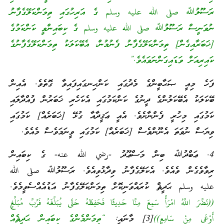
ރަސޫލުﷲ صلى الله عليه وسلم ގެ އަރިހުގައި ތިމަންކަލޭގެފާނު
ނުވަނީސް ރަސޫލުﷲ صلى الله عليه وسلم ގެ ކިބައިންވީ ކަންކަމުގެ
[ޚަބަރާއިގެން] ތިމަންކަލޭގެފާނު ފެނުމުން، އެބޭކަލަކު ތިމަންކަލޭގެފާނުގެ
ކައިރިއަށް ވަޑައިގަންނަވައެވެ.”
ފަހެ މިއީ ޞަޙާބީންގެ މެދުގައި ކަންހިނގައިފައިވާ ގޮތެވެ. އެއިން
ބޭކަލަކު އެބޭކަލުންގެ ދީނުގެ ކަންކަމުގައި އެކަހެރި ޚަބަރުން ފުއްދާލައި
ކަމުގައި މިހުރީ ފެންނާށެވެ. އެއީ ޢަޤީދާއާ ގުޅޭ [ޚަބަރެއް] ކަމުގައި
ވިޔަސް ނުވަތަ އެނޫންވެސް [ޚަބަރެއް] ކަމުގައި ވީނަމަވެސް މެއެވެ.
4. ޢަބްދުﷲ ބިން މަސްޢޫދު -رضي الله عنه- ގެ ކިބައިން
ރިވާވެގެން ވެއެވެ. އެކަލޭގެފާނު ވިދާޅުވިއެވެ. ރަސޫލުﷲ صلى الله
عليه وسلم ޙަދީޘް ކުރައްވަނިކޮށް ތިމަންކަލޭގެފާނު އަޑުއެއްސެވީމެވެ.
((نَضَّرَ اللَّهُ امْرَأً سَمِعَ مِنَّا حَدِيثًا فَحَفِظَهُ حَتَّى يُبَلِّغَهُ فَرُبَّ مُبَلَّغٍ
أَوْعَى مِنْ سَامِعٍ))
[3] މާނައީ:
“ތިމަންމެންގެ ކިބައިން ޙަދީޘެއް