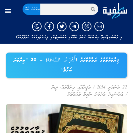
އިތުރަށް ހޯދާ
މި ވެބްސައިޓުގައިވާ ލިޔުންތައް ނަކަލު ކުރާނަމަ މި ވެބްސައިޓަށާއި ލިޔުންތެރިއާއަށް ހަވާލާދެއްވާ!
ޤިޔާމަތްވުމުގެ ޢަލާމާތްތައް (أَشْرَاطُ السَّاعَةِ) – 20 “ތިންވަނަ
ބަހުޘް”
22 ޖެނުއަރީ 2014
/
ޢަޤީދާއާއި ފިރުޤާތައް
,
ދީން
/
އައްޝައިޚް އަޙްމަދު ނާޒިލް މުޙައްމަދު