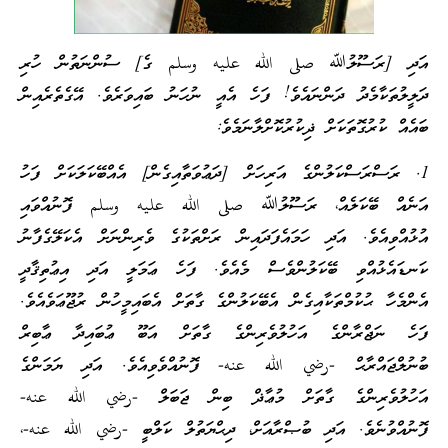
އަދި [ރަސޫލުﷲ صلى الله عليه وسلم ގެ] ސުންނަތުން ހުރި
ދަލީލުތަކާމެދު ދަންނައެވެ! ފަހެ އެއީ ނުހަނު ބައިވަރެވެ. އޭގެތެރެއިން
ބައެއް ކުރުގޮތަކަށް ޛިކުރުކޮށްލާނަމެވެ:
1. ރަސްރަސްކަލުންގެ އަރިހަށް [ދަޢުވަތާއިގެން] އެއްބޭކަލަކަށް ފަހު
އަނެއް ބޭކަލެއް، ރަސޫލުﷲ صلى الله عليه وسلم ފޮނުއްވައި
އުޅުއްވިއެވެ. އަދި ހަމައެފަދައިން ރަށްތަކުގެ ވެރިންނަށް އެކަލޭގެފާނު
ކަނޑައެޅުއްވި ބޭކަލުންވެސް މެއެވެ. ފަހެ ޢަމަލީ އަދި އިޢުތިޤާދީ
އެންމެހާ ޙުކުމްތަކާއިގެން އެބޭކަލުންގެ ގާތަށް އެބައިމީހުން ރުޖޫޢަވެއެވެ.
ފަހެ ނަޖްރާންގެ އަހުލުވެރިންގެ ގާތަށް އަބޫ ޢުބައިދާ ޢާބިރް
ބުނުލްޖައްރާޙް -رضي الله عنه- ފޮނުއްވެވިއެވެ. އަދި ޔަމަންގެ
އަހުލުވެރިންގެ ގާތަށް މުޢާޛް ބިން ޖަބަލް -رضي الله عنه-
ފޮނުއްވުނެވެ. އަދި ބުޞްރާއަށް، ދިޙްޔަތުލް ކަލްބީ -رضي الله عنه-،