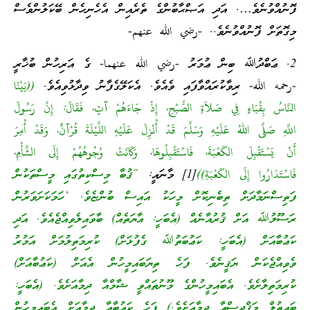
ފޮނުއްވުނެވެ…. އަދި އަޞްޙާބުންގެ ތެރެއިން އެހެނިހެން ބޭކަލުންވެސް
މިގޮތަށް ފޮނުއްވުނެވެ.. -رضي الله عنهم-
2. ޢަބްދުﷲ ބިން ޢުމަރު -رضي الله عنهما- ގެ އަރިހުން ބުޚާރީ
-رحمه الله- ރިވާކުރައްވާފައި ވެއެވެ. އެކަލޭގެފާނު ވިދާޅުވިއެވެ.
((بَيْنَا
النَّاسُ بِقُبَاءٍ فِي صَلاَةِ الصُّبْحِ، إِذْ جَاءَهُمْ آتٍ، فَقَالَ: إِنَّ رَسُولَ
اللَّهِ صَلَّى اللهُ عَلَيْهِ وَسَلَّمَ قَدْ أُنْزِلَ عَلَيْهِ اللَّيْلَةَ قُرْآنٌ، وَقَدْ أُمِرَ
أَنْ يَسْتَقْبِلَ الكَعْبَةَ، فَاسْتَقْبِلُوهَا، وَكَانَتْ وُجُوهُهُمْ إِلَى الشَّأْمِ،
فَاسْتَدَارُوا إِلَى الكَعْبَةِ))
[1] މާނައީ:
“ޤުބާ މިސްކިތުގައި މީސްތަކުން
ފަތިސްނަމާދަށް ތިބެނިކޮށް މީހަކު އައިސް ބުންޏެވެ. ‘ހަމަކަށަވަރުން
ރަސޫލުﷲ އަށް ޤުރުއާނެއް (އެބަހީ: އާޔަތެއް) ބާވައިލެވިއްޖެއެވެ. އަދި
ކަޢުބާއަށް (އެބަހީ: ކަޢުބަތުﷲ ގެފުޅަށް) ކުރިމަތިލުމަށް އަމުރު
ވެވިއްޖެކަން ޔަޤީނެވެ. ފަހެ ތިޔަބައިމީހުން އެއަށް (ކަޢުބާއަށް)
ކުރިމަތިލާށެވެ. އެބައިމީހުންގެ މޫނުތައްވީ ޝާމްއާ ދިމާއަށެވެ. (އެބަހީ:
ބައިތުލް މަޤްދިސްއާ ދިމާއަށެވެ.) ފަހެ ކަޢުބާއާ ދިމާއަށް އެބައިމީހުން