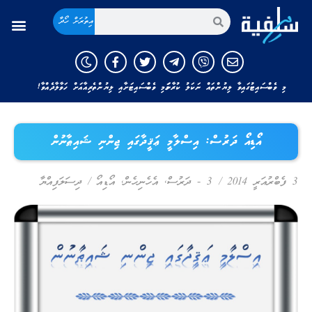
އިތުރަށް ހޯދާ
މި ވެބްސައިޓުގައިވާ ލިޔުންތައް ނަކަލު ކުރާނަމަ މި ވެބްސައިޓަށާއި ލިޔުންތެރިއާއަށް ހަވާލާދެއްވާ!
އޯޑިއޯ ދަރުސް: އިސްލާމީ ޢަޤީދާގައި ޖިންނި ޝައިޠާނުން
3 ފެބްރުއަރީ 2014
/
3 - ދަރުސް
,
އެހެނިހެން
,
އޯޑިއޯ
/
ދިސަލަފިއްޔާ