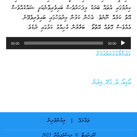
ކިޔުމުގައި އެތައް ބަޔަކު މިފަހަރުވެސް ބައިވެރިވާނެކަމީ ޝައްކެއްވެސް
އޮތް ކަމެއް ނޫނެވެ. އެހެން ކަމުން މިދުވަހުގައި ބައިވެރިވެވޭނެ
އެއްވެސް ގޮތެއް އޮތްތޯ ބަލާލުން މުހިއްމު ކަމުގައި ދެކެވެ.
Audio
00:00
00:00
Player
ޑައުންލޯޑުކުރައްވުމަށް
އޯޑިއޯ އާ ގުޅޭ ލިޔުން
ތަޢާރަފް
ލިޔުންތެރިން
ކޮޕީރައިޓް © ދިސަލަފިއްޔާ 2023