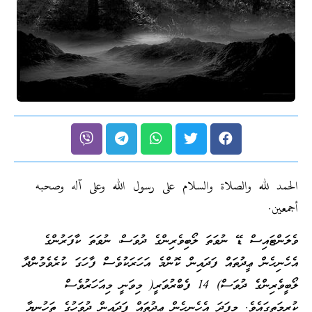
الحمد لله والصلاة والسلام على رسول الله وعلى آله وصحبه
أجمعين.
ވެލަންޓައިސް ޑޭ ނުވަތަ ލޯބިވެރިންގެ ދުވަސް، ނުވަތަ ކާފަރުންގެ
އެހެނިހެން ޢީދުތައް ފަދައިން ކޮންމެ އަހަރަކުވެސް ފާހަގަ ކުރެވެމުންދާ
ލޯބީވެރިންގެ ދުވަސް) 14 ފެބްރުވަރީ( މިވަނީ މިއަހަރުވެސް
ކުރިމަތީގައެވެ. މިފަދަ އެހެނިހެން ޢީދުތައް ފަދައިން ދުވަހުގެ ތަހުނިޔާ