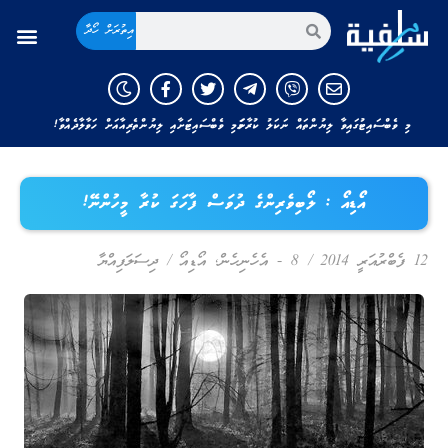
އިތުރަށް ހޯދާ
މި ވެބްސައިޓުގައިވާ ލިޔުންތައް ނަކަލު ކުރާނަމަ މި ވެބްސައިޓަށާއި ލިޔުންތެރިއާއަށް ހަވާލާދެއްވާ!
އޯޑިއޯ : ލޯބިވެރިންގެ ދުވަސް ފާހަގަ ކުރާ މީހުންނޭ!
12 ފެބްރުއަރީ 2014
/
8 - އެހެނިހެން
,
އޯޑިއޯ
/
ދިސަލަފިއްޔާ