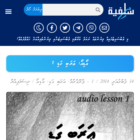
އިތުރަށް ހޯދާ
މި ވެބްސައިޓުގައިވާ ލިޔުންތައް ނަކަލު ކުރާނަމަ މި ވެބްސައިޓަށާއި ލިޔުންތެރިއާއަށް ހަވާލާދެއްވާ!
އޯޑިއޯ: ޢަރަބި ގަޑި 1
14 ފެބްރުއަރީ 2014
/
1 - ޕްރޮގްރާމް
,
އަރަބި ގަޑި
,
އޯޑިއޯ
/
ދިސަލަފިއްޔާ