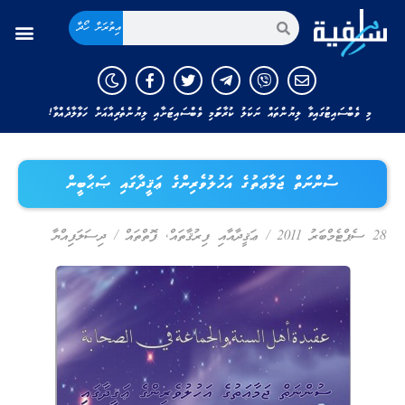
އިތުރަށް ހޯދާ
މި ވެބްސައިޓުގައިވާ ލިޔުންތައް ނަކަލު ކުރާނަމަ މި ވެބްސައިޓަށާއި ލިޔުންތެރިއާއަށް ހަވާލާދެއްވާ!
ސުންނަތް ޖަމާޢަތުގެ އަހުލުވެރިންގެ ޢަޤީދާގައި ޞަޙާބީން
28 ސެޕްޓެމްބަރު 2011
/
ޢަޤީދާއާއި ފިރުޤާތައް
,
ފޮތްތައް
/
ދިސަލަފިއްޔާ