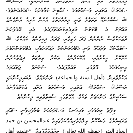
މިއުއްމަތަށް އައި އެންމެ ހެޔޮވެގެންވާ ބޭކަލުންނަކީ، ރަސޫލުﷲ
ޞައްލަﷲ ޢަލައިހި ވަސައްލަމަގެ ޞަޙާބީން ކަމާމެދަކު ޝައްކެއްނެތެވެ.
ﷲ ސުބުޙާނަހޫ ވަތަޢާލާ ވަނީ، މިއުއްމަތުގެ އެހެން ހުރިހާ އެންމެންގެ
މައްޗަށް އެ ބޭކަލުން މަތިވެރިކުރައްވާފައެވެ. އެއީ އޭގެފަހުން
ދުވަހަކުވެސް ނާންނާނެ ފަދަ މަތިވެރި، ޤަދަރު ލިބިގެންވާ ބައެކެވެ. ﷲ
ސުބުޙާނަހޫ ވަތަޢާލާ ވަނީ އެބޭކަލުންނަށް ދުޢާކުރުމާއި، އެބޭކަލުންނާމެދު
ހެޔޮކޮށް ހީކުރުމާއި، އެބޭކަލުންގެ އަބުރާ ޢިއްޒަތް ދިފާޢުކުރުން
ދީނީކަމެއްގެ ގޮތުގައި ލައްވާފައެވެ. ސުންނަތް ޖަމާޢަތުގެ
އަހުލުވެރިން
ދަންނައެވެ. އެބައިމީހުންނަކީ
(أهل السنة والجماعة)
ރަސޫލުﷲ ޞައްލަﷲ ޢަލައިހި ވަސައްލަމަ އަށާއި އެކަލޭގެފާނުގެ
ޞަޙާބީންގެ މަންހަޖަށް ތަބާވެ، އެގޮތުގައި ސާބިތުވެތިބި މީހުންނެވެ.
މިފޮތް ލިޔުމުގައި މައިގަނޑު މަޞްދަރަކަށް ބަލާފައިވާނީ ސަޢޫދީ
ޢަރަބިއްޔާގެ މަޝްހޫރު ޢިލްމުވެރިއެއްކަމުގައިވާ
عبدالمحسن بن حمد
ލިޔުއްވަވާފައިވާ
العباد البدر (حفظه الله تعالى)
“عقيدة أهل