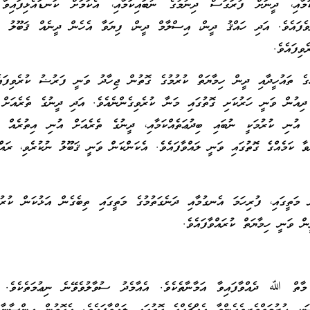
ިކަމާއި، ދީނަށް ފުރަގަސް ދިނުމުގެ ނުބައިކަމާއި، އެކަމަށް ކަނޑައެޅިފައިވާ 
ވެފައެވެ. އަދި ހައްޤު ދީން، އިސްލާމް ދީން، ފިޔަވާ އެހެން ދީނެއް ޤަބޫލު ނު
ވިފައެވެ.
ުގެ ތައުހީދާއި ދީން ހިމާޔަތް ކުރުމުގެ ގޮތުން ޖިހާދު ވަނީ ފަރުޟު ކުރެވިފައ
ް ދިއުން ވަނީ ހަރުކަށި ގޮތުގައި މަނާ ކުރެވިގެންނެއެވެ. އަދި ދީނުގެ ތެރެއަށް
، އުނި ކުރުމަކީ ނުބައި ބިދުޢަތެއްކަމާއި، ދީނުގެ ތެރެއަށް އުނި އިތުރެއް ގެ
ވާ ކަމެއްގެ ގޮތުގައި ވަނީ ލައްވާފައެވެ. އެކަންކަން ވަނީ ޤަބޫލު ނުކުރެވި، ރައް
ީގައި، ފުރިހަމަ އެނގުމާއި ދަނެގަތުމުގެ މަތީގައި ތިބެގެން އަޅުކަން ކުރުމަށ
ް ވަނީ ހިމާޔަތް ކުރައްވާފައެވެ.
ާތް ﷲ ދެއްވާފައިވާ އަމާނާތެކެވެ. އެއާމެދު ސުވާލުވެވޭނެ ނިޢުމަތެކެވެ. 