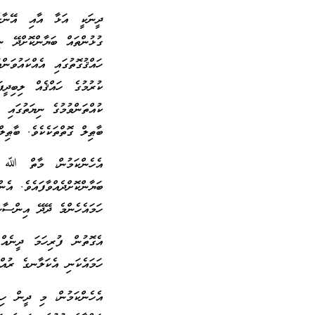
ދީނަކީ އަޅާ އާއި އޭނާގެ
ގުޅުންތައް ބަޔާންކޮށްދޭ ނ
ހައްޤުގޮތުގައި އެއްކައުވ
ކުރުމުގެ ހައްޤެއް ލިބިދީ
ކުއްތަންވުމުގެ ނިޔަތުގައި
ބާޠިލް ގޮތްތަކެކެވެ. ބާޠިލް
އެހެންކަމުން، މާތް ﷲ ސ
ބަޔާންކޮށްދެއްވާފައެވެ. އެ
ހަމައެހެންމެ ދޭދޭ އިންސާނު
އެގޮތުން ފުރިހަމަ ދީނެއް
ހަމައެކަނި އެކަލާނގެ ރުއް
އެހެންކަމުން، މި ދީން ހިމާ