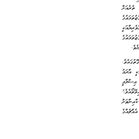
 ތެރެއަށް
ުތަމަޢުގެ
ެރިޔާއަކީ
ުތަމަޢުގެ
ެވެ.
ުގައެވެ.
ީ އާދަމު
 އިސްލާމީ
ވޭތޯއެވެ؟
އިނާތަށް
ެއްޗެއްގެ