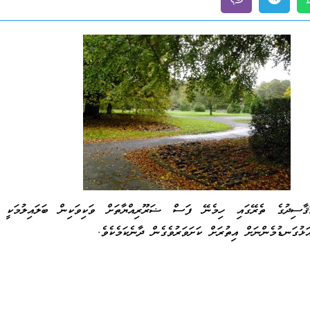
ާސިދުގެ ތެރޭގައި ހިމެނޭ ފަސް ޟަރޫރިއްޔާތަށް ވަކިވަކިން ބަލައިލުމަކީ 
ޅުގަނޑުމެންނަށް އިތުރަށް ކަށަވަރުވެގެން ދާނެކަމެކެވެ.