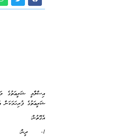
އިސްލާމީ ޝަރީޢަތުގެ މަޤ
ޝަރީޢަތުގެ ފުރިހަމަކަން އަ
އެގޮތުން:
1- ދީން: