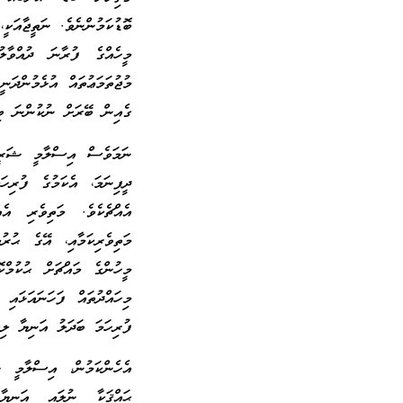
ބޮޑުކަމުންނެވެ. ނަތީޖާއަކ
މީހެއްގެ ފުރާނަ ދުއްވާލ
މުޖުތަމަޢުތައް އުޅެމުންދަ
ގެއިން ބޭރަށް ނުކުންނަ ބިރ
ނަމަވެސް އިސްލާމީ ޝަރީޢަ
ދީފިނަމަ، އެކަމުގެ ފުރިހ
އެއްޗެކެވެ. މަތިވެރި އެ
މަތިވެރިކަމާއި، އޭގެ ޙުރު
މީހުންގެ މައްޗަށް ޙުކުމް
މިހައްދުތައް ފަހަނައަޅައ
ފުރިހަމަ ބަދަލު އަނިޔާ ލިބ
އެހެންކަމުން، އިސްލާމީ 
ޙައްޤަކާ ނުލައި އަނިޔާ