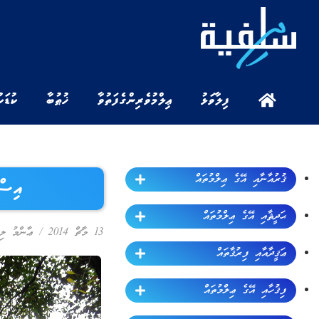
ފިލާވަޅު
ޢިލްމުވެރިންގެ ފަތުވާ
ޚުޠުބާ
ކުޑަކ
ޤުރުއާނާއި އޭގެ ޢިލްމުތައް
އިސްލ
ޙަދީޘާއި އޭގެ ޢިލްމުތައް
13 މާޗް 2014
/
ޢާންމު ލި
ޢަޤީދާއާއި ފިރުޤާތައް
ފިޤުހާއި އޭގެ ޢިލްމުތައް