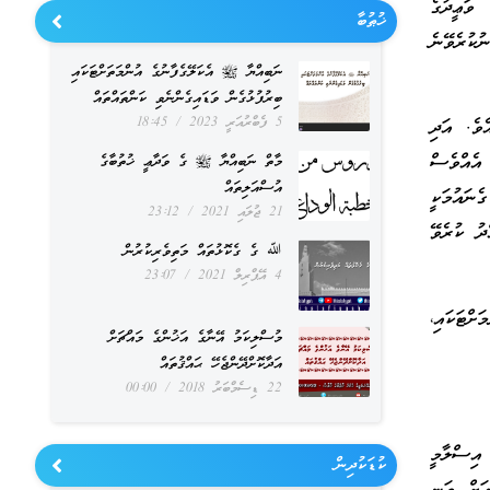
ވަޢީދުގެ
ޚުޠުބާ
ކުރެވޭނެ
ނަބިއްޔާ ﷺ އެކަލޭގެފާނުގެ އުންމަތަށްޓަކައި
ބިރުފުޅުގެން ވަޑައިގެންނެވި ކަންތައްތައް
5 ފެބްރުއަރީ 2023
18:45
ެވެ. އަދި
 އެއްވެސް
މާތް ނަބިއްޔާ ﷺ ގެ ވަދާޢީ ޚުތުބާގެ
އުސްއަލިތައް
ނައުމަކީ
21 ޖުލައި 2021
23:12
ދު ކުރެވޭ
ﷲ ގެ ގެކޮޅުތައް މަތިވެރިކުރުން
4 އޭޕްރިލް 2021
23:07
ްޓަކައި،
މުސްލިކަމު އޭނާގެ އަޚުންގެ މައްޗަށް
އަދާކޮށްދޭންޖެހޭ ޙައްޤުތައް
22 ޑިސެމްބަރު 2018
00:00
އިސްލާމީ
ކުޑަކުދިން