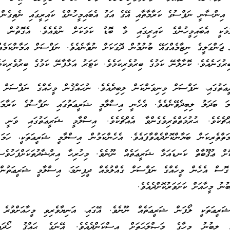
ީ، އިންސާނީ ނަފްސުގެ ކަރާމާތާއި އޭގެ އަގު އެބައިމީހުންގެ ކައިރީގައި ނެތިގެން 
ުމަކީ އެބައިމީހުންގެ ކައިރީގައި މާ ބޮޑު ކަމަކަށް ނުވެއެވެ. އެގޮތުން، 
ނީ ޖަންގަލީގެ ނިޒާމެއްގައޭ ބުނުމުން ދޮގަކަށް ނުވާނެއެވެ. ނަފްސަށް އަމާންކަމެއ
ުގަނެއެވެ. ކޮށާލާނޭ ކަމުގެ ބިރުވެރިކަމެވެ. ކަޓަރު އަޅާފާނޭ ކަމުގެ ބިރުވެރިކަމެ
ތުގައި، ނަފްސަށް މިނިވަންކަން ލިބިދެއެވެ. ނުހައްޤުން މީހެއްގެ ނަފްސަށް ގެ
ަމަ ބަދަލު ލިބިދެވޭނެއެވެ. އެހެނީ އިސްލާމީ ޝަރީޢަތުގައި ނަފްސުގެ ކަރާމަތ
އްޗެކެވެ. ޙުރުމަތްތެރިވެގެންވާ އެއްޗެކެވެ. އިސްލާމީ ޝަރީޢަތުގައި ވަނީ 
މަތްތެރިކަން ބަޔާންކޮށްދެއްވާފައެވެ. އެހެންކަމުން އިސްލާމީ ޝަރީޢަތަކީ، ހަމަ
ކޮށް ޢުޤޫބާތް ކަނޑައަޅާ ޝަރީޢަތެއް ނޫނެވެ. މިހުރިހާ އިރްޝާދުތަކަށްފަހުވެސް
ި ގޮސް އެހެން މީހެއްގެ ނަފްސަށް ގެއްލުމެއް ދީފިނަމަ، އިސްލާމީ ޝަރީޢަތުން 
ުނު މީހާއަށް ކަށަވަރުކޮށްދެއެވެ.
ޝަރީޢަތަކީ ލޯފަން ޝަރީޢަތެއް ނޫނެވެ. އޭގައި، އަނިޔާވެރިވި މީހާއަށްވުރެ 
 ލިބުނު މީހާގެ މަޞްލަޙަތަށް އިސްކަންދެއެވެ. އޭނަގެ ޙައްޤު ހޯދައިދ