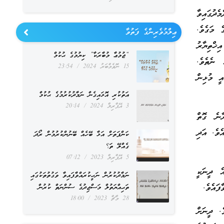
ދުގައިވާ
ެ މަގެވެ.
ޢިލްމުވެރިންގެ ފަތުވާ
ޚްތިޔާރު
“ޖުމުޢާ މުބާރަކާ” ކިޔުމުގެ ޙުކުމް
 ނެތެވެ.
15 ނޮވެމްބަރު 2024
23:54
އީ މުޅިން
އަތުކުރި އޮޅައިގެން ނަމާދުކުރުމުގެ ޙުކުމް
3 އޭޕްރިލް 2024
20:14
ާނެ ގޮތް
ެވެ. އަދި
ކަންފަތަށް އަޅާ ބޭހެއް ބޭނުންކުރުމުން ރޯދަ
ގެއްލޭ ތަ؟
5 އޭޕްރިލް 2023
07:12
ެ ދީނަކީ
ނަމާދުކުރުން ނަހީކުރައްވާފައިވާ ވަގުތުތަކުގައި
ފައެވެ.
ތަޙިއްޔަތުލް މަސްޖިދުގެ ސުންނަތް ކުރުން
28 މާޗް 2023
18:00
ެ. ދީނަށް