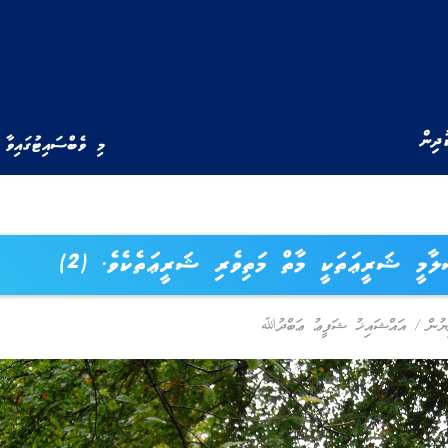
ުދިން
މި ވެބްސައިޓުގައިވާ 
ާމީ ޝަރީޢަތަކީ މާތް މަތިވެރި ޝަރީޢަތެކެވެ. (2)
ޔުން
/
އައްޝައިޚު ޝަފީޢު ޢަބްދުﷲ