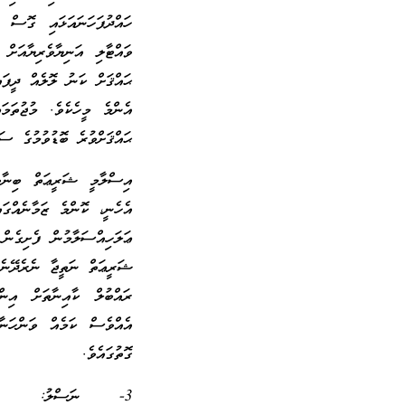
ހައްދުފަހަނައަޅައި ގޮސް މ
ވައްޓާލި އަނިޔާވެރިޔާއަށް
ޙައްޤަށް ކަނު ލޮލެއް ދީފައ
އެންމެ މީހެކެވެ. މުޖުތަމަ
ޙައްޤަށްވުރެ ބޮޑުވުމުގެ ސަ
އިސްލާމީ ޝަރީޢަތް ބިނާވެ
އެހެނީ، ކޮންމެ ޒަމާނެއް
ޢަލަހިއްސަލާމުން ފެށިގެން
ޝަރީޢަތް ނަތީޖާ ނެރެދޭނެއެ
ރައްބުލް ކާއިނާތަށް އިނ
އެއްވެސް ކަމެއް ވަންހަނާވ
ގޮތުގައެވެ.
3- ނަސްލު: