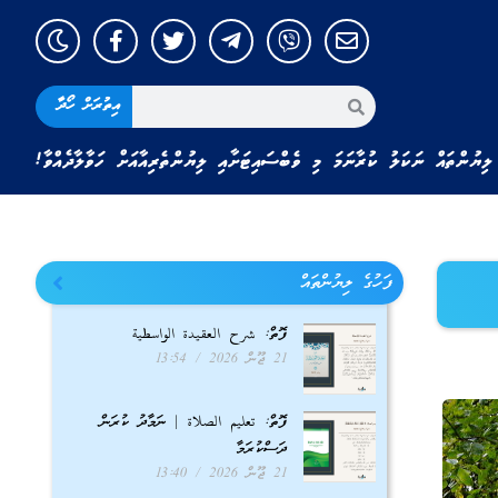
އިތުރަށް ހޯދާ
ލިޔުންތައް ނަކަލު ކުރާނަމަ މި ވެބްސައިޓަށާއި ލިޔުންތެރިއާއަށް ހަވާލާދެއްވާ!
ފަހުގެ ލިޔުންތައް
ފޮތް: شرح العقيدة الواسطية
21 ޖޫން 2026
13:54
ފޮތް: تعليم الصلاة | ނަމާދު ކުރަން
ދަސްކުރަމާ
21 ޖޫން 2026
13:40