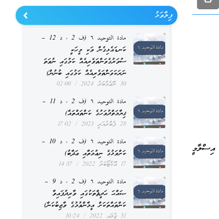
ފިލާވަޅު
مادة التوحيد ٦ (ف 2 ، د 12 –
ކަނޑައެޅިގެން ވަކި މީހަކީ
ސުވަރުގެވަންތަވެރިއެއް ކަމުގައި ނުވަތަ
ނަރަކަވަންތަވެރިއެއް ކަމުގައި ބުނުން)
30 ނޮވެމްބަރު 2024
02:00
مادة التوحيد ٦ (ف 2 ، د 11 –
ޤިޔާމަތްދުވަހުގެ ކަންތައްތައް)
28 ފެބްރުއަރީ 2023
17:02
مادة التوحيد ٦ (ف 2 ، د 10 –
އިސްލާމީ
ކަށްވަޅުގެ ނިޢުމަތާއި ޢަޛާބު)
17 އޮކްޓޯބަރު 2022
14:37
مادة التوحيد ٦ (ف 2 ، د 9 –
ޞައްޙަ ޙަދީޘްތަކުގައި ވާރިދުފައިވާ
ކަންތައްތަކަށް އީމާންވުމުގެ ވާޖިބުކަން)
31 ޖުލައި 2022
10:24