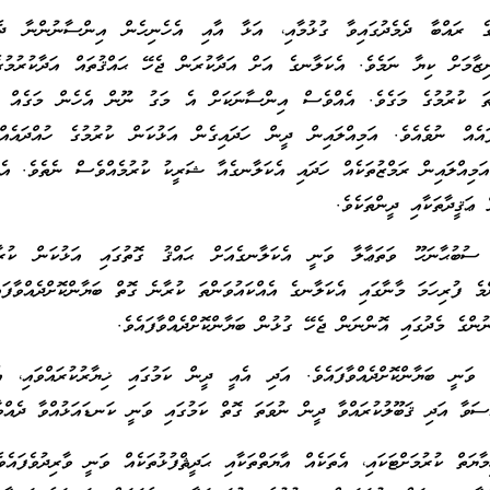
 ރައްބާ ދެމެދުގައިވާ ގުޅުމާއި، އަޅާ އާއި އެހެނިހެން އިންސާނުންނާ ދެމެ
ިޒާމަށް ކިޔާ ނަމެވެ. އެކަލާނގެ އަށް އަދާކުރަން ޖެހޭ ޙައްޤުތައް އަދާކުރުމުގ
ަންތަ ކުރުމުގެ މަގެވެ. އެއްވެސް އިންސާނަކަށް އެ މަގު ނޫން އެހެން މަގެއް އި
ފައެއް ނުވެއެވެ. އަމިއްލައިން ދީން ހަދައިގެން އަޅުކަން ކުރުމުގެ ހުއްދައެއް
 އަމިއްލައިން ރަމްޒުތަކެއް ހަދައި އެކަލާނގެއާ ޝަރީކު ކުރުމެއްވެސް ނެތެވެ. އެ
 ޢަޤީދާތަކާއި ދީންތަކެވެ.
ުބުޙާނަހޫ ވަތަޢާލާ ވަނީ އެކަލާނގެއަށް ޙައްޤު ގޮތުގައި އަޅުކަން ކުރ
ންމެ ފުރިހަމަ މާނާގައި އެކަލާނގެ އެއްކައުވަންތަ ކުރާނެ ގޮތް ބަޔާންކޮށްދެއްވާފައ
ންގެ މެދުގައި އޮންނަން ޖެހޭ ގުޅުން ބަޔާންކޮށްދެއްވާފައެވެ.
 ވަނީ ބަޔާންކޮށްދެއްވާފައެވެ. އަދި އެއީ ދީން ކަމުގައި ޚިޔާރުކުރައްވައި، އ
ސަވާ އަދި ޤަބޫލުކުރައްވާ ދީން ނުވަތަ ގޮތް ކަމުގައި ވަނީ ކަނޑައަޅުއްވާ ދެއްވާ
ޔަތް ކުރުމަށްޓަކައި، އެތަކެއް އާޔަތްތަކާއި ޙަދީޘްފުޅުތަކެއް ވަނީ ވާރިދުވެފައެވ