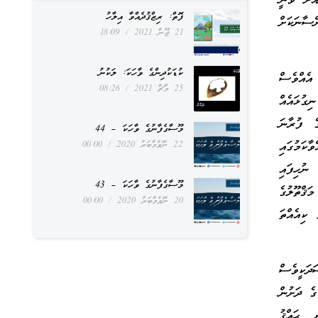
އަށް ވަނީ
ފޮތް: ރިޒްޤުދެއްވާ އިލާހު
ސާނަކަށް
21 ޖޫން 2021
18:09
ކުޑަކުދިންގެ ވާހަކަ: ލަކުނު
 އެއްވެސް
25 މާޗް 2021
08:26
ގުޅައެއް
ެ ފުރާނަ
މޫސާގެފާނުގެ ވާހަކަ – 44
ކަމުގައި
22 ނޮވެމްބަރު 2020
00:00
ނުހިފައި
މޫސާގެފާނުގެ ވާހަކަ – 43
ަޤްތޫލުގެ
20 ނޮވެމްބަރު 2020
00:00
ކިއެއްތަ
ދަކީވެސް
ގެ ދަށުން
ީ ޙައްޤު