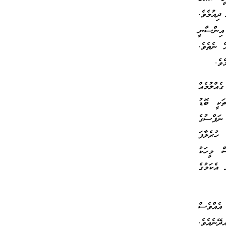
ދިއުމެވެ.
އިންސާނީ
ް ނެތެވެ.
ވެ.
އްލުމެއް
ަކީ ބޮޑު
ނަފްސުގެ
 ހުރެލާފަ
، މީހަކު
އެކަމުގެ
އެއްވެސް
ޭނެއެވެ.