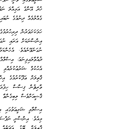
ޝަރީޢަތުގައި ވަނީ ނަފްސަކ
ޚުދު އޭނާގެ އަމިއްލަ ނަފ
ގެއްލުމެއް ދިނުމުގެ ނުބައި
ހަމަކަށަވަރުން ދިރިހުރުމު
އިންސާނަކަށް އަރައި ނުގަ
ނުގަނެވޭނެއެވެ. އެހެންކަ
ދުއްވާލައިފިނަމަ، އިސްލާ
އެޙުކުމް ޝަރުޢުކުރެއްވި 
ޤާތިލަށް ޢަފޫކުރުމުގެ އިޚ
ވާރިޘުން ޤިސާސް ހިފުމަށ
ޤާޟީއަށްވެސް ލިބިގެންވާ އ
އިސްލާމީ ޝަރީޢަތުގައި އ
މިއެވެ. އިންސާނީ ނަފްސަށް
ޤާތިލަށް ބޮޑު އަދަބެއް