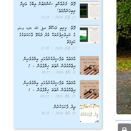
ފޮތް: ޤުރުއާނާއި ސުންނަތުން ތިބާގެ ޢަޤީދާ
ލިބިގަންނާށެވެ!
21 ޖޫން 2026
13:28
ފޮތް: ކީރިތި ރަސޫލާ صلى الله عليه وسلم
ގެ ކައިވެނިފުޅުތަކާ މެދު ދެކެވޭ ވާހަކަތަކުގެ
ޙަޤީޤަތް
21 ޖޫން 2026
12:39
އާޔަތެއް ތަފްސީރުކުރުމުގައި ޢިލްމުވެރިން
އިޖްމާޢުވުން ނުވަތަ ޚިލާފުވުން – 2
31 މާޗް 2026
08:17
އާޔަތެއް ތަފްސީރުކުރުމުގައި ޢިލްމުވެރިން
އިޖްމާޢުވުން ނުވަތަ ޚިލާފުވުން – 1
25 މާޗް 2026
08:22
ޢީދު ފާހަގަކުރުން
19 މާޗް 2026
16:23