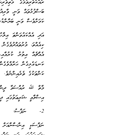
ރައްކާތެރިވުމުގެ މަތިވެރ
ބަސްފުޅުތައް ވަނީ ވާރިދު
ކަމަށްވެސް ވަނީ ބަޔާންކުރެ
އަދި އެއްކައުވަންތަ އިލާހ
ކިއެއްތަ، މުރުތައްދުވެގެނ
އެއްޗެއް އިތުރު ކުރުމާއި
ކަނޑައެޅިގެން ޙަރާމްވެގެން
ކަންތަކުގެ ތެރެއިންނެވެ.
މާތް ﷲ ރުއްސަވާ ދީން މަތ
އިސްލާމީ ޝަރީޢަތުގައި ދީނ
2- ނަފްސު:
ނަފްސަކީ އިންސާނާއަށް މ