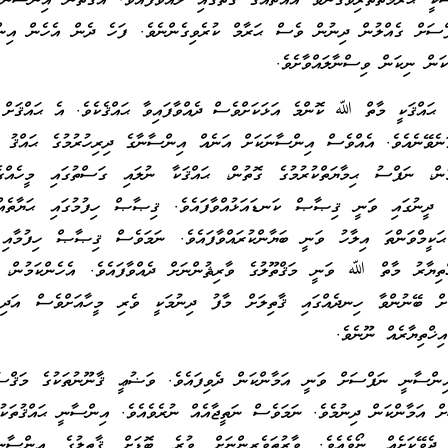
ީ ޙުރުމަތްތެރިވެގެންވާ އެއްޗެއްގެ ގޮތުގައި ލައްވާފައެވެ. އެގޮތުން އިންސާނާ
ްސަށް ގެއްލުން ދިނުން ވެސް ޙަރާމް ކުރެވިގެންނެވެ. ފަހެ ދެން އެހެން އިން
ކަން ނިކަން ވިސްނާލައްވާށެވެ.
ގެ ޙައްޤަކީ މާތް ﷲ ކޮންމެ އަޅަކަށްވެސް ދެއްވާފައިވާ ޙައްޤެކެވެ. އެ ޙައްޤަށް
ނެވޭނެއެވެ. އެއްވެސް އިންސާނަކަށް އަނެއް އިންސާނާގެ ދިރިހުރުމުގެ ޙައްޤު ނި
މުން، ނަފްސު ޙިމާޔަތްކުރުމުގެ ގޮތުން، ޙައްޤަކާ ނުލައި ގަސްތުގައި މީހެއްގ
މް ދީނުގައި ވަނީ ޤިޞާޞް ކަނޑައަޅުއްވާފައެވެ. ޤިޞާޞް ހިފުމުގައި ޙަޔާތެއްވާ
ޙަކީމްވަންތަ އިލާހު ވަނީ ބަޔާންކުރައްވާފައެވެ. ނަމަވެސް ޤިޞާޞް ހިފުމާއި 
ްތިޔާރު މާތް ﷲ ވަނީ މަޤްތޫލުގެ ވާރިޘުންނަށް ދެއްވާފައެވެ. އެހެންކަމުން، މ
ް ބޭނުންވާ ހިނދެއްގައި ޤާތިލަށް މާފު ދިނުމަކީ ވެރި މީހާއަށްވެސް އަދި 
ިޚްތިޔާރެއް ނޫނެވެ.
ިންސާނީ ނަފްސަށް ވަނީ އަމާންކަން ދެވިފައެވެ. ވަޟުޢީ ޤާނޫނުތަކުގެ މަޤްސަ
 އަމާންކަން ދިނުމެވެ. ނަމަވެސް ނަތީޖާއެއް ނުރެވެއެވެ. އިންސާނީ ޙައްޤުތަކު
 ދެވޭކަށެއް ނޯވެއެވެ. ވާރުތަވެރިންނަށް ވުރެ ބޮޑަށް ޤާތިލުގެ އިންސާނ