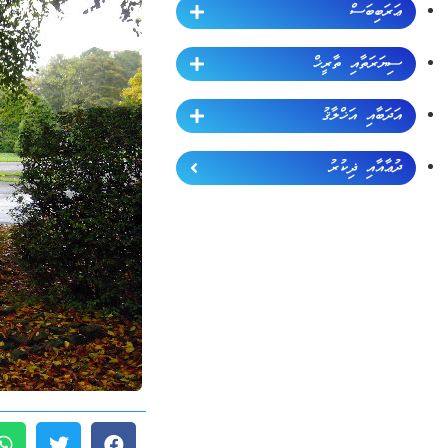
ޢަރަބިބަސް
ސިޔަރަތާއި ތާރީޚް
އަދަބާއި އަޚްލާޤު
ދުޢާއާއި ޛިކުރު