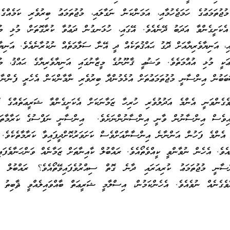
ުޖުތަމަޢުގެ ހަމަޖެހުމާއި، އަމަންކަން ނަގާލައި، މުޖުތަމަޢު ބިރުވެރި ކަމެއްގެ
 އެކަށީގެންވާ އަދަބު ދޭނެއެވެ. އޭގައި، ހުޅަނގުން ދަޢުވާ ކުރާގޮތަށް، މުޅި މުޖ
ި، އަނިޔާވެރިޔާއަށް ދޮގު ޙައްޤުތަކެއް ދީ އޭނާ ސަލާމަތެއް ނުކުރާނެއެވެ. އަނިޔާވ
ޢަކީ މުޅި އުއްމަތެވެ. ވަޟުޢީ ޤާނޫނުގެ މީޒާނުގައި އަނިޔާވެރިޔާގެ ޙައްޤު، މުޖ
ބަބުން އިންސާނީ މުޖުތަމަޢުތަށް އުޅެމުންދާ ބިރުވެރި ނާމާންކަން އެހެރީ ފެންނާށ
ގެންވަނީ އެންމެ އަދުލުވެރި ހުރިހާ ޒަމާނަކަށް އެކަށީގެންވާ ޝަރީޢަތެއްގެ ގޮތ
ގައިވެސް އިންސާނުން ވާނީ އިންސާނުންނަށެވެ. އިންސާނީ ނަފްސުގެ ކަރާމާތަކ
 އެންމެ ފަހުން އަންނާނެ އިންސާނާއަށްވެސް ކަށަވަރުކޮށްދީފައިވާ ކަރާމާތެކެވެ.
ވެ. އެހެން ނުވާންވީ ކީއްވެތޯއެވެ. ރައްބުލް ކާއިނާތަށް ޒަމާނެއް ވަންހަނާވެފައި
ްސާނީ މުޖުތަމަޢު ކުރިއަރައި ދާނެ ގޮތް ސިއްރުވެފައިވޭތޯއެވެ؟ ރައްބުލް ކާ
ެގެނެއް ނުވެއެވެ. އެހެންކަމުން، އިސްލާމީ ޝަރީޢަތް ބާއްވައިލެއްވީ ޘާބިތު އ