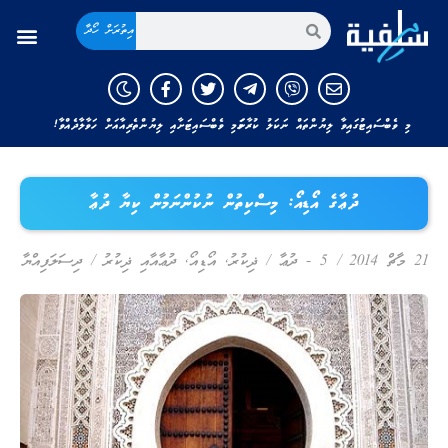
އިތުރަށް ހޯދާ
މި ވެބްސައިޓުގައިވާ ލިޔުންތައް ނަކަލު ކުރާނަމަ މި ވެބްސައިޓަށާއި ލިޔުންތެރިއާއަށް ހަވާލާދެއްވާ!
ދުޢާގެ އޯޑިއޯ: މިސްކިތުން ނުކުންނަމުން ކިޔާ ދުޢާ
ދިސަލަފިއްޔާ
/
ދުޢާއާއި ޛިކުރު
,
އޯޑިއޯ
,
5 - ދުޢާ / ޛިކުރު
/
21 މާޗް 2014