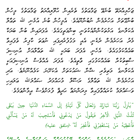
ޖަހްމިއްޔަތޭ ބުނެވޭ ޖަމާޢަތުގެ ތެރެއިން ޙުލޫލިއްޔަތު ޖަމާޢަތުގެ މީހުން
ބުނާގޮތަށް އަހުރެމެން ނުބުނާނޫއެވެ. އެމީހުން ބުނެ އުޅެނި ﷲ ތަޢާލާ
އެކަލާނގެ އަޅުތަކުންނާއެކުވަނީ ބިންމަތީގައެވެ. އެފަދައިން ބުނާ ބަޔަކާ
މެދު އަހަރެމެން ދެކެނީ އެއީ މަގުފުރެދިފައި ނުވަތަ ކާފިރު ވެފައިވާ
ބައެއްކަމުގައެވެ. އެހެނީ އެފަދަ ބަޔަކީ ﷲ ތަޢާލާއަށް އުނިސިފަ
ސާބިތުކުރާ ބައެއްކަމުގައި ވާތީއެވެ. އެފަދަ އެއްވެސް އުނިސިފައަކީ
އެކަލާނގެ މަތިވެރި ޝާނާ ޝައުކަތަށް އެކަށޭނަ ކަމެއްނޫނެވެ. އަދި
އަހުރެމެން ﷲ ތަޢާލާގެ ރަސޫލާ މުޙައްމަދު ޞައްލަﷲ ޢަލައިހި
ވަސައްލަމް ކުރައްވާފައިވާ މިދަންނަވާ ޙަދީޘް ފުޅަށްވެސް އީމާންވަމެވެ.
“يَنْزِلُ رَبُّنَا تَبَارَكَ وَتَعَالَى كُلَّ لَيْلَةٍ إِلَى السَّمَاءِ الدُّنْيَا حِينَ يَبْقَى
ثُلُثُ اللَّيْلِ الْآخِرُ فَيَقُولُ مَنْ يَدْعُونِي فَأَسْتَجِيبَ لَهُ مَنْ يَسْأَلُنِي
فَأُعْطِيَهُ مَنْ يَسْتَغْفِرُنِي فَأَغْفِرَ لَهُ”.(متّفق عليه)