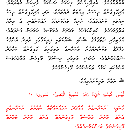
ބާރުދެއްވައެވެ. އެދިވޮޑިގެންވާ މީހަކަށް ރަސްކަމާ ވެރިކަން ދެއްވައެވެ.
އެދިވޮޑިގެންވާ މީހަކަށް ޢިއްޒަތް ދެއްވައެވެ. އަދި އެދިވޮޑިގެންވާ މީހަކު
ނިކަމެތި ކުރައްވައެވެ. ހުރިހާ ވައްތަރެއްގެ ހެއުކަންވަނީ އެ އިލާހު
އަތްޕުޅުގައެވެ. ހުރިހާކަމެއްގެ މައްޗަށް އެކަލާނގެ ކުޅަދުން ވަންތައެވެ.
އެމަތިވެރި ޛާތުފުޅުގެ ޝާނާއި ޝައުކަތަކީ މިއީކަމުގައި ވާއިރު އެންމެހާ
މަޚްލޫޤު ތަކުންނަށްވުރެ އެކަލާނގެ މަތިވެރިވެ ވޮޑިގެންވާ ކަމާމެދު
ޝައްކެއްނެތެވެ. ޢަރުޝި މަތީގައި އިސްތަޥާ ވޮޑިގެން ވުމާއެކުވެސް
އެންމެހައި ޚަލްޤު ތަކުންނާއެކު ވޮޑިގެންވެއެވެ.
ﷲ ތަޢާލާ ވަޙީކުރެއްވިއެވެ.
لَيْسَ كَمِثْلِهِ شَيْءٌ وَهُوَ السَّمِيعُ الْبَصِيرُ- الشورى: ١١
މާނައީ: “އެކަލާނގެއާ އެއްފަދަ ހަމައެކައްޗެއް ނުވެއެވެ. އެކަލާނގެއީ
އެންމެ މޮޅަށް އައްސަވާ ވޮޑިގަންނަވާ އެންމެ މޮޅަށް ބައްލަވާ
ވޮޑިގަންނަވާ ރަސްކަލާނގެއެވެ.