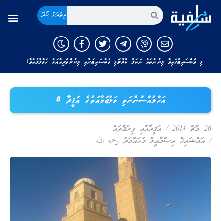
އިތުރަށް ހޯދާ
މި ވެބްސައިޓުގައިވާ ލިޔުންތައް ނަކަލު ކުރާނަމަ މި ވެބްސައިޓަށާއި ލިޔުންތެރިއާއަށް ހަވާލާދެއްވާ!
އަހްލުއްސުންނަތި ވަލްޖަމާޢަތުގެ ޢަޤީދާ 8
26 މާޗް 2014
/
ޢަޤީދާއާއި ފިރުޤާތައް
/
އައްޝައިޚް އިސްމާޢީލް މުޙައްމަދު رحمه الله