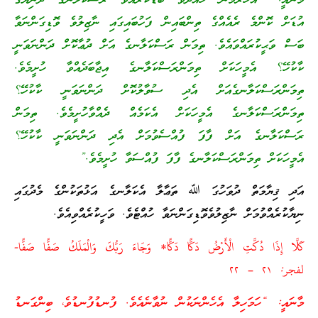
މާނައީ: “އަހުރެމެން ހައްދަވާ ބޮޑުކުރައްވާ ރަސްކަލާނގެ ދުނިޔޭގެ
އުޑަށް ކޮންމެ ރެއެއްގެ ތިންބައިން ފަހުބައިގައި ނާޒިލުވެ ވޮޑިގަންނަވާ
ބަސް ވަޙީކުރައްވައެވެ. ތިމަން ރަސްކަލާނގެ އަށް ދުޢާކޮށް ދަންނަވަނީ
ކާކުހޭ؟ އެމީހަކަށް ތިމަންރަސްކަލާނގެ އިޖާބަދެއްވާ ހުށީމެވެ.
ތިމަންރަސްކަލާނގެއަށް އެދި ސުވާލުކޮށް ދަންނަވަނީ ކާކުހޭ؟
ތިމަންރަސްކަލާނގެ އެމީހަކަށް އެކަމެއް ދެއްވާހުށީމެވެ. ތިމަން
ރަސްކަލާނގެ އަށް ފާފަ ފުއްސެވުމަށް އެދި ދަންނަވަނީ ކާކުހޭ؟
އެމީހަކަށް ތިމަންރަސްކަލާނގެ ފާފަ ފުއްސަވާ ހުށީމެވެ.”
އަދި ޤިޔާމަތް ދުވަހުގަ ﷲ ތަޢާލާ އެކަލާނގެ އަޅުތަކުންގެ މެދުގައި
ނިޔާކުރެއްވުމަށް ނާޒިލުވެވޮޑިގަންނަވާ ހުއްޓެވެ. ވަހީކުރެއްވިއެވެ.
كَلَّا إِذَا دُكَّتِ الْأَرْضُ دَكًّا دَكًّا* وَجَاءَ رَبُّكَ وَالْمَلَكُ صَفًّا صَفًّا-
لفجر: ٢١ – ٢٢
މާނައީ: “ހަމަހިލާ އެހެންނަކުން ނުވާނެއެވެ. ފުނޑުފުނޑުވެ، ބިންގަނޑު