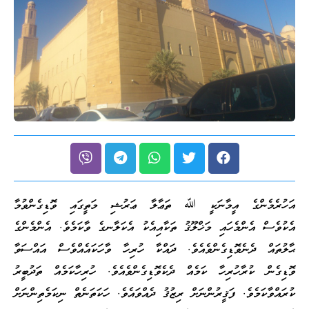
އަހުރެމެންގެ އީމާނަކީ ﷲ ތަޢާލާ ޢަރުޝި މަތީގައި ވޮޑިގެންވުމާ
އެކުވެސް އެންމެހައި މަޚްލޫޤު ތަކާއިއެކު އެކަލާނގެ ވާކަމެވެ. އެންމެންގެ
ޙާލުތައް ދެނެވޮޑިގެންވެއެވެ. ދައްކާ ހުރިހާ ވާހަކައެއްވެސް އައްސަވާ
ވޮޑިގެން ކުރާހުރިހާ ކަމެއް ދެކެވޮޑިގެންވެއެވެ. ހުރިހާކަމެއް ތަދުބީރު
ކުރައްވާކަމެވެ. ފަޤީރުންނަށް ރިޒުޤު ދެއްވައެވެ. ހަކަތަނެތް ނިކަމެތިންނަށް