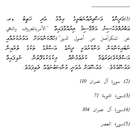
______________
(1)މަދީނާގެ މަސްޖިދުއްނަބަވީގެ އިމާމު އަދި ޚަޠީބު ޑރ.
ޢަބްދުލްމުޙުސިނު އަލްޤާސިމު ލިޔުއްވާފައިވާ “الأمربالمعروف والنهي
عن المنكرأصل من أصول الدين”(ހެޔޮކަންކަމަށް އަމުރުކުރުމާއި
ނުބައިކަންކަން މަނާކުރުމަކީ ދީނުގެ އަޞްލުގެ ތަކުގެ ތެރެއިން
އަޞްލެކެވެ)ތަރުޖަމާ ކުރެވެމުންދާ މިކުޑަކުޑަފޮތުން ނެގިފައިވާ
މައުޟޫއެކެވެ. މައުޟޫއަށް އެވަނީ މުނާސަބުނަމެއް ދެވިފައެވެ.
(2) سورة آل عمران 110
(3)سورة التوبة 71
(4)سورة آل عمران 104
(5)سورة العصر