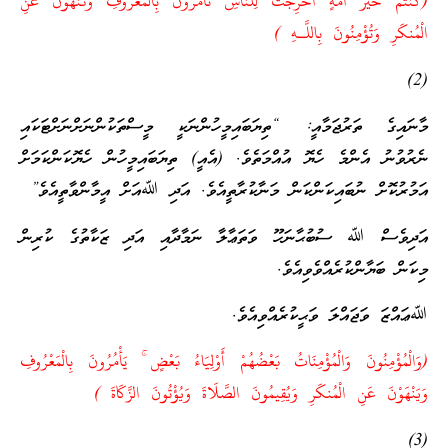
(كُنتُمْ خَيْرَ أُمَّةٍ أُخْرِجَتْ لِلنَّاسِ تَأْمُرُونَ بِالْمَعْرُوفِ وَتَنْهَوْنَ عَنِ
الْمُنكَرِ وَتُؤْمِنُونَ بِاللَّـهِ )
(2)
މާނައިގެ ތަރުޖަމާއީ: “ތިޔަބައިމީހުންނަކީ މީސްތަކުންނަށްނަށްޓަކައި
ނެރުވުނު އެންމެ ހެޔޮ އުއްމަތެވެ. (އެއީ) ތިޔަބައިމީހުން ހެޔޮކަންކަމަށް
އަމުރުކޮށް ނުބައިކަންކަން މަނާކުރާތީއެވެ. އަދި ﷲއަށް އީމާންވާތީއެވެ”
އަދިވެސް ﷲ ސުބުޙާނަހޫ ވަތަޢާލާ ނަމާދާއި އަދި ޒަކާތުގެ ކުރިން
މިކަން ބަޔާންކުރެއްވެވިއެވެ.
ﷲޢައްޒަ ވަޖައްލަ ވަޙީކުރެއްވިއެވެ.
(وَالْمُؤْمِنُونَ وَالْمُؤْمِنَاتُ بَعْضُهُمْ أَوْلِيَاءُ بَعْضٍ ۚ يَأْمُرُونَ بِالْمَعْرُوفِ
وَيَنْهَوْنَ عَنِ الْمُنكَرِ وَيُقِيمُونَ الصَّلَاةَ وَيُؤْتُونَ الزَّكَاةَ
)
(3)