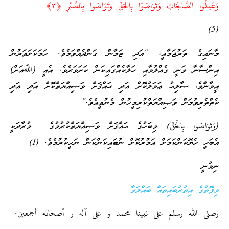
وَعَمِلُوا الصَّالِحَاتِ وَتَوَاصَوْا بِالْحَقِّ وَتَوَاصَوْا بِالصَّبْرِ ﴿
٣
﴾
(5)
މާނައިގެ ތަރުޖަމާއީ: “އަދި ޒަމާން ގަންދެއްވަމެވެ. ހަމަކަށަވަރުން
އިންސާނާ ވަނީ ގެއްލުމާއި ހަލާކެއްގައިކަން ކަށަވަރެވެ. އެއީ (ﷲއަށް)
އީމާންވެ، ޞާލިޙު ޢަމަލުކޮށް އަދި ޙައްޤަށް ވަޞިއްޔަތްކޮށް އަދި އަދި
ކެތްތެރިވުމަށް ވަޞިއްޔަތްކުރިމީހުން މެނުވީއެވެ.”
(وَتَوَاصَوْا بِالْحَقِّ) މިބަހުގެ ޙައްޤަށް ވަޞިއްޔަތްކުރުމުގެ މުރާދަކީ
އެބަހީ ހެޔޮކަންކަމަށް އަމުރުކޮށް ނުބައިކަންކަން ނަހީކުރުމެވެ. (1)
ނިމުނީ
މިފޮތުގެ އިތުރުބައިތައް ބައްލަވާ
وصلى الله وسلم على نبينا محمد و على آله و أصحابه أجمعين.