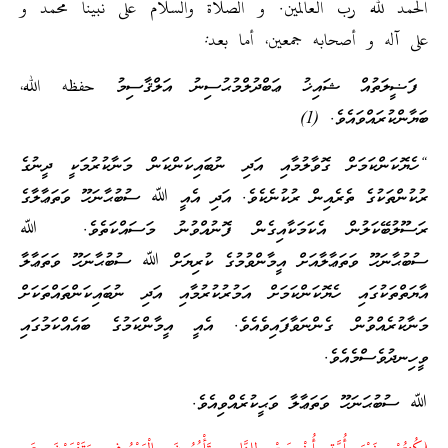
الحمد لله رب العالمين. و الصلاة والسلام على نبينا محمد و
على آله و أصحابه جمعين، أما بعد:
ފަޟީލަތުއް ޝައިޚު ޢަބްދުލްމުޙުސިނު އަލްޤާސިމު حفظه الله،
ބަޔާންކުރައްވައެވެ. (1)
“ހެޔޮކަންކަމަށް ގޮވާލުމާއި އަދި ނުބައިކަންކަން މަނާކުރުމަކީ ދީނުގެ
ރުކުންތަކުގެ ތެރެއިން ރުކުނެކެވެ. އަދި އެއީ ﷲ ސުބުޙާނަހޫ ވަތަޢާލާގެ
ރަސޫލުބޭކަލުން އެކަމަކާއިގެން ފޮނުއްވުނު މަސައްކަތެވެ. ﷲ
ސުބުޙާނަހޫ ވަތަޢާލާއަށް އީމާންވުމުގެ ކުރިޔަށް ﷲ ސުބުޙާނަހޫ ވަތަޢާލާ
އާޔަތްތަކުގައި ހެޔޮކަންކަމަށް އަމުރުކުރުމާއި އަދި ނުބައިކަންތައްތަކަށް
މަނާކުރެއްވުން ގެންނަވާފައިވެއެވެ. އެއީ އީމާންކަމުގެ ބައެއްކަމުގައި
ވީހިނދުވެސްމެއެވެ.
ﷲ ސުބުޙަނަހޫ ވަތަޢާލާ ވަޙީކުރެއްވިއެވެ.