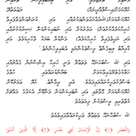
މާނައިގެ ތަރުޖަމާއީ: “އަދި ތިޔަބައިމީހުން ތެރެއިން
ހެޔޮކަމަށް(އިސްލާމްދީނަށް) ދަޢުވަތުދޭ،
ހެޔޮކަންކަމަށް(ﷲއެއްކައުވަންތަކުރުމާއި އަދި ކުރަންއަންގަވާފައިވާ
ހުރިހާކަމެއްކުރުމަށް) އަމުރުކުރާ އަދި ނުބައިކަންކަންް (ޝިރުކުކުރުމާއި
އަދި ނަހީވެފައިވާ ހުރިހާކަމެއް) މަނާކުރާ ބަޔަކު ވާހުށިކަމެވެ. އަދި
ކާމިޔާބު ލިބިގެންވާ މީސްތަކުންނަކީ އެބައިމީހުންނެވެ.”
އަދި ﷲ ސުބުޙަނަހޫ ވަތަޢާލާ ވަނީ ހުރިހާ އިންސާނުން ގެއްލުމާއި
ހަލާކުގެތެރޭގައިވާކަމަށް ބަޔާންކުރައްވައި ހުވާގެ
ބަސްފުޅުވަޙީކުރައްވައިފައެވެ. އެއީ އީމާންވެ، ހެޔޮ ޢަމަލުކޮށް،
ހެޔޮކަންކަމަށް ގޮވާލައި އަދި ނުބައިކަންކަން މަނާކޮށް އެކަމުގެ މައްޗަށް
ކެތްތެރިވި މީސްތަކުން ފިޔަވައެވެ.
ﷲ ސުބުޙާނަހޫ ވަތަޢާލާ ވަޙީކުރައްވާފައިވެއެވެ.
وَالْعَصْرِ ﴿
١
﴾ إِنَّ الْإِنسَانَ لَفِي خُسْرٍ ﴿
٢
﴾ إِلَّا الَّذِينَ آمَنُوا