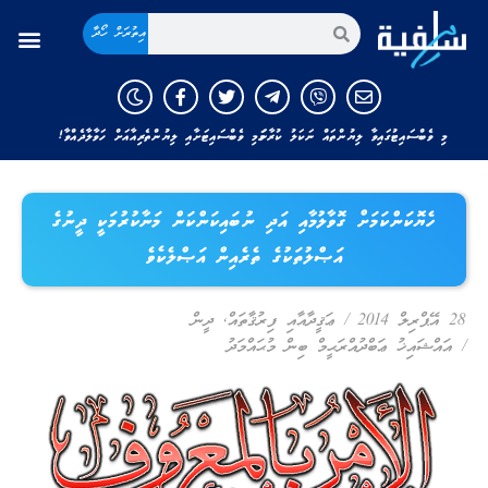
އިތުރަށް ހޯދާ
މި ވެބްސައިޓުގައިވާ ލިޔުންތައް ނަކަލު ކުރާނަމަ މި ވެބްސައިޓަށާއި ލިޔުންތެރިއާއަށް ހަވާލާދެއްވާ!
ހެޔޮކަންކަމަށް ގޮވާލުމާއި އަދި ނުބައިކަންކަން މަނާކުރުމަކީ ދީނުގެ
އަޞްލުތަކުގެ ތެރެއިން އަޞްލެކެވެ
28 އޭޕްރިލް 2014
/
ޢަޤީދާއާއި ފިރުޤާތައް
,
ދީން
/
އައްޝައިޚު ޢަބްދުއްރަޙީމް ބިން މުޙައްމަދު