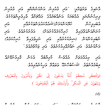
މާނައިގެ ތަރުޖަމާއީ: “އަދި މުއުމިނު އަންހެނުންނާއި އަދި މުއުމިނު
ފިރިހެނުންނަކީ އެއްބަޔަކު އަނެއްބަޔެއްގެ މައްޗަށްވާ ވާގިވެރީންތަކެކެވެ.
އެބައިމީހުން ހެޔޮކަންކަމަށް(ﷲއެއްކައުވަންތަކުރުމާއި އަދި
ކުރަންއަންގަވާފައިވާ ހުރިހާކަމެއްކުރުމަށް) އަމުރުކުރެއެވެ. އަދި
ނުބައިކަންކަން (ޝިރުކުކުރުމާއި އަދި ނަހީވެފައިވާ ހުރިހާކަމެއް)
މަނާކުރެއެވެ. އަދި ނަމާދުޤާއިމުކުރެތެވެ. އަދި ޒަކާތްދެއެވެ.”
އަދި މިއުއްމަތަށް އެއްވެސް ކާމިޔާބެއް އެކަން ޤާއިމުނުކޮށެއް
ލިބުމެއްނެތެވެ. ﷲސުބުހާނަހޫ ވަތަޢާލާ ވަޙީކުރެއްވިއެވެ.
(وَلْتَكُن مِّنكُمْ أُمَّةٌ يَدْعُونَ إِلَى الْخَيْرِ وَيَأْمُرُونَ بِالْمَعْرُوفِ
وَيَنْهَوْنَ عَنِ الْمُنكَرِ ۚ وَأُولَـٰئِكَ هُمُ الْمُفْلِحُونَ )
(4)