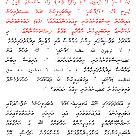
(مَّا لَكُمْ لَا تَرْجُونَ لِلَّـهِ وَقَارًا ﴿١٣﴾ وَقَدْ خَلَقَكُمْ أَطْوَارًا )
[نوح 13- 14]މާނައީ: ” ތިޔަބައިމީހުން اللَّهގެ عظمةތެރިކަން
އެއިލާހަށް ނިސްބަތްނުކުރަނީ ކީއްވެގެންހެއްޔެވެ؟ (13) ހަމަކަށަވަރުން،
އެކަލާނގެ ތިޔަބައިމީހުން ހެއްދެވީ، ތަފާތު مرحلةތަކަކުންނެވެ. “
މި
އާޔަތުގެ ތަފްސީރުގައި އިބްނު ޢައްބާސް އާއި މުޖާހިދު ވިދާޅުވެފައިވެއެވެ.
( لا ترجون لله عظمة )މާނައީ: ” ﷲ ތަޢާލާ އަށް
عظمةނިސްބަތްނުކުރަނީ ކީއްވެގެންހެއްޔެވެ. “. އަދިވެސް އިބްނު
ޢައްބާސް ވިދާޅުވެފައިވެއެވެ. ( ما لكم لا تعظمون الله حق
تعظيمه )މާނައީ: ” ތިޔަބައިމީހުން ﷲ ތަޢާލާއަށް ޙައްޤުވެގެންވާ
މަތިވެރިކަމުން تعظيمނުކުރަނީ ކީއްވެ ހެއްޔެވެ؟ “.
މި އާޔަތްތަކުގައި ނޫޙު ޢަލއިހިއްސަލާމް އެބައިމީހުންގެ ނަފްސުތަކާއި
އެބައިމީހުންގެ އުފެއްދެވުމުގައި އައި އެކިއެކި މަރުޙަލާތަކާއިމެދު
ހަނދާންކޮށްދެއްވީ އެބައިމީހުންގެ މައްޗަށްވާ ﷲ ގެ ޙައްޤުތައް
އެބައިމީހުންނަށް އަންގައިދެއްވުމަށެވެ. އެހެންކަމުން ނަފްސާއި އޭގެ