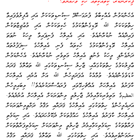
ފިކުރުނުކުރާ، ކިތައްކިތައް ހެކި ވޭހެއްޔެވެ؟ “.
އެހެންކަމުން އެއްކިބާވެ ފުރަގަސްދޭ ސިކުނޑިތަކަކަށް އަދި ޣާފިލުވެފައިވާ
ހިތްތަކަކަށް ﷲ ވޮޑިގެންވާކަމުގެ ހެކިތަކަކުން އަދި މުޢުޖިޒާތަކުން
ފައިދާއެއް ނުކުރާނެއެވެ. އަދި އެއިލާހު ފެނިފައިވާ މީހަކު ނުވަތަ
އެއިލާހު ވޮޑިގެންވާކަމުގެ ހެކިތައް ފެނި އެއިލާހުގެ ސިފަފުޅުތައް
ދަނެގެންފި މީހަކު މެނުވީ އެއިލާހު މަތިވެރި ނުކުރާނެއެވެ. އެހެންކަމުން
ޢާފިލުކަމުގެ ހިތްތަކުގައާއި، ޖާހިލު ސިކުނޑިތަކުގައި ﷲ ތަޢާލާގެ ޤަދަރު
ކުޑަވެގެންދެއެވެ. ވުމާއެކު އެފަދަމީހުން ﷲ އަށް އުރެދި އެއިލާހަށް
ކާފަރުވެ އެއިލާހަށް އެއްޗެހިގޮވައި ފުރައްސާރަކުރެއެވެ!! މިބައިމީހުން
العظيمގެ މަތިވެރިކަމާއިމެދު ޖާހިލުވީ މިންވަރަކަށް އެއިލާހަށް އުރެދެއެވެ.
އަދިއެމީހުންގެ ހިތްތަކުގައި އެއިލާހުގެ ޤަދަރާއި މަޤާމު ދަށްވީމިންވަރަކަށް
އެއިލާހަށް ކާފަރުވެ އެއިލާހުގެ ޙައްޤުތަކަށް ދެކޮޅުހަދައެވެ. އަދި ނިކަމެތި
ފަރާތްތަކުގެ ނިކަމެތިކަމާއިމެދު ޖާހިލުވީ މިންވަރަކަށް ނިކަމެތިފަރާތްތަކަށް
ކިޔަމަންތެރިވެއެވެ. އަދި ހިތްތަކުގައި ﷲ ތަޢާލާގެ ޤަދަރާއި މަޤާމު