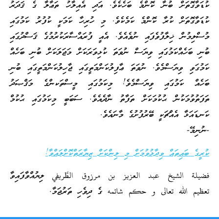
ކުޑަވާގޮތަށް ބުނާ ކޮންމެ ބަހެކެވެ. އަދި އެއިލާހު ތަޢާލާ ގެ ޤަދަރު
ކުޑަވާގޮތަށް ކުރާ ކޮންމެ ކަމެކެވެ. މި ހުރިހާ ކަމަކީ ކުފުރު ކަމުގައި
މުސްލިމުން ޚިލާފުވެފައި ނުވެއެވެ. އެއީ ފުރައްސާރަކުރުމުގެ ޤަސްދުގައި
ބުނި ބަހެއްކަމުގައި ވިޔަސް ނުވަތަ ކުޅިވަރަކަށް މަޖަލަކަށް ބުނި ބަހެއް
ކަމުގަވި ވިޔަސްމެވެ. ނުވަތަ ޢާފިލުކަންމަތީގައި ޖާހިލުކަންމަތީގައި ބުނި
ބަހެއް ކަމުގައި ވިޔަސްމެވެ! މިކަމުގައި މީސްތަކންގެ މަޤްޞަދު
ތަފަތުވުމަކުން ޙުކުމަކަށް ތަފާތު ނާދެއެވެ. ސަބަބީ މިކަމުގައި ޙުކުމް
ކަނޑައަޅާ އެއްޗަކީ ބޭރުފުށުގެ މާނައެވެ.
-ނުނިމޭ-
ކުރީގެ ބައިތައް ވިދާޅުވުމަށް މި ލިންކަށް ޒިޔާރަތްކޮށްލައްވާ!
فضيلة الشيخ عبد العزيز بن مرزوق الطَّريفي ލިޔުއްވާފައިވާ
تعظيم الله تعالى و حكم شاتمه ގެ ދިވެހި ތަރުޖަމާ.