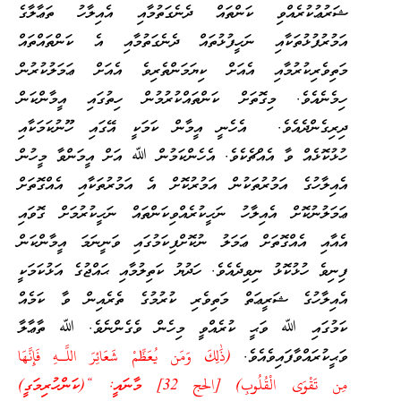
ޝަރުޢުކުރެއްވި ކަންތައް ދެނެގަތުމާއި އެއިލާހު ތަޢާލާގެ
އަމުރުފުޅުތަކާއި ނަހީފުޅުތައް ދެނެގަތުމާއި އެ ކަންތައްތައް
މަތިވެރިކުރުމާއި އެއަށް ކިޔަމަންތެރިވެ އެއަށް ޢަމަލުކުރުން
ހިމެނެއެވެ. މިގޮތަށް ކަންތައްކުރުމުން ހިތުގައި އީމާންކަން
ދިރިގެންދެއެވެ. އެހެނީ އީމާން ކަމަކީ އޭގައި ހޫނުކަމަކާއި
ހުޅުކޮޅެއް ވާ އެއްޗެކެވެ. އެހެންކަމުން ﷲ އަށް އީމަންވާ މީހުން
އެއިލާހުގެ އަމުރުތަކުން އަމުރުކޮށް އެ އަމުރުތަކާއި އެއްގޮތަށް
ޢަމަލުނުކޮށް އެއިލާހު ނަހީކުރެއްވިކަންތައް ނަހީކުރުމަށް ގޮވައި
އެއާއި އެއްގޮތަށް ޢަމަލު ނުކޮށްފިކަމުގައި ވަނީނަމަ އީމާންކަން
ފިނިވެ ހުޅުކޮޅު ނިވިދެއެވެ. ހަދުޔު ކަތިލުމާއި ޙައްޖުގެ އަޅުކަމަކީ
އެއިލާހުގެ ޝަރީޢަތް މަތިވެރި ކުރުމުގެ ތެރެއިން ވާ ކަމެއް
ކަމުގައި ﷲ ވަޙީ ކުރެއްވީ މިހެން ވެގެންނެވެ. ﷲ ތާޢާލާ
ވަޙީކުރައްވާފައިވެއެވެ.
(ذَٰلِكَ وَمَن يُعَظِّمْ شَعَائِرَ اللَّـهِ فَإِنَّهَا
مِن تَقْوَى الْقُلُوبِ) [الحج 32] މާނައީ: “(ކަންހުރިމަގީ)