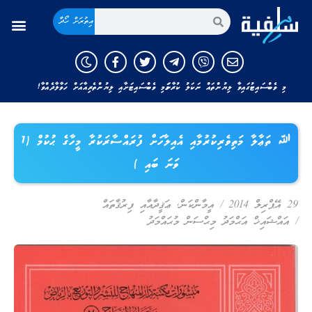
އިތުރަށް ހޯދާ
މި ވެބްސައިޓުގައިވާ ލިޔުންތައް ނަކަލު ކުރާނަމަ މި ވެބްސައިޓަށާއި ލިޔުންތެރިއާއަށް ހަވާލާދެއްވާ!
ﷲ ތަޢާލާ މަތިވެރިކުރުމާއި އެއިލާހަށް ފުރައްސާރަކުރާ މީހާގެ ޙުކުމް (1
ވަނަ ބައި )
29 އޭޕްރިލް 2014
/
އީމާންކަން
,
ޢަޤީދާއާއި ފިރުޤާތައް
/
އައްޝައިޚް އަޙްމަދު މިޙްސަން މުޙައްމަދު