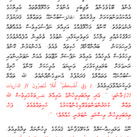
އެންމެ ބޮޑުވެގެންވާ ވާޖިބަކީ އެންމެހާ މަޚްލޫޤާތްތައް އެއިލާހުގެ
އެއްކައުވަންތަކަމަށް އިޤުރާރުވާ الخالقސުބުޙާނަހޫ ވަތަޢާލާގެ ޤަދަރުފުޅު
ދެނެގަތުމެވެ. ކޮންމެ މަޚްލޫޤެއްގެ އަމިއްލަ ނަފްސުގައިވެސް އެއެއްޗެއް
ޚަލްޤުކުރެއްވި އިލާހުގެ މަތިވެރިކަމާއ،ި ނެތުމުގެ ތެރެއިން އުފެއްދެވުމުގެ
ފުރިހަމަކަން، ބަޔާންކޮށްދޭ ހެކިތައް ވެއެވެ. އެހެންކަމުން ކޮންމެ
މީހަކުވެސް އެމީހެއްގެ އަމިއްލަ ނަފްސަށް ރުޖޫޢަވެ އެއަށް ނަޡަރުހިންގައި
ރަނގަޅަށް ބަލައިފިކަމުގައި ވަނީނަމަ އެމީހަކަށް އޭނާގެ ޚާލިޤު
ސުބުޙާނަހޫ ވަތަޢާލާގެ ޤަދަރުފުޅު އެނގިގެންދާނެއެވެ. ﷲ ތަޢާލާ
ވަޙީކުރައްވާފައިވެއެވެ.
( وَفِي أَنفُسِكُمْ ۚ أَفَلَا تُبْصِرُونَ )[ الذاريات
21].މާނައީ: ” އަދި ތިޔަބައިމީހުންގެ އަމިއްލަ نفسތަކުގައިވެސް ﷲ
ތަޢާލާ ކުޅަދުންވަންތަވެވޮޑިގެންވާކަމުގެ ހެކިތައްވެއެވެ. ފަހެ،
ތިޔަބައިމީހުން ވިސްނައި ނުބަލަނީ ހެއްޔެވެ؟ “.
ނޫޙު ޢަލައިހިއްސަލާމް އެކަލޭގެފާނުގެ ޤައުމުގެ މީހުންނަށް ވިދާޅުވިއެވެ.