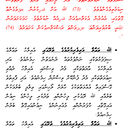
ސަލާމަތެއް ނުކުރެވޭނެތެވެ. އެދޭ މީހާއާއި އެދެވޭ ފަރާތްވެސް
ނިކަމެތިވެގެންވެތެވެ . (73) ﷲ އަށް قدرކުރުން حقވެގެންވާ
ގޮތުގައި، އެއުރެން އެކަލާނގެއަށް قدرއެއް ނުކުރެތެވެ. ހަމަކަށަވަރުން،
اللَّهއީ، ބާރުވެރިވަންތަ، عزيزވަންތަ ރަސްކަލާނގެކަން ކަށަވަރެވެ. (74)
“.
ﷲ ތަޢާލާ މަތިވެރިކުރުމުގެ ތެރޭގައި
އެއިލާހު ތަޢާލާގެ
ޞިފަފުޅުތަކާއި ނަންފުޅުތައް ދެނެގަތުން ހިމެނެއެވެ. އަދި
އެއިލާހުގެ އާޔަތްތަކާއި މެދު ވިސްނައި އެއިލާހު ދެއްވި
ނިޢުމަތްތަކާއި މެދު ފުންކޮށް ވިސްނުން ހިމެނެއެވެ. އަދި ފާއިތުވެ
ގޮސްފައިވާ އުއްމަތްތަކުގެ ޙާލަށް ލޯހިންގައި ޢިލްމީ ބެލުމަކުން
ބެލުމާއި ﷲ ދޮގުކުރި މީހުންނާއި ތެދުކުރި މީހުންގެ ނިމުން
އައިގޮތާއި ކާފަރުންނާއި މުއުމިނުންގެ ނިމުންއައިގޮތް ބެލުން
ހިމެނއެވެ.
ﷲ ތަޢާލާ މަތިވެރިކުރުމުގެ ތެރޭގައި
އެއިލާހު ތަޢާލާ