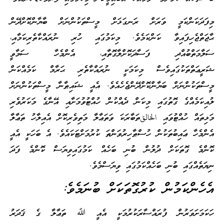
މިފަދަކަންކަމީ ވަރަށް ރަނގަޅަށް މީސްތަކުންނަށް ބާޔާންކޮށްދޭން
ޙާޖަތްޖެހިފައިވާ ކަންކަމެވެ. މިކަމުގައި ހުރި ނުރައްކާތެރިކަމާއި،
ސަލާމަތްބުއްދި ފަސާދަކޮށްލާގޮތާއި، އެންމެހާ ސަމާވީ
ޝަރީޢަތްތަކުގައިވެސް މިކަމަކީ ނުރައްކާތެރި ޙަރާމް ކަމެއްކަން
މީސްތަކުންނަށް ބަޔާންކޮށްދޭންޖެހެއެވެ. އެއީ ޝައިޠާނާ މީސްތަކުންނަށް
ލުއިކަމެއްގެ ގޮތުގައި މިކަން ދެއްކުން ހުއްޓުވުމަށާއި އޭނާގެ މަކަރުވެރި
މަޅިތައް ހުއްޓުވައި الخالقތަބާރަކަ ވަތަޢާލާ މަތިވެރިކޮށް އެއިލާހު ތަޢާލާ
އެންމެހާ ޢައިބުތަކުން ހުސްޠާހިރުވަންތަ ކުރުމަށްޓަކައެވެ. އެ ބަހަކީ އެއީ
ކޮންމެ ގޮތަކަށް ދުލުން ބުނި ބަހެއް ކަމުގައިވިޔަސް ކޮންމެ ފަދަ
ނިޔަތެއްގައި ބުނި ބަހެއްކަމުގައި ވިޔަސްމެވެ.
އެހެންކަމުން ކުރުގޮތަކަށް ބުނަމެވެ:
ހަކަމަށަވަރުން ފުރައްސާރަކުރުމަކީ އެއީ ﷲ ތަޢާލާ ގެ ޤަދަރު