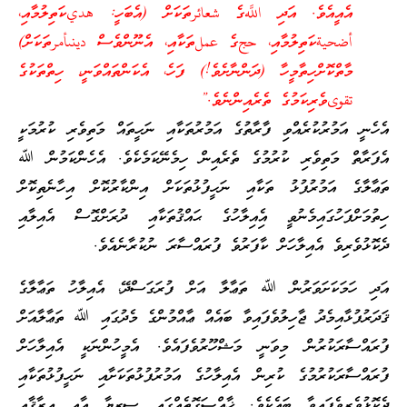
އެއީއެވެ. އަދި اللَّهގެ شعائرތަކަށް (އެބަހީ: هديކަތިލުމާއި،
أضحيةކަތިލުމާއި، حجގެ عملތަކާއި، އެނޫންވެސް دينىأمرތަކަށް)
މާތްކޮށްހިތާމީހާ (ދަންނާށެވެ!) ފަހެ، އެކަންތައްވަނީ، ހިތްތަކުގެ
تقوىވެރިކަމުގެ ތެރެއިންނެވެ.”
އެހެނީ އަމުރުކުރެއްވި ފާރާތުގެ އަމުރުތަކާއި ނަހީތައް މަތިވެރި ކުރުމަކީ
އެފަރާތް މަތިވެރި ކުރުމުގެ ތެރެއިން ހިމެނޭކަމެކެވެ. އެހެންކަމުން ﷲ
ތަޢާލާގެ އަމުރުފުޅު ތަކާއި ނަހީފުޅުތަކަށް އިންކާރުކޮށް އިހާނެތިކޮށް
ހިތުމަށްފަހުގައިމެނުވީ އެިއިލާހުގެ ޙައްޤުތަކާއި ދުރަށްގޮސް އެއިލާއި
ދެކޮޅުވެރިވެ އެއިލާހަށް ކާފަރުވެ ފުރައްސާރަ ނުކުރާނެއެވެ.
އަދި ހަމަކަށަވަރުން ﷲ ތަޢާލާ އަށް ފުރަގަސްދޭ، އެއިލާހު ތަޢާލާގެ
ޤަދަރުފުޅާއިމެދު ޖާހިލުވެފައިވާ ބައެއް ޢާއްމުންގެ މެދުގައި ﷲ ތަޢާލާއަށް
ފުރައްސާރަކުރުން މިވަނީ މަޝްހޫރުވެފައެވެ. އެމީހުންނަކީ އެއިލާހަށް
ފުރައްސާރަކުރުމުގެ ކުރިން އެއިލާހުގެ އަމުރުފުޅުތަކަށާއި ނަހީފުޅުތަކާއި
ދެކޮޅުވެރިވެފައިވާ ބައެކެވެ. ޚާއްޞަގޮތެއްގައި ސީރިޔާ އާއި ޢިރާޤާއި