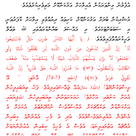
އުފުލުނު މިންވަރަކުން އެއިލާހަށް އަޅުކަންކޮށް މަތިވެރިކުރެވެއެވެ.
މުޝްރިކުން ބުދަށް އަޅުކަންކޮށް، ކަށިތައް ދިރުއްވެވި އިލާހަށް ކާފަރުވަނީ
މި ސަބަބަށްޓަކައެވެ. މި މައްސަލަ ބަޔާންކުރައްވައި ﷲ ތަޢާލާ
ވަޙީކުރައްވާފައިވެއެވެ.
( يَا أَيُّهَا النَّاسُ ضُرِبَ مَثَلٌ فَاسْتَمِعُوا
لَهُ ۚ إِنَّ الَّذِينَ تَدْعُونَ مِن دُونِ اللَّـهِ لَن يَخْلُقُوا ذُبَابًا وَلَوِ
اجْتَمَعُوا لَهُ ۖ وَإِن يَسْلُبْهُمُ الذُّبَابُ شَيْئًا لَّا يَسْتَنقِذُوهُ مِنْهُ ۚ ضَعُفَ
الطَّالِبُ وَالْمَطْلُوبُ ﴿٧٣﴾ مَا قَدَرُوا اللَّـهَ حَقَّ قَدْرِهِ ۗ إِنَّ اللَّـهَ
لَقَوِيٌّ عَزِيزٌ ﴿٧٤﴾) [الحج 73-74] މާނައީ: ” އޭ
މީސްތަކުންނޭވެ! (اللَّه) مثالއެއް ޖައްސަވައިފިއެވެ. ފަހެ، ތިޔަބައިމީހުން
އެއަށް ކަނުލައި އަހާށެވެ! ހަމަކަށަވަރުން، ތިޔަބައިމީހުން اللَّهފިޔަވައި
އަޅުކަންކުރާ ތަކެއްޗަކަށް މެއްސެއްވެސް ނެހެދޭނެތެވެ. އެކަމަށް އެ
އެންމެން އެއްވިނަމަވެސްމެއެވެ. އަދި އެ މެހި، އެއުރެންގެ ކިބައިން
އެއްޗެއް އަތުލައިފިނަމަ، އެވެސް އެ މެހީގެ ކިބައިން، އެއުރެންނަކަށް