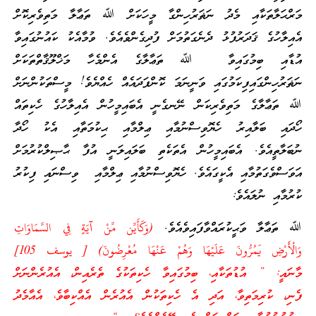
މަރްޙަލާތަކާއި މެދު ނަޡަރުހިންގާ މީހަކަށް ﷲ ތަޢާލާ މަތިވެރިކޮށް
އެއިލާހުގެ ޤަދަރުފުޅު ދެނެގަތުމަށް ފުދިގެންވެއެވެ. ވުމާއެކު ކައުނުގައިވާ
އުޑާއި ބިމުގައިވާ ﷲ ތަޢާލާގެ އެންމެހާ މަޚްލޫޤާތްތަކަށް
ނަޡަރުހިންގައިފިކަމުގައި ވަނީނަމަ ކޮންފަދައެއް ހެއްޔެވެ! މީސްތަކުންނަށް
ﷲ ތަޢާލާގެ މަތިވެރިކަން ނޭނގެނީ އެބައިމީހުން އެއިލާހުގެ ހެކިތައް
ހޯދައި ބަލާއިރު ހެޔޮވިސްނުމާއި ޢިލްމާއި ޙިކުމަތާއި އެކު ހޯދާ
ނުބަލާތީއެވެ. އެބައިމީހުން އެތަކެތި ބަލައިލަނީ އުފާ ޙާޞިލްކުރުމަށް
އަވަސްވެގަތުމާއި އެކީގައެވެ. ހެޔޮވިސްނުމާއި ޢިލްމާއި ވިސްނައި ފިކުރު
ކުރުމާއި ނުލައެވެ:
ﷲ ތަޢާލާ ވަޙީކުރައްވާފައިވެއެވެ.
(وَكَأَيِّن مِّنْ آيَةٍ فِي السَّمَاوَاتِ
وَالْأَرْضِ يَمُرُّونَ عَلَيْهَا وَهُمْ عَنْهَا مُعْرِضُونَ) [ يوسف 105]
މާނައީ: ” އުޑުތަކާއި، ބިމުގައިވާ ހެކިތަކުގެ ތެރެއިން، އެއުރެންނަށް
ފެނި، ކުރިމަތިވާ، އަދި އެ ހެކިތަކުން އެއުރެން އެއްކިބާވެ، އެއާމެދު