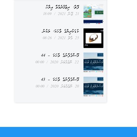
ފޮތް: ރިޒްޤުދެއްވާ އިލާހު
21 ޖޫން 2021
18:09
ކުޑަކުދިންގެ ވާހަކަ: ލަކުނު
25 މާޗް 2021
08:26
މޫސާގެފާނުގެ ވާހަކަ – 44
22 ނޮވެމްބަރު 2020
00:00
މޫސާގެފާނުގެ ވާހަކަ – 43
20 ނޮވެމްބަރު 2020
00:00