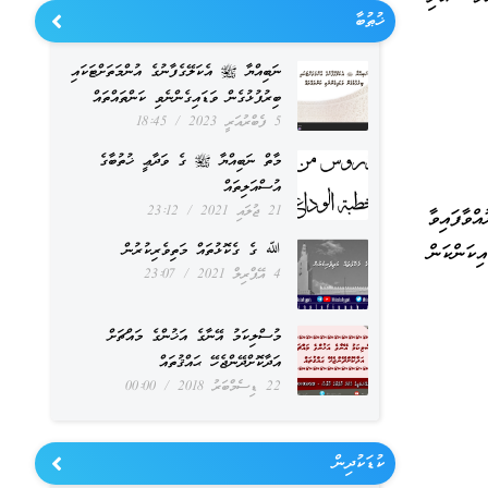
ޚުޠުބާ
ނަބިއްޔާ ﷺ އެކަލޭގެފާނުގެ އުންމަތަށްޓަކައި
ބިރުފުޅުގެން ވަޑައިގެންނެވި ކަންތައްތައް
5 ފެބްރުއަރީ 2023
18:45
މާތް ނަބިއްޔާ ﷺ ގެ ވަދާޢީ ޚުތުބާގެ
އުސްއަލިތައް
21 ޖުލައި 2021
23:12
ްވާފައިވާ
ކަންކަން
ﷲ ގެ ގެކޮޅުތައް މަތިވެރިކުރުން
4 އޭޕްރިލް 2021
23:07
މުސްލިކަމު އޭނާގެ އަޚުންގެ މައްޗަށް
އަދާކޮށްދޭންޖެހޭ ޙައްޤުތައް
22 ޑިސެމްބަރު 2018
00:00
ކުޑަކުދިން