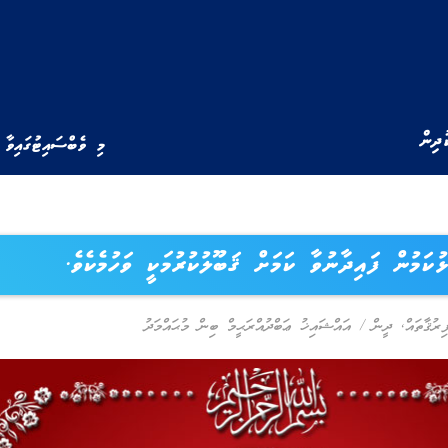
ުދިން
މި ވެބްސައިޓުގައިވާ 
ޅުކަމުން ފައިދާނުވާ ކަމަށް ޤަބޫލުކުރުމަކީ ވަހުމެކެވެ.
ިރުޤާތައް
,
ދީން
/
އައްޝައިޚު ޢަބްދުއްރަޙީމް ބިން މުޙައްމަދު