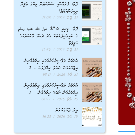
ފޮތް: ޤުރުއާނާއި ސުންނަތުން ތިބާގެ ޢަޤީދާ
ލިބިގަންނާށެވެ!
21 ޖޫން 2026
13:28
ފޮތް: ކީރިތި ރަސޫލާ صلى الله عليه وسلم
ގެ ކައިވެނިފުޅުތަކާ މެދު ދެކެވޭ ވާހަކަތަކުގެ
ޙަޤީޤަތް
21 ޖޫން 2026
12:39
އާޔަތެއް ތަފްސީރުކުރުމުގައި ޢިލްމުވެރިން
އިޖްމާޢުވުން ނުވަތަ ޚިލާފުވުން – 2
31 މާޗް 2026
08:17
އާޔަތެއް ތަފްސީރުކުރުމުގައި ޢިލްމުވެރިން
އިޖްމާޢުވުން ނުވަތަ ޚިލާފުވުން – 1
25 މާޗް 2026
08:22
ޢީދު ފާހަގަކުރުން
19 މާޗް 2026
16:23