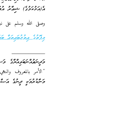
އެ(އަޅުކަމުގެ) ޝިިޢާރު އު
وصلى الله وسلم على نب
މިފޮތުގެ އިތުރުބައިތައް ބައް
____________
މަދީނަތުއްނަބަވިއްޔާގެ މަ
“الأمر بالمعروف والنهي
މަނާކުރުމަކީ ދީނުގެ އަޞްލ