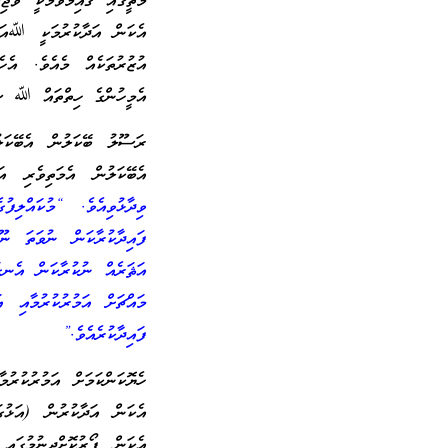
މަތީގައި ޤާއިމުވުމަކީ ވާޖ
އެކަން އަދާކުރުމަކީ ﷲއަށ
އުޒުރުތަކެއް މެއެވެ. އެހ
އެމީހުންގެ ހިތްތައް ﷲ ސުބު
ރަސޫލު ބޭކަލުން އެބޭކަލ
އެބޭކަލުން އެމަތިވެރި އަ
ވިދާޅުވިއެވެ. “މުކައްލިފ
ފައިދާކުރާކަން ނުވަތަ ނ
އަޘަރެއް ނުކުރާކަން އެނގ
މައްޗަށް އަމުރުކުރުމާއި އ
ފައިދާކުރެއެވެ.”
ހެޔޮކަންކަމަށް އަމުރުކުރު
އެކަން އަދާކުރުން (އަޅުގ
އެކަން ފޯރުކޮށްދިނުމުގައި