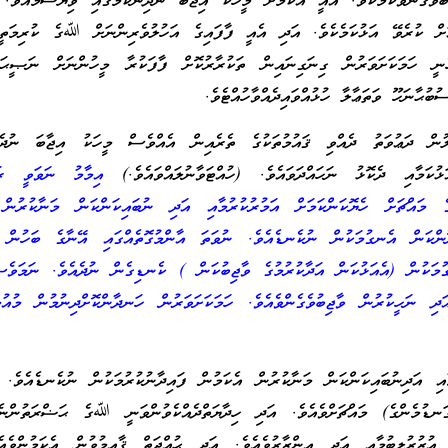
ިބުވެގެންވާކަމެކެވެ. އެއީ އެކަމަށް މީހަކު އިޖާބަ ނުދިންކަމުގައި ވިޔަސްމެއެވެ.
ް ކުރެވޭ އަޅުކަމެކެވެ. އަދި އެއީ ފާފައިގެ އަހުލުވެރިންނަށް ﷲގެ ކުރިމަތީގ
ެނީ ހަމަކަށަވަރުން ގިނަގިނައިން ތަކުރާރުކޮށް ފާފަކުރާ މީހުންނަށް ނަޞީޙަތް
ޙާނަހޫ ވަތަޢާލާ ހުޅުއްވައިދެއްވާހުއްޓެވެ.
ުން ދަޢުވަތު ދެއްވި ޤައުމުތަކުގެ ތެރެއިން އެއްވެސް މީހަކު އިޖާބަ ނުދެއް
ޅުކަމާއި ދެކޮޅު ނަހައްދަވައެވެ. (ހުއްޓަވާނުލައްވައެވެ.)
އިމާމު ނަވަވީ ރަ
ުގެ މައްޗަށް ހެޔޮކަންކަމަށް އަމުރުކުރުމާއި އަދި ނުބައިކަންކަން މަނާކުރުން 
ޫންކަން އެނގުމަކުން ނުކެނޑެއެވެ. ނުވަތަ އާންމުގޮތެއްގައި އޭނާގެ ބަހުން 
ުމަކުން (އެއަޅުކަން އަދާކުރުމުގެ ވާޖިބުކަން ) ކެނޑިގެން ނުދެއެވެ. ނަމަވެސ
ަދި ނަހީކުރުން ވާޖިބުވެގެންވެއެވެ. ހަމަކަށަވަރުން ހަނދާންކޮށްދިނުމުން މުއުމ
މާއި އަދިނުބައިކަންކަން މަނާކުރުން އެކަމުން ފައިދާނުކުރުމަކުން ނުކެނޑެއެވެ.
ަނޑުމެންގެ) މައްޗަށްވެއެވެ. އަދި ހިދާޔަތްދެއްކެވުންވަނީ ﷲގެ ޙަޟްރަތުންނެ
 އުޒުރުލިބުމާއި އަދި އިންޒާރުވެއެވެ. އަދި ޙުއްޖަތް ޤާއިމުވުން އެކަމުންވެއ