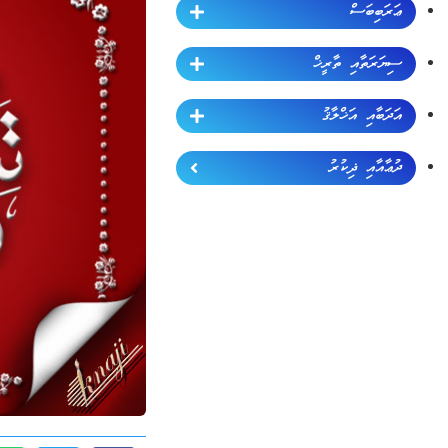
ޢަރަބިބަސް
ސިޔަރަތާއި ތާރީޚް
އަދަބާއި އަޚްލާޤު
ދުޢާއާއި ޛިކުރު