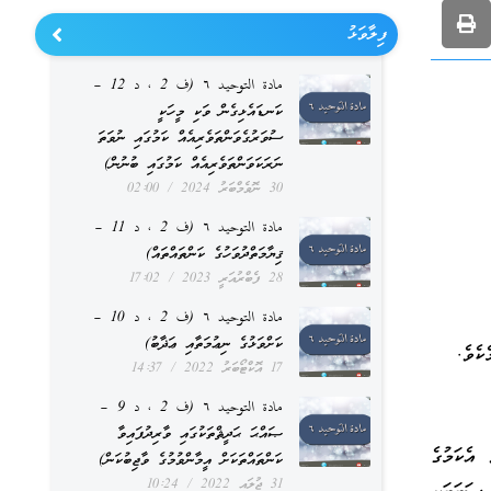
ފިލާވަޅު
مادة التوحيد ٦ (ف 2 ، د 12 –
ކަނޑައެޅިގެން ވަކި މީހަކީ
ސުވަރުގެވަންތަވެރިއެއް ކަމުގައި ނުވަތަ
ނަރަކަވަންތަވެރިއެއް ކަމުގައި ބުނުން)
30 ނޮވެމްބަރު 2024
02:00
مادة التوحيد ٦ (ف 2 ، د 11 –
ޤިޔާމަތްދުވަހުގެ ކަންތައްތައް)
28 ފެބްރުއަރީ 2023
17:02
مادة التوحيد ٦ (ف 2 ، د 10 –
ކަށްވަޅުގެ ނިޢުމަތާއި ޢަޛާބު)
ކެވެ.
17 އޮކްޓޯބަރު 2022
14:37
مادة التوحيد ٦ (ف 2 ، د 9 –
ޞައްޙަ ޙަދީޘްތަކުގައި ވާރިދުފައިވާ
 އެކަމުގެ
ކަންތައްތަކަށް އީމާންވުމުގެ ވާޖިބުކަން)
31 ޖުލައި 2022
10:24