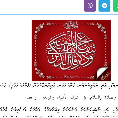
ންނާއި އަދި ނުބައިކަންކަން މަނާކުރުމުން ފައިދާނުވާކަމަށް (ޤަބޫލުކުރުމަކީ) ވަހުމެ
 والصلاة والسلام على أشرف الأنبياء والمرسلين. و بعد.
ުމާއި އަދި ނުބައިކަންކަން މަނާކުރުން މިއަޅުކަމުގެ މައްޗަށް މުސްލިމުން ތެދުވެ