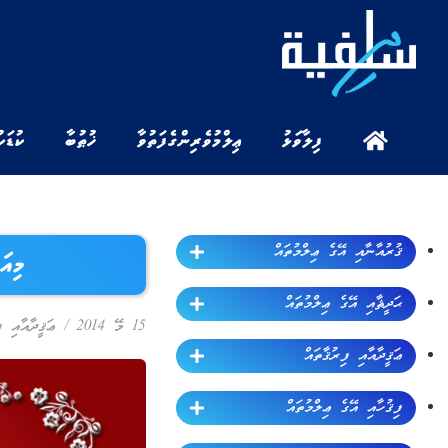
ފިލާވަޅު
ޢިލްމުވެރިންގެ ފަތުވާ
ޚުޠުބާ
ކުޑަކ
ޤުރުއާނާއި އޭގެ ޢިލްމުތައް
މިއަ
ޙަދީޘާއި އޭގެ ޢިލްމުތައް
15 މޭ 2014
/
ޢަޤީދާއާއި ފ
ޢަޤީދާއާއި ފިރުޤާތައް
ފިޤުހާއި އޭގެ ޢިލްމުތައް