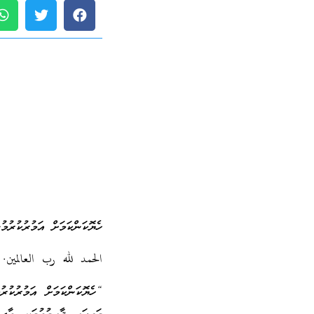
ހެޔޮކަންކަމަށް އަމުރުކުރުމު
الحمد لله رب العالمين.
“ހެޔޮކަންކަމަށް އަމުރުކުރ