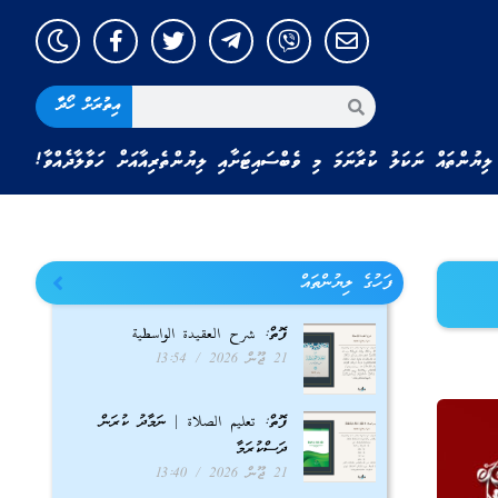
އިތުރަށް ހޯދާ
ލިޔުންތައް ނަކަލު ކުރާނަމަ މި ވެބްސައިޓަށާއި ލިޔުންތެރިއާއަށް ހަވާލާދެއްވާ!
ފަހުގެ ލިޔުންތައް
ފޮތް: شرح العقيدة الواسطية
21 ޖޫން 2026
13:54
ފޮތް: تعليم الصلاة | ނަމާދު ކުރަން
ދަސްކުރަމާ
21 ޖޫން 2026
13:40