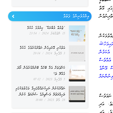
 ސަބަބަކީ
ައި އޮތް
ދިނުމުން
ޢިލްމުވެރިންގެ ފަތުވާ
“ޖުމުޢާ މުބާރަކާ” ކިޔުމުގެ ޙުކުމް
15 ނޮވެމްބަރު 2024
23:54
ވުމަކުން
ޙިމަހުﷲ
އަތުކުރި އޮޅައިގެން ނަމާދުކުރުމުގެ ޙުކުމް
އެކަމުން
3 އޭޕްރިލް 2024
20:14
އެއްވެސް
ް އޭނާގެ
ކަންފަތަށް އަޅާ ބޭހެއް ބޭނުންކުރުމުން ރޯދަ
ގެއްލޭ ތަ؟
ިނުންނަށް
5 އޭޕްރިލް 2023
07:12
ނަމާދުކުރުން ނަހީކުރައްވާފައިވާ ވަގުތުތަކުގައި
ތަޙިއްޔަތުލް މަސްޖިދުގެ ސުންނަތް ކުރުން
 ނަމަވެސް
28 މާޗް 2023
18:00
ވެ. އަދި
ެވެ. އަދި