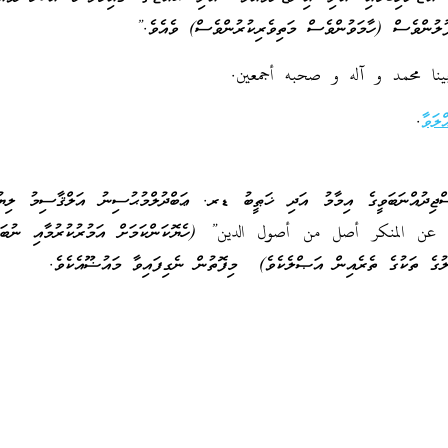
ފުލުންވެސް (ހާމަވުންވެސް މަތިވެރިކުރުންވެސް) ވެއެވެ.”
ينا محمد و آله و صحبه أجمعين.
ލަވާ
.
ސްޖިދުއްނަބަވީގެ އިމާމު އަދި ޚަޠީބު ޑރ. ޢަބްދުލްމުޙުސިނު އަލްޤާސިމު ލިޔުއ
 عن المنكر أصل من أصول الدين” (ހެޔޮކަންކަމަށް އަމުރުކުރުމާއި ނުބައި
ުގެ ތަކުގެ ތެރެއިން އަޞްލެކެވެ) މިފޮތުން ނެގިފައިވާ މައުޟޫއެކެވެ.