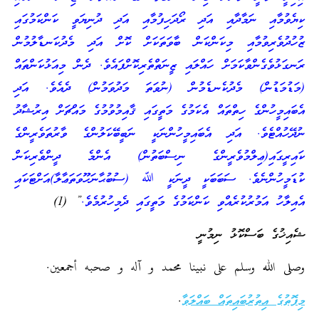
ކިޔެވުމާއި ނަމާދާއި އަދި ރޯދަހިފުމާއި އަދި ދުނިޔަވީ ކަންކަމުގައި
ޒުހުދުވެރިވުމާއި މިކަންކަން ބާވަތަކަށް ކޮށް އަދި މެދުކަނޑާލުމުން
ރަނގަޅުވެގެންވާކަމަށް ހައްލައި ޒީނަތްތެރިކޮށްފައެވެ. ދެން މިއަޅުކަންތައް
(މަޑުމަޑުން) މެދުކެނޑެމުން (ނުވަތަ މަދުވަމުން) ދެއެވެ. އަދި
އެބައިމީހުންގެ ހިތްތައް އެކަމުގެ މަތީގައި ޤާއިމުވުމުގެ މައްޗަށް އިރުޝާދު
ނުދޭހުއްޓެވެ. އަދި އެބައިމީހުންނަކީ ނަބީބޭކަލުންގެ ވާރުތަވެރީންގެ
ކައިރީގައި(ޢިލްމުވެރީންގެ ނިސްބަތުން) އެންމެ ދީންވެރިކަން
ކުޑަމީހުންނެވެ. ސަބަބަކީ ދީނަކީ ﷲ (ސުބުޙާނަހޫވަތަޢާލާ)އަށްޓަކައި
އެއިލާހު އަމުރުކުރެއްވި ކަންކަމުގެ މަތީގައި ދެމިހުރުމެވެ.
” (1)
ޝެއިޚުގެ ބަސްކޮޅު ނިމުނީ
وصلى الله وسلم على نبينا محمد و آله و صحبه أجمعين.
މިފޮތުގެ އިތުރުބައިތައް ބައްލަވާ
.