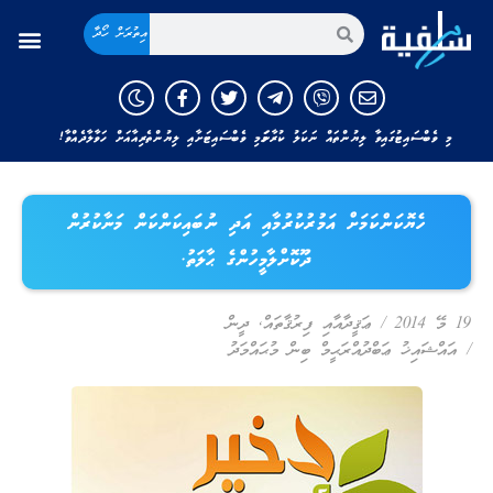
އިތުރަށް ހޯދާ
މި ވެބްސައިޓުގައިވާ ލިޔުންތައް ނަކަލު ކުރާނަމަ މި ވެބްސައިޓަށާއި ލިޔުންތެރިއާއަށް ހަވާލާދެއްވާ!
ހެޔޮކަންކަމަށް އަމުރުކުރުމާއި އަދި ނުބައިކަންކަން މަނާކުރުން
ދޫކޮށްލާމީހުންގެ ޙާލަތު.
19 މޭ 2014
/
ޢަޤީދާއާއި ފިރުޤާތައް
,
ދީން
/
އައްޝައިޚު ޢަބްދުއްރަޙީމް ބިން މުޙައްމަދު