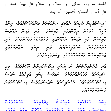
الحمد لله رب العالمين. و الصلاة و السلام على نبينا محمد، و
على آله و أصحابه أجمعين. أما بعد:
“އިސްލާމްދީން އެދީނުގެ އެއްބައި އަނެއްބަޔަށް ވަރުގަދަކޮށްދެއެވެ. ދީނުގެ
ހުރިހާ ކަމަކަށް އީމާންވުމަކީ ވާޖިބެކެވެ. އަދި އެއިން އެއްވެސް
ވާޖިބަކަށް، ވަކި ވާޖިބެއް އަދާކޮށްފައި ފަރުވާކުޑަކުރުމެއްނުވެއެވެ. އަދި
ހަމަކަށަވަރުން ބައެއްމީހުންނަށް ވަނީ ދީނަކީ ނަމާދުކުރުމާއި
ޒަކާތްދިނުމުން ފުދޭކަމެއްކަމުގައި ޒީނަތްތެރިވެފައެވެ.
އަދި އެހެންމީހުންނަށް ނަޞީޙަތްދީ އިރުޝާދުދިނުން ދޫކޮށްލައެވެ. މިއީ
ޝައިތާނާގެ މަގުފުރެއްދުމެކެވެ. ނަމަވެސް ދީނަކީ އެމީހެއްގެ ނަފުސު
އިޞްލާޙުކުރުމަށްފަހު އެހެންމީހުންގެ ނަފުސުތައްވެސް އިޞްލާޙުކުރުމަށް
މަސައްކަތްކުރުމެވެ.
އިބުނު އަލްޤައްޔިމު ރަޙިމަހުﷲ ވިދާޅުވިއެވެ. “ހަމަކަށަވަރުން
އިބިލީސްވަނީ ވަރަށް ގިނަ ޙަލްޤުތަކުންގެ މައްޗަށް، ޒިކުރު ކުރުމާއި