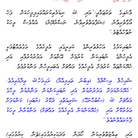
މާނައިގެ ތަރުޖަމާއީ:”އަދި ﷲ ނިކަމެތިކުރައްވައިފިމީހަކަށް، ފަހެ
އޯގާތެރިވާނެ (ޝަފާޢަތްތެރިވާނެ، ނަޞްރުދޭނެ) އެއްވެސް މީހަކު
ނުވާހުއްޓެވެ.”
ނުބައިކަމުގެ އަހުލުވެރިންގެ ކައިރީގައި އެމީހެއްގެ އަގުވެއްޓުމަކީ
އެމީހުންގެ ނުބައިކަން ކުރުމަށް އޭނާއަށް އަމުރުކުރުމާއި އަދި
ހެޔޮކަންތައް ކުރުމަށް އެމީހެއްގެ މައްޗަށް އެބައިމީހުން މަނާކުރުމެވެ.
ޝެއިޚުލް އިސްލާމް (އިބުނު ތައިމިއްޔާ) ރަޙިމަހުﷲ ވިދާޅުވިއެވެ.
“ހެޔޮކަންކަމަށް އަމުރުނުކުރާ އަދި ނުބައިކަންކަން މަނާނުކުރާ މީހާގެ
މައްޗަށް ﷲ (ސުބުޙާނަހޫ)، ޝަރިޢަތާއި ދެކޮޅު (ނުބައި) ކަންކަމަށް
އަމުރުކޮށް އަދި (ހެޔޮކަންކަން އެމީހެއްގެ މައްޗަށް) މަނާކުރާނެ މީހަކު
ފާކުރައްވާނެއެވެ.”
އަދި ޢިއްޒަތްތެރިކަން ހޯދަން މަދަޙަކިޔުމުގައި(ޘަނާ ކިޔުމުގައި)