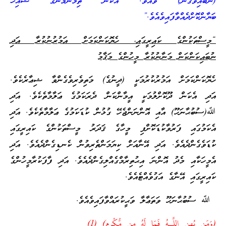
(ނުބައިވެގެން) ވެއެވެ. އެކަން ތިމަންމެންގެ ޝެއިޚު
ބަޔާންކޮށްދެއްވާފައިވެއެވެ.”
“މީސްތަކުންގެ ކައިރީގައި، ހެޔޮކަންކަމަށް އަމުރުނުކުރާ އަދި
ނުބައިކަންކަން މަނާނުކުރާ މީހުންގެ މަޤާމު
ހެޔޮކަންކަމަށް އަމުރުކުރުމަކީ (ދީނުގެ) މަތިވެރިވެގެންވާ ޝިޢާރެކެވެ.
އަދި އެކަން ދޫކޮށްލުމަކީ އީމާންކަން ދެރަކަމުގެ ޢަލާމާތެކެވެ. އަދި
ﷲ(ސުބުޙާނަހޫ) އާއި އޮންނަންޖެހޭ ގުޅުން ކުޑަކަމުގެ ޢަލާމާތެކެވެ. އަދި
އެކަމުގައި ފަރުވާކުޑަކޮށްފި މީހާގެ ޤަދަރު މީސްތަކުންގެ ކައިރީގައި
ކުޑަވެގެންދެއެވެ. އަދި އޭނާއަށް ކިޔަމަންތެރިވުން ކެނޑިގެންދެއެވެ. އަދި
އެމީހަކާއި މެދު އޮންނަ އިޙުތިރާމްގެއްލިގެންދެއެވެ. އަދި ފާފަކުރާމީހުންގެ
ކައިރީގައި އޭނާގެ އަގުވެއްޓެއެވެ.
ﷲ ސުބުޙާނަހޫ ވަތަޢާލާ ވަޙީކުރައްވާފައިވެއެވެ.
(وَمَن يُهِنِ اللَّـهُ فَمَا لَهُ مِن مُّكْرِمٍ) (1)