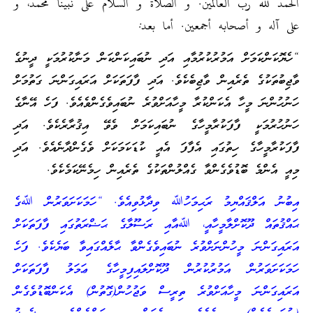
الحمد لله رب العالمين. و الصلاة و السلام على نبينا محمد، و
على آله و أصحابه أجمعين. أما بعد:
“ހެޔޮކަންކަމަށް އަމުރުކުރުމާއި އަދި ނުބައިކަންކަން މަނާކުރުމަކީ ދީނުގެ
ވާޖިބުތަކުގެ ތެރެއިން ވާޖިބެކެވެ. އަދި ފާފަތަކަށް އަރައިގަންނަ ގަތުމަށް
ހަނުހުންނަ މީހާ އެކަންކުރާ މީހާއަށްވުރެ ނުބައިވެގެންވެއެވެ. ފަހެ އޭނާގެ
ހަނުހުރުމަކީ ފާފަކުރާމީހާގެ ނުބައިކަމަށް ވެވޭ އިޤުރާރެކެވެ. އަދި
ފާފަކުރާމީހާގެ ހިތުގައި އެފާފަ އެއީ ކުޑަކަމަކަށް ވެގެންދާނެއެވެ. އަދި
މިއީ އެންމެ ބޮޑުވެގެންވާ ގެއްލުންތަކުގެ ތެރެއިން ހިމެނޭކަމެކެވެ.
އިބުނު އަލްޤައްޔިމު ރަޙިމަހުﷲ ވިދާޅުވިއެވެ. “ހަމަކަށަވަރުން ﷲގެ
ޙައްޤުތައް ދޫކޮށްލާމީހާއީ، ﷲއާއި ރަސޫލާގެ ޙަޟްރަތުގައި ފާފަތަކަށް
އަރައިގަންނަ މީހުންނަށްވުރެ ނުބައިވެގެންވާ ޙާލެއްގައިވާ ބަޔެކެވެ. ފަހެ
ހަމަކަށަވަރުން އަމުރުކުރުން ދޫކޮށްލައިފިމީހާގެ ޢަމަލު ފާފަތަކަށް
އަރައިގަންނަ މީހާއަށްވުރެ ތިރީސް ވަޖުހުން(ގޮތުން) އެކަންބޮޑުވެގެން