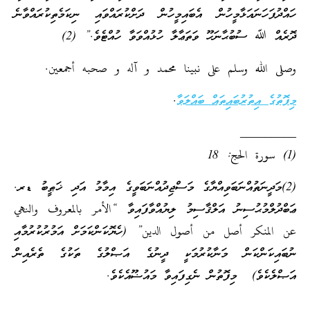
ހައްދުފަހަނައަޅާމީހުން އެބައިމީހުން ދަށްކުރައްވައި ނިކަމެތިކުރައްވާނެ
ދޮރެއް ﷲ ސުބުޙާނަހޫ ވަތަޢާލާ ހުޅުއްވަވާ ހުއްޓެވެ.” (2)
وصلى الله وسلم على نبينا محمد و آله و صحبه أجمعين.
މިފޮތުގެ އިތުރުބައިތައް ބައްލަވާ
.
_________
(1) سورة الحج: 18
(2)މަދީނަތުއްނަބަވިއްޔާގެ މަސްޖިދުއްނަބަވީގެ އިމާމު އަދި ޚަޠީބު ޑރ.
ޢަބްދުލްމުޙުސިނު އަލްޤާސިމު ލިޔުއްވާފައިވާ “الأمر بالمعروف والنهي
عن المنكر أصل من أصول الدين” (ހެޔޮކަންކަމަށް އަމުރުކުރުމާއި
ނުބައިކަންކަން މަނާކުރުމަކީ ދީނުގެ އަޞްލުގެ ތަކުގެ ތެރެއިން
އަޞްލެކެވެ) މިފޮތުން ނެގިފައިވާ މައުޟޫއެކެވެ.