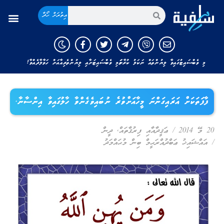
އިތުރަށް ހޯދާ
މި ވެބްސައިޓުގައިވާ ލިޔުންތައް ނަކަލު ކުރާނަމަ މި ވެބްސައިޓަށާއި ލިޔުންތެރިއާއަށް ހަވާލާދެއްވާ!
ފާފަތަކަށް އަރައިގަންނަ މީހާއަށްވުރެ ނުބައިވެގެންވާ ހާލުގައިވާ އިންސާނާ.
20 މޭ 2014
/
ޢަޤީދާއާއި ފިރުޤާތައް
,
ދީން
/
އައްޝައިޚު ޢަބްދުއްރަޙީމް ބިން މުޙައްމަދު