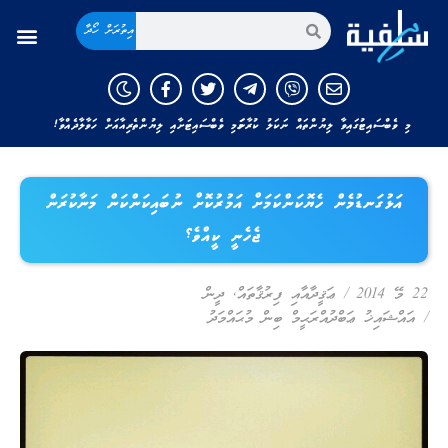
އިތުރަށް ހޯދާ
މި ވެބްސައިޓުގައިވާ ލިޔުންތައް ނަކަލު ކުރާނަމަ މި ވެބްސައިޓަށާއި ލިޔުންތެރިއާއަށް ހަވާލާދެއްވާ!
އަޅުގަނޑުމެން ހެޔޮކަންކަމަށް އަމުރުކޮށް ނުބައިކަންކަން މަނާކުރަން
ޖެހެނީ ކީއްވެ؟
22 މޭ 2014
/
ޢަޤީދާއާއި ފިރުޤާތައް
,
ދީން
/
އައްޝައިޚު ޢަބްދުއްރަޙީމް ބިން މުޙައްމަދު