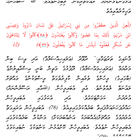
އަޅުގަނޑުމެންނަށް ރައްކާތެރިކަން ލިބިގެންވެއެވެ. ﷲ ސުބުޙާނަހޫ
ވަޙީކުރެއްވިއެވެ.
(لُعِنَ الَّذِينَ كَفَرُوا مِن بَنِي إِسْرَائِيلَ عَلَىٰ لِسَانِ دَاوُودَ وَعِيسَى
ابْنِ مَرْيَمَ، ذَٰلِكَ بِمَا عَصَوا وَّكَانُوا يَعْتَدُونَ ﴿
٧٨
﴾كَانُوا لَا يَتَنَاهَوْنَ
عَن مُّنكَرٍ فَعَلُوهُ، لَبِئْسَ مَا كَانُوا يَفْعَلُونَ ﴿
٧٩
﴾) (2)
މާނައިގެ ތަރުޖަމާއީ:” ދާވޫދު (ޢަލައިހިއްސަލާމް) އަދި ޢީސަ ބިން
މަރްޔަމް (ޢަލައިހިމައްސަލާމް) ދޫފުޅުގެ މަތީން ބަނީ އިސްރާއީލުންގެ
(ބާގައިގެ) މީހުންގެ ތެރެއިން ކާފިރުވެގަތް މީސްތަކުންގެ މައްޗަށް
ލަޢުނަތް ލެއްވުނެވެ. އެއީ އެބައިމީހުން (ﷲއާއި ރަސޫލުންނަށް)
އުރެދުނު ކަމަށްޓަކައެވެ. އަދި އެކަމުގައި އެބައިމީހުން
ހައްދުފަހަނައަޅާފައިވާ ބަޔެއްކަމުގައިވިއެވެ. (78). އެބައިމީހުން އަރައިގަތް
އުރެދުމުގެ މައްޗަށް(އެއްބަޔަކު އަނެއްބަޔަކަށް) މަނާކުރާ ބަޔެއްކަމުގައި
އެބައިމީހުން ނުވެއެވެ. އެބައިމީހުން ކޮށްއުޅުނު ކަންތަކުގެ ނުބައިކަމުގެ