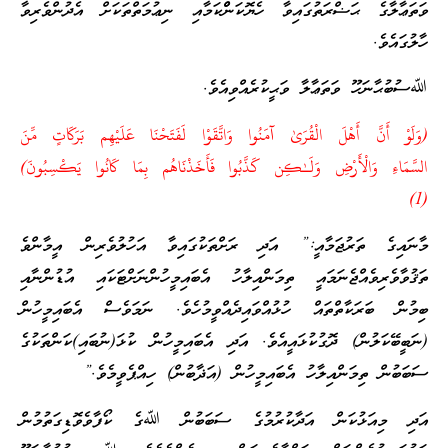
ވަތަޢާލާގެ ޙަޟްރަތުގައިވާ ހެޔޮކަންްކަމާއި ނިޢުމަތްތަކަށް އެދުންވެރިވާ
ހާލުގައެވެ.
ﷲސުބުޙާނަހޫ ވަތަޢާލާ ވަޙީކުރެއްވިއެވެ.
(وَلَوْ أَنَّ أَهْلَ الْقُرَىٰ آمَنُوا وَاتَّقَوْا لَفَتَحْنَا عَلَيْهِم بَرَكَاتٍ مِّنَ
السَّمَاءِ وَالْأَرْضِ وَلَـٰكِن كَذَّبُوا فَأَخَذْنَاهُم بِمَا كَانُوا يَكْسِبُونَ)
(1)
މާނައިގެ ތަރުޖަމާއީ:” އަދި ރަށްތަކުގައިވާ އަހުލުވެރިން އީމާންވެ
ތަޤުވާވެރިވެއްޖެނަމައީ ތިމަންއިލާހު އެބައިމީހުންނަށްޓަކައި އުޑުންނާއި
ބިމުން ބަރަކާތްތައް ހުޅުއްވައިދެއްވީމުހެވެ. ނަމަވެސް އެބައިމީހުން
(ނަބީބޭކަލުން) ދޮގުކުޅައީއެވެ. އަދި އެބައިމީހުން ކުޅަ(ނުބައި)ކަންތަކުގެ
ސަބަބުން ތިމަންއިލާހު އެބައިމީހުން (އަޛާބުން) ހިއްޕެވީމެވެ.”
އަދި މިއަޅުކަން އަދާކުރުމުގެ ސަބަބުން ﷲގެ ކޯފާވެވޮޑިގަތުމުން