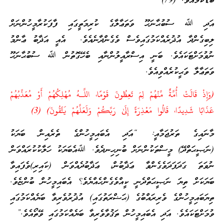
ބޮޑުކަމާއެވެ. (79)”
އަދި ﷲ ސުބުޙާނަހޫ ވަތަޢާލާގެ ކުރިމަތީގައި ފާފަކުރާމީހުންނަށް
ލިބިގެންދާ އުޛުރެއްކަމުގައިވެސް ވެގެންދާނެއެވެ. އެއީ އަޛާބު ޢާންމު
ނުވުމަށްޓަކައެވެ. ބަނީ އިސްރާއީލުންނާއި ބެހޭގޮތުން ﷲ ސުބުޙާނަހޫ
ވަތަޢާލާ ވަޙީކުރެއްވިއެވެ.
(وَإِذْ قَالَتْ أُمَّةٌ مِّنْهُمْ لِمَ تَعِظُونَ قَوْمًا، اللَّـهُ مُهْلِكُهُمْ أَوْ مُعَذِّبُهُمْ
عَذَابًا شَدِيدًا، قَالُوا مَعْذِرَةً إِلَىٰ رَبِّكُمْ وَلَعَلَّهُمْ يَتَّقُونَ) (3)
މާނައިގެ ތަރުޖަމާއީ: “އަދި އެބައިމީހުންގެ ތެރެއިން ބަޔަކު
(ނަޞީޙަތްދޭ) މީސްތަކުންނަށް ބުނިހިނދެވެ. ﷲއެބަޔަކު ހަލާކުކުރައްވަން
ނުވަތަ ގަދަފަދަވެގެންވާ ޢަޛާބުން، ޢަޛާބުދެއްވަން (ކައިރި)ވެފައިވާ
ބަޔަކަށް ތިޔަ ނަޞީޙަތްދެނީ ކީއްވެގެންހެއްޔެވެ؟ އެބައިމީހުން ބުންޏެވެ.
ތިޔަބައިމީހުންގެ ވެރިރައްބުގެ (ޙަޟްރަތުގައި) އުޛުރުވެރިވާ ބަޔެއްކަމުގައި
ވުމަށްޓަކައެވެ. އަދި އެބައިމީހުން ތަޤުވާވެރިވާ ބަޔެއްކަމުގައި ވޭތޯއެވެ.”