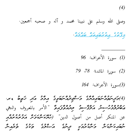
(4)
وصلى الله وسلم على نبينا محمد و آله و صحبه أجمعين.
މިފޮތުގެ އިތުރުބައިތައް ބައްލަވާ
.
_________
(1) سورة الأعراف: 96
(2) سورة المائدة: 78، 79
(3)سورة الأعراف: 164
(4)މަދީނަތުއްނަބަވިއްޔާގެ މަސްޖިދުއްނަބަވީގެ އިމާމު އަދި ޚަޠީބު ޑރ.
ޢަބްދުލްމުޙުސިނު އަލްޤާސިމު ލިޔުއްވާފައިވާ “الأمر بالمعروف والنهي
عن المنكر أصل من أصول الدين” (ހެޔޮކަންކަމަށް އަމުރުކުރުމާއި
ނުބައިކަންކަން މަނާކުރުމަކީ ދީނުގެ އަޞްލުގެ ތަކުގެ ތެރެއިން