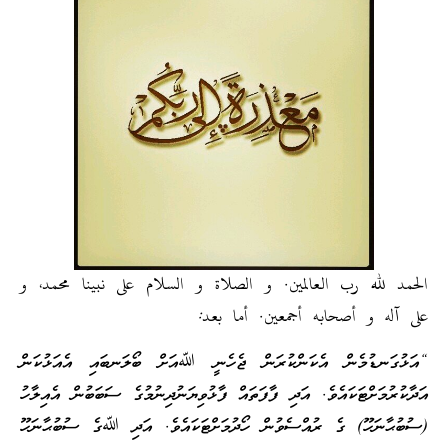
الحمد لله رب العالمين. و الصلاة و السلام على نبينا محمد، و
على آله و أصحابه أجمعين. أما بعد:
“އަޅުގަނޑުމެން އެކަންކުރަން ޖެހެނީ ﷲއަށް ބޯލަނބައި އެއަޅުކަން
އަދާކުރުމަށްޓަކައެވެ. އަދި ފާފަތައް ފާޅުވިޔަނުދިނުމުގެ ސަބަބުން އެއިލާހު
(ސުބުޙާނަހޫ) ގެ ރުއްސެވުން ހޯދުމަށްޓަކައެވެ. އަދި ﷲގެ ސުބުޙާނަހޫ