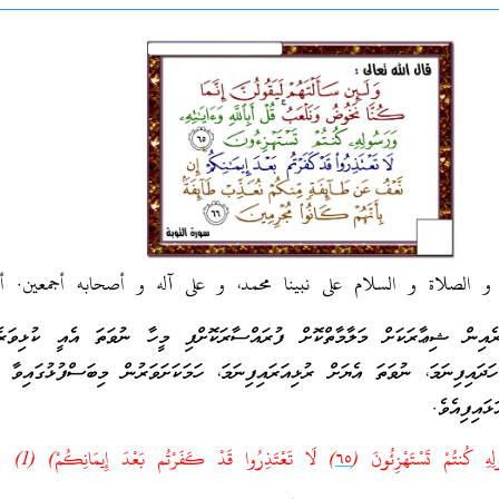
. و الصلاة و السلام على نبينا محمد، و على آله و أصحابه أجمعين. أم
ން ޝިޢާރަކަށް މަލާމާތްކޮށް ފުރައްސާރަކޮށްފި މީހާ ނުވަތަ އެއީ ކުޅިވަރެއް
ހަދައިފިނަމަ، ނުވަތަ އެޔަށް ރުޅިއަރައިފިނަމަ، ހަމަކަށަވަރުން މިބަސްފުޅުގައިވާ
ައިފިއެވެ.
ولِهِ كُنتُمْ تَسْتَهْزِئُونَ (
٦٥
) لَا تَعْتَذِرُوا قَدْ كَفَرْتُم بَعْدَ إِيمَانِكُمْ) (1)