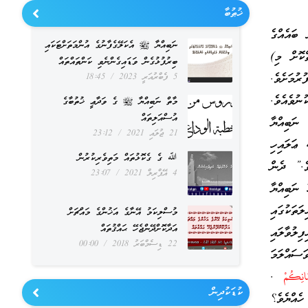
ޚުޠުބާ
ބައެއްގެ
ނަބިއްޔާ ﷺ އެކަލޭގެފާނުގެ އުންމަތަށްޓަކައި
ކޮށް މި)
ބިރުފުޅުގެން ވަޑައިގެންނެވި ކަންތައްތައް
ރުމަށެވެ.
5 ފެބްރުއަރީ 2023
18:45
ނުވެއެވެ.
މާތް ނަބިއްޔާ ﷺ ގެ ވަދާޢީ ޚުތުބާގެ
އުސްއަލިތައް
ނަބިއްޔާ
21 ޖުލައި 2021
23:12
ޢަލައިހި
ﷲ ގެ ގެކޮޅުތައް މަތިވެރިކުރުން
ވެ.” ދެން
4 އޭޕްރިލް 2021
23:07
ނަބިއްޔާ
ތަކުގައި
މުސްލިކަމު އޭނާގެ އަޚުންގެ މައްޗަށް
އަދާކޮށްދޭންޖެހޭ ޙައްޤުތައް
ލުވާލައި
22 ޑިސެމްބަރު 2018
00:00
ައްލަމަ
انِكُمْ
.
ކުޑަކުދިން
ެއްޔެވެ؟