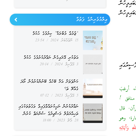
އިމީހުން
ި އަދި އެއިލާހުގެ ރަސޫލާއަށް ހެއްޔެވެ؟ (65) ތިޔަބައިމީހުން
ޢިލްމުވެރިންގެ ފަތުވާ
“ޖުމުޢާ މުބާރަކާ” ކިޔުމުގެ ޙުކުމް
15 ނޮވެމްބަރު 2024
23:54
އަތުކުރި އޮޅައިގެން ނަމާދުކުރުމުގެ ޙުކުމް
ސީރުގައި
3 އޭޕްރިލް 2024
20:14
ކަންފަތަށް އަޅާ ބޭހެއް ބޭނުންކުރުމުން ރޯދަ
، أرغبَ
ގެއްލޭ ތަ؟
5 އޭޕްރިލް 2023
07:12
منافق !
ނަމާދުކުރުން ނަހީކުރައްވާފައިވާ ވަގުތުތަކުގައި
آن. قال
ތަޙިއްޔަތުލް މަސްޖިދުގެ ސުންނަތް ކުރުން
ارة, وهو
28 މާޗް 2023
18:00
لهِ وَآيَاتِهِ