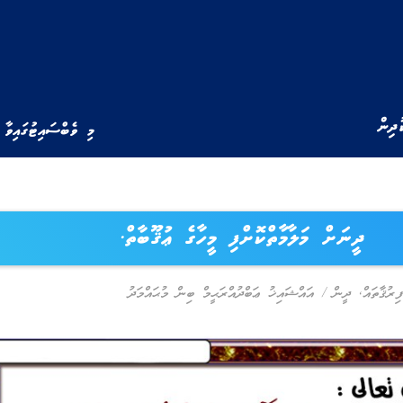
ުދިން
މި ވެބްސައިޓުގައިވާ 
ދީނަށް މަލާމާތްކޮށްފި މީހާގެ ޢުޤޫބާތް.
ިރުޤާތައް
,
ދީން
/
އައްޝައިޚު ޢަބްދުއްރަޙީމް ބިން މުޙައްމަދު