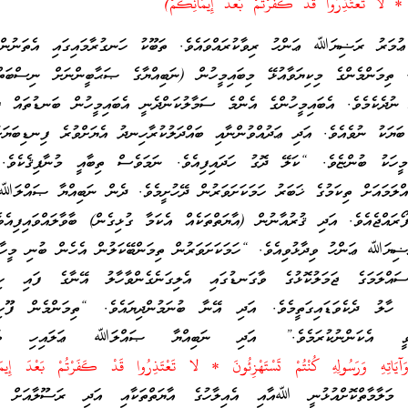
ونَ * لا تَعْتَذِرُوا قَدْ كَفَرْتُمْ بَعْدَ إِيمَانِكُمْ)
މަރު ރަޟިޔަﷲ ޢަންހު ރިވާކުރައްވައެވެ. ތަބޫކު ހަނގުރާމައިގައި އެތަނުން 
. ތިމަންމެންގެ މިކިޔަވާއުޅޭ މިބައިމީހުން (ނަބިއްޔާގެ ޞަޙާބީންނަށް ނިސްބަތް
ނުދެކެމެވެ. އެބައިމީހުންގެ އެންމެ ސަމާލުކަންދެނީ އެބައިމީހުން ބަނޑުތައް ފު
ބަޔަކު ނުވެއެވެ. އަދި ޢަދުއްވުންނާއި ބައްދަލުކުރާހިނދު އެޔަށްވުރެ ފިނޑިބަޔަކު
މީހަކު ބުންޏެވެ. “ކަލޭ ދޮގު ހަދައިފިއެވެ. ނަމަވެސް ތިބާއީ މުނާފިޤެކެވެ. 
ަމައަށް ތިކަމުގެ ޚަބަރު ހަމަކަށަވަރުން ދޭހުށީމެވެ. ދެން ނަބިއްޔާ ޞައްލަﷲ 
ޯރައްޖެއެވެ. އަދި ޤުރުއާނުން (އާޔަތްތަކެއް އެކަމާ ގުޅިގެން) ބާވާލައްވައިފިއެ
ޔަﷲ ޢަންހު ވިދާޅުވިއެވެ. “ހަމަކަށަވަރުން ތިމަންބޭކަލުން އެހެން ބުނި މީހާ 
ލަމަގެ ޖަމަލުކޮޅުގެ ވާގަނޑުގައި އެލިގަނެގެންވާހާލު އޭނާގެ ފައި ހިލަ
ާ ހާލު ދެކެވަޑައިގަތީމެވެ. އަދި އޭނާ ބުނަމުންދިޔައެވެ. “ތިމަންމެން ފޫހިފި
މެނުވީ އެކަންނުކުރަމެވެ.” އަދި ނަބިއްޔާ ޞައްލަﷲ ޢަލައިހި ވަސ
وَآيَاتِهِ وَرَسُولِهِ كُنْتُمْ تَسْتَهْزِئُونَ * لا تَعْتَذِرُوا قَدْ كَفَرْتُمْ بَعْدَ إِيمَ
ް މަލާމާތްކޮށްއުޅުނީ ﷲއާއި އެއިލާހުގެ އާޔަތްތަކާއި އަދި ރަސޫލާއަށް ހ