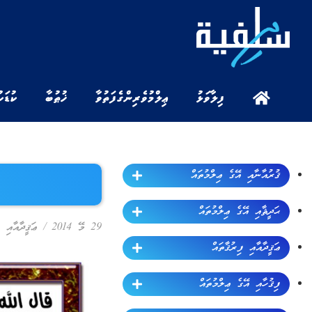
ފިލާވަޅު
ޢިލްމުވެރިންގެ ފަތުވާ
ޚުޠުބާ
ކުޑަކ
ޤުރުއާނާއި އޭގެ ޢިލްމުތައް
ޙަދީޘާއި އޭގެ ޢިލްމުތައް
29 މޭ 2014
/
ޢަޤީދާއާއި ފ
ޢަޤީދާއާއި ފިރުޤާތައް
ފިޤުހާއި އޭގެ ޢިލްމުތައް