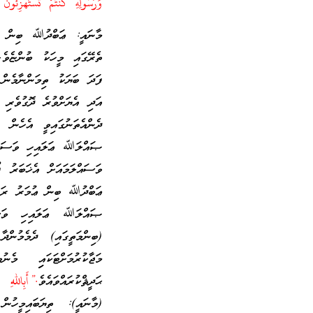
وَرَسُولِهِ كُنْتُمْ تَسْتَهْزِئُ
މާނައީ: ޢަބްދުﷲ ބިން ޢު
ތެރޭގައި މީހަކު ބުންޏެވެ
ފަދަ ބަޔަކު ތިމަންނާމެން 
އަދި އެޔަށްވުރެ ދޮގުވެރި 
ދެންއެތަނުގައިވީ އެހެން 
ޞައްލަﷲ ޢަލައިހި ވަސައްލ
ވަސައްލަމައަށް އެޚަބަރު ފ
ޢަބްދުﷲ ބިން ޢުމަރު ރަޟި
ޞައްލަﷲ ޢަލައިހި ވަސައް
(ބިންމަތީގައި) ދެމެމުންދ
މަޖާކުރުމަށްޓަކައިި 
ޙަދީޘްކުރައްވައެވެ
.”أَبِاللهِ 
(މާނައީ): ތިޔަބައިމީހުނ