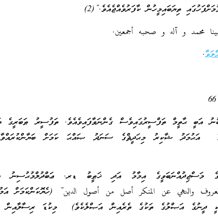
މަށްފަހުގައި ތިޔަބައިމީހުން ކާފަރުވެއްޖެއެވެ.”(2)
ينا محمد و آله و صحبه أجمعين.
ލަވާ
.
ބުނު އަބީ ޙާތީމް ތަފްސީރުގައިވެސް ގެންނަވާފައިވެއެވެ. ތަފުސީރު ޠަބަރީގެ ތަޙ
ލާމާ އަޙުމަދު ޝާކިރު މިޙަދީޘްގެ ސަނަދު ޞައްޙަ ކަމަށް ބަޔާންކުރައްވާފައ
އްޔާގެ މަސްޖިދުއްނަބަވީގެ އިމާމު އަދި ޚަޠީބު ޑރ. ޢަބްދުލްމުޙުސިނު އަ
بالمعروف والنهي عن المنكر أصل من أصول الدين” (ހެޔޮކަންކަމަށް އަމުރު
މަކީ ދީނުގެ އަޞްލުގެ ތަކުގެ ތެރެއިން އަޞްލެކެވެ) މިކުޑަ ރިސާލާއިން ނެ