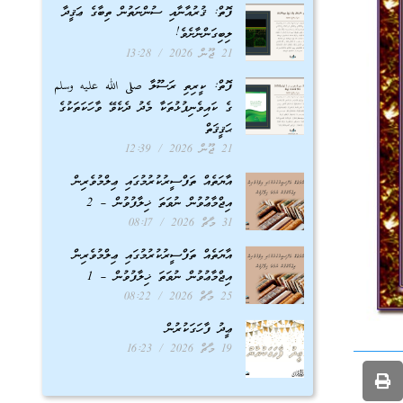
ފޮތް: ޤުރުއާނާއި ސުންނަތުން ތިބާގެ ޢަޤީދާ
ލިބިގަންނާށެވެ!
21 ޖޫން 2026
13:28
ފޮތް: ކީރިތި ރަސޫލާ صلى الله عليه وسلم
ގެ ކައިވެނިފުޅުތަކާ މެދު ދެކެވޭ ވާހަކަތަކުގެ
ޙަޤީޤަތް
21 ޖޫން 2026
12:39
އާޔަތެއް ތަފްސީރުކުރުމުގައި ޢިލްމުވެރިން
އިޖްމާޢުވުން ނުވަތަ ޚިލާފުވުން – 2
31 މާޗް 2026
08:17
އާޔަތެއް ތަފްސީރުކުރުމުގައި ޢިލްމުވެރިން
އިޖްމާޢުވުން ނުވަތަ ޚިލާފުވުން – 1
25 މާޗް 2026
08:22
ޢީދު ފާހަގަކުރުން
19 މާޗް 2026
16:23