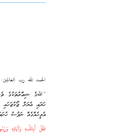
الحمد لله رب العالمين
“ﷲގެ ޝިޢާރުތަކުގެ ތެރެއި
ހަދައި އެޔަށް ޖޯކުޖަހައި 
އެމީހެއްގެއް ނަފުސު ހުށައަޅ
(قُلْ أَبِاللَّـهِ وَآيَاتِهِ وَرَسُ