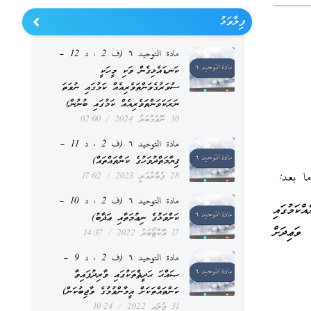
ފިލާވަޅު
مادة التوحيد ٦ (ف 2 ، د 12 –
ކަނޑައެޅިގެން ވަކި މީހަކީ
ސުވަރުގެވަންތަވެރިއެއް ކަމުގައި ނުވަތަ
ނަރަކަވަންތަވެރިއެއް ކަމުގައި ބުނުން)
30 ނޮވެމްބަރު 2024
02:00
مادة التوحيد ٦ (ف 2 ، د 11 –
ޤިޔާމަތްދުވަހުގެ ކަންތައްތައް)
ا بعد:
28 ފެބްރުއަރީ 2023
17:02
مادة التوحيد ٦ (ف 2 ، د 10 –
ކަމުގައި
ކަށްވަޅުގެ ނިޢުމަތާއި ޢަޛާބު)
 ވަޢިދަށް
17 އޮކްޓޯބަރު 2022
14:37
مادة التوحيد ٦ (ف 2 ، د 9 –
ޞައްޙަ ޙަދީޘްތަކުގައި ވާރިދުފައިވާ
ކަންތައްތަކަށް އީމާންވުމުގެ ވާޖިބުކަން)
31 ޖުލައި 2022
10:24