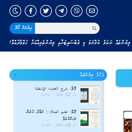
އިތުރަށް ހޯދާ
ލިޔުންތައް ނަކަލު ކުރާނަމަ މި ވެބްސައިޓަށާއި ލިޔުންތެރިއާއަށް ހަވާލާދެއްވާ!
ފަހުގެ ލިޔުންތައް
ފޮތް: شرح العقيدة الواسطية
21 ޖޫން 2026
13:54
ފޮތް: تعليم الصلاة | ނަމާދު ކުރަން
ދަސްކުރަމާ
21 ޖޫން 2026
13:40