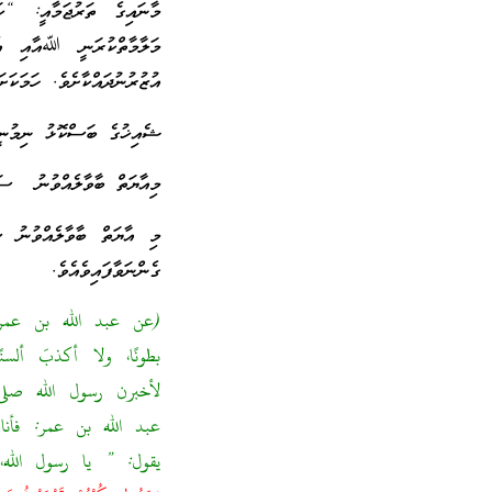
މާނައިގެ ތަރުޖަމާއީ: “ކ
އުޒުރުނުދައްކާށެވެ. ހަމަކަށ
ޝެއިޚުގެ ބަސްކޮޅު ނިމުނީ
މިއާޔަތް ބާވާލެއްވުނު ސަ
މި އާޔަތް ބާވާލެއްވުނު ސ
ގެންނަވާފައިވެއެވެ.
(عن عبد الله بن عمر 
بطونًا، ولا أكذبَ أل
لأخبرن رسول الله صلى
عبد الله بن عمر: فأنا ر
يقول: ” يا رسول الله