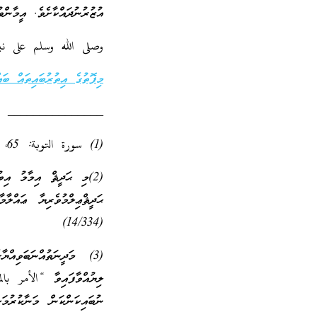
އުޒުރުނުދައްކާށެވެ. އީމާންވު
وصلى الله وسلم على نب
މިފޮތުގެ އިތުރުބައިތައް ބައް
_______________
(1) سورة التوبة: 65، 66
(2)މި ޙަދީޘް އިމާމު އި
ޙަދީޘްޢިލްމުވެރިޔާ ޢައް
(14/334)
(3) މަދީނަތުއްނަބަވި
ލިޔުއްވާފައިވާ “الأمر 
ނުބައިކަންކަން މަނާކުރު