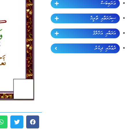
ޢަރަބިބަސް
ސިޔަރަތާއި ތާރީޚް
އަދަބާއި އަޚްލާޤު
ދުޢާއާއި ޛިކުރު