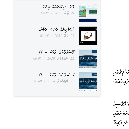
ފޮތް: ރިޒްޤުދެއްވާ އިލާހު
21 ޖޫން 2021
18:09
ކުޑަކުދިންގެ ވާހަކަ: ލަކުނު
25 މާޗް 2021
08:26
މޫސާގެފާނުގެ ވާހަކަ – 44
22 ނޮވެމްބަރު 2020
00:00
ުޤީޤުގައި
މޫސާގެފާނުގެ ވާހަކަ – 43
ިވެއެވެ.
20 ނޮވެމްބަރު 2020
00:00
ލްޤާސިމު
ކުރުމާއި
ގިފައިވާ