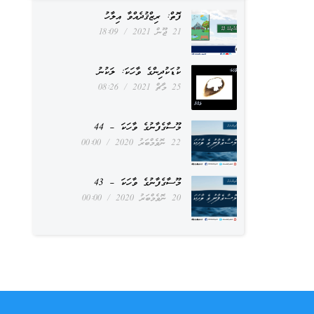
ފޮތް: ރިޒްޤުދެއްވާ އިލާހު
21 ޖޫން 2021
18:09
ކުޑަކުދިންގެ ވާހަކަ: ލަކުނު
25 މާޗް 2021
08:26
މޫސާގެފާނުގެ ވާހަކަ – 44
22 ނޮވެމްބަރު 2020
00:00
މޫސާގެފާނުގެ ވާހަކަ – 43
20 ނޮވެމްބަރު 2020
00:00