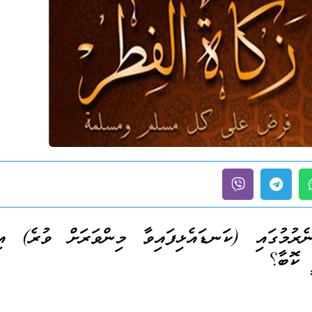
ރުމުގައި (ކަނޑައެޅިފައިވާ މިންވަރަށް ވުރެ) އިތ
ީ ކޮބާ؟