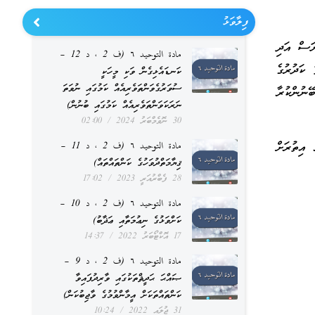
ފިލާވަޅު
ޔަސް އަދި
مادة التوحيد ٦ (ف 2 ، د 12 –
 ކަދުރުގެ
ކަނޑައެޅިގެން ވަކި މީހަކީ
ސުވަރުގެވަންތަވެރިއެއް ކަމުގައި ނުވަތަ
ނުންކުރާ
ނަރަކަވަންތަވެރިއެއް ކަމުގައި ބުނުން)
30 ނޮވެމްބަރު 2024
02:00
 އިތުރަށް
مادة التوحيد ٦ (ف 2 ، د 11 –
ޤިޔާމަތްދުވަހުގެ ކަންތައްތައް)
28 ފެބްރުއަރީ 2023
17:02
مادة التوحيد ٦ (ف 2 ، د 10 –
ކަށްވަޅުގެ ނިޢުމަތާއި ޢަޛާބު)
17 އޮކްޓޯބަރު 2022
14:37
مادة التوحيد ٦ (ف 2 ، د 9 –
ޞައްޙަ ޙަދީޘްތަކުގައި ވާރިދުފައިވާ
ކަންތައްތަކަށް އީމާންވުމުގެ ވާޖިބުކަން)
31 ޖުލައި 2022
10:24