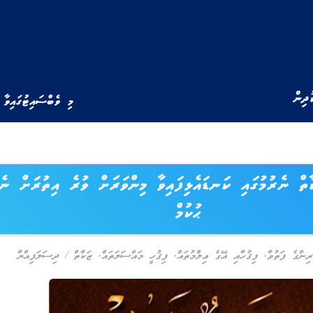
ުދިން
މި ވެބްސައިޓުގައިވާ 
ާތް ނެރުމުގައި ކަނޑައެޅިފައިވާ މިންވަރަށް ވުރެ އިތުރަށް ނެރ
ޙުކުމް
ރިންގެ ފަތުވާ
,
ފިޤުހާއި އޭގެ ޢިލްމުތައް
,
ފިޤުހީ މައްސަލަތައް
,
ޒަކާތް
/
ދިސަލަފިއްޔާ