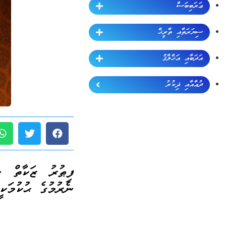
ޢަރަބިބަސް
ސިޔަރަތާއި ތާރީޚް
އަދަބާއި އަޚްލާޤު
ދުޢާއާއި ޛިކުރު
ފިޠުރު ޒަކާތް ނެ
ނެރުމުގެ ޙުކުމަކ