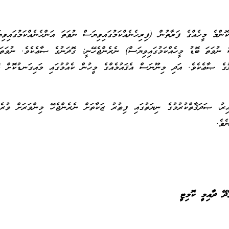
ޮންމެ މީހެއްގެ ފަރާތުން (ފިރިހެނެއްކަމުގައިވިޔަސް ނުވަތަ އަންހެނެއްކަމުގައިވި
ސް ނުވަތަ ބޮޑު މީހެއްކަމުގައިވިޔަސް) ނެރެންޖެހޭނީ: ގޮދަނުގެ ޞާޢެކެވެ. ނުވަތަ
ގެ ޞާޢެކެވެ. އަދި މިނޫނަސް އެޤައުމެއްގެ މީހުން ކެއުމުގައި މައިގަނޑުކޮށް ބޭ
ރު، ޞަދަޤާތްކުރުމުގެ ނިޔަތުގައި ފިޠުރު ޒަކާތަށް ނެރެންޖެހޭ މިންވަރަށް ވުރެ
ެވެ.
ދޭ ދާއިމީ ކޮމިޓީ