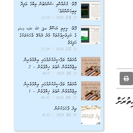
ފޮތް: ޤުރުއާނާއި ސުންނަތުން ތިބާގެ ޢަޤީދާ
ލިބިގަންނާށެވެ!
21 ޖޫން 2026
13:28
ފޮތް: ކީރިތި ރަސޫލާ صلى الله عليه وسلم
ގެ ކައިވެނިފުޅުތަކާ މެދު ދެކެވޭ ވާހަކަތަކުގެ
ޙަޤީޤަތް
21 ޖޫން 2026
12:39
އާޔަތެއް ތަފްސީރުކުރުމުގައި ޢިލްމުވެރިން
އިޖްމާޢުވުން ނުވަތަ ޚިލާފުވުން – 2
31 މާޗް 2026
08:17
އާޔަތެއް ތަފްސީރުކުރުމުގައި ޢިލްމުވެރިން
އިޖްމާޢުވުން ނުވަތަ ޚިލާފުވުން – 1
25 މާޗް 2026
08:22
ުރަށް
ޢީދު ފާހަގަކުރުން
19 މާޗް 2026
16:23