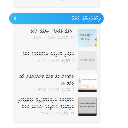
ޢިލްމުވެރިންގެ ފަތުވާ
“ޖުމުޢާ މުބާރަކާ” ކިޔުމުގެ ޙުކުމް
15 ނޮވެމްބަރު 2024
23:54
އަތުކުރި އޮޅައިގެން ނަމާދުކުރުމުގެ ޙުކުމް
3 އޭޕްރިލް 2024
20:14
ކަންފަތަށް އަޅާ ބޭހެއް ބޭނުންކުރުމުން ރޯދަ
ގެއްލޭ ތަ؟
5 އޭޕްރިލް 2023
07:12
ނަމާދުކުރުން ނަހީކުރައްވާފައިވާ ވަގުތުތަކުގައި
ތަޙިއްޔަތުލް މަސްޖިދުގެ ސުންނަތް ކުރުން
28 މާޗް 2023
18:00