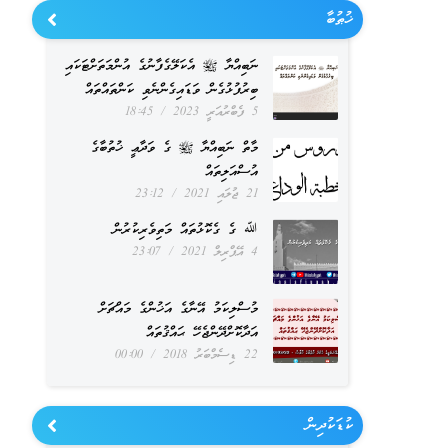
ޚުޠުބާ
ނަބިއްޔާ ﷺ އެކަލޭގެފާނުގެ އުންމަތަށްޓަކައި
ބިރުފުޅުގެން ވަޑައިގެންނެވި ކަންތައްތައް
5 ފެބްރުއަރީ 2023
18:45
މާތް ނަބިއްޔާ ﷺ ގެ ވަދާޢީ ޚުތުބާގެ
އުސްއަލިތައް
21 ޖުލައި 2021
23:12
ﷲ ގެ ގެކޮޅުތައް މަތިވެރިކުރުން
4 އޭޕްރިލް 2021
23:07
މުސްލިކަމު އޭނާގެ އަޚުންގެ މައްޗަށް
އަދާކޮށްދޭންޖެހޭ ޙައްޤުތައް
22 ޑިސެމްބަރު 2018
00:00
ކުޑަކުދިން