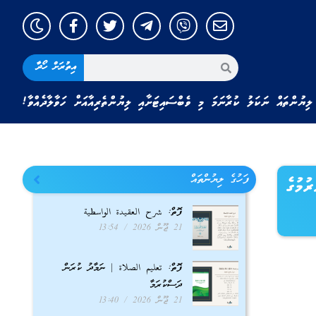
އިތުރަށް ހޯދާ
ލިޔުންތައް ނަކަލު ކުރާނަމަ މި ވެބްސައިޓަށާއި ލިޔުންތެރިއާއަށް ހަވާލާދެއްވާ!
ފަހުގެ ލިޔުންތައް
ުމުގެ
ފޮތް: شرح العقيدة الواسطية
21 ޖޫން 2026
13:54
ފޮތް: تعليم الصلاة | ނަމާދު ކުރަން
ދަސްކުރަމާ
21 ޖޫން 2026
13:40