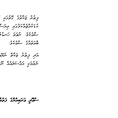
ފިޠުރު ޒަކާތުގެ ގޮތުގައި ކ
ކުޑަކުއްޖެއްކަމުގައި ވިޔަ
ޞާޢެކެވެ. ނުވަތަ ހަނޑުލު
ބާވަތެއްގެ ޞާޢެކެވެ.
އަދި ފިޠުރު ޒަކާތް ނެރޭއި
ނެރުމަކީ މައްސަލައެއް ނޫނ
ސުޢޫދީ ޢަރަބިއްޔާގެ ފަތުވާ