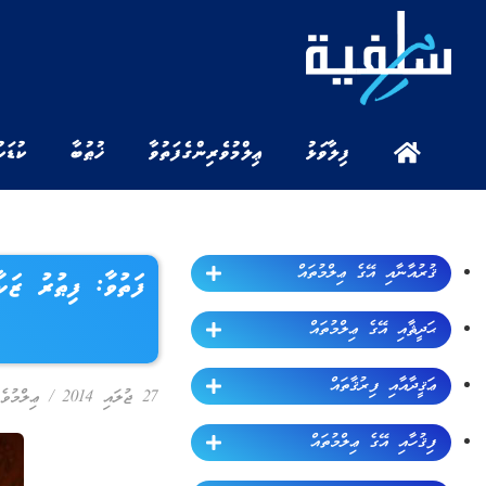
ފިލާވަޅު
ޢިލްމުވެރިންގެ ފަތުވާ
ޚުޠުބާ
ކުޑަކ
ޤުރުއާނާއި އޭގެ ޢިލްމުތައް
ފަތުވާ: ފިޠުރު ޒަކ
ޙަދީޘާއި އޭގެ ޢިލްމުތައް
ޢަޤީދާއާއި ފިރުޤާތައް
27 ޖުލައި 2014
/
ޢިލްމުވެ
ފިޤުހާއި އޭގެ ޢިލްމުތައް