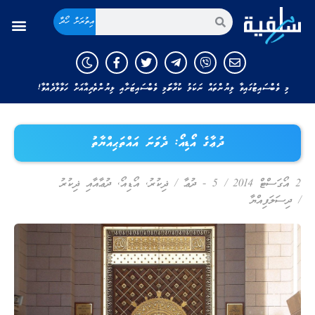
އިތުރަށް ހޯދާ
މި ވެބްސައިޓުގައިވާ ލިޔުންތައް ނަކަލު ކުރާނަމަ މި ވެބްސައިޓަށާއި ލިޔުންތެރިއާއަށް ހަވާލާދެއްވާ!
ދުޢާގެ އޯޑިއޯ: ދެވަނަ އައްތަޙިއްޔާތު
ދުޢާއާއި ޛިކުރު
,
އޯޑިއޯ
,
5 - ދުޢާ / ޛިކުރު
/
2 އޯގަސްޓް 2014
ދިސަލަފިއްޔާ
/