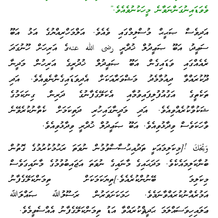
ވެވަޑައިނުގަންނަވާނެ މީހަކުނުވެއެވެ.”
އަދިވެސް ޞަޙީޙް މުސްލިމްގައި ވެއެވެ. އަލްމަހްރިއްޔުގެ އަޅު އަބޫ
ސަޢީދު، އަބޫ ޞަޢީދުލް ޚުދްރީ رضى الله عنهގެ އަރިހަށް ހޫނުގަދަ
ރެއެއްގައި ވަޑައިގެން އަބޫ ޞަޢީދުލް ޚުދުރީގެ އަރިހުން މަދީނާ
ދޫކުރައްވާ ދިއުމާމެދު މަޝްވަރާއަކަށް އެދިވަޑައިގެންނެވިއެވެ. އަދި
ތަކެތީގެ އަގުއުފުލިފައިވުމާއި އެކަލޭގެފާނުގެ ދަރިން ގިނަކަމުގެ
ޝަކުވާކުރެއްވިއެވެ. އަދި މަދީނާގައިހުރި ދަތިކަމަށް ކެތްނުކުރެވޭނެ
ވާހަކަވެސް ވިދާޅުވިއެވެ. އަބޫ ޞަޢީދުލް ޚުދްރީ ވިދާޅުވިއެވެ.
وَيْحَكَ ![މިކަލިމައަކީ ތަދުއިޙުސާސްވުމުން ނުވަތަ ރަޙުމުކުރުމުގެ ގޮތުން
ބުނާކަލިމައެކެވެ. މަދަޙައިގެ މާނައިގެ ނުވަތަ އަޖައިބުވުމުގެ މާނައިގަވެސް
މިކަލިމަ ބޭނުންކުރެއެވެ.]ތިޔަކަމަކަށް ތިމަންކަލޭގެފާނު
އަމުރެއްނުކުރައްވާނަމެވެ. ހަމަކަށަވަރުން ރަސޫލުﷲ ޞައްލަﷲ
ޢަލައިހިވަސައްލަމަ ޙަދީޘްކުރައްވާ އަޑު ތިމަންކަލޭގެފާނު އެއްސެވީމެވެ.