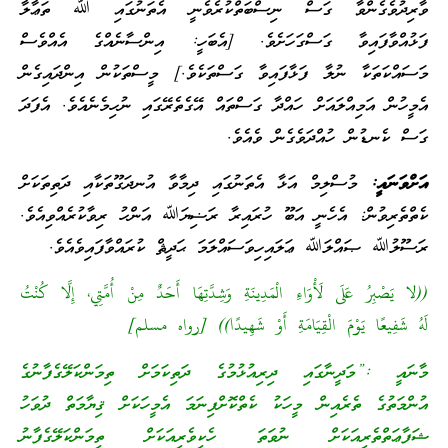
ވާރިދުވެގެންވާ ގަސް ނިސްބަތްކުރެވެނީ އެތަނުގައި ﷲ ތަޢާލާ
ފަޅުއްވާފައިވާ ގަސްގަހަށެވެ. [އެބަހީ: އިންސާނެއްގެ އެއްވެސް
މަސައްކަތަކާ ނުލާ ފަޅާފައިވާ ގަސްތަކެވެ.] މީސްތަކުން އިންދައިގެން
އެމީހުން އަމިއްލައަށް ހައްދާ ގަސްތައް އޭގެތެރޭގައި ނުހިމެނެއެވެ. އެފަދަ
ގަސް ކެނޑުން ހުއްދަވެގެން ވެއެވެ.
އަށްވަނައީ:
މުސްލިމް އަޅާ އެތަނުގައި ދިމާވާ އުނދަގޫތަކާއި ދަތިތަކަށް
ކެތްތެރިވުން: އެހެނީ އަބޫ ހުރައިރާ ރަޟިޔަﷲ އަންހު ރިވާކުރެއްވިއެވެ.
ރަސޫލުﷲ ޞައްލަﷲ ޢަލައިހިވަސައްލަމަ ޙަދީޘް ކުރައްވާފައިވެއެވެ.
((لا يَصْبِرُ عَلَى لَأْوَاءِ الْمَدِينَةِ وَشِدَّتِهَا أَحَدٌ مِنْ أُمَّتِي، إِلَّا كُنْتُ
لَهُ شَفِيعًا يَوْمَ الْقِيَامَةِ أَوْ شَهِيدًا)) [رواه مسلم]
މާނައީ :”މަދީނާގައި ދިރިއުޅުމުގެ ދަތިކަމަށް ތިމަންކަލޭގެފާނުގެ
އުންމަތުގެ ތެރެއިން މީހަކު ކެތްކޮށްފިނަމަ އެމީހަކަށް ޤިޔާމަތް ދުވަހު
ޝަފާޢަތްތެރިއަކަށް ނުވަތަ ހެކިވެރިއަކަށް ތިމަންކަލޭގެފާނު