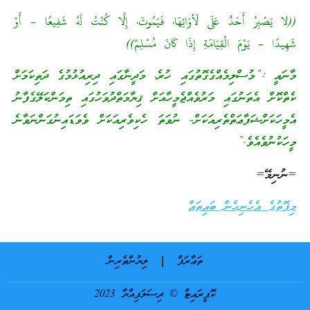
((لا يَصْبِرُ أَحَدٌ عَلَى لَأوَائِهَا، فَيَمُوتَ، إِلَّا كُنْتُ لَهُ شَفِيعًا – أَوْ
شَهِيدًا – يَوْمَ الْقِيَامَةِ إِذَا كَانَ مُسْلِمً))
މާނައީ :”މުސްލިމެއްގެގޮތުގައި ހުރެ، މަދީނާގައި ދިރިއުޅުމުގެ ދަތިކަމަށް
ކެތްކޮށް އެތަނުގައި މަރުވެއްޖެމީހާއަށް ޤިޔާމަތްދުވަހުގައި ތިމަންކަލޭގެފާނު
އެމީހަކަށްޝަފާޢަތްތެރިއަކަށް- ނުވަތަ ހެކިވެރިއަކަށް ވެވަޑައިނުގަންނަވާނެ
މީހަކުނުވެއެވެ.”
=ނުނިމޭ=
މިފޮތުގެ އެހެނިހެން ބައިތައް
ތަޢާރަފް
ލިޔުންތެރިން
ކޮޕީރައިޓް © ދިސަލަފިއްޔާ 2023