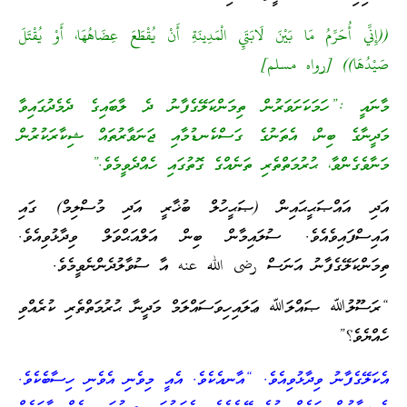
((إِنِّي أُحَرِّمُ مَا بَيْنَ لَابَتَيِ الْمَدِينَةِ أَنْ يُقْطَعَ عِضَاهُهَا، أَوْ يُقْتَلَ
صَيْدُهَا)) [رواه مسلم]
މާނައީ :”ހަމަކަށަވަރުން ތިމަންކަލޭގެފާނު ދެ ލާބައިގެ ދެމެދުގައިވާ
މަދީނާގެ ބިން، އެތަނުގެ ގަސްކެނޑުމާއި ޖަނަވާރުތައް ޝިކާރަކުރުން
މަނާވެގެންވާ، ޙުރުމަތްތެރި ތަނެއްގެ ގޮތުގައި ހެއްދެވީމެވެ.”
އަދި އައްޞަޙީޙައިން (ޞަޙީހުލް ބުޚާރީ އަދި މުސްލިމް) ގައި
އައިސްފައިވެއެވެ. ސުލައިމާން ބިން އަލްއަޙްވަލް ވިދާޅުވިއެވެ.
ތިމަންކަލޭގެފާނު އަނަސް رضى الله عنه އާ ސުވާލުދެންނެވީމެވެ.
“ރަސޫލުﷲ ޞައްލަﷲ ޢަލައިހިވަސައްލަމް މަދީނާ ޙުރުމަތްތެރި ކުރެއްވި
ހެއްޔެވެ؟”
އެކަލޭގެފާނު ވިދާޅުވިއެވެ. “އާނއެކެވެ. އެއީ މިވެނި އެވެނި ހިސާބެކެވެ.