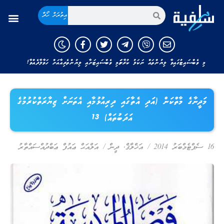
އިތުރަށް ހޯދާ
މި ވެބްސައިޓުގައިވާ ލިޔުންތައް ނަކަލު ކުރާނަމަ މި ވެބްސައިޓަށާއި ލިޔުންތެރިއާއަށް ހަވާލާދެއްވާ!
މަދީނާގެ މާތްކަން (އަދި އެތާގައި ދިރިއުޅުމާއި އެތަނަށް ޒިޔާރަތްކުރުމުގެ
އަދަބުތައް) 13
16 ސެޕްޓެމްބަރު 2014
/
އަޚްލާޤް
,
ދީން
/
އަލްއަޙް ޢައުފް ޢަބްދުއްސައްތާރު