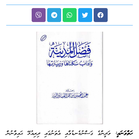
ހަތްވަނައީ:
މަދީނާގެ ގަސްނުކެނޑުމާއި އެތަނުގައި ދިރިއުޅޭ ޙައިވާނުން