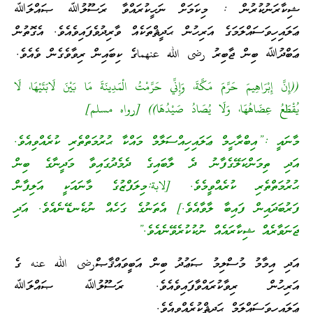
ޝިކާރަނުކުރުން : މިކަމަށް ނަހީކުރައްވާ ރަސޫލުﷲ ޞައްލަﷲ
ޢަލައިހިވަސައްލަމަގެ އަރިހުން ޙަދީޘްތަކެއް ވާރިދުވެފައިވެއެވެ. އެގޮތުން
ޢަބްދުﷲ ބިން ޖާބިރު رضى الله عنهماގެ ކިބައިން ރިވާވެގެން ވެއެވެ.
((إِنَّ إِبْرَاهِيمَ حَرَّمَ مَكَّةَ، وَإِنِّي حَرَّمْتُ الْمَدِينَةَ مَا بَيْنَ لَابَتَيْهَا، لَا
يُقْطَعُ عِضَاهُهَا، وَلَا يُصَادُ صَيْدُهَا)) [رواه مسلم]
މާނައީ :”އިބްރާހީމް ޢަލައިހިއްސަލާމް މައްކާ ޙުރުމަތްތެރި ކުރެއްވިއެވެ.
އަދި ތިމަންކަލޭގެފާނު ދެ ލާބައިގެ ދެމެދުގައިވާ މަދީނާގެ ބިން
ޙުރުމަތްތެރި ކުރެއްވީމެވެ. [لابة:މިލަފްޒުގެ މާނައަކީ އަލިފާން
ފަރުބަދައިން ފައިބާ ލާވާއެވެ.] އެތަނުގެ ގަހެއް ނުކެނޑޭނެއެވެ. އަދި
ޖަނަވާރެއް ޝިކާރައެއް ނުކުކުރެވޭނެއެވެ.”
އަދި އިމާމު މުސްލިމު ޞަޢުދު ބިން އަބީވައްޤާޞްرضى الله عنه ގެ
އަރިހުން ރިވާކުރައްވާފައިވެއެވެ. ރަސޫލުﷲ ޞައްލަﷲ
ޢަލައިހިވަސައްލަމް ޙަދީޘްކުރެއްވިއެވެ.