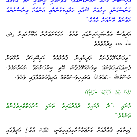
އެހިސާބުން ގަހެއް ނުކެނޑޭނެއެވެ. އެތަނުގައި ދީނުގައި ނެތް އާކަމެއް
ގެނެސްގެންފި މީހާއަށް ﷲއާއި މަލާއިކަތުންނާއި އެންމެހާ އިންސާނުންގެ
ލަޢުނަތް އޭނާއަށް ވެއެވެ.”
އަދިވެސް އައްޞަޙީޙައިންގައި ވެއެވެ. ހަމަކަށަވަރުން އަބޫހުރައިރާ رضى
الله عنه ވިދާޅުވެއެވެ.
“ތިމަންކަލޭގެފާނަށް މަދީނާއިން ފުއްލާއެއް ކައިބޮއިހަދާ އުޅޭތަން
ފެނިވަޑައިގަތްނަމަ ތިމަންކަލޭގެފާނު، އޭތި ބިރުގަންނަވާ ނުހަދާނަމެވެ.
ރަސޫލުﷲ ޞައްލަﷲ ޢަލައިހިވަސައްލަމް ޙަދީޘްކުރައްވާފައި ވެއެވެ.
((مَا بَيْنَ لَابَتَيْهَا حَرَامٌ))
މާނައީ :”ދެ ލާބައިގެ ދެމެދުގައިވާ ތަނަކީ ޙުރުމަތްތެރިވެގެންވާ
ތަނެކެވެ.”
[މިތާގައި ފުއްލާއަށް ތަރުޖަމާކުރެވިފައިމިވަނީ: الظِّبَاءُ އެވެ.] ޙަދީޘްގައި