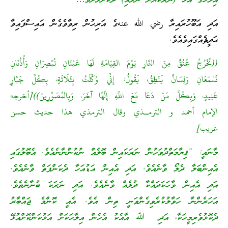
އިލާހުގެ އަޅާ (ނަރަކަޔަށް ނުލައި) ދޫކޮށްލާށެވެ…”
އަދި އަބޫހުރައިރާ رضي الله عنهގެ އަރިހުން ރިވާވެގެން އައިސްފައިވާ
ޙަދީޘެއްގައިވެއެވެ.
((تَخْرُجُ عُنُقٌ مِنَ النَّارِ يَوْمَ القِيَامَةِ لَهَا عَيْنَانِ تُبْصِرَانِ وَأُذُنَانِ
تَسْمَعَانِ وَلِسَانٌ يَنْطِقُ، يَقُولُ: إِنِّي وُكِّلْتُ بِثَلَاثَةٍ، بِكُلِّ جَبَّارٍ
عَنِيدٍ، وَبِكُلِّ مَنْ دَعَا مَعَ اللَّهِ إِلَهًا آخَرَ، وَبِالمُصَوِّرِينَ))[أخرجه
الإمام أحمد و الترمـذي وقال الترمذي هذا حديث حسن
غريب]
މާނައީ: “ޤިޔާމަތްދުވަހުން ނަރަކައިން ބޮލެއް ނުކުންނާނެއެވެ. އެބޮލުގައި
އެއިންބަލާ ދެލޯ ވާނެއެވެ. އަދި އެއިން އަޑުއަހާ ދެކަންފަތް ވާނެއެވެ.
އަދި އެއިން ވާހަކަދައްކާ ދުލެއް ވާނެއެވެ. އަދި ނަރަކަ ބުނާނެތެވެ.
އަހަރެންނާ ހަވާލުކުރެވިގެންވަނީ ތިން އެވެ. އެއީ ކޮންމެ ޖައްބާރު
ދެކޮޅުވެރިމީހަކާ، އަދި ﷲ އާއެކު އެހެން އިލާހަކަށް އަޅުކަންކޮށްއުޅޭ