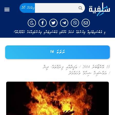
އިތުރަށް ހޯދާ
މި ވެބްސައިޓުގައިވާ ލިޔުންތައް ނަކަލު ކުރާނަމަ މި ވެބްސައިޓަށާއި ލިޔުންތެރިއާއަށް ހަވާލާދެއްވާ!
ނަރަކަ 16
13 އޮކްޓޯބަރު 2014
/
ޢަޤީދާއާއި ފިރުޤާތައް
,
ދީން
/
އައްޝައިޚް ޝިހާމް މުޙައްމަދު