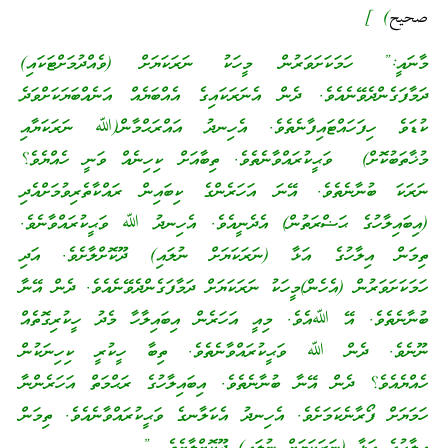
صحيح
) ]
މާނައީ:” ހަމަކަށަވަރުން މީހަކު ނަރަކަޔަށް (ވެއްދުމަށްޓަކައި)
ދަމާފަގެންދެވޭނެއެވެ. ދެން އެނަރަކައިގެ އެއްބަޔެއް އަނެއްބަޔަކަށްވަދެ
ކުޑަވެ ހިފަހައްޓައިފާނެތެވެ. އެހިނދު އައްރަޙްމާން(ﷲ ނަރަކަޔާއި
މުޚާތަބުކޮށް) ވަޙީކުރައްވާނެތެވެ. ތިބާއަށް ކިހިނެއް ވަނީ ހެއްޔެވެ؟
ނަރަކަ ބުނާނެތެވެ. އޭނަ އަހަރެންގެ ކިބައިން ރައްކާތެރިވުމަށްއެދި
(އިބައިލާހުގެ ޙަޟްރަތުން) އެދެނީއެވެ. އެހިނދު ﷲ ވަޙީކުރައްވާނެވެ.
ތިމަން އިލާހުގެ އަޅާ (ނަރަކަޔަށް ނުލައި) ދޫކޮށްލާށެވެ. އަދި
ހަމަކަށަވަރުން (އެހެން)މީހަކު ނަރަކަޔަށް ދަމާފަގެންދެވޭނެއެވެ. ދެން އޭނާ
ބުނާނެތެވެ. އޭ ﷲއެވެ. މިއީ އަހަރެން އިބައިލާހާ މެދު ހީކުރިގޮތެއް
ނޫނެވެ. ދެން ﷲ ވަޙީކުރައްވާނެތެވެ. ތިބާ ހީކުރީ ކިހިނަކުން
ހެއްޔެއެވެ؟ ދެން އޭނާ ބުނާނެތެވެ. އިބައިލާހުގެ ރަޙްމަތް އަހަރެންނާ
ހަމަޔަށް ފޯރާނެކަމަށެވެ. އެހިނދު އެކަލާނގެ ވަޙީކުރައްވާނެއެވެ. ތިމަން