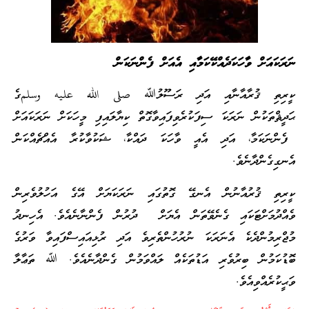
ނަރަކައަށް ވާހަކަދެއްކޭކަމާއި އެއަށް ފެންނަކަން
ކީރިތި ޤުރާއާނާއި އަދި ރަސޫލުﷲ صلى الله عليه وسلمގެ
ޙަދީޘްތަކުން ނަރަކަ ސިފަކުރެވިފައިވާގޮތް ކިޔާލައިފި މީހަކަށް ނަރަކައަށް
ފެންނަކަމާ، އަދި އެއީ ވާހަކަ ދައްކާ، ޝަކުވާކުރާ އެއްޗެއްކަން
އެނގިގެންދާނެވެ.
ކީރިތި ޤުރުއާނުން އެނގޭ ގޮތުގައި ނަރަކަޔަށް އޭގެ އަހުލުވެރިން
ވެއްދުމަށްޓަކައި ގެނެވޭތަން އެޔަށް ދުރުން ފެންނާނެއެވެ. އެހިނދު
މުޖްރިމުންދެކެ އެނަރަކަ ނުރުހުންތެރިވެ އަދި ރުޅިއައިސްފައިވާ ވަރުގެ
ބޮޑުކަމުން ބިރުވެރި އަޑުތަކެއް ލައްވަމުން ގެންދާނެއެވެ. ﷲ ތަޢާލާ
ވަޙީކުރެއްވިއެވެ.