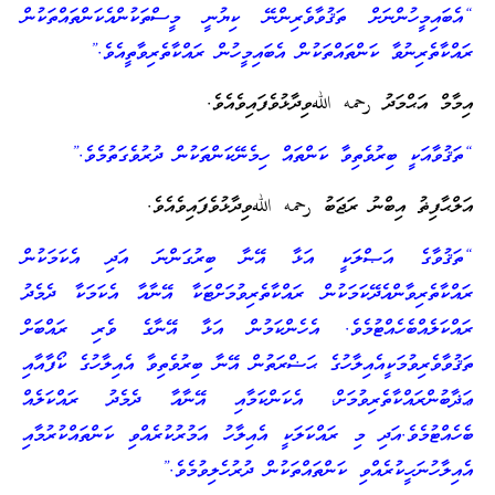
“އެބައިމީހުންނަށް ތަޤުވާވެރިންނޭ ކިޔުނީ މީސްތަކުންއެކަންތައްތަކުން
ރައްކާތެރިނުވާ ކަންތައްތަކުން އެބައިމީހުން ރައްކާތެރިވާތީއެވެ.”
އިމާމް އަޙްމަދު رحمه اللهވިދާޅުވެފައިވެއެވެ.
“ތަޤުވާއަކީ ބިރުވެތިވާ ކަންތައް ހިމެނޭކަންތަކުން ދުރުވެގަތުމެވެ.”
އަލްޙާފިޡު އިބްނު ރަޖަބު رحمه اللهވިދާޅުވެފައިވެއެވެ.
“ތަޤުވާގެ އަޞްލަކީ އަޅާ އޭނާ ބިރުގަންނަ އަދި އެކަމަކުން
ރައްކާތެރިވާންއެދޭކަމަކުން ރައްކާތެރިވުމަށްޓަކާ އޭނާއާ އެކަމަކާ ދެމެދު
ރައްކަލެއްބެހެއްޓުމެވެ. އެހެންކަމުން އަޅާ އޭނާގެ ވެރި ރައްބަށް
ތަޤުވާވެރިވުމަކީއެއިލާހުގެ ޙަޟްރަތުން އޭނާ ބިރުވެތިވާ އެއިލާހުގެ ކޯފާއާއި
ޢަޛާބުންރައްކާތެރިވުމަށް، އެކަންކަމާއި އޭނާއާ ދެމެދު ރައްކަލެއް
ބެހެއްޓުމެވެ.އަދި މި ރައްކަލަކީ އެއިލާހު އަމުރުކުރެއްވި ކަންތައްކުރުމާއި
އެއިލާހުނަހީކުރެއްވި ކަންތައްތަކުން ދުރުހެލިވުމެވެ.”