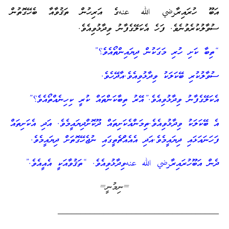
އަބޫ ހުރައިރާرضي الله عنهގެ އަރިހުން ތަޤުވާއާ ބެހޭގޮތުން
ސުވާލުކުރެވުނެވެ. ފަހެ އެކަލޭގެފާނު ވިދާޅުވިއެވެ.
“ތިބާ ކަށި ހުރި މަގަކުން ދިޔައިންތޯއެވެ؟”
ސުވާލުކުރި ބޭކަލަކު ވިދާޅުވިއެވެ.އާދޭހެވެ.
އެކަލޭގެފާނު ވިދާޅުވިއެވެ.”އޭރު ތިބާކަންތައް ކުރީ ކިހިނެއްތޯއެވެ؟”
އެ ބޭކަލަކު ވިދާޅުވިއެވެ.ތިމަންއެކަށިތައް ދޫކޮށްދިޔައީމެވެ. އަދި އެކަށިތައް
ފަހަނައަޅައި ދިޔައީމެވެ.އަދި އެއެއްޗެތީގައި ނުޖެހޭގޮތަށް ދިޔައީމެވެ.
ދެން އަބޫހުރައިރާرضي الله عنهވިދާޅުވިއެވެ. “ތަޤުވާއަކީ އެއީއެވެ.”
=ނިމުނީ=
___________________________________