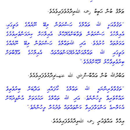
ޠަލްޤު ބުން ޙަބީބު رحمه اللهވިދާޅުވެފައިވެއެވެ.
“ތަޤުވާއަކީ ﷲ ތަޢާލާގެ ޙަޟްރަތުން ލިބޭ ނޫރެއްގެ މަތީގައި،
އެއިލާހުގެ ޙަޟްރަތުން ޘަވާބަށްއެދޭޙާލު، އެއިލާހަށް ކިޔަމަންތެރިވުމުގެ
ޢަމަލުތައް ކުރުމެވެ. އަދި ﷲތަޢާލާގެ ޙަޟްރަތުން ލިބޭ ނޫރެއްގެ
މަތީގައި ﷲ ތަޢާލާއަށްއުރެދޭކަންތައްތައް، އެއިލާހުގެ ޢުޤޫބާތަށް
ބިރުވެތިވާޙާލު ދޫކޮށްލުމެވެ.”
ޢަބްދުﷲ ބުން ޢައްބާސްرضي الله عنهماވިދާޅުވެފައިވެއެވެ.
“ތަޤުވާވެރިންނަކީ ﷲ ތަޢާލާގެ ކޯފައާއި ޢަޛާބަށް ބިރުވެތިވެ
ރައްކާތެރިވާ މީހުންނެވެ. އަދި ﷲ ތަޢާލާގެ ރަޙުމަތަށް އުންމީދުކޮށް
އެކަލާނގެ އަންގަވާފައިވާ ކަންތައްތައް ތެދުކުރާ މީހުންނެވެ.”
އިމާމް އައްޘައުރީ رحمه اللهވިދާޅުވެފައިވެއެވެ.