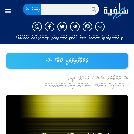
އިތުރަށް ހޯދާ
މި ވެބްސައިޓުގައިވާ ލިޔުންތައް ނަކަލު ކުރާނަމަ މި ވެބްސައިޓަށާއި ލިޔުންތެރިއާއަށް ހަވާލާދެއްވާ!
ތަޤުވާވެރިވުމަކީ ކޮބާ؟ -3-
20 އޮކްޓޯބަރު 2014
/
އަޚްލާޤް
,
ދީން
/
އައްޝައިޚް ޢަބްދުﷲ ސަޢުދާން ބިން ޢަބްދުލްވައްހާބް