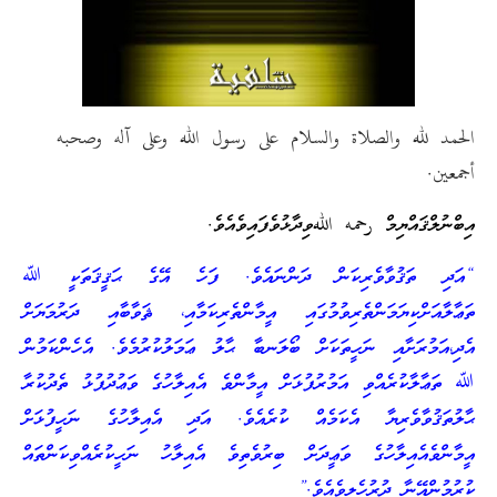
الحمد لله والصلاة والسلام على رسول الله وعلى آله وصحبه
أجمعين.
އިބްނުލްޤައްޔިމް رحمه اللهވިދާޅުވެފައިވެއެވެ.
“އަދި ތަޤުވާވެރިކަން ދަންނައެވެ. ފަހެ އޭގެ ޙަޤީޤަތަކީ ﷲ
ތަޢާލާއަށްކިޔަމަންތެރިވުމުގައި އީމާންތެރިކަމާއި، ޘަވާބާއި ދަރުމަޔަށް
އެދި،އަމުރަށާއި ނަހީތަކަށް ބޯލަނބާ ޙާލު ޢަމަލުކުރުމެވެ. އެހެންކަމުން
ﷲ ތަޢާލާކުރެއްވި އަމުރުފުޅަށް އީމާންވެ އެއިލާހުގެ ވަޢުދުފުޅު ތެދުކުރާ
ޙާލުތަޤުވާވެރިޔާ އެކަމެއް ކުރެއެވެ. އަދި އެއިލާހުގެ ނަހީފުޅަށް
އީމާންވެއެއިލާހުގެ ވަޢީދަށް ބިރުވެތިވެ އެއިލާހު ނަހީކުރެއްވިކަންތައް
ކުރުމުންއޭނާ ދުރުހެލިވެއެވެ.”