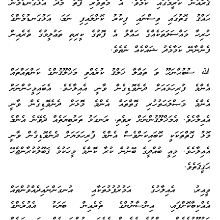
ޤުރްއާން ކަރީމުގައި ކަމެވެ. އެ މަތިވެރި ފޮތާ މެދު އަޅުގަނޑުމެން
ޙައްޤު ގޮތުގައި ވިސްނައި ފިކުރު ކޮށްލައިފި ނަމަ، އަޅުގަނޑުމެންގެ
ހުރިހާ މައްސަލަތަކެއްގެ ޙައްލު އެ ފޮތުގެ ކީރިތި ތަޢުލީމުގެ ތެރެއިން
ފެންނާނޭ ކަމާމެދު ޝައްކެއް ނެތެވެ.
ﷲ ސުބުޙާނަހޫ ވަ ތަޢާލާ ޚަލްޤު ކުރެއްވި މަޚްލޫޤުންގެ ކަންތައްތައް
އެންމެ ފުރިހަމައަށް ދެނެވޮޑިގެން ވާނީ އެއިލާހެވެ. އެބައިމީހުންނަށް
އެންމެ މަޞްލަޙަތުހުރި ގޮތްތައް އެންމެ މޮޅަށް ދެނެވޮޑިގެން ވާނީ
އެއިލާހެވެ. އެމަޚްލޫޤުންނަށް ރިވެތި، ރަނގަޅު ތަރުބިޔަތެއް ދެވޭނެ އެންމެ
މޮޅު ގޮތްތަކަކީ ކޮބައިކަންވެސް އެންމެ ފުރިހަމަޔަށް ދެނެވޮޑިގެން ވާނީ
އެއިލާހެވެ. މިއީ ބުއްދީގެ ބޭނުން ކުރާ ކޮންމެ މީހަކުމެ ޤަބޫލުކުރާންޖެހޭ
ޙަޤީޤަތެވެ.
ވީއިރު، އެއިލާހުގެ އަމުރުފުޅުތަކާއި އުނގަންނައިދެއްވުންތައް
އެއްކިބާކޮށްފައި، އިންސާނުންގެ ތެރެއިން ބަޔަކު އެއުރެންގެ