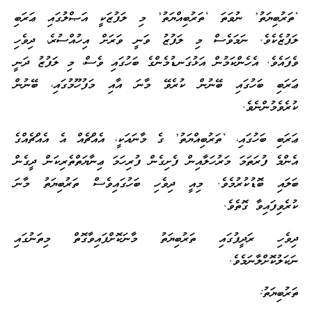
‘ތަރުބިޔަތު’ ނުވަތަ ‘ތަރުބިއްޔަތު’ މި ލަފުޒަކީ އަޞްލުގައި ޢަރަބި
ލަފުޒެކެވެ. ނަމަވެސް މި ލަފުޒު ވަނީ ވަރަށް އިހުއްސުރެ، ދިވެހި
ވެފައެވެ. އެހެންކަމުން އަޅުގަނޑުމެންގެ ބަހުގައި ވެސް، މި ލަފުޒު ދަނީ
ޢަރަބި ބަހުގައި ބޭނުން ކުރެވޭ މާނަ އާއި މަފުހޫމުގައި، ބޭނުން
ކުރެވެމުންނެވެ.
ޢަރަބި ބަހުގައި، ‘ތަރުބިއްޔަތު’ ގެ މާނައަކީ، އެއްޗެއް އެ އެއްޗެއްގެ
އެންމެ ފުރަތަމަ މަރުހަލާއިން ފެށިގެން ފުރިހަމަ ޢިނާޔަތްތެރިކަން ދީގެން
ބަލައި ބޮޑުކުރުމެވެ. މިއީ ދިވެހި ބަހުގައިވެސް ތަރުބިޔަތު މާނަ
ކުރެވިފައިވާ ގޮތެވެ.
ދިވެހި ރަދީފުގައި ތަރުބިޔަތު މާނަކޮށްފައިވާގޮތް މިތަނުގައި
ނަކަލުކޮށްލާނަމެވެ.
ތަރުބިޔަތު: