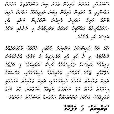
އަބޫބަކުރާއި ޢުމަރުން ފެށިގެން ޢުމަރު ބިން ޢަބްދުލްޢަޒީޒާ ހަމަޔަށް،
އައްޝާފިޢީ އާ ހަމައިން ފެށިގެން އިބުނު ތައިމިއްޔާއާ ހަމަޔަށް، ޚާލިދު
ބުނުލް ވަލީދާ ހަމައިން ފެށިގެން ނޫރުއްދީން ޒަންގީ އާއި
ޞަލާޙުއްދީނުލް އައްޔޫބީއާ ހަމަޔަށް، ބަލައިލުމުން މި ދެންނެވި ބަހުގެ
އަލިގަދަ ހެކި ފެނެއެވެ.
ހެޔޮ ލަފާ ދަރިންތަކެއް ތަރުބިޔަތު ކުރުމަކީ ހެޔޮލަފާ މުޖުތަމަޢެއްގެ
ދޮރޯށްޓެވެ. މި ދެ ކަމީ ގުޅި ލާމެހިފައިވާ ދެ ކަމެވެ. އެހެންކަމުން،
މިލިޔުމުގެ މައިގަނޑު ފަށައިގަތުމުގެ ކުރިން، ‘ތަރުބިޔަތު’ މި ލަފުޒުގެ
މަފްހޫމާއި، ޖުމްލަ ގޮތެއްގައި ތަރުބިޔަތުގެ މުހިއްމުކަމާއި، ޚާއްޞަކޮށް
ދަރިން ތަރުބިޔަތު ކުރުމުގެ މުހިއްމުކަމާއި، ދަރިން ތަރުބިޔަތު ކުރުމުގައި
އިހުމާލުވެ ފަރުވާ ކުޑަ ކުރެވުމުގެ ނަތީޖާއާ ބެހޭގޮތުން، މާތް ﷲގެ
ތައުފީޤާއެކު، އެއްޗެއް ދަންނަވާލެވޭތޯ އަޅުގަނޑު މަސައްކަތް ކުރާނަމެވެ.
‘ތަރުބިޔަތު’ ގެ މަފްހޫމު