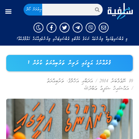
އިތުރަށް ހޯދާ
މި ވެބްސައިޓުގައިވާ ލިޔުންތައް ނަކަލު ކުރާނަމަ މި ވެބްސައިޓަށާއި ލިޔުންތެރިއާއަށް ހަވާލާދެއްވާ!
ޤުރުއާނުގެ އަލީގައި ދަރިން ތަރުބިއްޔަތު ކުރުން 1
10 ނޮވެމްބަރު 2014
/
އަދަބާއި އަޚްލާޤު
,
ތަރުބިއްޔަތު
/
އައްޝައިޚު ޝަފީޢު ޢަބްދުﷲ