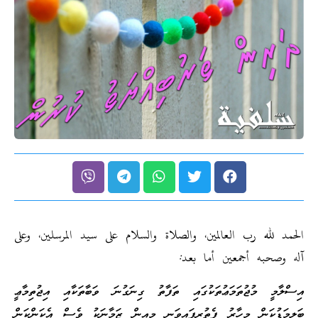
الحمد لله رب العالمين، والصلاة والسلام على سيد المرسلين، وعلى
آله وصحبه أجمعين أما بعد:
އިސްލާމީ މުޖުތަމަޢުތަކުގައި ތަފާތު ގިނަގުނަ ވަބާތަކާއި އިޖުތިމާޢީ
ބަލިމަޑުކަން މިހާރު ފެތުރިފައިވަނީ މިއިން ޒަމާނަކު ވެސް އެކަންކަން