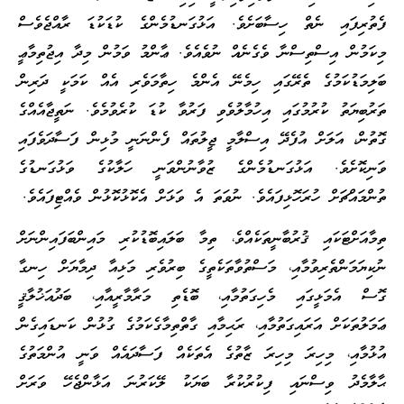
ފެތުރިފައި ނެތް ހިސާބަށެވެ. އަޅުގަނޑުމެންގެ ކުޑަކުޑަ ރާއްޖެވެސް
މިކަމުން އިސްތިސްނާ ވެގެނެއް ނުވެއެވެ. ޢާންމު ވަމުން މިދާ އިޖުތިމާޢީ
ބަލިމަޑުކަމުގެ ތެރޭގައި ހިމެނޭ އެންމެ ހިތާމަވެރި އެއް ކަމަކީ ދަރިން
ތަރުބިޔަތު ކުރުމުގައި އިހުމާލުވެވި ފަރުވާ ކުޑަ ކުރެވުމެވެ. ނަތީޖާއެއްގެ
ގޮތުން، އަލަށް އުފެދޭ އިސްލާމީ ޖީލުތައް ފެންނަނީ މުޅިން ފަސާދަވެފައި
ވަނިކޮށެވެ. އަޅުގަނޑުމެންގެ ޒުވާނުންވަނީ ހަލާކުގެ ވަޅުގަނޑުގެ
ތުންމައްޗަށް ހުރަހޮޅިފައެވެ. ނުވަތަ އެ ވަޅަށް އެކޮޅުކޮޅުން ވެއްޓިފައެވެ.
ތިމާއަށްޓަކައި ޤުރުބާނީތަކެއްވެ، ތިމާ ބަލައިބޮޑުކުރި މައިންބަފައިންނަށް
ނުކިޔަމަންތެރިވުމާއި، މަސްތުވާތަކެތީގެ ބިރުވެރި މަޅިއާ ދިމާޔަށް ހިނގާ
ގޮސް އެމަޅީގައި މެހިގަތުމާއި، ބޮޑެތި މަރާމާރީއާއި، ބަދުއަޚުލާޤީ
ޢަމަލުތަކަށް އަރައިގަތުމާއި، ރަޙިމާއި ގާތްތިމާގެކަމުގެ ގުޅުން ކަނޑައިގެން
އުޅުމާއި، މިހިރަ މިހިރަ ޒާތުގެ އެތަކެއް ފަސާދައެއް ވަނީ އުންމަތުގެ
ޙާލާމެދު ވިސްނައި ފިކުރުކުރާ ބަޔަކު ލޭކަރުނަ އަޅާންޖެހޭ ވަރަށް