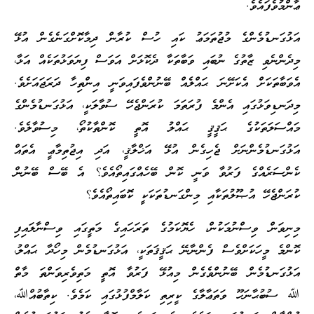
ޢާންމުވެފައެވެ.
އަޅުގަނޑުމެންގެ މުޖުތަމަޢު ކައި ހުސް ކުރާން ދިމާކޮށްގަނެގެން އުޅޭ
މިދެންނެވި ޒާތުގެ ނުބައި ވަބާތަކާ ދެކޮޅަށް އަވަސް ފިޔަވަޅުތަކެއް އަޅާ،
އެވަބާތަކަށް އެކަށޭނަ ޙައްލެއް ބޭނުންވެފައިވަނީ އިންތިހާ ދަރަޖައަށެވެ.
މިދަނޑިވަޅުގައި އެންމެ ފުރަތަމަ ކުރަންޖެހޭ ސުވާލަކީ، އަޅުގަނޑުމެންގެ
މައްސަލަތަކުގެ ޙަޤީޤީ ޙައްލު އޮތީ ކޮންތާކުތޯ، މިސުވާލެވެ.
އަޅުގަނޑުމެންނަށް ޖެހިގެން އުޅޭ އަޚްލާޤީ، އަދި އިޖުތިމާޢީ އެތައް
ކެންސަރެއްގެ ފަރުވާ ވަނީ ކޮން ބޭހެއްގައިތޯއެވެ؟ އެ ބޭސް ބޭނުން
ކުރަންޖެހޭ އުޞޫލުތަކާއި މިންގަނޑުތަކަކީ ކޮބައިތޯއެވެ؟
މިނިވަން ވިސްނުމަކުން، ހެޔޮކަމުގެ ތަރަހައިގެ މަތީގައި ވިސްނާލައިފި
ކޮންމެ މީހަކަށްވެސް ފެންނާނޭ ޙަޤީޤަތަކީ، އަޅުގަނޑުމެން މިހޯދާ ޙައްލު،
އަޅުގަނޑުމެން ބޭނުންވެގެން މިއުޅޭ ފަރުވާ އޮތީ މަތިވެރިވަންތަ މާތް
ﷲ ސުބުޙާނަހޫ ވަތަޢާލާގެ ކީރިތި ކަލާމްފުޅުގައި ކަމެވެ. ކިތާބުއްﷲ،