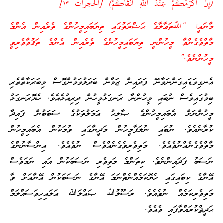
(إِنَّ أَكْرَمَكُمْ عِنْدَ اللَّهِ أَتْقَاكُمْ) [الحجرات ۱٣]
މާނައީ: “ﷲތަޢާލާގެ ޙަޟްރަތުގައި ތިޔަބައިމީހުންގެ ތެރެއިން އެންމެ
މާތްވެގެންވާ މީހުންނީ ތިޔަބައިމީހުންގެ ތެރެއިން އެންމެ ތަޤުވާވެރިވީ
މީހުންނެވެ.”
އެނގިވަޑައިގަންނަވާނޭ ފަދައިން ޒަމާން ބަދަލުވަމުންގޮސް މިބަރަކާތްތެރި
ބިމުގައިވެސް ނުބައި މީހުންނާ ރަނގަޅުމީހުން ދިރިއުޅެއެވެ. ހެޔޮރަނގަޅު
މީހުންނަށް އެބައިމީހުންގެ ޞާލިޙު ޢަމަލުތަކުގެ ސަބަބުން ފައިދާ
ކުރާނެއެވެ. ނުބައި ނުލަފާމީހުން މަދީނާގައި ވުމަކުން އެބައިމީހުން
މާތްވެގެނެއްނުވެއެވެ. މަތިވެރިވެގެނެއްވެސް ނުވެއެވެ. އިންސާނުންގެ
ނަސަބު ފަދައިންނެވެ. ކިތަންމެ މަތިވެރި ނަސަބަކުން އައި ނަމަވެސް
އޭނާގެ ކިބައިގައި ހެޔޮކަމެއްނެތްނަމަ އޭނާގެ ނަސަބަކުން އޭނާއަށް ވާ
މަތިވެރިކަމެއް ނުވެއެވެ. ރަސޫލުﷲ ޞައްލަﷲ ޢަލައިހިވަސައްލަމް
ޙަދީޘްކުރައްވާފައި ވެއެވެ.