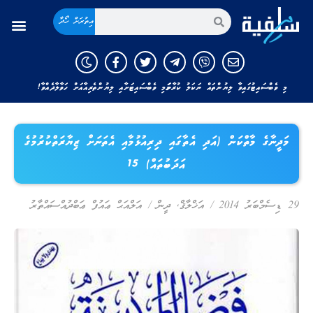
އިތުރަށް ހޯދާ
މި ވެބްސައިޓުގައިވާ ލިޔުންތައް ނަކަލު ކުރާނަމަ މި ވެބްސައިޓަށާއި ލިޔުންތެރިއާއަށް ހަވާލާދެއްވާ!
މަދީނާގެ މާތްކަން (އަދި އެތާގައި ދިރިއުޅުމާއި އެތަނަށް ޒިޔާރަތްކުރުމުގެ
އަދަބުތައް) 15
29 ޑިސެމްބަރު 2014
/
އަޚްލާޤް
,
ދީން
/
އަލްއަޙް ޢައުފް ޢަބްދުއްސައްތާރު