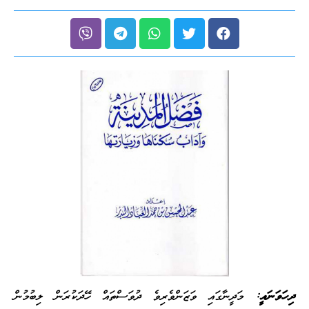
ދިހަވަނައީ:
މަދީނާގައި ވަޒަންވެރިވެ ދުވަސްތައް ހޭދަކުރަން ލިބުމުން