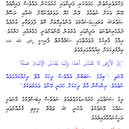
ފަޚުރުވެރިނުވުން: ހަމައެކަނި މަދީނާގައި ހުރުމަކުން އެއްވެސް ފައިދާއެއް
އޭނާ އަކަށް ނުވެއެވެ. އޭނާ ހެޔޮ ޢަމަލެއްނުކޮށް ﷲއާއި ރަސޫލާ
ޞައްލަﷲ ޢަލައިހިވަސައްލަމަ އެންގެވިގޮތަށް ނޫޅެ ފާފަތަކާއި އުރެދުމާ
ދުރުހެލިނުވާނަމަ މަދީނާގައި އުޅުމުން އޭނާއަށްވަނީ ގެއްލުމާއި ހަލާކެވެ.
އިމާމު މާލިކުގެ މުވައްޠާގައި ސަލްމާނުލް ފާރިސީ رضى الله عنه
ވިދާޅުވިކަމަށް ލިޔުއްވާފައިވެއެވެ.
“إِنَّ الْأَرْضَ لَا تُقَدِّسُ أَحَدًا وَإِنَّمَا يُقَدِّسُ الْإِنْسَانَ عَمَلُهُ”
މާނައީ :”ބިމުގެ ސަބަބުން އެއްވެސް މީހަކު މާތް މީހެއްކަމުގައެއް
ނުވެއެވެ. އިންސާނާ މާތް މީހަކަށް ހަދަނީ އޭނާގެ ޢަމަލުތަކެވެ.”
މީގެ ސަނަދުގައި މެދުކެނޑުމެއްވެއެވެ. ނަމަވެސް މިބަސްފުޅުގެ މާނައަކީ
ޞައްޙަ މާނައެކެވެ. އެހެނީ ﷲ ތަޢާލާ ކީރިތި ޤުރުއާނުގައި
ވަޙީކުރައްވާފައިވެއެވެ.