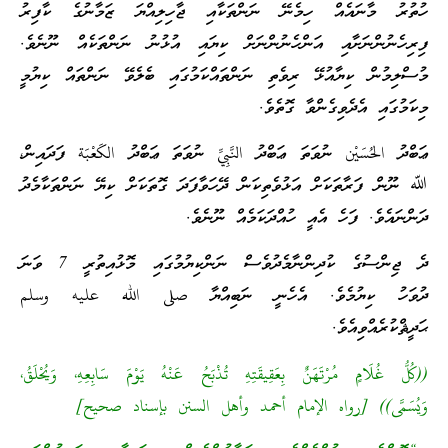
ހުތުރު މާނައެއް ހިމެނޭ ނަންތަކާއި ޖާހިލިއްޔަ ޒަމާނުގެ ކާފިރު
ފިރިހެނުންނަށާއި އަންހެނުންނަށް ކިޔައި އުޅުނު ނަންތަކެއް ނޫނެވެ.
މުސްލިމުން ކިޔާއުޅޭ ރިވެތި ނަންތައްކަމުގައި ބެލެވޭ ނަންތައް ކިޔުމީ
މިކަމުގައި އެދެވިގެންވާ ގޮތެވެ.
ޢަބްދު الحُسَيْن ނުވަތަ ޢަބްދު النَّبِيِّ ނުވަތަ ޢަބްދު الكَعْبَة ފަދައިން،
ﷲ ނޫން ފަރާތަކަށް އަޅުވެތިކަން ދޭހަވާފަދަ ގޮތަކަށް ކިޔޭ ނަންތަކާމެދު
ދަންނައެވެ. ފަހެ އެއީ ހުއްދަކަމެއް ނޫނެވެ.
ދެ ޖިންސުގެ ކުދިންނާމެދުވެސް ނަންކިޔުމުގައި މޮޅުއިތުރީ 7 ވަނަ
ދުވަހު ކިޔުމެވެ. އެހެނީ ނަބިއްޔާ صلى الله عليه وسلم
ޙަދީޘްކުރެއްވިއެވެ.
((كُلُّ غُلَامٍ مُرْتَهَنٌ بِعَقِيقَتِهِ تُذْبَحُ عَنْهُ يَوْمَ سَابِعِهِ، وَيُحْلَقُ،
وَيُسَمَّى)) [رواه الإمام أحمد وأهل السنن بإسناد صحيح]