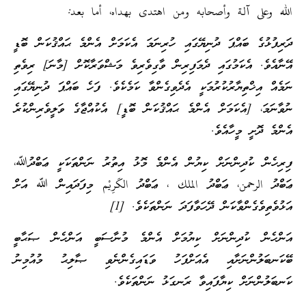
الله وعلى آلة وأصحابه ومن اهتدى بهداه، أما بعد:
ދަރިފުޅުގެ ބައްޕަ ދުނިޔޭގައި ހުރިނަމަ އެކަމަށް އެންމެ ޙައްޤުކަން ބޮޑީ
އޭނާއެވެ. އެކަމުގައި ދެމަފިރިން ވާގިވެރިވެ މަޝްވަރާކޮށް [މާނަ] ރިވެތި
ނަމެއް އިޚްތިޔާރުކުރުމަކީ އެދެވިގެންވާ ކަމެކެވެ. ފަހެ ބައްޕަ ދުނިޔޭގައި
ނުވާނަމަ، [އެކަމަށް އެންމެ ޙައްޤުކަން ބޮޑީ] އެކުއްޖާގެ ވަލީވެރިންކުރެ
އެންމެ ދޮށީ މީހާއެވެ.
ފިރިހެން ކުދިންނަށް ކިޔުން އެންމެ މޮޅު އިތުރު ނަންތަކަކީ ޢަބްދުﷲ،
ޢަބްދު الرحمن، ޢަބްދު الملك ، ޢަބްދު الكَرِيْم މިފަދައިން ﷲ އަށް
އަޅުވެތިވެގެންވާކަން ދޭހަވާފަދަ ނަންތަކެވެ. [1]
އަންހެން ކުދިންނަށް ކިޔުމަށް އެންމެ މުނާސަބީ އަންހެން ޞަޙާބީ
ބޭކަނބަލުންނަށާއި އެއަށްފަހު ވަޑައިގެންނެވި ޞާލިޙު މުއުމިނު
ކަނބަލުންނަށް ކިޔާފައިވާ ރަނގަޅު ނަންތަކެވެ.