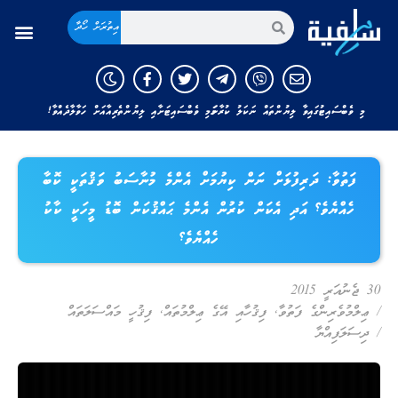
އިތުރަށް ހޯދާ
މި ވެބްސައިޓުގައިވާ ލިޔުންތައް ނަކަލު ކުރާނަމަ މި ވެބްސައިޓަށާއި ލިޔުންތެރިއާއަށް ހަވާލާދެއްވާ!
ފަތުވާ: ދަރިފުޅަށް ނަން ކިޔުމަށް އެންމެ މުނާސަބު ވަޤުތަކީ ކޮބާ
ހެއްޔެވެ؟ އަދި އެކަން ކުރުން އެންމެ ޙައްޤުކަން ބޮޑު މީހަކީ ކާކު
ހެއްޔެވެ؟
30 ޖެނުއަރީ 2015
/
ޢިލްމުވެރިންގެ ފަތުވާ
,
ފިޤުހާއި އޭގެ ޢިލްމުތައް
,
ފިޤުހީ މައްސަލަތައް
/
ދިސަލަފިއްޔާ