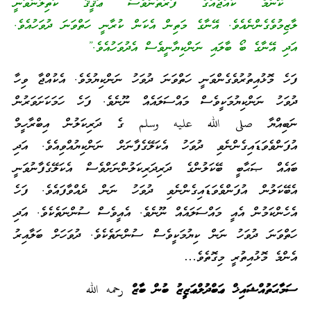
“ކޮންމެ ކުއްޖެއްގެ ފަރާތުންވެސް ޢަޤީޤާ ކަތިލުންވަނީ
ލާޒިމުވެގެންނެއެވެ. އޭނާގެ މަތިން އެކަން ކުރާނީ ހަތްވަނަ ދުވަހުއެވެ.
އަދި އޭނާގެ ބޯ ބާލައި ނަންކިޔާނީވެސް އެދުވަހުއެވެ.”
ފަހެ މޮޅުއިތުރުވެގެންވަނީ ހަތްވަނަ ދުވަހު ނަންކިޔުމެވެ. އެކުއްޖާ ވިހާ
ދުވަހު ނަންކިޔުމަކީވެސް މައްސަލައެއް ނޫނެވެ. ފަހެ ހަމަކަށަވަރުން
ނަބިއްޔާ صلى الله عليه وسلم ގެ ދަރިކަލުން އިބްރާހީމް
އުފަންވެވަޑައިގެންނެވި ދުވަހު އެކަލޭގެފާނަށް ނަންކިޔުއްވިއެވެ. އަދި
ބައެއް ޞަޙާބީ ބޭކަލުންގެ ދަރިދަރިކަލުންނަށްވެސް އެކަލޭގެފާނުވަނީ
އެބޭކަލުން އުފަންވެވަޑައިގެންނެވި ދުވަހު ނަން ދެއްވާފައެވެ. ފަހެ
އެހެންކަމުން އެއީ މައްސަލައެއް ނޫނެވެ. އެއީވެސް ސުންނަތެކެވެ. އަދި
ހަތްވަނަ ދުވަހު ނަން ކިޔުމަކީވެސް ސުންނަތެކެވެ. ދުވަހަށް ބަލާއިރު
އެންމެ މޮޅުއިތުރީ މިގޮތެވެ…
ސަމާޙަތުއްޝައިޚް ޢަބްދުލްޢަޒީޒު ބުން ބާޒް
رحمه
الله