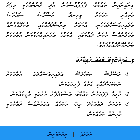
ގިނަގިނައިން ތައުބާވެ، ފާފަފުއްސެވުން އެދި ދެންނެވުމަކީ މިފަދަ
މަތިވެރި ކަމަކަށް ވީހިނދު، ރަސޫލުﷲ ޞައްލަﷲ
ޢަލައިހިވަސައްލަމަވަނީ އެކަމަށް އިރުޝާދުދެއްވައި އެކަލޭގެފާނުގެ
ޢަމަލުންވެސް އެކަން ދައްކަވައި، އެކަމުގެ އަހަނަމިއްޔަތުކަން އުއްމަތަށް
ބަޔާންކޮށްދެއްވާފައެވެ.
މި ޙަދީޘުންލިބޭ ބައެއް ފައިދާތައް
ރަސޫލުﷲ ޞައްލަﷲ ޢަލައިހިވަސައްލަމަ އުއްމަތަށް
ނަޞޭޙަތްދެއްވި ގޮތުގެ ފުރިހަމަކަން.
ހުރިހާ ފާފައަކުން ތައުބާވެ، އަސްތަޣުފާރު ކުރުމަކީ ވާޖިބެއްކަން
ކަމަކަށް ދަޢުވަތުދޭ މީހާ، އެކަމެއް ޢަމަލުންވެސް ދެއްކުމަކީ
މުހިންމު ކަމެއްކަން.
ތަޢާރަފް
ލިޔުންތެރިން