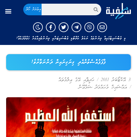
އިތުރަށް ހޯދާ
މި ވެބްސައިޓުގައިވާ ލިޔުންތައް ނަކަލު ކުރާނަމަ މި ވެބްސައިޓަށާއި ލިޔުންތެރިއާއަށް ހަވާލާދެއްވާ!
ފާފަފުއްސެވުންއެދި ގިނަގިނައިން ދަންނަވާށެވެ!
3 އޮކްޓޯބަރު 2011
/
ޙަދީޘާއި އޭގެ ޢިލްމުތައް
/
އައްޝައިޚް މުޙައްމަދު ޝަމްޢޫން