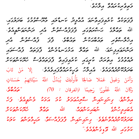
މަތިވެރިކުރައްވާ އިލާހެވެ.
ފާފަތަކެއް ކުރެވިފައިވާނަމަ އުއްމީދު ކަނޑާލައި މާޔޫސްވުމުގެ ބަދަލުގައި،
ﷲ ތަޢާލާގެ ޙަޟްރަތުގައި ފާފަފުއްސެވުން އެދި ދަންނަވަންވީއެވެ.
އިޚްލާޞްތެރި ތައުބާއަކުން ތައުބާވެ، ފާފަ ފުއްސެވުން އެދި
ދަންނަވައިފިނަމަ، ﷲ ތަޢާލާ އަޅުގަނޑުމެންގެ ފާފަތައް ފުއްސަވައި
ދެއްވުމުގެ އިތުރަށް، ކުރީގައި ކުރެވިފައިވާ ފާފަތައްވެސް ހެޔޮކަންތަކަށް
ބަދަލުކޮށްދެއްވައެވެ. އެއިލާހު ވަޙީކުރައްވާފައިވެއެވެ.
إِلا مَنْ تَابَ
وَآمَنَ وَعَمِلَ عَمَلا صَالِحًا فَأُولَئِكَ يُبَدِّلُ اللَّهُ سَيِّئَاتِهِمْ حَسَنَاتٍ
وَكَانَ اللَّهُ غَفُورًا رَحِيمًا (الفرقان : 70) “ތައުބާވެ،
އިމާންވެ، ގިނަގިނައިން ޞާލިޙުޢަމަލު ކުޅަ އަޅަކު މެނުވީއެވެ. ފަހެ
އެބައިމީހުންގެ ނުބައިކަންތައް، ﷲ ތަޢާލާ ހެޔޮކަންތަކަށް
ބަދަލުކޮށްދެއްވާނެތެވެ. ގިނަގިނައިން ފާފަފުއްސަވާ، ރަޙީމްވަންތަ ކަލަކު
ކަމުގައި ﷲ ވޮޑިގެންވެއެވެ.”