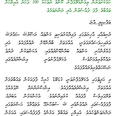
ހަމަކަށަވަރުން ތިމަންކަލޭގެފާނު، ކޮންމެ ދުވަހަކު 100 ފަހަރު އެއިލާހަށް
ތައުބާވެ ފާފަ ފުއްސެވުން އެދި ދަންނަވަމެވެ.
ތަފްޞީލީ މާނަ
ދުނިޔެއާއި އާޚިރަތުގައި ފައިދާކުރުވަނިވި ކަންތައް، ރަސޫލުﷲ ޞައްލަﷲ
ޢަލައިހިވަސައްލަމަވަނީ، އުއްމަތަށް ބާޔާންކޮށް ދެއްވާފައެވެ. އަދި
ގެއްލުންހުރި ކަންތައް ބަޔާންކޮށްދެއްވައި، އެކަންތަކުން ދުރުވެ
ރައްކާތެރިވުމަށްވެސް އެކަލޭގެފާނުވަނީ އިރުޝާދުދެއްވައި
ނަޞޭޙަތްތެރިވެލައްވާފައެވެ.
މި ޙަދީޘުގައި އެކަލޭގެފާނުވަނީ، ކުޑަބޮޑު ހުރިހާ ފާފައަކުން ތައުބާވުމަށް
އުއްމަތަށް އިރުޝާދުދެއްވާފައެވެ. އިންސާނުންނަށް ނޭގުމެއްގެ
ތެރޭގައިވެސް ފާފައެއް ކުރެވިދާނެއެވެ. އެހެންކަމުން އަބަދުމެ،
ފާފަފުއްސަވައި ދެއްވުންއެދި ﷲ ސުބުޙާނަހޫ ވަތަޢާލާގެ ޙަޟްރަތުގައި
ދަންނަވަންޖެހެއެވެ. އެއިލާހީ ތައުބާވާ އަޅުންގެ ފާފަފުއްސަވައި، އެއަޅުން