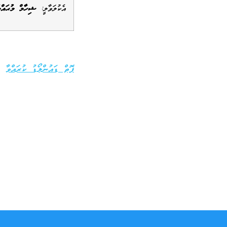
އެކުލަވާލީ:
ޝިހާމް މުޙައްމ
ފޮތް ޑައުންލޯޑު ކުރައްވާ