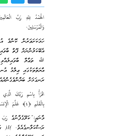
الْحَمْدُ لِلّهِ رَبِّ الْعَالَمِين
وَالْمُرْسَلِينَ.
ހަމަކަށަވަރުން ކޮންމެ އު
އެބޭކަލުންނަށް ފޮތް ބާވައި
ﷲ ތަޢާލާ ބާވައިލެއްވި އ
އާޔަތްތަކުގައި ޢިލްމު އުނ
ރަނގަޅަށް ބަޔާންވެގެންދެއ
اقْرَأْ بِاسْمِ رَبِّكَ الَّذِ
بِالْقَلَمِ
﴿٤﴾
عَلَّمَ الْإِن
މާނައީ:”ކަލޭގެފާނުގެ رَبّ