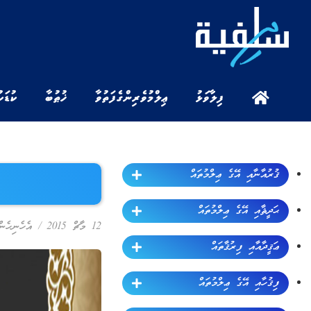
ފިލާވަޅު
ޢިލްމުވެރިންގެ ފަތުވާ
ޚުޠުބާ
ކުޑަކ
ޤުރުއާނާއި އޭގެ ޢިލްމުތައް
ޙަދީޘާއި އޭގެ ޢިލްމުތައް
12 މާޗް 2015
/
އެހެނިހެން
ޢަޤީދާއާއި ފިރުޤާތައް
ފިޤުހާއި އޭގެ ޢިލްމުތައް