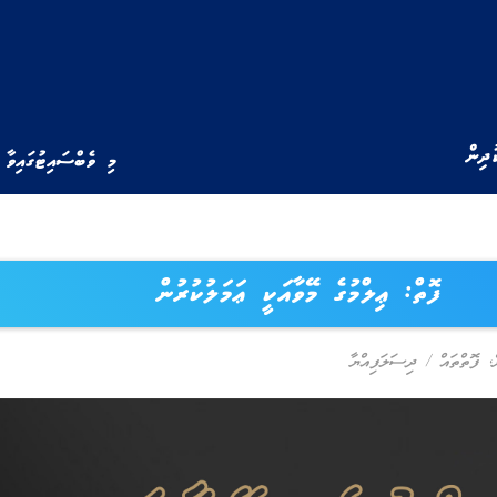
ުދިން
މި ވެބްސައިޓުގައިވާ 
ފޮތް: ޢިލްމުގެ މޭވާއަކީ ޢަމަލުކުރުން
,
ފޮތްތައް
/
ދިސަލަފިއްޔާ