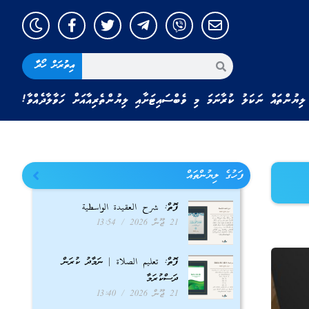
އިތުރަށް ހޯދާ
ލިޔުންތައް ނަކަލު ކުރާނަމަ މި ވެބްސައިޓަށާއި ލިޔުންތެރިއާއަށް ހަވާލާދެއްވާ!
ފަހުގެ ލިޔުންތައް
ފޮތް: شرح العقيدة الواسطية
21 ޖޫން 2026
13:54
ފޮތް: تعليم الصلاة | ނަމާދު ކުރަން
ދަސްކުރަމާ
21 ޖޫން 2026
13:40