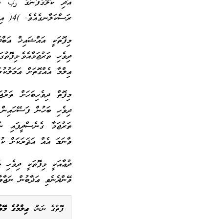
ރަސްކަލާނގެއެވެ. )4( އިންސާނާއަށް އޭނާ ނުދަންނަ ކަންތައް، އެއިލާހު އުނގަންނައިދެއްވިއެވެ. )5(“
މިފޮތަކީ އައްޝައިޚް ޢަބްދު
ދިވެހި ތަރުޖަމާއެވެ.މިފޮތ
ޢިލްމާ އެއްގޮތަށް ޢަމަލުކުރ
މިފޮތް ދިވެހިބަހަށް ތަރުޖ
ދިވެހި ބަހުން ފަސޭހައިން 
ތަރުޖަމާ ގެނެސްދީފައި ނު
ވާނަމަ އެއް ޢަޘަރަކަށް ކުރު
ދުޢާއަކީ މިފޮތަކީ ދިވެހި މ
ވޭންދެނެވި ޢަޛާބުން ނަޖާވާ
ފޮތުގެ ނަން:
ޢިލްމުގެ މޭވ