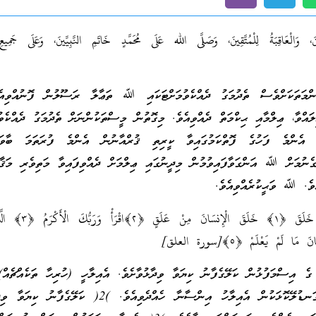
َ، وَالْعَاقِبَةُ لِلْمُتَّقِينَ، وَصَلَّى الله عَلَى مُحَمَّدٍ خَاتَمِ النَّبِيِّينَ، وَعَلَى جَمِيعِ ال
ންމަތަކަށްވެސް ތެދުމަގު ދެއްކެވުމަށްޓަކައި ﷲ ތަޢާލާ ރަސޫލުން ފޮނުއްވިއެ
ލައްވާ، ޢިލްމާއި ޙިކްމަތް ދެއްވިއެވެ. މިގޮތުން މީސްތަކުންނަށް ތެދުމަގު ދެއްކެވުމ
ެންމެ ފަހުގެ ފޮތްކަމުގައިވާ ކީރިތި ޤުރްއާނުން އެންމެ ފުރަތަމަ ބާވައި
ގެނުމަށް ﷲ އަންގަވާފައިވުމުން މިދީނުގައި ޢިލްމަށް ދެއްވިފައިވާ މަތިވެރި މަޤާ
ެވެ. ﷲ ވަޙީކުރެއްވިއެވެ.
ي خَلَقَ
﴿١﴾
خَلَقَ الْإِنسَانَ مِنْ عَلَقٍ
﴿٢﴾
اقْرَأْ وَرَبُّكَ الْأَكْرَمُ
﴿٣﴾
ال
سَانَ مَا لَمْ يَعْلَمْ
﴿٥﴾
[سورة العلق]
 ގެ އިސްމަފުޅުން ކަލޭގެފާނު ކިޔަވާ ވިދާޅުވާށެވެ. އެއިލާހީ (ހުރިހާ ތަކެއްޗެއް)
ރަސްކަލާނގެއެވެ. )1( ގަނޑުލޭކޮޅަކުން އެއިލާހު އިންސާނާ ހެއްދެވިއެވެ. )2( ކަ