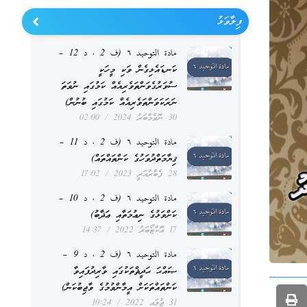
ފިލާވަޅު
مادة التوحيد ٦ (ف 2 ، د 12 –
ކަނޑައެޅިގެން ވަކި މީހަކީ
ސުވަރުގެވަންތަވެރިއެއް ކަމުގައި ނުވަތަ
ނަރަކަވަންތަވެރިއެއް ކަމުގައި ބުނުން)
30 ނޮވެމްބަރު 2024
02:00
مادة التوحيد ٦ (ف 2 ، د 11 –
ޤިޔާމަތްދުވަހުގެ ކަންތައްތައް)
28 ފެބްރުއަރީ 2023
17:02
مادة التوحيد ٦ (ف 2 ، د 10 –
ކަށްވަޅުގެ ނިޢުމަތާއި ޢަޛާބު)
17 އޮކްޓޯބަރު 2022
14:37
مادة التوحيد ٦ (ف 2 ، د 9 –
ޞައްޙަ ޙަދީޘްތަކުގައި ވާރިދުފައިވާ
ކަންތައްތަކަށް އީމާންވުމުގެ ވާޖިބުކަން)
31 ޖުލައި 2022
10:24