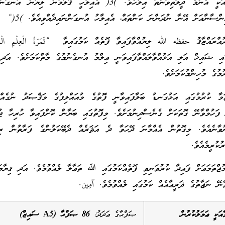
އަދި ކަލޭގެފާނުގެ رَبّ އަކީ އެންމެ ދީލަތިވަންތަ އިލާހެވެ. )3( އެއިލާހީ ޤަލަމުން ލިޔަ
އްރައްޒާޤު حفظه الله ލިޔުއްވާފައިވާ ފޮތެއް ކަމުގައިވާ “ثَمَرَةُ الْعِلْمِ الْ
ުގައި ޝައިޚް އަލި އަޅުއްވާލައްވާފައިވަނީ ޢިލްމު އުނގެނުމުގެ މާތްކަމަށެވެ. އަދ
ުމުގެ މުހިންމުކަމަށެވެ.
ަމާ ކުރުމުގައި އަޅުގަނޑު ބަލާފައިވާނީ ފޮތުގެ މުއައްލިފުގެ މަޤްޞަދު ނުގެއް
ފަހުމްވާނޭ ގޮތަކަށް ގެނެސްދިނުމަށެވެ. މިފޮތުގައި ބަޔާން ކޮށްފައިވާ ހުރިހާ ޖުމ
ވާނެއެވެ. މިގޮތުން އެއްމާނަ ދޭހަވާ ދެ އަޘަރެއް ދެބޭކަލުންގެ ފަރާތުން ރިވާ
ކުރީމެއެވެ.
ުޖްތަމަޢަށް ފައިދާ ކުރުވަނިވި ފޮތެއްކަމުގައި ﷲ ތަޢާލާ ލެއްވުމެވެ. އަދި ޤިޔާމަތ
ނޭ ނަޖާތުގެ ޛަރީޢާއެއް ކަމުގައި ލެއްވުމެވެ. آمِين.
ާއަކީ ޢަމަލުކުރުން
ޞަފްޙާގެ ޢަދަދު:
86 ޞަފްޙާ (A5 ސައިޒް)