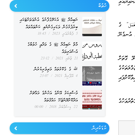
ން އުނގަންނައިދެއްވި
ޚުޠުބާ
ނަބިއްޔާ ﷺ އެކަލޭގެފާނުގެ އުންމަތަށްޓަކައި
عَمَل” ގެ
ބިރުފުޅުގެން ވަޑައިގެންނެވި ކަންތައްތައް
ި އުނގެނޭ
5 ފެބްރުއަރީ 2023
18:45
މާތް ނަބިއްޔާ ﷺ ގެ ވަދާޢީ ޚުތުބާގެ
އުސްއަލިތައް
ލޭ ގޮތަށް
21 ޖުލައި 2021
23:12
ްލަތަކުގެ
ﷲ ގެ ގެކޮޅުތައް މަތިވެރިކުރުން
4 އޭޕްރިލް 2021
23:07
ކޮށްފައި
މުސްލިކަމު އޭނާގެ އަޚުންގެ މައްޗަށް
އަދާކޮށްދޭންޖެހޭ ޙައްޤުތައް
ްދުވަހުގެ
22 ޑިސެމްބަރު 2018
00:00
ކުޑަކުދިން