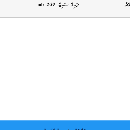
ަދު
ފައިލް ސައިޒް:
2.59 mb