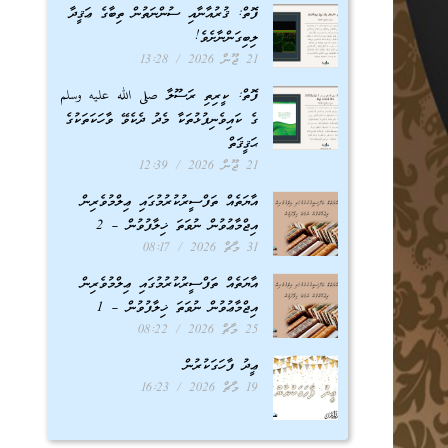
ފޮތް: ޤުރުއާނާއި ސުންނަތުން ތިބާގެ ޢަޤީދާ
ލިބިގަންނާށެވެ!
21 ޖޫން 2026
13:28
ފޮތް: ކީރިތި ރަސޫލާ صلى الله عليه وسلم
ގެ ކައިވެނިފުޅުތަކާ މެދު ދެކެވޭ ވާހަކަތަކުގެ
ޙަޤީޤަތް
21 ޖޫން 2026
12:39
އާޔަތެއް ތަފްސީރުކުރުމުގައި ޢިލްމުވެރިން
އިޖްމާޢުވުން ނުވަތަ ޚިލާފުވުން – 2
31 މާޗް 2026
08:17
އާޔަތެއް ތަފްސީރުކުރުމުގައި ޢިލްމުވެރިން
އިޖްމާޢުވުން ނުވަތަ ޚިލާފުވުން – 1
25 މާޗް 2026
08:22
ޢީދު ފާހަގަކުރުން
19 މާޗް 2026
16:23