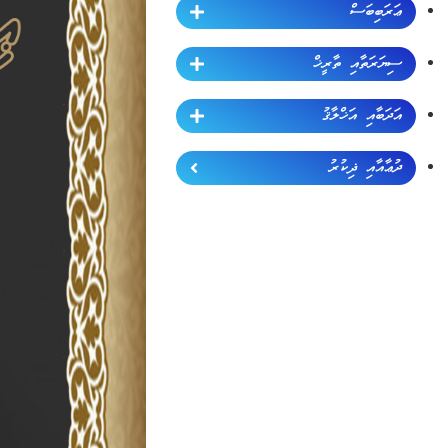
ޢަރަބިބަސް
ސިޔަރަތާއި ތާރީޚް
އަދަބާއި އަޚްލާޤު
ދުޢާއާއި ޛިކުރު