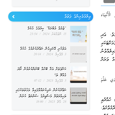
ْأَنْبِيَاءِ
ޢިލްމުވެރިންގެ ފަތުވާ
“ޖުމުޢާ މުބާރަކާ” ކިޔުމުގެ ޙުކުމް
ވެ. އަދި
15 ނޮވެމްބަރު 2024
23:54
ަށްޓަކައި
އަތުކުރި އޮޅައިގެން ނަމާދުކުރުމުގެ ޙުކުމް
ލެއްވުނު
3 އޭޕްރިލް 2024
20:14
މު ވަރަށް
ކަންފަތަށް އަޅާ ބޭހެއް ބޭނުންކުރުމުން ރޯދަ
ގެއްލޭ ތަ؟
َّذِي عَلَّمَ
5 އޭޕްރިލް 2023
07:12
ނަމާދުކުރުން ނަހީކުރައްވާފައިވާ ވަގުތުތަކުގައި
ތަޙިއްޔަތުލް މަސްޖިދުގެ ސުންނަތް ކުރުން
 ހެއްދެވި
28 މާޗް 2023
18:00
ލޭގެފާނު ކިޔަވާ ވިދާޅުވާށެވެ.