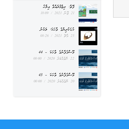
ފޮތް: ރިޒްޤުދެއްވާ އިލާހު
21 ޖޫން 2021
18:09
ކުޑަކުދިންގެ ވާހަކަ: ލަކުނު
25 މާޗް 2021
08:26
މޫސާގެފާނުގެ ވާހަކަ – 44
22 ނޮވެމްބަރު 2020
00:00
މޫސާގެފާނުގެ ވާހަކަ – 43
20 ނޮވެމްބަރު 2020
00:00