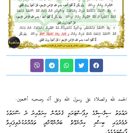
الحمد لله والصلاة على رسول الله وعلى آله وصحبه أجمعين.
ދަޢުވަތު ސިލްސިލާގެ މިޕޯސްޓަރަކީ ޤުރުއާން ކިޔަވާއިރު ދެ ސޫރަތުގެ
ދެމެދުގައި ބިސްމި ކިޔާނެގޮތް ބަޔާންކޮށްދީ ތައްޔާރުކުރެވިފައިވާ
ޕޯސްޓަރެކެވެ.