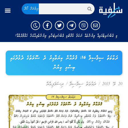
އިތުރަށް ހޯދާ
މި ވެބްސައިޓުގައިވާ ލިޔުންތައް ނަކަލު ކުރާނަމަ މި ވެބްސައިޓަށާއި ލިޔުންތެރިއާއަށް ހަވާލާދެއްވާ!
ދަޢުވަތު ސިލްސިލާ 16: ޤުރުއާން ކިޔަވާއިރު ދެ ސޫރަތުގެ ދެމެދުގައި
ބިސްމި ކިޔުން
20 މޭ 2015
/
ދައުވަތު ސިލްސިލާ
/
ދިސަލަފިއްޔާ