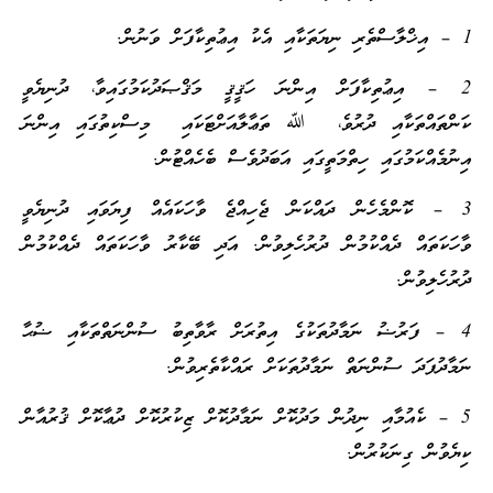
1 – އިޚްލާސްތެރި ނިޔަތަކާއި އެކު އިޢުތިކާފަށް ވަނުން.
2 – އިޢުތިކާފަށް އިންނަ ހަޤީޤީ މަޤްޞަދުކަމުގައިވާ، ދުނިޔެވީ
ކަންތައްތަކާއި ދުރުވެ، ﷲ ތަޢާލާއަށްޓަކައި މިސްކިތުގައި އިންނަ
އިނުމެއްކަމުގައި ހިތްމަތީގައި އަބަދުވެސް ބެހެއްޓުން.
3 – ކޮންމެހެން ދައްކަން ޖެހިއްޖެ ވާހަކައެއް ފިޔަވައި ދުނިޔެވީ
ވާހަކަތައް ދެއްކުމުން ދުރުހެލިވުން. އަދި ބޭކާރު ވާހަކަތައް ދެއްކުމުން
ދުރުހެލިވުން.
4 – ފަރުޟު ނަމާދުތަކުގެ އިތުރަށް ރާވާތިބު ސުންނަތްތަކާއި ޟުޙާ
ނަމާދުފަދަ ސުންނަތް ނަމާދުތަކަށް ރައްކާތެރިވުން.
5 – ކެއުމާއި ނިދުން މަދުކޮށް ނަމާދުކޮށް ޒިކުރުކޮށް ދުޢާކޮށް ޤުރުއާން
ކިޔެވުން ގިނަކުރުން.