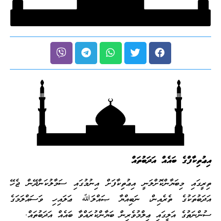
އިޢުތިކާފްގެ ބައެއް އަދަބުތައް
ތިރީގައި މިބަޔާންކޮށްލަނީ އިޢުތިކާފަށް އިނުމުގައި ސަމާލުކަންދޭން ޖެހޭ
އަދަބުތަކުގެ ތެރެއިން، ނަބިއްޔާ ޞައްލަﷲ ޢަލައިހި ވަސައްލަމަގެ
ސުންނަތުގެ އަލީގައި ޢިލްމުވެރިން ބަޔާންކުރައްވާ ބައެއް އަދަބުތައް.