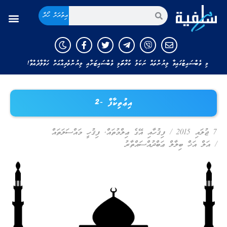
އިތުރަށް ހޯދާ
މި ވެބްސައިޓުގައިވާ ލިޔުންތައް ނަކަލު ކުރާނަމަ މި ވެބްސައިޓަށާއި ލިޔުންތެރިއާއަށް ހަވާލާދެއްވާ!
އިޢުތިކާފް -2
7 ޖުލައި 2015
/
ފިޤުހާއި އޭގެ ޢިލްމުތައް
,
ފިޤުހީ މައްސަލަތައް
/
އަލް އަޚް ބިލާލް ޢަބްދުއްސައްތާރު