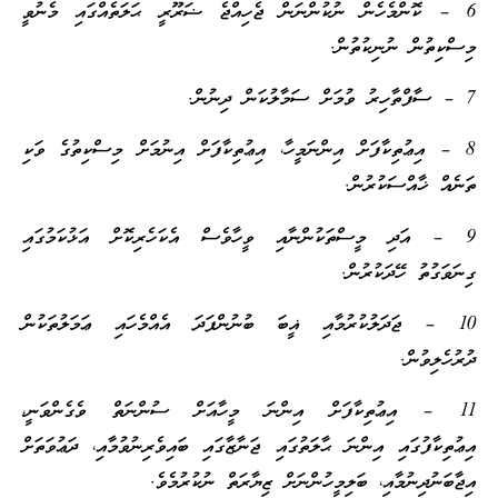
6 – ކޮންމެހެން ނުކުންނަން ޖެހިއްޖެ ޟަރޫރީ ޙަލަތެއްގައި މެނުވީ
މިސްކިތުން ނުނިކުތުން.
7 – ސާފްތާހިރު ވުމަށް ސަމާލުކަން ދިނުން.
8 – އިޢުތިކާފަށް އިންނަމީހާ، އިޢުތިކާފަށް އިނުމަށް މިސްކިތުގެ ވަކި
ތަނެއް ޚާއްސަކުރުން.
9 – އަދި މީސްތަކުންނާއި ވީހާވެސް އެކަހެރިކޮށް އަޅުކަމުގައި
ގިނަވަގުތު ހޭދަކުރުން.
10 – ޖަދަލުކުރުމާއި ޣީބަ ބުނުންފަދަ އެއްމެހައި ޢަމަލުތަކުން
ދުރުހެލިވުން.
11 – އިޢުތިކާފަށް އިންނަ މީހާއަށް ސުންނަތް ވެގެންވަނީ،
އިޢުތިކާފުގައި އިންނަ ޙާލަތުގައި ޖަނާޒާގައި ބައިވެރިނުވުމާއި، ދަޢުވަތަށް
އިޖާބަނުދިނުމާއި، ބަލިމީހުންނަށް ޒިޔާރަތް ނުކުރުމެވެ.