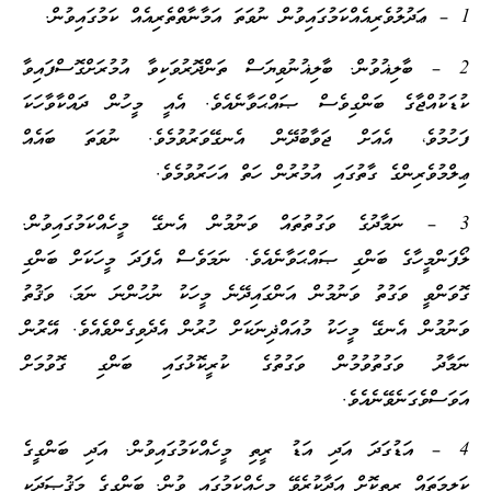
1 – ޢަދުލުވެރިއެއްކަމުގައިވުން ނުވަތަ އަމާނާތްތެރިއެއް ކަމުގައިވުން.
2 – ބާލިޣުވުން. ބާލިޣުނުވިޔަސް ތަންދޮރުވަކިވާ އުމުރަށްގޮސްފައިވާ
ކުޑަކުއްޖާގެ ބަންގިވެސް ޞައްޙަވާނެއެވެ. އެއީ މީހުން ދައްކާވާހަކަ
ފަހުމުވެ، އެއަށް ޖަވާބުދޭން އެނގޭވަރުވުމެވެ. ނުވަތަ ބައެއް
ޢިލްމުވެރިންގެ ގާތުގައި އުމުރުން ހަތް އަހަރުވުމެވެ.
3 – ނަމާދުގެ ވަގުތުތައް ވަނުމުން އެނގޭ މީހެއްކަމުގައިވުން.
ލޯފަންމީހާގެ ބަންގި ޞައްޙަވާނެއެވެ. ނަމަވެސް އެފަދަ މީހަކަށް ބަންގި
ގޮވަންވީ ވަގުތު ވަނުމުން އަންގައިދޭނެ މީހަކު ނުހުންނަ ނަމަ، ވަޤުތު
ވަނުމުން އެނގޭ މީހަކު މުއައްޛިނަކަށް ހުރުން އެދެވިގެންވެއެވެ. އޭރުން
ނަމާދު ވަގުތުވުމުން ވަގުތުގެ ކުރީކޮޅުގައި ބަންގި ގޮވުމަށް
އަވަސްވެގަނެވޭނެއެވެ.
4 – އަޑުގަދަ އަދި އަޑު ރީތި މީހެއްކަމުގައިވުން. އަދި ބަންގީގެ
ކަލިމަތައް ރީތިކޮށް އަދާކުރެވޭ މީހެއްކަމުގައި ވުން. ބަންގީގެ މަޤުޞަދަކީ