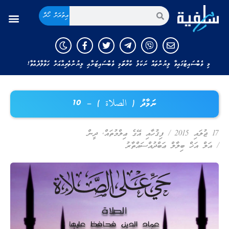
އިތުރަށް ހޯދާ
މި ވެބްސައިޓުގައިވާ ލިޔުންތައް ނަކަލު ކުރާނަމަ މި ވެބްސައިޓަށާއި ލިޔުންތެރިއާއަށް ހަވާލާދެއްވާ!
ނަމާދު ( الصلاة ) – 10
17 ޖުލައި 2015
/
ފިޤުހާއި އޭގެ ޢިލްމުތައް
,
ދީން
/
އަލް އަޚް ބިލާލް ޢަބްދުއްސައްތާރު