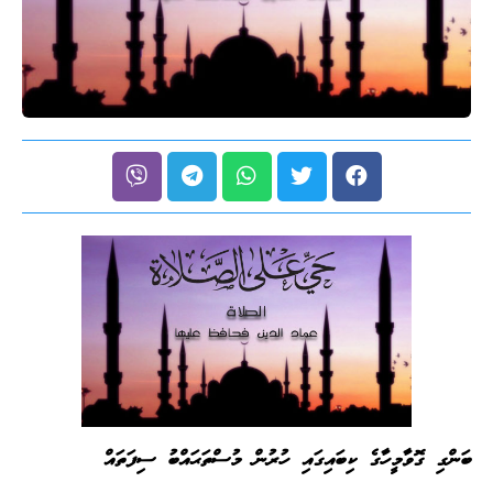
ބަންގި ގޮވާމީހާގެ ކިބައިގައި ހުރުން މުސްތަޙައްބު ސިފަތައް