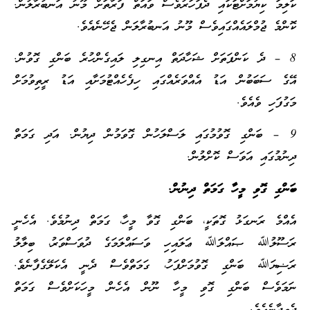
ކަލިމަ ކިޔުމަށްޓަކައި ދެފަހަރުވެސް ވައަތް ފަރާތަށް މޫނު އަނބުރާލުން.
ކޮންމެ ޖުމްލައެއްގައިވެސް މޫނު އަނބުރާލަން ޖެހޭނެއެވެ.
8 – ދެ ކަންފަތަށް ޝަހާދަތް އިނގިލި ލައިގެންހުރެ ބަންގި ގޮވުން.
އޭގެ ސަބަބުން އަޑު އެއްވަރެއްގައި ހިފެހެއްޓުމަށާއި އަޑު ރީތިވުމަށް
މަގުފަހި ވެއެވެ.
9 – ބަންގި ގޮވުމުގައި ލަސްލަހުން ގޮވަމުން ދިޔުން. އަދި ގަމަތް
ދިނުމުގައި އަވަސް ކޮށްލުން.
ބަންގި ގޮވި މީހާ ގަމަތް ދިނުން.
އެއްމެ ރަނގަޅު ގޮތަކީ، ބަންގި ގޮވާ މީހާ، ގަމަތް ދިނުމެވެ. އެހެނީ
ރަސޫލުﷲ ޞައްލަﷲ ޢަލައިހި ވަސައްލަމަގެ ދުވަސްވަރު، ބިލާލު
ރަޟިޔަﷲ ބަންގި ގޮވުމަށްފަހު، ގަމަތްވެސް ދެނީ އެކަލޭގެފާނެވެ.
ނަމަވެސް ބަންގި ގޮވި މީހާ ނޫން އެހެން މީހަކަށްވެސް ގަމަތް