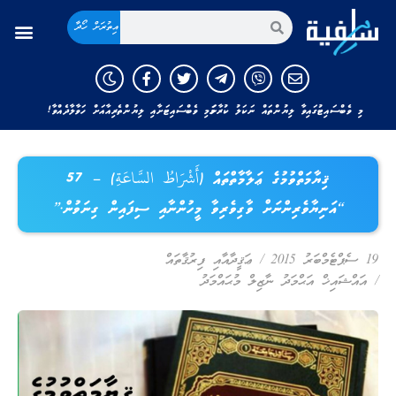
އިތުރަށް ހޯދާ
މި ވެބްސައިޓުގައިވާ ލިޔުންތައް ނަކަލު ކުރާނަމަ މި ވެބްސައިޓަށާއި ލިޔުންތެރިއާއަށް ހަވާލާދެއްވާ!
ޤިޔާމަތްވުމުގެ ޢަލާމާތްތައް (أَشْرَاطُ السَّاعَةِ) – 57
“އަނިޔާވެރިންނަށް ވާގިވެރިވާ މީހުންނާއި ސިފައިން ގިނަވުން.”
19 ސެޕްޓެމްބަރު 2015
/
ޢަޤީދާއާއި ފިރުޤާތައް
/
އައްޝައިޚް އަޙްމަދު ނާޒިލް މުޙައްމަދު