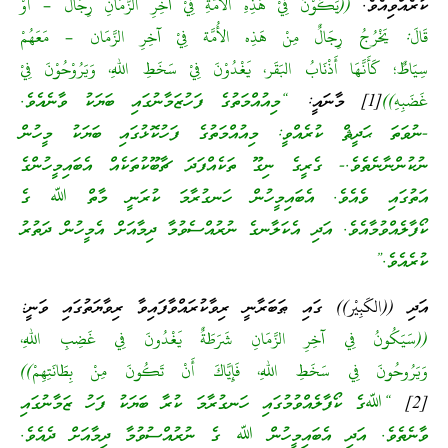
ކުރެއްވިއެވެ.
((يَكُوْنُ فِيْ هَذِهِ الأُمَّةِ فِيْ آخِرِ الزَّمَانِ رِجَالٌ – أَوْ
قَالَ: يَخْرُجُ رِجَالٌ مِنْ هَذِه الأُمَّة فِيْ آخِرِ الزَّمَان – مَعَهُمْ
سِيَاطٌ؛ كَأَنَّهَا أَذْنَابُ البَقَر، يَغْدُوْنَ فِيْ سَخَطِ اللهِ، وَيَرُوْحُوْنَ فِيْ
غَضَبِهِ))
[1] މާނައީ:
“މިއުއްމަތުގެ ފަހުޒަމާނުގައި ބަޔަކު ވާނެއެވެ.
-ނުވަތަ ޙަދީޘް ކުރެއްވީ: މިއުއްމަތުގެ ފަހުކޮޅުގައި ބަޔަކު މީހުން
ނުކުންނާނެތެވެ.- ގެރީގެ ނިގޫ ތަކެއްފަދަ ޗާބޫކުތަކެއް އެބައިމީހުންގެ
އަތުގައި ވެއެވެ. އެބައިމީހުން ހަނގުރާމަ ކުރަނީ މާތް ﷲ ގެ
ކޯފާލެއްވުމާއެވެ. އަދި އެކަލާނގެ ނުރުއްސެވުމާ ދިމާއަށް އެމީހުން ދަތުރު
ކުރެއެވެ.”
އަދި ((الكَبِيْر)) ގައި ޠަބަރާނީ ރިވާކުރައްވާފައިވާ ރިވާޔަތުގައި ވަނީ:
((سَيَكُونُ فِي آخِرِ الزَّمَانِ شَرَطَةٌ يَغْدُونَ فِي غَضِبِ اللهِ،
وَيَرُوحُونَ فِي سَخَطِ اللهِ، فَإِيَّاكَ أَنْ تَكُونَ مِنْ بِطَانَتِهِمْ))
[2]
“ﷲގެ ކޯފާލެއްވުމުގައި ހަނގުރާމަ ކުރާ ބަޔަކު ފަހު ޒަމާނުގައި
ވާނެތެވެ. އަދި އެބައިމީހުން ﷲ ގެ ނުރުއްސުވުމާ ދިމާއަށް ދެއެވެ.