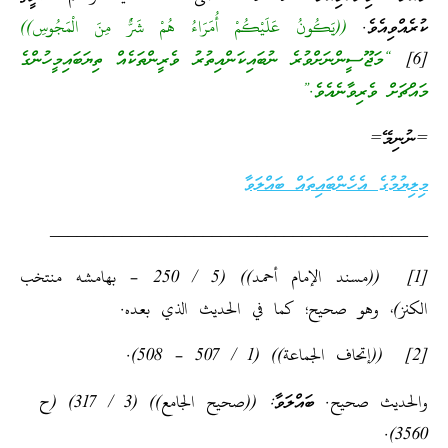
ކުރެއްވިއެވެ.
((يَكُونُ عَلَيْكُمْ أُمَرَاءُ هُمْ شَرٌّ مِنَ الْمَجُوسِ))
[6]
“މަޖޫސީންނަށްވުރެ ނުބައިކަންއިތުރު ވެރީންތަކެއް ތިޔަބައިމީހުންގެ
މައްޗަށް ވެރިވާނެއެވެ.”
=ނުނިމޭ=
މިލިޔުމުގެ އެހެންބައިތައް ބައްލަވާ
__________________________________________
[1] ((مسند الإمام أحمد)) (5 / 250 – بهامشه منتخب
الكنز)، وهو صحيح؛ كما في الحديث الذي بعده.
[2] ((إتحاف الجماعة)) (1 / 507 – 508).
والحديث صحيح. ބައްލަވާ: ((صحيح الجامع)) (3 / 317) (ح
3560).