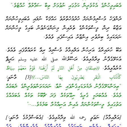
އެބައިމީހުންގެ އެކުވެރީން ކަމުގައި ނުވުމަށް ތިބާ ސަމާލުވާ ހުއްޓެވެ.”
ދެންފަހެ މުސްލިމުންނަށް ޚުދުމުޚުތާރުވެ ޙައްޤަކާ ނުލައި އެބައިމީހުންނަށް
ޢަޒާބު ދިން، މީސްތަކުންގެ ތެރެއިން މިނަންގަނެވުނު ބައިގެ މީހުންނަށް
ނަރަކައިގެ ބިރުވެރި އިންޒާރު އައިސްފައި ވެއެވެ.
އަބޫ ހުރައިރާގެ އަރިހުން އަލްއިމާމު މުސްލިމް ރިވާ ކުރައްވާފައި ވެއެވެ.
އެކަލޭގެފާނު ވިދާޅުވިއެވެ. ރަސޫލުﷲ صلى الله عليه وسلم ޙަދީޘް
ކުރެއްވިއެވެ.
((صِنْفَانِ مِنْ أَهْلِ النَّارِ لَمْ أَرَهُمَا: قَوْمٌ مَعَهُمْ سِيَاطٌ
كَأَذْنَابِ الْبَقَرِ يَضْرِبُونَ بِهَا النَّاسَ…))
[3] މާނައީ:
“ތިމަންކަލޭގެފާނު ދެކެވަޑައިގެންފައި ނުވާ، ނަރަކަވަންތަވެރީންގެ ދެބައެއް
ވެއެވެ. އެއްބަޔަކީ ގެރީގެ ނިގޫތަކެއް ފަދަ ޗާބޫކު ތަކެއް އެބައެއްގެ
އަތުގައިވެ މީސްތަކުންނަށް އެއިން އަނިޔާކުރާ ބަޔެކެވެ…..”
[އަލްއިމާމު] ނަވަވީ رحمه الله ވިދާޅުވިއެވެ. [އެބަސްފުޅުގެ މާނައީ:]
“މިޙަދީޘް ހިމެނެނީ ނަބީކަމުގެ މުޢުޖިޒާތުގެ ތެރެއިންނެވެ. ފަހެ