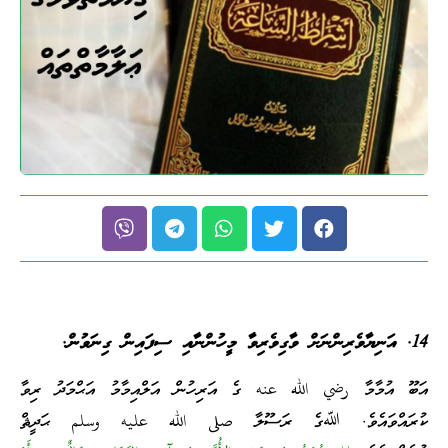
14. އަނިޔާވެރިންނަށް ވާގިވެރިވާ މީހުންނާއި ސިފައިން ގިނަވުން.
އަބޫ އުމާމާ رضي الله عنه ގެ އަރިހުން އަލްއިމާމު އަޙްމަދު ރިވާ
ކުރައްވައެވެ. ﷲގެ ރަސޫލާ صلى الله عليه وسلم ޙަދީޘް