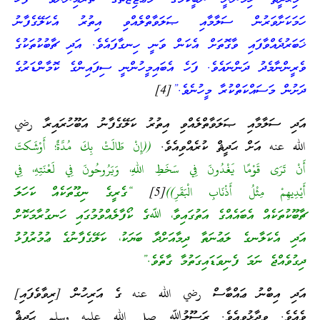
ހަމަކަށާވަރުން ސަލާމާއި ޞަލަވާތްލެއްވި އިތުރު އެކަލޭގެފާނު
ޚަބަރުދެއްވާފައި ވާގޮތަށް އެކަން ވަނީ ހިނގާފައެވެ. އަދި ޗާބުކުތަކުގެ
ވެރީންނާމެދު ދަންނައެވެ. ފަހެ އެބައިމީހުންނީ ސިފައިންގެ ކޮމާންޑަރުގެ
ދަށުން މަސައްކަތްކުރާ މީހުނެވެ.”
[4]
އަދި ސަލާމާއި ޞަލަވާތްލެއްވި އިތުރު ކަލޭގެފާނު އަބޫހުރައިރާ رضي
الله عنه އަށް ޙަދީޘް ކުރެއްވިއެވެ.
((إِنْ طَالَتْ بِكَ مُدَّةٌ؛ أَوْشَكتَ
أَنْ تَرَى قَوْمًا يَغْدُونَ فِي سَخَطِ اللهِ، وَيَرُوحُونَ فِي لَعْنَتِهِ، فِي
أَيْدِيهِمْ مِثْلُ أَذْنَابِ الْبَقَرِ))
[5]
“ގެރީގެ ނިގޫތަކެއް ކަހަލަ
ޗާބޫކުތަކެއް އެބައެއްގެ އަތުގައިވާ، ﷲގެ ކޯފާލެއްވުމުގައި ހަނގުރާމަކޮށް
އަދި އެކަލާނގެ ލަޢުނަތާ ދިމާއަށްދާ ބަޔަކު، ކަލޭގެފާނުގެ ޢުމުރުފުޅު
ދިގުވެއްޖެ ނަމަ ފެނިވަޑައިގަތުމާ ގާތެވެ.”
އަދި އިބްނު ޢައްބާސް رضي الله عنه ގެ އަރިހުން [ރިވާވެފައި]
ވެއެވެ. ވިދާޅުވިއެވެ. ރަސޫލުﷲ صلى الله عليه وسلم ޙަދީޘް