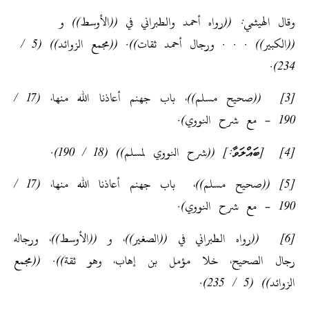
وقال الهيثمي: ((رواه أحمد والطبراني في ((الأوسط)) و
((الكبير)) . . . ورجال أحمد ثقات)). ((مجمع الزوائد)) (5 /
234).
[3] ((صحيح مسلم))، باب جهنم أعاذنا الله منها، (17 /
190 – مع شرح النووي).
[4] [ބައްލަވާ:] ((شرح النووي لمسلم)) (18 / 190).
[5] ((صحيح مسلم))، باب جهنم أعاذنا الله منها، (17 /
190 – مع شرح النووي).
[6] ((رواه الطبراني في ((الصغير))، و ((الأوسط))، ورجاله
رجال الصحيح، خلا مؤمل بن إهاب، وهو ثقة)). ((مجمع
الزوائد)) (5 / 235).