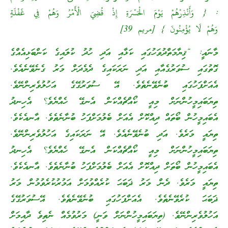
: { وَأَنْذِرْهُمْ يَوْمَ الْحَسْرَةِ إِذْ قُضِيَ الْأَمْرُ وَهُمْ فِي غَفْلَةٍ
وَهُمْ لَا يُؤْمِنُونَ } [مريم 39]
މާނައީ: “ޤިޔާމަތްދުވަހުގައި ކަޅާއި އަދި ހުދު ކުލައިގެ ކަންބަޅިއެއްގެ
ގޮތުގައި ސުވަރުގެއާއި އަދި ނަރަކައިގެ ދެމެދަށް މަރު ގެނެވޭނެއެވެ.
އެއަށްފަހުގައި ބުނެވޭނެތެވެ. އޭ ސުވަރުގޭގެ އަހުލުވެރިންނޭވެ.
ތިޔަބައިމީހުންނަށް މިއީ ކޯއްޗެއްކަން އެނގޭ ހެއްޔެވެ؟ އެހިނދު
އެބައިމީހުން ބޯތައް ދިއްކޮށް އެއަށް ބެލުމަށްފަހު ބުނާނެތެވެ. އާނއެކެވެ.
ތިޔައީ މަރެވެ. އަދި ބުނެވޭނެއެވެ. އޭ ނަރަކައިގެ އަހުލުވެރިންނޭވެ.
ތިޔަބައިމީހުންނަށް މިއީ ކޯއްޗެއްކަން އެނގޭ ހެއްޔެވެ؟ އެހިނދު
އެބައިމީހުން ބޯތަށް ދިއްކޮށް އެއަށް ބެލުމަށްފަހު ބުނާނެތެވެ. އާނއެކެވެ.
ތިޔައީ މަރެވެ. ދެން މަރު ޛަބަޙަ ކުރެއްވުމަށް އަމުރުކުރެވުމުން މަރު
ޛަބަޙަ ކުރެވޭނެތެވެ. އެއަށްފަހުގައި ބުނެވޭނެތެވެ. އޭސުވަރުގޭގެ
އަހުލުވެރިންނޭވެ. (ތިޔަބައިމީހުންނަށް ވަނީ) މަރުވުމެއް ނެތިވެ ދާއިމަށް