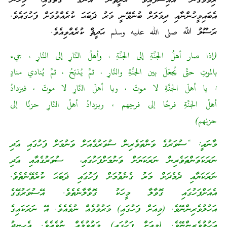
ރިވާވެގެން އައިސްފައިވާ ޙަދީޘުން އެނގޭ ގޮތުގައި، މިހެން
އެބައިމީހުންނާއި ދިމަލަށް ބުނެވޭނީ މަރު ޛަބަޙަ ކުރެއްވުމަށް ފަހުގައެވެ.
ރަސޫލު ﷲ صلى الله عليه وسلم ޙަދީޘް ކުރެއްވިއެވެ.
(إذا صار أهلُ الجنَّةِ إلى الجنَّةِ ، وأهلُ النَّارِ إلى النَّارِ ، جيء
بالموتِ حتَّى يُجعَلَ بين الجنَّةِ والنَّارِ ، ثمَّ يُذبَحُ ، ثمَّ يُنادي منادٍ
: يا أهلَ الجنَّةِ لا موتَ ، ويا أهلَ النَّارِ لا موتَ ، فيزدادُ
أهلُ الجنَّةِ فرحًا إلى فرحِهم ، ويزدادُ أهلُ النَّارِ حزنًا إلى
حزنِهم)
މާނައީ: “ސުވަރުގެ ވަންތަވެރިން ސުވަރުގެއަށް ވަނުމަށް ފަހުގައި އަދި
ނަރަކަވަންތަވެރިން ނަރަކަޔަށް ވަނުމަށްފަހުގައި، ސުވަރުގެއާއި އަދި
ނަރަކަޔާއި ދެމެދަށް މަރު ގެނެވުމަށް ފަހުގައި ޛަބަޙަ ކުރެވޭނެތެވެ.
އެއަށްފަހުގައި ގޮވާލާ މީހަކު ގޮވާލާނެތެވެ. އޭސުވަރުގޭގެ
އަހުލުވެރިންނޭވެ. (މިއަށް ފަހުގައި) މަރުވުމެއް ނުވެއެވެ. އޭ ނަރަކައިގެ
އަހުލުވެރިންނޭވެ. (މިއަށް ފަހުގައި) މަރުވުމެއް ނުވެއެވެ. އެހިނދު