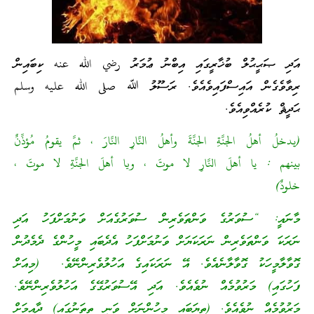
އަދި ޞަޙީޙުލް ބުޚާރީގައި އިބްނު ޢުމަރު رضي الله عنه ކިބައިން
ރިވާވެގެން އައިސްފައިވެއެވެ. ރަސޫލު ﷲ صلى الله عليه وسلم
ޙަދީޘް ކުރެއްވިއެވެ.
(يدخلُ أهلُ الجنَّةِ الجنَّةَ وأهلُ النَّارِ النَّارَ ، ثمَّ يقومُ مُؤذِّنٌ
بينهم : يا أهلَ النَّارِ لا موتَ ، ويا أهلَ الجنَّةِ لا موتَ ،
خلودٌ)
މާނައީ: “ސުވަރުގެ ވަންތަވެރިން ސުވަރުގެއަށް ވަނުމަށްފަހު އަދި
ނަރަކަ ވަންތަވެރިން ނަރަކަޔަށް ވަނުމަށްފަހު އެދެބައި މީހުންގެ ދެމެދުން
ގޮވާލާމީހަކު ގޮވާލާނެއެވެ. އޭ ނަރަކައިގެ އަހުލުވެރިންނޭވެ. (މިއަށް
ފަހުގައި) މަރުވުމެއް ނުވެއެވެ. އަދި އޭސުވަރުގޭގެ އަހުލުވެރިންނޭވެ.
މަރުވުމެއް ނުވެއެވެ. (ތިޔަބައި މީހުންނަށް ވަނީ ތިތަނުގައި) ދާއިމަށް