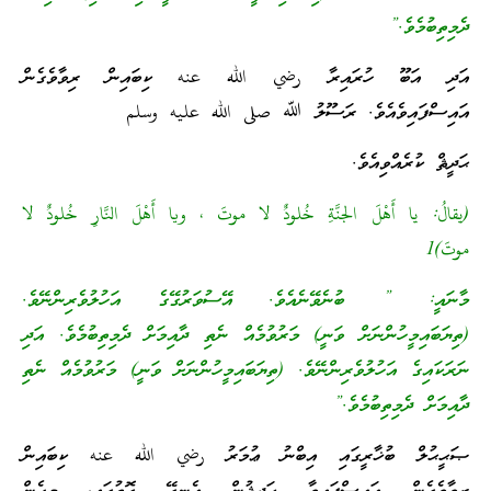
ދެމިތިބުމެވެ.”
އަދި އަބޫ ހުރައިރާ رضي الله عنه ކިބައިން ރިވާވެގެން
އައިސްފައިވެއެވެ. ރަސޫލު ﷲ صلى الله عليه وسلم
ޙަދީޘް ކުރެއްވިއެވެ.
(يقالُ: يا أَهْلَ الجنَّةِ خُلودٌ لا موتَ ، ويا أَهْلَ النَّارِ خُلودٌ لا
موتَ)1
މާނައީ: ” ބުނެވޭނެއެވެ. އޭސުވަރުގޭގެ އަހުލުވެރިންނޭވެ.
(ތިޔަބައިމީހުންނަށް ވަނީ) މަރުވުމެއް ނެތި ދާއިމަށް ދެމިތިބުމެވެ. އަދި
ނަރަކައިގެ އަހުލުވެރިންނޭވެ. (ތިޔަބައިމީހުންނަށް ވަނީ) މަރުވުމެއް ނެތި
ދާއިމަށް ދެމިތިބުމެވެ.”
ޞަޙީޙުލް ބުޚާރީގައި އިބްނު ޢުމަރު رضي الله عنه ކިބައިން