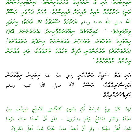
ދެމިތިބުމެވެ. އަދި އޭ ނަރަކައިގެ އަހުލުވެރިންނޭވެ. (ތިޔަބައިމީހުންނަށް
ވަނީ) މަރުވުމެއް ނެތިވެ ދާއިމަށް ދެމިތިބުމެވެ. އެއަށް ފަހުގައި ރަސޫލު
ﷲ صلى الله عليه وسلم (މަރްޔަމް ސޫރަތުގެ 39 އާޔަތް) ކިޔަވައި
ވިދާޅުވިއެވެ. ” ހުރިހާކަމެއް ނިޔާކުރައްވާހިނދު (އެއުރެންނަށް އޮތް)
ހިތާމައިގެ ދުވަހާމެދު، ކަލޭގެފާނު އެއުރެންނަށް އިންޛާރު ކުރައްވާށެވެ!
(އެދުވަހާމެދު) އެއުރެންވަނީ ޣާފިލް ކަމެއްގެ ތެރޭގައެވެ. އަދި އެއުރެން
އީމާނެއް ނުމެވޭމެއެވެ.”
އަދި އަބޫ ސަޢީދު އަލްޚުދްރީ رضي الله عنه ކިބައިން ރިވާވެގެން
އައިސްފައިވެއެވެ. ރަސޫލު ﷲ صلى الله عليه وسلم
ޙަދީޘްކުރެއްވިއެވެ.
(إذا كانَ يومُ القيامةِ أُتيَ بالموتِ كالكَبشِ الأملَحِ فيوقَفُ بينَ
الجنَّةِ والنَّارِ فيُذبَحُ وَهُم ينظرونَ ، فلَو أنَّ أحدًا ماتَ فرَحًا
لماتَ أَهْلُ الجنَّةِ ، ولَو أنَّ أحدًا ماتَ حُزنًا لماتَ أهلُ النَّارِ)2