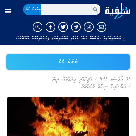
އިތުރަށް ހޯދާ
މި ވެބްސައިޓުގައިވާ ލިޔުންތައް ނަކަލު ކުރާނަމަ މި ވެބްސައިޓަށާއި ލިޔުންތެރިއާއަށް ހަވާލާދެއްވާ!
ނަރަކަ 22
31 އޯގަސްޓް 2015
/
ޢަޤީދާއާއި ފިރުޤާތައް
,
ދީން
/
އައްޝައިޚް ޝިހާމް މުޙައްމަދު