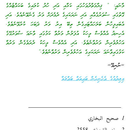
މާނައީ: ” ޤިޔާމަތްދުވަހުގައި ކަޅާއި އަދި ހުދު ކުލައިގެ ބަކައްޓެއްގެ
ގޮތުގައި ސުވަރުގެއާއި އަދި ނަރަކައިގެ ދެމެދަށް މަރު ގެނެވޭނެއެވެ. އަދި
އެބައިމީހުން ބަލަހައްޓައިގެން ތިބޭ އިރު މަރު ޛަބަޙަ ކުރެވޭނެތެވެ.
އެހިނދު އެއްވެސް މީހަކު އުފަލުން މަރުވާ ކަމުގައި ވާނަމަ ސުވަރުގޭގެ
އަހުލުވެރިން މަރުވާނެތެވެ. އަދި އެއްވެސް މީހަކު ދެރަވެގެން މަރުވާ
ކަމުގައިވާނަމަ ނަރަކައިގެ އަހުލުވެރިން މަރުވާނެތެވެ.”
=ނުނިމޭ=
މިލިޔުމުގެ އެހެނިހެން ބައިތައް ބައްލަވާ
1 صحيح البخاري