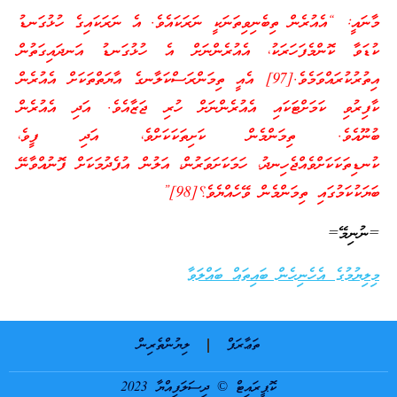
މާނައީ: “އެއުރެން ތިބެނިވިތަނަކީ ނަރަކައެވެ. އެ ނަރަކައިގެ ހުޅުގަނޑު
ކުޑަވާ ކޮންމެފަހަރަކު، އެއުރެންނަށް އެ ހުޅުގަނޑު އަނދައިގަތުން
އިތުރުކުރައްވަމެވެ.[97] އެއީ ތިމަންރަސްކަލާނގެ އާޔަތްތަކަށް އެއުރެން
ކާފިރުވި ކަމަށްޓަކައި އެއުރެންނަށް ހުރި ޖަޒާއެވެ. އަދި އެއުރެން
ބުނޫއެވެ. ތިމަންމެން ކަށިތަކަކަށްވެ، އަދި ފީވެ،
ކުނޑިތަކަކަށްވެއްޖެހިނދު، ހަމަކަށަވަރުން، އަލުން އުފެދުމަކަށް ފޮނުއްވާނޭ
ބަޔަކުކަމުގައި ތިމަންމެން ވޭހެއްޔެވެ؟[98]”
=ނުނިމޭ=
މިލިޔުމުގެ އެހެނިހެން ބައިތައް ބައްލަވާ
ތަޢާރަފް
ލިޔުންތެރިން
ކޮޕީރައިޓް © ދިސަލަފިއްޔާ 2023