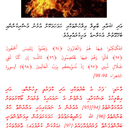
އަދި ﷲއާއި ބާޠިލް އިލާހުންތަކާއި ހަމަހަމަކޮށް އުޅުނު މުޝްރިކުންނާއި
ބެހޭގޮތުން އެކަލާނގެ ވަޙީކުރެއްވިއެވެ.
(فَكُبْكِبُوا فِيهَا هُمْ وَالْغَاوُونَ ﴿٩٤﴾ وَجُنُودُ إِبْلِيسَ أَجْمَعُونَ
﴿٩٥﴾ قَالُوا وَهُمْ فِيهَا يَخْتَصِمُونَ ﴿٩٦﴾ تَاللَّـهِ إِن كُنَّا لَفِي
ضَلَالٍ مُّبِينٍ ﴿٩٧﴾ إِذْ نُسَوِّيكُم بِرَبِّ الْعَالَمِينَ ﴿٩٨﴾) [سورة
الشعراء 94-98]
މާނައީ: “ފަހެ، އެ ބުދުތަކާއި، އަދި ކާފަރުވީ މީހުންނާއި، އަދި
އިބްލީހުގެ ލަޝްކަރާއި، އެންމެން އެ ނަރަކައިގެ ތެރެއަށް ބޯކޮޅުވަތަށް
އުއްކަވާނެތެވެ.[94][95] އެއުރެން އެ ނަރަކައިގައި އަރާރުންވާ ޙާލު
ބުނާނެތެވެ.[96] ﷲ ގަންދީބުނަމުއެވެ. ހަމަކަށަވަރުން، ތިމަންމެންވަނީ،
ބަޔާންވެގެންވާ ފުރެދުމެއްގައެވެ.[97] (އަޅުކަން ކުރުމުގައި) ޢާލަމްތަކުގެ