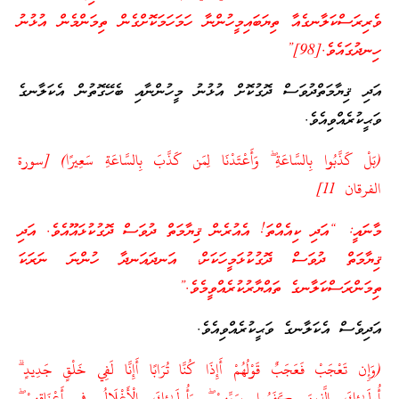
ވެރިރަސްކަލާނގެއާ ތިޔަބައިމީހުންނާ ހަމަހަމަކޮށްގެން ތިމަންމެން އުޅުނު
ހިނދުގައެވެ.[98]”
އަދި ޤިޔާމަތްދުވަސް ދޮގުކޮށް އުޅުނު މީހުންނާއި ބެހޭގޮތުން އެކަލާނގެ
ވަޙީކުރެއްވިއެވެ.
(بَلْ كَذَّبُوا بِالسَّاعَةِ ۖ وَأَعْتَدْنَا لِمَن كَذَّبَ بِالسَّاعَةِ سَعِيرًا) [سورة
الفرقان 11]
މާނައީ: “އަދި ކިއެއްތަ! އެއުރެން ޤިޔާމަތް ދުވަސް ދޮގުކުޅައޫއެވެ. އަދި
ޤިޔާމަތް ދުވަސް ދޮގުކުޅަމީހަކަށް، އަނދައަނދާ ހުންނަ ނަރަކަ
ތިމަންރަސްކަލާނގެ ތައްޔާރުކުރެއްވީމެވެ.”
އަދިވެސް އެކަލާނގެ ވަޙީކުރެއްވިއެވެ.
(وَإِن تَعْجَبْ فَعَجَبٌ قَوْلُهُمْ أَإِذَا كُنَّا تُرَابًا أَإِنَّا لَفِي خَلْقٍ جَدِيدٍ ۗ