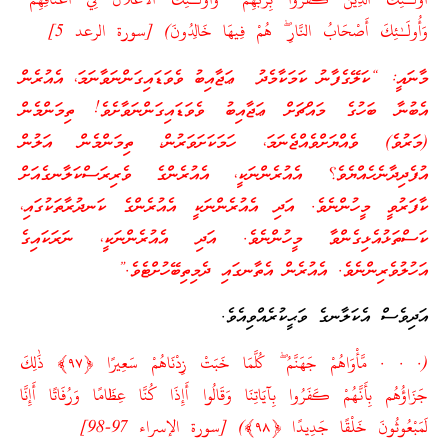
أُولَـٰئِكَ الَّذِينَ كَفَرُوا بِرَبِّهِمْ ۖ وَأُولَـٰئِكَ الْأَغْلَالُ فِي أَعْنَاقِهِمْ ۖ
وَأُولَـٰئِكَ أَصْحَابُ النَّارِ ۖ هُمْ فِيهَا خَالِدُونَ) [سورة الرعد 5]
މާނައީ: “ކަލޭގެފާނު ކަމަކާމެދު ޢަޖާއިބު ވެވަޑައިގަންނަވާނަމަ، އެއުރެން
އެބުނާ ބަހުގެ މައްޗަށް ޢަޖާއިބު ވެވަޑައިގަންނަވާށެވެ! ތިމަންމެން
(މަރުވެ) ވެއްޔަށްވެއްޖެނަމަ، ހަމަކަށަވަރުން، ތިމަންމެން އަލުން
އުފެދިދާނެހެއްޔެވެ؟ އެއުރެންނަކީ، އެއުރެންގެ ވެރިރަސްކަލާނގެއަށް
ކާފަރުވީ މީހުންނެވެ. އަދި އެއުރެންނަކީ އެއުރެންގެ ކަނދުރާތަކުގައި،
ކަސްތަޅުއެޅިގެންވާ މީހުންނެވެ. އަދި އެއުރެންނަކީ، ނަރަކައިގެ
އަހުލުވެރިންނެވެ. އެއުރެން އެތާނގައި ދެމިތިބޭހުށްޓެވެ.”
އަދިވެސް އެކަލާނގެ ވަޙީކުރެއްވިއެވެ.
(. . . مَّأْوَاهُمْ جَهَنَّمُ ۖ كُلَّمَا خَبَتْ زِدْنَاهُمْ سَعِيرًا ﴿٩٧﴾ ذَٰلِكَ
جَزَاؤُهُم بِأَنَّهُمْ كَفَرُوا بِآيَاتِنَا وَقَالُوا أَإِذَا كُنَّا عِظَامًا وَرُفَاتًا أَإِنَّا
لَمَبْعُوثُونَ خَلْقًا جَدِيدًا ﴿٩٨﴾) [سورة الإسراء 97-98]