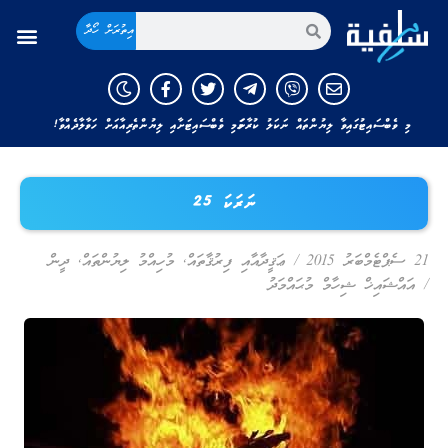
އިތުރަށް ހޯދާ
މި ވެބްސައިޓުގައިވާ ލިޔުންތައް ނަކަލު ކުރާނަމަ މި ވެބްސައިޓަށާއި ލިޔުންތެރިއާއަށް ހަވާލާދެއްވާ!
ނަރަކަ 25
21 ސެޕްޓެމްބަރު 2015
/
ޢަޤީދާއާއި ފިރުޤާތައް
,
މުހިއްމު ލިޔުންތައް
,
ދީން
/
އައްޝައިޚް ޝިހާމް މުޙައްމަދު