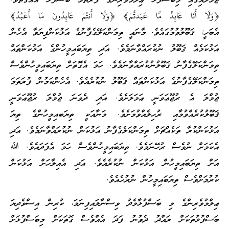
އި މިބަސްފުޅު ޢިލްމުވެރިންގެ ފުރަތަމަ ބަސްފުޅާ އެއްގޮތެވެ.
ا عَابِدٌ مَّا عَبَدتُّمْ﴾ ﴿وَلَا أَنتُمْ عَابِدُونَ مَا أَعْبُدُ﴾
ޫލުވުމުގައެވެ. މާނައީ ތިމަންކަލޭގެފާނުގެ އަޅުކަންފިޔަވާ އެހެން
 ޤަބޫލު ނުކުރައްވާނަމެވެ. އަދި ތިޔަބައިމީހުންގެ އަޅުކަންތައް
ެފާނު ޤަބޫލުނުކުރައްވާނަމެވެ. ހަމަ އެގޮތަށް ތިޔަބައިމީހުންވެސް
ގެފާނުގެ އަޅުކަންތައް ޤަބޫލު ނުކުރެއެވެ. އެހެންކަމުން ފުރަތަމަ
 ރުޖޫޢަވަނީ ޢަމަލަށެވެ. އަދި ދެވަނަ ޖުމްލަ ރުޖޫޢަވަނީ
އްވުމާއި ރުހިލެއްވުމަށެވެ. މަނާއަކީ ތިޔަބއިމީހުންގެ ތިޔަ
ރާ ތަކެއްޗަށް ތިމަންކަލެގެފާނު އަޅުކަން ނުކުރައްވާނަމެވެ. އަދި
ނުވެސް ރުހޭނަމެވެ. ތިޔަބައިމީހުންވެސް ހަމަ އެފަދައެވެ. ﷲ
ބައިމީހުން އަޅުކަން ނުކުރެއެވެ. އަދި އެއިލާހަށް އަޅުކަން
ސް ތިޔަބައިމީހުން ނުރުހެއެވެ.
ންގެ މި ބަސްފުޅާމެދު ވިސްނާލައިފިނަމަ، ކުރިން އިސްވެދިޔަ
ަކަށް ރައްދު ދެވުނު ފަދަ އެއްވެސް ގޮތަކަށް މިބަސްފުޅަށް