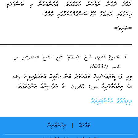
ވެން ނެތްކަން ހާމަވެއެވެ. އެހެންކަމުން މި ބަސްފުޅަކީ
 ރަނގަޅު ހެޔޮ ބަސްފުޅެއްކަމުގައި ވެއެވެ.
_________________________________________________
وع فتاوى شيخ الإسلام: جمع الشيخ عبدالرحمن بن
16/534).
ަތުއްޝައިޚް މުޙައްމަދު ބުން ޞާލިޙް އަލްޢުޘައިމީން رحمه
ްވާފައިވާ سورة الكافرون ގެ ތަފްސީރުގެ ތަރުޖަމާއެވެ.
އެހެންބައިތައް
ތަޢާރަފް
ލިޔުންތެރިން