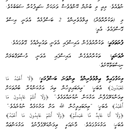
މިއީ މި ބުނުން ކޮންމެވެސް ވަރަކަށް ޟަޢީފުކުރާ ސަބަބެކެވެ.
މި (ތަކުރާރާމެދު) ޢިލްމުވެރިންގެ 2 ބަސްފުޅެއް އެވަނީ އިސްވެ
. އެއީ:
ތަކުރާރުވެގެން އައިސްފައި އެވަނީ ތައުކީދެއްގެ ގޮތުގައެވެ.
ކުރާރުވެގެން އައިސްފައި އެވަނީ މުސްތަޤްބަލަށް
ށެވެ.
ިވާ ޢިލްމުވެރިންގެ ތިންވަނަ ބަސްފުޅަކީ:
﴿لَا أَعْبُدُ مَا
نَ﴾ އެބަހީ: “ތިޔަބައިމީހުން ތިޔަ އަޅުކަންކުރާ ބުދުތަކަށް
ގެފާނު އަޅުކަން ނުކުރައްވަމެވެ.” ﴿وَلَا أَنتُمْ عَابِدُونَ مَا
 އެބަހީ: “ތިޔަބައިމީހުން ﷲ އަށް އަޅުކަމެއް ނުކުރެއެވެ.”
ا عَابِدٌ مَّا عَبَدتُّمْ﴾ ﴿وَلَا أَنتُمْ عَابِدُونَ مَا أَعْبُدُ﴾
ަޅުކަމުގައެވެ. މާނައަކީ ތިމަންކަލޭގެފާނުގެ އަޅުކަންތައް