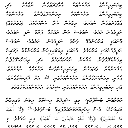
ީހުންގެ އަޅުކަންތަކާ އެއްފަދަވެގެން ނުވެއެވެ. އަދި
ީހުންގެ އަޅުކަންތައް ތިމަންކަލޭގެފާނުގެ އަޅުކަންތަކާ
ެގެން ނުވެއެވެ. މިގޮތުން ކުރާ ކަންތައްތައް (ޢަމަލުތައް)
ް ދެއެވެ. ނަމަވެސް ކަން ރައްދުވާ ފަރާތް ނަފީ ނުވެއެވެ.
 އަޅުކަންވެވޭ ފަރާތް ނަފީވެގެން ނުދެއެވެ. ނަމަވެސް
ދަނީ އަޅުކަމެވެ. މާނައަކީ ތިޔަބައިމީހުން އަޅުކަންކުރާ ފަދައިން
ޭގެފާނު އަޅުކަން ނުކުރައްވަމެވެ. އަދި ތިމަންކަލޭގެފާނު
ުރާ ފަދައަކުން ތިޔަބައިމީހުންވެސް އަޅުކަމެއް ނުކުރެއެވެ.
މަންކަލޭގެފާނުގެ އަޅުކަންތައްވަނީ ﷲ އަށް ޚާލިޞްވެގެނެވެ.
އިމީހުންގެ އަޅުކަންތައްވަނީ ޝިރުކުގެ އަޅުކަންތައްކަމުގައެވެ.
ަ ބަސްފުޅަކީ:
މިއީ ޝައިޚުލް އިސްލާމް އިބްނު ތައިމިއްޔާ
(4)
ވެސް އިޚްތިޔާރުކުރައްވާފައިވާ ބަސްފުޅެވެ.
﴿لَا أَعْبُدُ
ُونَ﴾ ﴿وَلَا أَنتُمْ عَابِدُونَ مَا أَعْبُدُ﴾ މިއީ ޢަމަލެވެ. މި