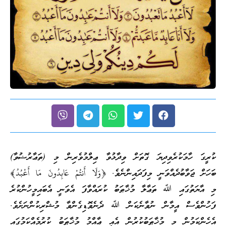
ަކުރެވިދިޔަ ގޮތަށް ވިދާޅުވާ ޢިލްމުވެރިން މި (ތަޢާރުޟުވާ)
ބުދެއްވަނީ މިފަދައިންނެވެ. ﴿وَلَا أَنتُمْ عَابِدُونَ مَا أَعْبُدُ﴾
ައި ﷲ ތަޢާލާ މުޚާޠަބު ކުރައްވާފަ އެވަނީ އެބައިމީހުންކުރެ
ް އީމާން ނުވާނެކަން ﷲ ދެނެވޮޑިގެންވާ މުޝްރިކުންނަށެވެ.
ން މި މުޚާޠަބުކުރުން އެއީ ޢާއްމު މުޚާޠަބު ކުރުމެއްކަމުގައި