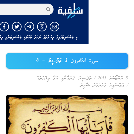
އިތުރަށް ހޯދާ
މި ވެބްސައިޓުގައިވާ ލިޔުންތައް ނަކަލު ކުރާނަމަ މި ވެބްސައިޓަށާއި ލިޔުންތެރިއާއަށް ހަވާލާދ
سورة الكافرون ގެ ތަފްސީރު – 3
/
ތަފްސީރު
,
ޤުރުއާނާއި އޭގެ ޢިލްމުތައް
 މުޙައްމަދު ޝާހިދު