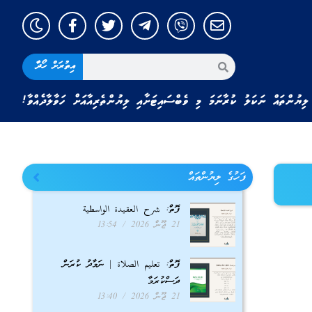
އިތުރަށް ހޯދާ
ލިޔުންތައް ނަކަލު ކުރާނަމަ މި ވެބްސައިޓަށާއި ލިޔުންތެރިއާއަށް ހަވާލާދެއްވާ!
ފަހުގެ ލިޔުންތައް
ފޮތް: شرح العقيدة الواسطية
21 ޖޫން 2026
13:54
ފޮތް: تعليم الصلاة | ނަމާދު ކުރަން
ދަސްކުރަމާ
21 ޖޫން 2026
13:40