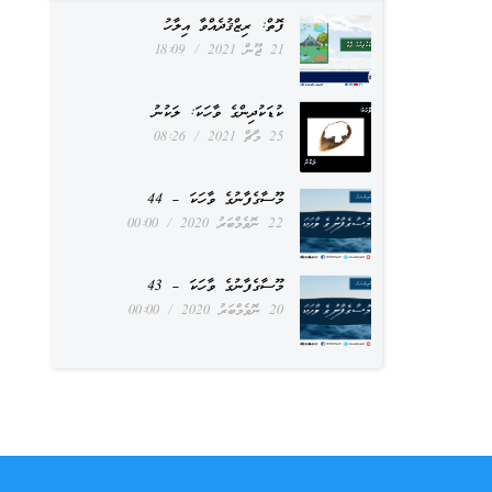
ފޮތް: ރިޒްޤުދެއްވާ އިލާހު
21 ޖޫން 2021
18:09
ކުޑަކުދިންގެ ވާހަކަ: ލަކުނު
25 މާޗް 2021
08:26
މޫސާގެފާނުގެ ވާހަކަ – 44
22 ނޮވެމްބަރު 2020
00:00
މޫސާގެފާނުގެ ވާހަކަ – 43
20 ނޮވެމްބަރު 2020
00:00