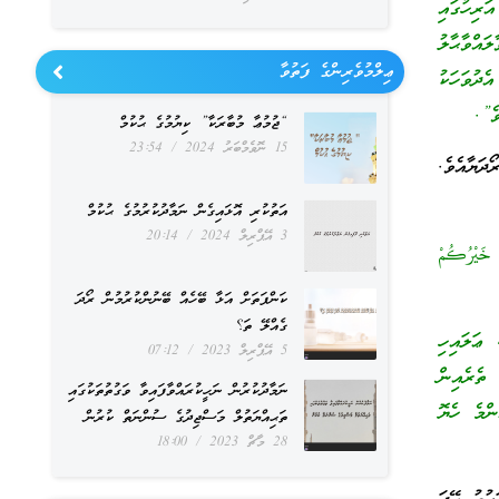
ރިހުގައި
އްވާޙާލު
ޢިލްމުވެރިންގެ ފަތުވާ
ެދުވަހަކު
ައެވެ”.
“ޖުމުޢާ މުބާރަކާ” ކިޔުމުގެ ޙުކުމް
15 ނޮވެމްބަރު 2024
23:54
ަޔާއެވެ.
އަތުކުރި އޮޅައިގެން ނަމާދުކުރުމުގެ ޙުކުމް
3 އޭޕްރިލް 2024
20:14
 خَيْرُكُمْ
ކަންފަތަށް އަޅާ ބޭހެއް ބޭނުންކުރުމުން ރޯދަ
ގެއްލޭ ތަ؟
ޢަލައިހި
5 އޭޕްރިލް 2023
07:12
 ތެރެއިން
ނަމާދުކުރުން ނަހީކުރައްވާފައިވާ ވަގުތުތަކުގައި
ންމެ ހެޔޮ
ތަޙިއްޔަތުލް މަސްޖިދުގެ ސުންނަތް ކުރުން
28 މާޗް 2023
18:00