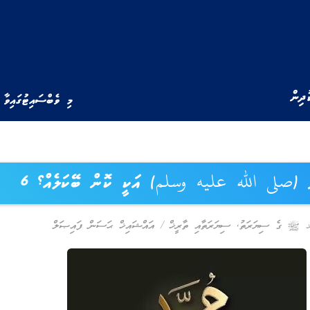
ުދިން
މި ވެބްސައިޓުގައިވާ 
ަދު (صلى الله عليه وسلم) އަކީ ކޮން ބޭކަލެއް؟ 6
د ﷺ ގެ ސިޔަރަތު
,
ސިޔަރަތާއި ތާރީޚް
/
އައްޝައިޚް ޙަސަން ފައިޞަލް