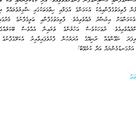
ޙަސަންގެފާނާއި ޙުސައިންގެފާނު ގެންގުޅުއްވެވިއެވެ. އަދި ކުޑަކުދިންނާއި އެކު ވަ
ުން ފާތިމަތުގެފާނާއިއެކު އެކަމަނާގެ އުފަލާއި ހިތާމަތަކުގައި ޝާމިލުވެލައްވާ ދިރ
އެކަމަނާއަށް އިރުޝާދު ދެއްވެވިއެވެ. ފާތިމަތުގެފާނާއި ޢަލީގެފާނުގެ މެދުގައ
ށްދެއްވެވިއެވެ. ދުވަހަކުވެސް އަހުލުންގެ ތެރެއިން އެއްވެސް ބޭކަލެއްގ
 މިފަދަ ނަމޫނާއެއް ދުނިޔޭގެ އުދަރެހުން ފާޅުވެފައިވާއިރު އެކަލޭގެފާނުގެ 
ް އަޅުގަނޑުމެންނަށް އަދާ ކުރެވޭބާ!
ައް