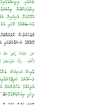
ތަނުގައި އިށީނދެވަޑައިގ
އިރުއަރަންދެން ތިއްބަވައ
އެގޭގެއަށް ވަކިވަކިން ވަދ
އެކަނބަލެއްގެ ގޭގައި މަޑު
ދުވަހަކުވެސް ކާތަކެއްޗަށ
ގޭތެރޭގެ މަސައްކަތުގައި އަ
عَنْ عَائِشَةَ رَضِيَ اللهُ تَ
لِأَهْلِهِ ، وَأَنَا خَيْرُك
ޢާއިޝާ ރަޟިޔަﷲ ޢަންހާގެ
ވަސައްލަމަ ޙަދީޘްކުރެއްވި
އެމީހެއްގެ އަހުލުންނަށް އެ
މީހަކީ ތިމަންކަލޭގެފާނެ
ވެ.”