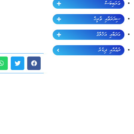
ޢަރަބިބަސް
ސިޔަރަތާއި ތާރީޚް
އަދަބާއި އަޚްލާޤު
ދުޢާއާއި ޛިކުރު