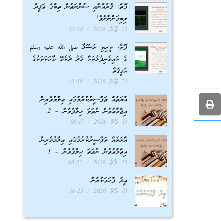
ފޮތް: ޤުރުއާނާއި ސުންނަތުން ތިބާގެ ޢަޤީދާ
ލިބިގަންނާށެވެ!
21 ޖޫން 2026
13:28
ފޮތް: ކީރިތި ރަސޫލާ صلى الله عليه وسلم
ގެ ކައިވެނިފުޅުތަކާ މެދު ދެކެވޭ ވާހަކަތަކުގެ
ޙަޤީޤަތް
21 ޖޫން 2026
12:39
އާޔަތެއް ތަފްސީރުކުރުމުގައި ޢިލްމުވެރިން
އިޖްމާޢުވުން ނުވަތަ ޚިލާފުވުން – 2
31 މާޗް 2026
08:17
އާޔަތެއް ތަފްސީރުކުރުމުގައި ޢިލްމުވެރިން
އިޖްމާޢުވުން ނުވަތަ ޚިލާފުވުން – 1
25 މާޗް 2026
08:22
ޢީދު ފާހަގަކުރުން
19 މާޗް 2026
16:23