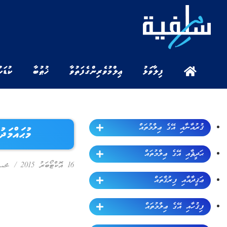
ފިލާވަޅު
ޢިލްމުވެރިންގެ ފަތުވާ
ޚުޠުބާ
ކުޑަކ
ޤުރުއާނާއި އޭގެ ޢިލްމުތައް
މުޙައްމ
ޙަދީޘާއި އޭގެ ޢިލްމުތައް
16 އޮކްޓޯބަރު 2015
/
محم
ޢަޤީދާއާއި ފިރުޤާތައް
ފިޤުހާއި އޭގެ ޢިލްމުތައް