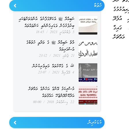
ގުތު ހޭދަ
ޚުޠުބާ
ިއުޅުމުގެ
ި އުފެދޭ
ނަބިއްޔާ ﷺ އެކަލޭގެފާނުގެ އުންމަތަށްޓަކައި
ބިރުފުޅުގެން ވަޑައިގެންނެވި ކަންތައްތައް
ެ ގައިގާ
5 ފެބްރުއަރީ 2023
18:45
މައްޗަށް
މާތް ނަބިއްޔާ ﷺ ގެ ވަދާޢީ ޚުތުބާގެ
އުސްއަލިތައް
21 ޖުލައި 2021
23:12
ﷲ ގެ ގެކޮޅުތައް މަތިވެރިކުރުން
4 އޭޕްރިލް 2021
23:07
މުސްލިކަމު އޭނާގެ އަޚުންގެ މައްޗަށް
އަދާކޮށްދޭންޖެހޭ ޙައްޤުތައް
22 ޑިސެމްބަރު 2018
00:00
ކުޑަކުދިން