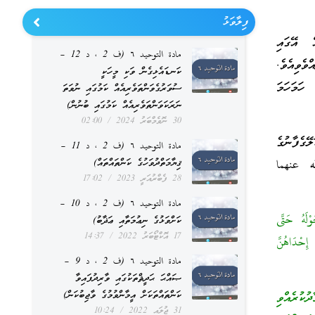
ފިލާވަޅު
ް އޭގައި
مادة التوحيد ٦ (ف 2 ، د 12 –
ވެވިއެވެ.
ކަނޑައެޅިގެން ވަކި މީހަކީ
ހަމަހަމަ
ސުވަރުގެވަންތަވެރިއެއް ކަމުގައި ނުވަތަ
ނަރަކަވަންތަވެރިއެއް ކަމުގައި ބުނުން)
30 ނޮވެމްބަރު 2024
02:00
ެފާނުގެ
مادة التوحيد ٦ (ف 2 ، د 11 –
له عنهما
ޤިޔާމަތްދުވަހުގެ ކަންތައްތައް)
28 ފެބްރުއަރީ 2023
17:02
مادة التوحيد ٦ (ف 2 ، د 10 –
لَهُ حَتَّى
ކަށްވަޅުގެ ނިޢުމަތާއި ޢަޛާބު)
17 އޮކްޓޯބަރު 2022
14:37
إِحْدَاهُنَّ
مادة التوحيد ٦ (ف 2 ، د 9 –
ޞައްޙަ ޙަދީޘްތަކުގައި ވާރިދުފައިވާ
ކަންތައްތަކަށް އީމާންވުމުގެ ވާޖިބުކަން)
ކުރެއްވި
31 ޖުލައި 2022
10:24