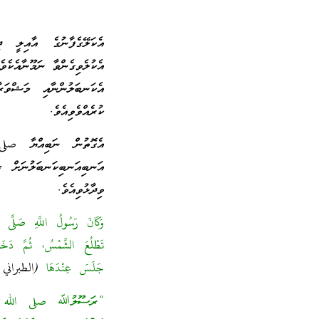
އެކަލޭގެފާނުގެ އާއިލީ ދ
އެކުލެވިގެންވާ ނަމޫނާއެކެވ
އެކަނބަލުންނާއި މަޝްވަރާ
ކުރެއްވެވިއެވެ.
އެގޮތުން ނަބިއްޔާ صلى
އަނބިއަނބިކަނބަލުނަށް ޒ
ވިދާޅުވިއެވެ.
وَكَانَ رَسُولُ اللَّهِ صَلَّى 
تَطْلُعَ الشَّمْسُ، ثُمَّ دَخَلَ 
جَلَسَ عِنْدَهَا
(الطبراني في ال
“ރަސޫލުﷲ صلى الله عليه