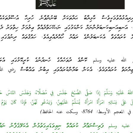
ިރިއުޅުއްވުމަކީވެސް ކާމިޔާބު ޙަޔާތަކަށް ބޭނުންވާނެ ހުރިހާ އުސޫލުތަކެއ
ެ. އަނބިއަނބިކަނބަލުންނަށް ކަންކަމުގައި ނަޞޭހަތްދެއްވާ ޢިލުމަށް ހިތްވަރު ދެއް
 ކުރައްވަވާ އެކަނބަލުންގެ ރަޢްޔު ހޯއްދެއްވިއެވެ. ހައްޤުތައް ދިނުމުގައި 
 الله عليه وسلم ކޮންމެ ދުވަހެއްގެ ހެނދުނުގެ ކުރީކޮޅުގައި އެކަލޭގ
ިޔާރަތް ކުރައްވައެވެ. އެކަން ބަޔާންކުރައްވައި އިބްނު ޢައްބާސް رضي ال
اللهُ عَلَيْهِ وَسَلَّمَ إِذَا صَلَّى الصُّبْحَ جَلَسَ فِي مُصَلَّاهُ، وَجَلَسَ النَّاسُ حَوْ
عَلَى نِسَائِهِ امْرَأَةً امْرَأَةً، يُسَلِّمُ عَلَيْهِنَّ، وَيَدْعُو لَهُنَّ، فَإِذَا كَانَ يَوْمُ 
معجم الأوسط: 8764. وسكت عنه الحافظ)
 وسلم ފަތިސްނަމާދު ކުރައްވާ ނިމިވަޑައިގަތުމުން އެކަލޭގެފާނު ނަމާދު