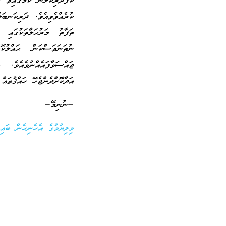
ކާފަދަރިކަލުން ކަމުގައިވާ 
ކުރެއްވެވިއެވެ. ދަރިކަނބަލ
ތަފާތު މަރުޙަލާތަކުގައި 
ނުތަނަވަސްކަން ޙައްލުކޮ
ޖައްސަވާފައެއްނުވެއެވެ.
އަދާކޮށްދެންޖެހޭ ހައްޤުތައ
=ނުނިމޭ=
މިލިޔުމުގެ އެހެނިހެން ބައިތ