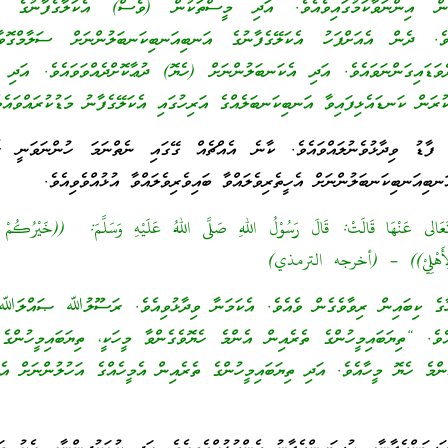
ެން އިންނަވާކަމުގައިވެއެވެ. އަދި މީސްތަކުން (ވެސް) އެކަލާގެފާނުގެ އަ
ެވެ. ދެން އެއަށްފަހު އެކަލޭގެފާނުގެ އަނބިއަނބިކަނބަލުންނަށް ސަލާމްގޮވާލަ
ެވަޑައިގަންނަވައެވެ. އަދި އެކަނބަލުންނަށް (ހެޔޮ) ދުޢާކޮށްދެއްވަވައެވެ. އަދި އ
ކުރަން ކަނޑައެޅިފައިވާ އަނބިކަނބަލެއްގެ އަރިހުގައި އެކަލޭގެފާނު މަޑުކުރައްވ
ް ފާޑު ވިދާޅުވެނުލައްވައެވެ. ކާނެ އެއްޗެއް ގޭގައި ނެތްނަމަ ހުންނަވަނީ ރޯދ
ނބިއަނބިކަނބަލުންނަށް އެހީތެރިވެލައްވާ ބައިވެރިވެލައްވާ އުޅުއްވެވިއެވެ.
عَالى عَنْهَا قَالَتْ: قَالَ رَسُوْلُ اللهِ صَلَّى اللهُ عَلَيْهِ وَسَلَّمَ: ((خَيْرُكُمْ
ُمْ لِأَهْلِيْ)) – (أخرجه الترمذي)
 ކިބައިން ރިވާވެގެން ވެއެވެ. އެކަމަނާ ވިދާޅުވިއެވެ. ރަސޫލުﷲ ޞައްލަﷲ 
އެވެ. “ތިޔަބައިމީހުންގެ ތެރެއިން އެންމެ ހެޔޮވެގެންވާ މީހަކީ، ތިޔަބައިމީހުންގެ
ންމެ ހެޔޮ މީހާއެވެ. އަދި ތިޔަބައިމީހުންގެ ތެރެއިން އެމީހެއްގެ އަހުލުންނަށް އެ