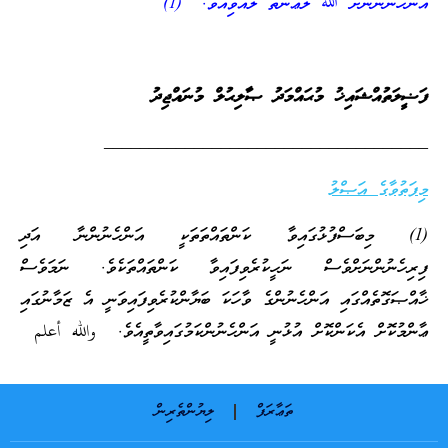
އަންހެނުންނަށް ﷲ ލަޢުނަތް ލެއްވިއެވެ.” (1)
ފަޟީލަތުއްޝައިޚު މުޙައްމަދު ޞާލިޙުލް މުނައްޖިދު
____________________________________
މިފަތުވާގެ އަޞްލު
(1) މިބަސްފުޅުގައިވާ ކަންތައްތަތަކީ އަންހެނުންނާ އަދި
ފިރިހެނުންނަށްވެސް ނަހީކުރެވިފައިވާ ކަންތައްތަކެވެ. ނަމަވެސް
ޚާއްޞަގޮތެއްގައި އަންހެނުންގެ ވާހަކަ ބަޔާންކުރެވިފައިވަނީ އެ ޒަމާނުގައި
ޢާންމުކޮށް އެކަންކޮށް އުޅުނީ އަންހެނުންކަމުގައިވާތީއެވެ. والله أعلم
ތަޢާރަފް
ލިޔުންތެރިން