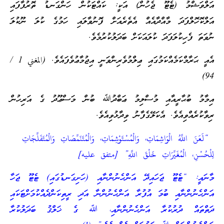
އަލްވަޝްމު (ޓެޓޫ ޖެހުން) އަކީ: ކައްޓަކުން ހަންގަނޑު ތޮރުފާފައި
އަލްކޮހޮލްފަދަ މާއްދާއެއް އެތެރެއަށް ފޮނުވާލައި ހަމުގެ ކުލަ ނޫކުލަ
ނުވަތަ ފެހިކުލަފަދަ ކުލައަކަށް ބަދަލުކުރުމެވެ.
އެއީ ޙަރާމްކަމެއްކަމުގައި ޢިލްމުވެރިންވަނީ އިޖުމާޢުވެފައެވެ. (المغني 1 /
94)
އިމާމު ބުޙާރީއާއި މުސްލިމު ޢަބްދުﷲ ބުން މަސްޢޫދު ގެ އަރިހުން
ރިވާކުރެއްވިއެވެ. އެކަލޭގެފާނު ވިދާޅުވިއެވެ.
“لَعَنَ اللَّهُ الْوَاشِمَاتِ، وَالْمُسْتَوْشِمَاتِ، وَالْمُتَنَمِّصَاتِ وَالْمُتَفَلِّجَاتِ
لِلْحُسْنِ، الْمُغَيِّرَاتِ خَلْقَ اللَّهِ” [متفق عليه]
މާނައީ: “ޓެޓޫ ޖަހައިދޭ އަންހެނުންނާއި (ހަށިގަނޑުގައި) ޓެޓޫ ޖަހާ
އަންހެނުންނާއި ބުމަ އުފުރާ އަންހެނުންނާ އަދި ރީތިކަންދެއްކުމަށްޓަކައި
ދަތްތައް ދުރުކުރާ އަންހެނުންނާއި، ﷲ ގެ ޚަލްޤު ބަދަލުކުރާ