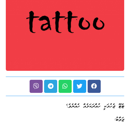
ޓެޓޫ ޖެހުމަކީ ހުއްދަކަމެއް ހެއްޔެވެ؟
ޖަވާބު: