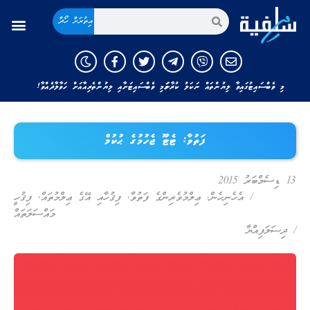
އިތުރަށް ހޯދާ
މި ވެބްސައިޓުގައިވާ ލިޔުންތައް ނަކަލު ކުރާނަމަ މި ވެބްސައިޓަށާއި ލިޔުންތެރިއާއަށް ހަވާލާދެއްވާ!
ފަތުވާ: ޓެޓޫ ޖެހުމުގެ ޙުކުމް
13 ޑިސެމްބަރު 2015
/
އެހެނިހެން
,
ޢިލްމުވެރިންގެ ފަތުވާ
,
ފިޤުހާއި އޭގެ ޢިލްމުތައް
,
ފިޤުހީ
މައްސަލަތައް
/
ދިސަލަފިއްޔާ