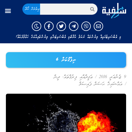
އިތުރަށް ހޯދާ
މި ވެބްސައިޓުގައިވާ ލިޔުންތައް ނަކަލު ކުރާނަމަ މި ވެބްސައިޓަށާއި ލިޔުންތެރިއާއަށް ހަވާލާދެއްވާ!
ނިފާޤުކަން 6
9 ޖެނުއަރީ 2016
/
ޢަޤީދާއާއި ފިރުޤާތައް
,
ދީން
/
އައްޝައިޚް ޙަސަން ފައިޞަލް