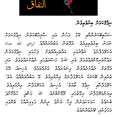
ނިފާޤުކަމަށް ބިރުވެތިވުން
ޞަޙާބީބޭކަލުންނާއި އޭގެ ފަހުން އައި ޞާލިޙްބޭކަލުން ނިފާޤުކަމަށް
ނުހަނު ބިރުވެތިވިއެވެ. އެގޮތުން އަބުއްދަރްދާއު (رضي الله عنه)
އެކަލޭގެފާނުގެ ނަމާދުގައި އައްތަޙިއްޔާތަށް ފަހުގައި ނިފާޤުކަމުން
ރައްކާތެރިކޮށްދެއްވުމަށް އެދި ﷲގެ ހަޟްރަތުގައި ދުޢާކުރައްވައެވެ. އަދި
އެގޮތަށް ދުޢާކުރެއްވުން ގިނަކުރައްވާ އުޅުއްވައެވެ. އެހިނދު އޭގެ
ތެރެއިން ބޭކަލަކު އެކަލޭގެފާނަށް ވިދާޅުވިއެވެ. އޭ އަބުއްދަރްދާއު އެވެ!
ކަލޭގެފާނާއި ނިފާޤް ތޯއެވެ! އެހިނދު އެކަލޭގެފާނު ވިދާޅުވިއެވެ.
ތިމަންކަލޭގެފާނު މިގޮތުގައި ދޫކޮށްލާށެވެ. ﷲ ގަންދީ ހުވާކޮށްފަ
ބުނަމެވެ. ހަމަކަށަވަރުން މީހާ އެނާގެ ދީނުން ގަޑިއިރެއްގެ ތެރޭގައި
މަގުފުރެދި ބޭރުވެދާނެއެވެ.