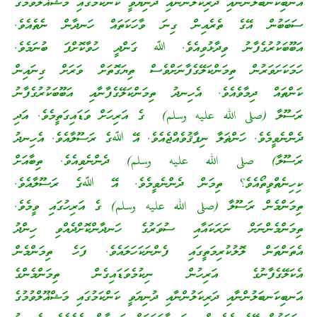
އަނބިކަނބަލުންނާއި ދަރިކަލުންނާއި ދުނިޔަވީ ކަންކަމުގައި މަޝްޣޫލްވުމުގެ
ސަބަބުން އޭގެ ތެރެއިން ގިނަ ވާހަކަތައް ހަނދާން ނެތެއެވެ.
އަބޫބަކުރުގެފާނު ވިދާޅުވިއެވެ. ﷲ ގަންދީ ހުވާކޮށްފަ ބުނަމެވެ.
ހަމަކަށަވަރުން ތިމަންކަލޭގެފާނަށްވެސް ތިޔަގޮތަށް ވަރަށް ގިނައިން
ކަންތައް ދިމާވެއެވެ. އެހިނދު ތިމަންކަލޭގެފާނާއި އަބޫބަކުރުގެފާނު
ރަސޫލާ (صلى الله عليه وسلم) ގެ އަރިހަށް ވަޑައިގަތީމެވެ. އަދި
ދެންނެވީމެވެ. ހަންޡަލާ ނިފާޤުވެއްޖެއެވެ. އޭ ﷲގެ ރަސޫލާއެވެ. އެހިނދު
ރަސޫލާ) صلى الله عليه وسلم) ދެންނެވިއެވެ. ތިބާއަށް
ކިހިނެތްވީތޯއެވެ؟ ތިމަން ދެންނެވީމެވެ. އޭ ﷲގެ ރަސޫލާއެވެ.
ތިމަންމެން ރަސޫލާ (صلى الله عليه وسلم) ގެ އަރިހުގައި ވީމެވެ.
ތިމަންމެންނަށް ނަރަކައާއި ސުވަރުގެ ހަނދާންކޮށްދެއްވި ހިންދު
އެތަންތަން ލޮލުކުރިމަތީގައި ފެންނަކަހަލައެވެ. ފަހެ ތިމަންމެން
އެކަލޭގެފާނުގެ އަރިހުން ނިކުމެވަޑައިގެން ތިމަންމެންގެ
އަނބިކަނބަލުންނާއި ދަރިކަލުންނާއި ދުނިޔަވީ ކަންކަމުގައި މަޝްޣޫލްވުމުގެ