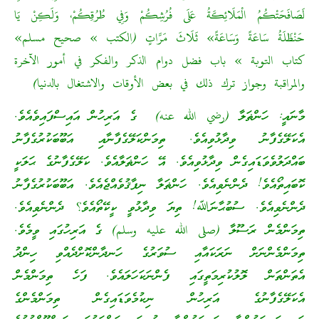
لَصَافَحَتْكُمُ الْمَلَائِكَةُ عَلَى فُرُشِكُمْ وَفِي طُرُقِكُمْ، وَلَكِنْ يَا
حَنْظَلَةُ سَاعَةً وَسَاعَةً» ثَلَاثَ مَرَّاتٍ (الكتب » صحيح مسلم»
كتاب التوبة » باب فضل دوام الذكر والفكر في أمور الآخرة
والمراقبة وجواز ترك ذلك في بعض الأوقات والاشتغال بالدنيا)
މާނައީ: ހަންޡަލާ (رضي الله عنه) ގެ އަރިހުން އައިސްފައިވެއެވެ.
އެކަލޭގެފާނު ވިދާޅުވިއެވެ. ތިމަންކަލޭގެފާނާއި އަބޫބަކުރުގެފާނު
ބައްދަލުވެވަޑައިގެން ވިދާޅުވިއެވެ. އޭ ހަންޡަލާއެވެ. ކަލޭގެފާނުގެ ޙަލަކީ
ކޮބައިތޯއެވެ! ދެންނެވިއެވެ. ހަންޡަލާ ނިފާޤުވެއްޖެއެވެ. އަބޫބަކުރުގެފާނު
ދެންނެވިއެވެ. ސުބުޙާނަﷲ! ތިޔަ ވިދާޅުވީ ކީކޭތޯއެވެ؟ ދެންނެވިއެވެ.
ތިމަންމެން ރަސޫލާ (صلى الله عليه وسلم) ގެ އަރިހުގައި ވީމެވެ.
ތިމަންމެންނަށް ނަރަކައާއި ސުވަރުގެ ހަނދާންކޮށްދެއްވި ހިންދު
އެތަންތަން ލޮލުކުރިމަތީގައި ފެންނަކަހަލައެވެ. ފަހެ ތިމަންމެން
އެކަލޭގެފާނުގެ އަރިހުން ނިކުމެވަޑައިގެން ތިމަންމެންގެ