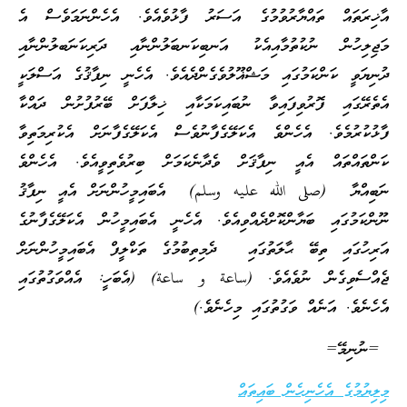
އާޚިރަތައް ތައްޔާރުވުމުގެ އަސަރު ފާޅުވެއެވެ. އެހެންނަމަވެސް އެ
މަޖިލިހުން ނުކުތުމާއިއެކު އަނބިކަނބަލުންނާއި ދަރިކަނަބލުންނާއި
ދުނިޔަވީ ކަންކަމުގައި މަޝްޣޫލުވެގެންދެއެވެ. އެހެނީ ނިފާޤުގެ އަސްލަކީ
އެތެރޭގައި ފޮރުވިފައިވާ ނުބައިކަމަކާއި ޚިލާފަށް ބޭރުފުށުން ދައްކާ
ފާޅުކުރުމެވެ. އެހެންވެ އެކަލޭގެފާނުވެސް އެކަލޭގެފާނަށް އެކުރިމަތިވާ
ކަންތައްތައް އެއީ ނިފާޤަށް ވެދާނެކަމަށް ބިރުވެތިވީއެވެ. އެހެންވެ
ނަބިއްޔާ (صلى الله عليه وسلم) އެބައިމީހުންނަށް އެއީ ނިފާޤު
ނޫންކަމުގައި ބަޔާންކޮށްދެއްވިއެވެ. އެހެނީ އެބައިމީހުން އެކަލޭގެފާނުގެ
އަރިހުގައި ތިބޭ ޙާލަތުގައި ދެމިތިބުމުގެ ތަކްލީފް އެބައިމީހުންނަށް
ޖެއްސެވިގެން ނުވެއެވެ. (ساعة و ساعة) (އެބަހީ: އެއްވަގުތުގައި
އެހެނެވެ. އަނެއް ވަގުތުގައި މިހެނެވެ.)
=ނުނިމޭ=
މިލިޔުމުގެ އެހެނިހެން ބައިތައް