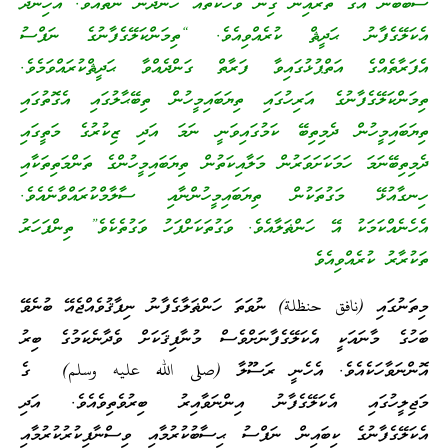
ސަބަބުން އޭގެ ތެރެއިން ގިނަ ވާހަކަތައް ހަނދާން ނެތެއެވެ. އެހިނދު
އެކަލޭގެފާނު ޙަދީޘް ކުރެއްވިއެވެ. “ތިމަންކަލޭގެފާނުގެ ނަފްސު
އެފަރާތެއްގެ އަތްޕުޅުގައިވާ ފަރާތް ގަންދެއްވާ ޙަދީޘްކުރައްވަމެވެ.
ތިމަންކަލޭގެފާނުގެ އަރިހުގައި ތިޔަބައިމީހުން ތިބޭޙާލުގައި އެގޮތުގައި
ތިޔަބައިމީހުން ދެމިތިބޭ ކަމުގައިވަނީ ނަމަ އަދި ޒިކުރުގެ މަތީގައި
ދެމިތިބޭނަމަ ހަމަކަށަވަރުން މަލާއިކަތުން ތިޔަބައިމީހުންގެ ތަންމަތިތަކާއި
ހިނގާއުޅޭ މަގުތަކުން ތިޔަބައިމީހުންނާއި ސާލާމްކުރައްވާނެއެވެ.
އެހެނެއްކަމަކު އޭ ހަންޡަލާއެވެ. ވަގުތަކަށްފަހު ވަގުތެކެވެ” ތިންފަހަރު
ތަކުރާރު ކުރެއްވިއެވެ
މިތަނުގައި (نافق حنظلة) ނުވަތަ ހަންޡަލާގެފާނު ނިފާޤުވެއްޖެއޭ ބުނެވޭ
ބަހުގެ މާނައަކީ އެކަލޭގެފާނަށްވެސް މުނާފިޤަކަށް ވެދާނެކަމުގެ ބިރު
އޮންނަވާހަކެއެވެ. އެހެނީ ރަސޫލާ (صلى الله عليه وسلم) ގެ
މަޖިލީހުގައި އެކަލޭގެފާނު އިންނަވާއިރު ބިރުވެތިވެއެވެ. އަދި
އެކަލޭގެފާނުގެ ކިބައިން ނަފްސު ޙިސާބުކުރުމާއި ވިސްނާފިކުރުކުރުމާއި