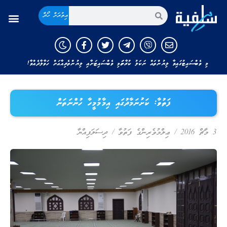
އިތުރަށް ހޯދާ
މި ވެބްސައިޓުގައިވާ ލިޔުންތައް ނަކަލު ކުރާނަމަ މި ވެބްސައިޓަށާއި ލިޔުންތެރިއާއަށް ހަވާލާދެއްވާ!
ފަތުވާ: ކަށުނަމާދުގައި އިމާމުމީހާ ހުންނަތަން
3 މާޗް 2016
/
ޢިލްމުވެރިންގެ ފަތުވާ
/
ދިސަލަފިއްޔާ