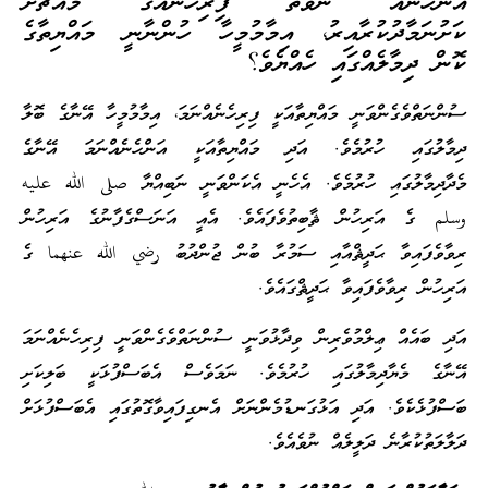
އަންހެނެއް ނުވަތަ ފިރިހެނެއްގެ މައްޗަށް
ކަށުނަމާދުކުރާއިރު، އިމާމުމީހާ ހުންނާނީ މައްޔިތާގެ
ކޮން ދިމާލެއްގައި ހެއްޔެވެ؟
ސުންނަތްވެގެންވަނީ މައްޔިތާއަކީ ފިރިހެނެއްނަމަ، އިމާމުމީހާ އޭނާގެ ބޮލާ
ދިމާލުގައި ހުރުމެވެ. އަދި މައްޔިތާއަކީ އަންހެނެއްނަމަ އޭނާގެ
މެދާދިމާލުގައި ހުރުމެވެ. އެހެނީ އެކަންވަނީ ނަބިއްޔާ صلى الله عليه
وسلم ގެ އަރިހުން ޘާބިތުވެފައެވެ. އެއީ އަނަސްގެފާނުގެ އަރިހުން
ރިވާވެފައިވާ ޙަދީޘްއާއި ސަމުރާ ބުން ޖުންދުބު رضي الله عنهما ގެ
އަރިހުން ރިވާވެފައިވާ ޙަދީޘްގައެވެ.
އަދި ބައެއް ޢިލްމުވެރިން ވިދާޅުވަނީ ސުންނަތްވެގެންވަނީ ފިރިހެނެއްނަމަ
އޭނާގެ މެޔާދިމާލުގައި ހުރުމެވެ. ނަމަވެސް އެބަސްފުޅަކީ ބަލިކަށި
ބަސްފުޅެކެވެ. އަދި އަޅުގަނޑުމެންނަށް އެނގިފައިވާގޮތުގައި އެބަސްފުޅަށް
ދަލާލަތުކުރާނެ ދަލީލެއް ނުވެއެވެ.