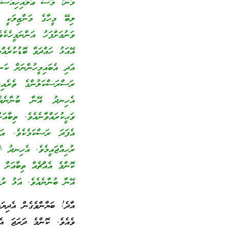
މާނަ: މޫސާ ޢަލައިހިއްސަލާ
ލިބޭ މީހާގެ މަންޒިލަކީ ކ
ވަނުމަށްފަހު އަންނަމީހެކ
އޭއަޅު ހައްދަވާ ބޮޑުކުރެއް
އަދި އެބައިމީހުންނަށް ކަނ
ރަސްރަސްކަލުންގެ ތެރެއި
އެހިނދު އޭނާ ބުނާނެއެ
ވަޙީކުރައްވާނެއެވެ. ތިބާ
އެފަދަ ރަސްކަމެކެވެ. އަ
ރުހިއްޖައީމެވެ. އެހިނދު ﷲ
ކޮންމެ އެއްޗެއް ތިބާއަށް 
އޭނާ ބުނާނެއެވެ. އަޅު ރުހި
އާދެ! ބަޔާންވެގެން އެދިޔ
ވެއެވެ. ކޮންމެ ދަރަޖަ އެ