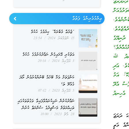
ަށުދަރަޖަ
ރުގެއަށް
ޢިލްމުވެރިންގެ ފަތުވާ
ާނެއެވެ.
އްޖެއެވެ.
“ޖުމުޢާ މުބާރަކާ” ކިޔުމުގެ ޙުކުމް
 ދުނިޔޭގެ
15 ނޮވެމްބަރު 2024
23:54
ެއްޔެވެ؟
އަތުކުރި އޮޅައިގެން ނަމާދުކުރުމުގެ ޙުކުމް
ހިނދު ﷲ
3 އޭޕްރިލް 2024
20:14
ވެ. އަދި
ކޮ! އަޅު
ކަންފަތަށް އަޅާ ބޭހެއް ބޭނުންކުރުމުން ރޯދަ
ފުސު އެދޭ
ގެއްލޭ ތަ؟
5 އޭޕްރިލް 2023
07:12
. އެހިނދު
ނަމާދުކުރުން ނަހީކުރައްވާފައިވާ ވަގުތުތަކުގައި
ތަޙިއްޔަތުލް މަސްޖިދުގެ ސުންނަތް ކުރުން
28 މާޗް 2023
18:00
ަ ދަރަޖަ
ްމެ މަތީ