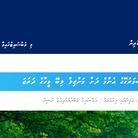
ުދިން
މި ވެބްސައިޓުގައިވާ 
ަރުގޭގެ އެންމެ ދަށް މަންޒިލް ލިބޭ މީހާގެ ދަރަޖަ
,
ޢަޤީދާއާއި ފިރުޤާތައް
/
އައްޝައިޚް ޢަބްދުލްމުޢިއްޒު ރަޝީދު