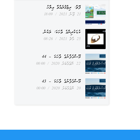
ފޮތް: ރިޒްޤުދެއްވާ އިލާހު
21 ޖޫން 2021
18:09
ކުޑަކުދިންގެ ވާހަކަ: ލަކުނު
25 މާޗް 2021
08:26
މޫސާގެފާނުގެ ވާހަކަ – 44
22 ނޮވެމްބަރު 2020
00:00
މޫސާގެފާނުގެ ވާހަކަ – 43
20 ނޮވެމްބަރު 2020
00:00