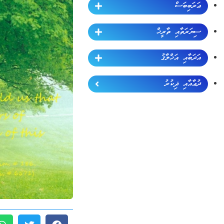
ޢަރަބިބަސް
ސިޔަރަތާއި ތާރީޚް
އަދަބާއި އަޚްލާޤު
ދުޢާއާއި ޛިކުރު