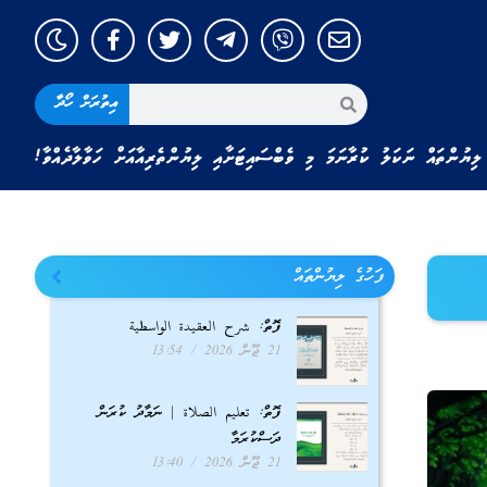
އިތުރަށް ހޯދާ
ލިޔުންތައް ނަކަލު ކުރާނަމަ މި ވެބްސައިޓަށާއި ލިޔުންތެރިއާއަށް ހަވާލާދެއްވާ!
ފަހުގެ ލިޔުންތައް
ފޮތް: شرح العقيدة الواسطية
21 ޖޫން 2026
13:54
ފޮތް: تعليم الصلاة | ނަމާދު ކުރަން
ދަސްކުރަމާ
21 ޖޫން 2026
13:40