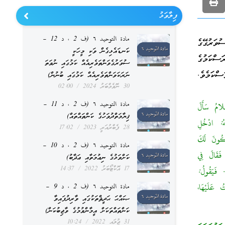
ފިލާވަޅު
مادة التوحيد ٦ (ف 2 ، د 12 –
ުވަރުގޭގެ
ކަނޑައެޅިގެން ވަކި މީހަކީ
ސްކަމުގެ
ސުވަރުގެވަންތަވެރިއެއް ކަމުގައި ނުވަތަ
ްކަމެވެ.
ނަރަކަވަންތަވެރިއެއް ކަމުގައި ބުނުން)
30 ނޮވެމްބަރު 2024
02:00
مادة التوحيد ٦ (ف 2 ، د 11 –
لامُ سَأَلَ
ޤިޔާމަތްދުވަހުގެ ކަންތައްތައް)
َهُ: ادْخُلِ
28 ފެބްރުއަރީ 2023
17:02
يَكُونَ لَكَ
مادة التوحيد ٦ (ف 2 ، د 10 –
فَقَالَ فِي
ކަށްވަޅުގެ ނިޢުމަތާއި ޢަޛާބު)
17 އޮކްޓޯބަރު 2022
14:37
 فَيَقُولُ:
 عَلَيْهَا،
مادة التوحيد ٦ (ف 2 ، د 9 –
ޞައްޙަ ޙަދީޘްތަކުގައި ވާރިދުފައިވާ
ކަންތައްތަކަށް އީމާންވުމުގެ ވާޖިބުކަން)
31 ޖުލައި 2022
10:24