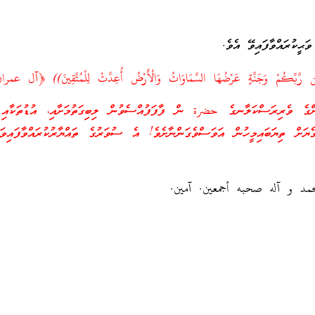
ީކުރައްވާފައިވޭ އެވެ.
ِّن رَّبِّكُمْ وَجَنَّةٍ عَرْضُهَا السَّمَاوَاتُ وَالْأَرْضُ أُعِدَّتْ لِلْمُتَّقِينَ)) ﴿آل عمران، ٣
ންގެ ވެރިރަސްކަލާނގެ حضرة ން ފާފަފުއްސެވުން ލިބިގަތުމަށާއި، އުޑުތަކާއި 
ެޔަށް ތިޔަބައިމީހުން އަވަސްވެގަންނާށެވެ! އެ ސުވަރުގެ ތައްޔާރުކުރައްވާފައިވ
حمد و آله صحبه أجمعين. آمين.