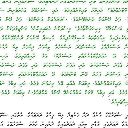
މް އެކަލޭގެފާނުގެ ވެރި ރަސްކަލާނގެއަށް ދެންނެވިއެވެ. ސުވަރުގެއިން އެންމެ ދ
ޮބާހެއްޔެވެ؟ އެއިލާހު ވަޙީކުރެއްވިއެވެ. އެއީ ސުވަރުގޭގެ އަހުލުވެރިން ސުވަ
ެވެ. ފަހެ އޭނާއަށް ދެންނެވޭނެއެވެ. ސުވަރުގެއަށް ވަންނާށެވެ. ފަހެ އޭނާ ބުނ
ވި ރަސްކަލާކޮ! ކިހިނަކުންތޯއެވެ؟ މީސްތަކުން އެބައިމީހުންގެ މަންޒިލުތަކަށް ވަދެ
ޑައެޅިފައިވާ ނިޢުމަތްތައް ޙާޞިލުކޮށްފިއެވެ. އެހިނދު އޭނާއަށް ދެންނެވޭނެއެވެ.
ން ރަސްކަލެއްގެ ރަސްކަންފަދަ ރަސްކަމެއް ތިބާއަށް ލިބުމަށް ތިބާ ރުހެންހ
ވެ. އޭ ހައްދަވާބޮޑުކުރެއްވި ރަސްކަލާކޮ! އަޅު ރުހިއްޖައީމެވެ. އެ
އަށް އެފަދަ ރަސްކަމެކެވެ. އަދި އެފަދަ ރަސްކަމެކެވެ. އަދި އެފަދަ ރަސްކަމެކެ
ދި ފަސްވަނަ ފަހަރު އޭނާ ބުނާނެއެވެ. އޭ ހައްދަވާބޮޑުކުރެއްވި ރަސްކަލާ
 ވަޙީކުރައްވާނެއެވެ. ތިބާއަށް އެއާއި އޭގެ ދިހަގުނަ ވެއެވެ. އަދި ތިބާގެ ނަ
ވެއެވެ. އަދި ތިބާގެ ލޮލަށް އަރާމުކަންދޭ ކޮންމެ އެއްޗެއްވެސް ތިބާއަށް ވެއެވެ
އްޖައީމެވެ.”
ައީ ސުވަރުގޭގެ އެންމެ ދަށް މަންޒިލް ލިބޭ މީހާގެ ދަރަޖައެވެ. އެތާގައި ސަތޭކ
އްގެ ދެމެދުގައި އުޑާއި ބިމާއި ދެމެދުގައިވާ ދުރުމިން ވެއެވެ. ސުވަރުގޭގެ އެނ