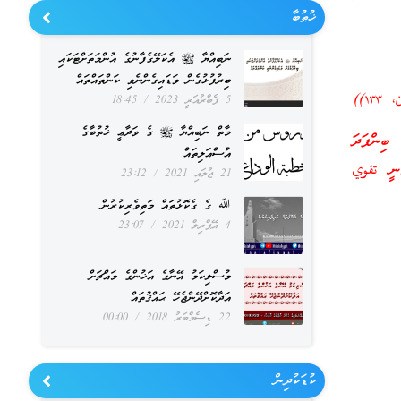
ޚުޠުބާ
ނަބިއްޔާ ﷺ އެކަލޭގެފާނުގެ އުންމަތަށްޓަކައި
ބިރުފުޅުގެން ވަޑައިގެންނެވި ކަންތައްތައް
١٣))
5 ފެބްރުއަރީ 2023
18:45
މާތް ނަބިއްޔާ ﷺ ގެ ވަދާޢީ ޚުތުބާގެ
ބިންފަދަ
އުސްއަލިތައް
ަނީ تقوي
21 ޖުލައި 2021
23:12
ﷲ ގެ ގެކޮޅުތައް މަތިވެރިކުރުން
4 އޭޕްރިލް 2021
23:07
މުސްލިކަމު އޭނާގެ އަޚުންގެ މައްޗަށް
އަދާކޮށްދޭންޖެހޭ ޙައްޤުތައް
22 ޑިސެމްބަރު 2018
00:00
ކުޑަކުދިން