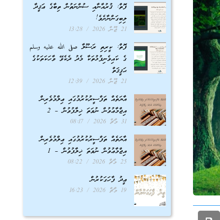
ފޮތް: ޤުރުއާނާއި ސުންނަތުން ތިބާގެ ޢަޤީދާ
ލިބިގަންނާށެވެ!
21 ޖޫން 2026
13:28
ފޮތް: ކީރިތި ރަސޫލާ صلى الله عليه وسلم
ގެ ކައިވެނިފުޅުތަކާ މެދު ދެކެވޭ ވާހަކަތަކުގެ
ޙަޤީޤަތް
21 ޖޫން 2026
12:39
އާޔަތެއް ތަފްސީރުކުރުމުގައި ޢިލްމުވެރިން
އިޖްމާޢުވުން ނުވަތަ ޚިލާފުވުން – 2
31 މާޗް 2026
08:17
އާޔަތެއް ތަފްސީރުކުރުމުގައި ޢިލްމުވެރިން
އިޖްމާޢުވުން ނުވަތަ ޚިލާފުވުން – 1
25 މާޗް 2026
08:22
ޢީދު ފާހަގަކުރުން
19 މާޗް 2026
16:23