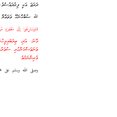
ދަރަޖަ އަކީ ފިރުދައުސެވެ.
ﷲ ޞުބްޙާނަހޫ ވަތަޢާލާ ވަޙ
((وَسَارِعُوا إِلَىٰ مَغْفِرَةٍ م
މާނަ: އަދި، ތިޔަބައިމީހު
ތަނަވަސްކަންހުރި ސުވަރުގ
ވެރިންނަށެވެ.
وصلى الله وسلم على م