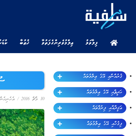
ފިލާވަޅު
ޢިލްމުވެރިންގެ ފަތުވާ
ޚުޠުބާ
ކުޑަކ
ޤުރުއާނާއި އޭގެ ޢިލްމުތައް
ސުވ
ޙަދީޘާއި އޭގެ ޢިލްމުތައް
10 މާޗް 2016
/
އެހެނިހެން
ޢަޤީދާއާއި ފިރުޤާތައް
ފިޤުހާއި އޭގެ ޢިލްމުތައް