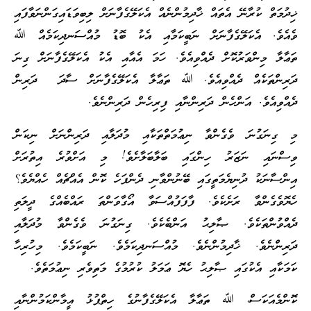
ޚިދުމަތް ކުރާނޭ އެތައް ޚާދިމުންނެއް އެކަލޭގެފާނަށް ލިބިވަޑައިގަންނަވާފައި
ވެއެވެ. އެކަލޭގެފާނަށް ނަބީކަމާއި އެކު ބޮޑު މުއްސަނދިކަމެއް ﷲ
ތަޢާލާ މިންވަރުކޮށް ދެއްވިއެވެ. ހަމަ އެއާއި އެކު އެކަލޭގެފާނަށް ގިނަ
ދަރިންތަކެއް ދެއްވިއެވެ. ﷲ ތަޢާލާ އެކަލޭގެފާނަށް ސާދަ ދަރިން
ދެއްވިއެވެ. އަންހެން ދަރިންނާއި ފިރިހެން ދަރިންނެވެ.
މި ގިނަގުނަ ވެގެންވާ ނިޢުމަތްތަކާއި މުދަލާއި ދަރިންނަށް ނިކަން
ވިސްނައި ނަޒަރު ހިންގައި ބަލާބަލާށެވެ! މި އަށްވުރެ އިތުރަށް
އިންސާނަކު ދުނިޔެމަތީގައި ބޭނުންވާނި ދެންފަހެ ކޮން އެއްޗެއް ހެއްޔެވެ؟
ހެޔޮވެގެންވާ ރަށެކެވެ. ފާފަފުއްސަވާ އޯގާވަންތަ ރައްބެއްގެ ދީލަތި
ދެއްވުންތަކެވެ. ޞާލިޙު އަންބެކެވެ. ގިނަގުނަ ވެގެންވާ މުދަލާއި
ދަރިންނެވެ. ޚާދިމުންނެވެ. މުއްސަނދިކަމެވެ. ނަބީކަމެވެ. މިހުރިހާ
ކަމަކާއި އެކުގައި ޞާލިޙު ހެޔޮ ޢަމަލު ކުރުމުގެ މަތިވެރި ނިޢުމަތެވެ.
ކޮންމެއަކަސް، ﷲ ތަޢާލާ އެކަލޭގެފާނުގެ ހިތްޕުޅު އީމާންކަމުންނާއި