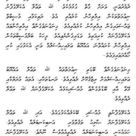
ދެމެދުވަނީ ވަރަށް ގާތް ގުޅުމެކެވެ. ﷲ ތަޢާލާ އެކަލޭގެފާނު
ނިޢުމަތްތަކުން އިމްތިހާނު ކުރެއްވި އެވެ. ދަތިކަމާއި މުޞީބާތް
ޖައްސަވައިގެން އިމްތިހާނު ކުރެއްވިއެވެ. ގިނަގުނަވެގެންވާ އިމްތިހާންތައް
އެކަލޭގެފާނަށް ކުރިމަތިވެ ވަޑައިގެންނެވިއެވެ. މީހަކު ބަލާމުޞީބާތަކުން
އިމްތިހާން ކުރައްވާނަަ، އައްޔޫބު ޢަލައިހިއްސަލާމް ވަނީ އެކަމުގައި ކުރި
ހޯއްދަވައިފައެވެ..
ގިނަގުނަވެގެންވާ ބޮޑަތި ނިޢުމަތްތައް ﷲ ތަޢާލާ އައްޔޫބު
ޢަލައިހިއްސަލާމަށް ރިޒްޤުކޮށް ދެއްވިއެވެ. ދަނޑުތަކާއި، އެތައް މުދަލާކާއި
މޭވާ އާއި ބޮޑުވެގެންވާ މުއްސަދިކަމެއް އެކަލޭގެފާނަށް ﷲ ތަޢާލާ
ދެއްވިއެވެ.
އެކަލޭގެފާނުވީ މުއްސަދި ބޭކަލެއްކަމުގައެވެ. އަދި ﷲ ތަޢާލާ
އެކަލޭގެފާނަށް ޞާލިޙު ތަޤުވާވެރި އަނބިކަނބަލެއް ދެއްވިއެވެ.
ހަމައެކަނި އަނބިކަނަބަލެއް ދެއްވީއެއްވެސް ނޫނެވެ. އެކަލޭގެފާނަށް