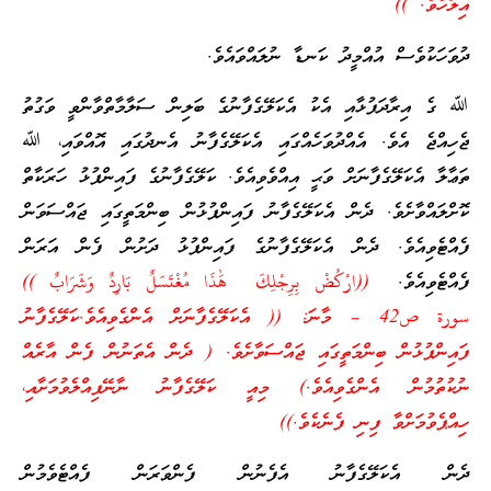
އިލާހެވެ. ))
ދުވަހަކުވެސް އުއްމީދު ކަނޑާ ނުލައްވައެވެ.
ﷲ ގެ އިރާދަފުޅާއި އެކު އެކަލޭގެފާނުގެ ބަލިން ސަލާމާތްވާންވީ ވަގުތު
ޖެހިއްޖެ އެވެ. އެއްދުވަހެއްގައި އެކަލޭގެފާނު އެނދުގައި އޮއްވައި، ﷲ
ތަޢާލާ އެކަލޭގެފާނަށް ވަޙީ އިއްވެވިއެވެ. ކަލޭގެފާނުގެ ފައިންޕުޅު ހަރަކާތް
ކޮށްލައްވާށެވެ. ދެން އެކަލޭގެފާނު ފައިންޕުޅުން ބިންމަތީގައި ޖައްސަވަން
ފެއްޓެވިއެވެ. ދެން އެކަލޭގެފާނުގެ ފައިންޕުޅު ދަށުން ފެން އަރަން
ފެއްޓެވިއެވެ.
((
ارْكُضْ بِرِجْلِكَ
هَٰذَا مُغْتَسَلٌ
بَارِدٌ وَشَرَابٌ
))
سورة ص42 – މާނަ: (( އެކަލޭގެފާނަށް އެންގެވިއެވެ.ކަލޭގެފާނު
ފައިންޕުޅުން ބިންމަތީގައި ޖައްސަވާށެވެ. ( ދެން އެތަނުން ފެން އާރެއް
ނުކުތުމުން އެންގެވިއެވެ.) މިއީ ކަލޭގެފާނު ނާނޭފިއްލެވުމަށާއި،
ހިއްޕެވުމަށްވާ ފިނި ފެނެކެވެ.))
ދެން އެކަލޭގެފާނު އެފެނުން ފެންވަރަން ފެއްޓެވެމުން