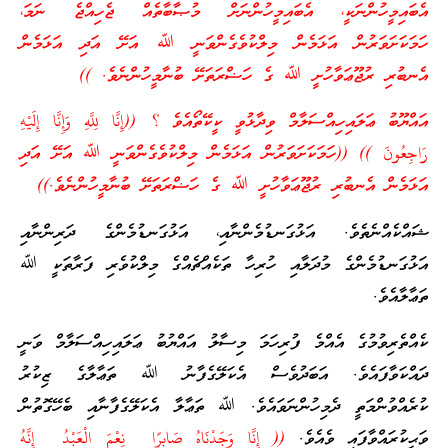
އެބައިމީހުންނަކީ، އެބައިމީހުންނަށް މުޞާބާތެއް ޖެހިއްޖެ ނަމަ،
ހަމަކަށަވަރުން އަޅަމެން މިލްކުވެގެންވަނީ ﷲ އަށޭ އަދި އަޅަމެން
އެނބުރި ރުޖޫޢަވާހުށީ ﷲ ގެ ހަޟްރަތަށޭ ބުނާމީހުންނެވެ. ))
އައްޔޫބު ޢަލައިހިއްސަލާމް ވިދާޅުވީ ކީކޭތޯއެވެ ؟ ((
إِنَّا لِلَّهِ
وَإِنَّا إِلَيْهِ
رَاجِعُونَ
)) ((ހަމަކަށަވަރުން އަޅަމެން މިލްކުވެގެންވަނީ ﷲ އަށޭ އަދި
އަޅަމެން އެނބުރި ރުޖޫޢަވާހުށީ ﷲ ގެ ހަޟްރަތަށޭ ބުނާމީހުންނެވެ.))
ޝައްކެއްނެތެވެ. އަޅުގަނޑުމެންނާއި، އަޅުގަނޑުމެންގެ ދަރިންނާއި
އަޅުގަނޑުމެންގެ މުދަލާއި ހުރިހާ ތަކެއްޗެއްގެ މިލްކުވެރި ފަރާތަކީ ﷲ
ތަޢާލާއެވެ.
ކެއްތެރިވުމުގެ އެއްމެ ފުރިހަމަ މިސާލު އައްޔުބު ޢަލައިހިއްސަލާމް ވަނީ
ދައްކަވާފައެވެ. އަބަދުވެސް އެކަލޭގެފާނު ﷲ ތަޢާލާގެ ޒިކުރު
ކުރެއްވުންމަތީ ދެމިހުންނަވައެވެ. ﷲ ތަޢާލާ އެކަލޭގެފާނާއި ބެހޭގޮތުން
ވަޙީކުރައްވާފައި ވެއެވެ.
((
إِنَّا وَجَدْنَاهُ صَابِرًا
نِعْمَ
الْعَبْدُ إِنَّهُ