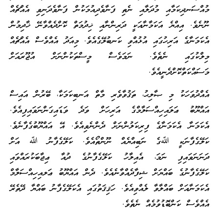
މުއްސަނދިކަމާއި މުދަލާއި ނެތި ފަނާވެދިއުމަކުން ފަނާވެދަނިވި އެއްޗެއް
ނޫނެވެ. އިއްޔެ އަކަމާނާއަކީ ދަރިންނާއި ޚިދުމަތް ކޮށްދެއްވާނޭ ޚާދިމުން
އެކަމަނާގެ އަރިހުގައި އުޅުއްވި ކަނބުލޭގެއެވެ. މިއަދު އެއްވެސް އެއްޗެއް
މިލްކުގައި ނެތެވެ. ނަމަވެސް މީސްތަކުންނަށް އުޖޫރައަށް
މަސައްކަތްކޮށްދެނީއެވެ.
އެއްދުވަހަކު މި ޞާލިޙު، ތަޤުވާވެރި މާތް އަނބިކަމަކާ، ބޭރުން އައިސް
އައްޔޫބު ޢަލައިހިއްސަލާމްގެ އަރިހަށް ވަދެ ވަޑައިގަންނަވައިފިއެވެ.
އެކަމަނާ އެކަމަނާގެ ފިރިކަލުންނަށް ދެންނެވިއެވެ. އޭ އައްޔޫބުގެފާނެވެ.
ކަލޭގެފާނަކީ ﷲގެ ނަބިއްޔެއް ނޫންތޯއެވެ. ކަލޭގެފާނު ﷲ އަށް
ދަނަނަވައިފި ނަމަ، އެއިލާހު ކަލޭގެފާނުގެ ދުއާ ޢިޖާބަކުރައްވައި
ކަލޭގެފާނުގެ ބައްޔަށް ޝިފާދެއްވާނެއެވެ. ދެން އައްޔޫބު ޢަލއިހިއްސަލާމް
އެކަމަނާއަށް ބައްލާވާ ލެއްވިއެވެ. ހަޤިޤަތުގައި އެކަލޭގެފާނު ބައްޔާ ދޭތެރޭ
އެއްވެސް ކަންބޮޑުވުމެއް ނެތެވެ.