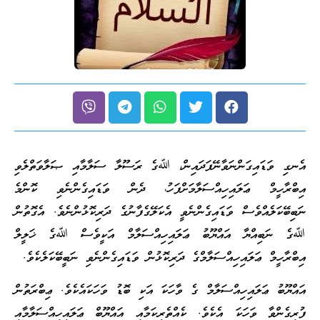
އެނގި ވަޑައިގަންނަވާނޭފަދައިން، ﷲގެ ރަސޫލާ ސަލާމާއި ޞަލާވަތްލެވި
އިބްރާހީމް ޢަލައިހިއްސަލާމަށްފަހު، ދެން ވަޑައިގެންނެވި ކޮންމެ
ނަބިބޭކަލެއްވެސް ވަޑައިގެންނެވީ އެކަލޭގެފާނުގެ ދަރިކޮޅުންނެވެ. އެގޮތުން
ﷲގެ ނަބިއްޔާ އައްޔޫބު ޢަލައިހިއްސަލާމް އަކީވެސް ﷲގެ ޚަލީލް
އިބްރާހީމް ޢަލައިހިއްސަލާމްގެ ދަރިކޮޅުން ވަޑައިގެންނެވި ނަބީބޭކަލެކެވެ.
އައްޔޫބު ޢަލައިހިއްސަލާމް ގެ ވާހަކަ އަކި ބޮޑު ވަހަކައެކެވެ. ޢިބްރަތުން
ފުރިގެންވާ ވަހަކަ އެކެވެ. ކެއްތެރިކަމާއި އައްޔޫބް ޢަލައިހިއްސަލާމާއި