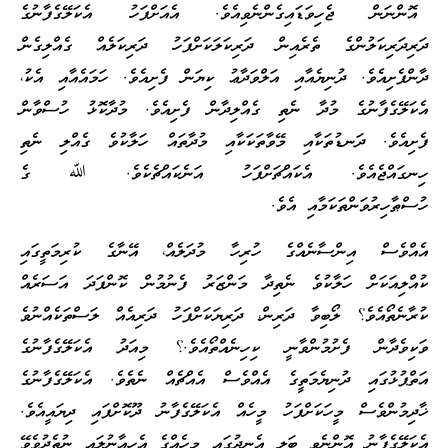
އޮންނަން ޖެހިވަޑައިގެންނެވިއެވެ. އެއަށްފަހު އެކަލޭގެފާނުގެ
ދަރިދަރިކަލުންގެ ތެރެއިން ދަރިކަލަކަށްފަހު ދަރިކަލެއް ގެއްލިގެން
ދާންފެށިއެވެ. ދުނިޔެއާއި އަލްވަދާޢު ކިޔަން ފެށިއެވެ. ހަމައެއާއި އެކު،
އެކަލޭގެފާނުގެ މުދާ ނެތި ގެއްލިދާން ފެށިއެވެ. މުދާކޮޅު ހުސްވާން
ފެށިއެވެ. ދަނޑުތަކާއި މޭވާތަކަކާއި މުދާތައް ހަލާކުވެ ގެއްލި ނެތި
ހިނގައްޖެއެވެ. އެކައްޗަށްފަހު އަނެކައްޗެކެވެ. ﷲ ގެ
ހުސްޠާހިރުވަންތަކަމާއި އެވެ.
އެއްވެސް އިންސާނެއްގެ ހުރިހާ މުދަލެއް، އޭނާގެ ކުރިމަތީގައި
ކުއްލިއަކަށް ހަލާކުވެ ނެތިދާ މަންޒަރު ފެނުމުން ކޮންފަދަ އަސަރެއް
ކުރާނެތޯއެވެ؟ ލޯބިވާ ދަރިން، ދަރިޔަކަށްފަހު ދަރިއެއް ލަސްތަކެއްނުވެ
ވަކިވެދާން ފެށުމުންވާނީ ކިހިނެއްތޯއެވެ.؟ މިއަދު އެކަލޭގެފާނުގެ
އަތްޕުޅުގައި ދުނިޔެމަތީގެ އެއްވެސް އެއްޗެއް ނެތެވެ. އެކަލޭގެފާނުގެ
ޚާދިމުންވެސް މީހަކަށްފަހު މީހެއް އެކަލޭގެފާނު ދޫކޮށްފައި ދިޔައީއެވެ.
އެކަލޭގެފާނު އޮންނެވީ ބަލި އެނދުގައި މީހެއްގެ އެހީއާނުލައި ނުތެދުވެވޭ