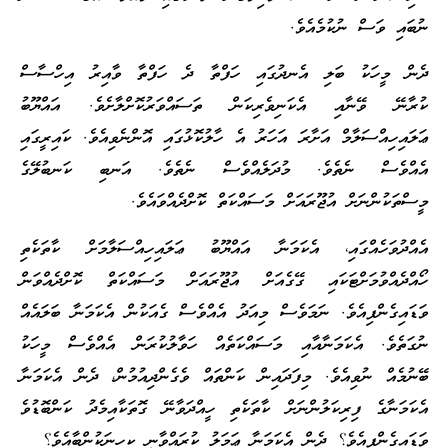
ނުބައި ވަސް ނުކުމެއެވެ.
ދެން މީހަކު ބަލި އެނދުގައި ހަފްތާ ދެ ހަފްތާ ވާއިރު އިހްސާސް
ކުރާނޭ ވޭނާއި އެކަނިވެރިކަން ތަސައްވަރުކޮށްލާށެވެ. އައްޔޫބު
ޢަލައިހިއްސަލާމް އަށާރަ އަހަރު އެ ހާލުކޮޅުގައި އޮންނެވިއެވެ. ކައިރީގައި
އެއްވެސް ނެތެވެ. މުދަލެއްވެސް ނެތެވެ. އަނބި ކަނބުލޭގެ
މީސްތަކުންނަށް އުޖޫރައަށް މަސައްކަތް ކޮށްދެއްވައެވެ.
އެއްދުވަހެއްގައި، އެކަމަނާ އައްޔޫބު ޢަލައިހިއްސަލާމަށް ކާތަކެތި
ހޯއްދެއްވުމަށްޓަކައި ގޭގެއަށް އުޖޫރައަށް މަސައްކަތް ކޮށްދެއްވަން
ވަޑައިގެންފިއެވެ. ނަމަވެސް މިއަދު އެއްވެސް ގެއަކުން އެކަމަނާ ބަލައެއް
ނުގަތެވެ. އެކަމަނާއާއި މަސައްކަތެއް ހަވާލުކުރަން އެއްވެސް މީހަކު
ބޭނުމެއް ނުވިއެވެ. މިފަދައިން ކަންތައް ވެގެންދިއުމުން، ދެން އެކަމަނާ
އެކަމަނާގެ ފިރިކަލުންނަށް ކާތަކެތި ހީއްދަވާނޭ ގޮތަކާއިމެދު ކަންބޮޑުވެ
ވަޑައިގެންފިއެވެ؟ ދެން އެކަމަނާ ޢަމަލު ކުރައްވާނީ ކިހިނަކުންބާއެވެ؟