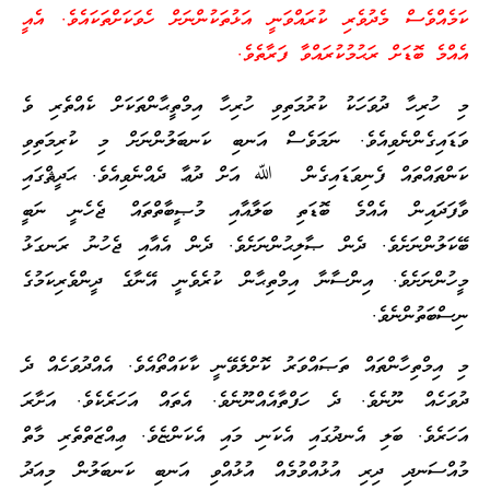
ކަމެއްވެސް މެދުވެރި ކުރައްވަނީ އަޅުތަކުންނަށް ހެވަކަށްތަކައެވެ. އެއީ
އެއްމެ ބޮޑަށް ރަޙުމުކުރައްވާ ފަރާތެވެ.
މި ހުރިހާ ދުވަހަކު ކުރުމަތިވި ހުރިހާ އިމްތީޙާންތަކަށް ކެއްތެރި ވެ
ވަޑައިގެންނެވިއެވެ. ނަމަވެސް އަނބި ކަނބަލުންނަށް މި ކުރިމަތިވި
ކަންތައްތައް ފެނިވަޑައިގެން ﷲ އަށް ދުޢާ ދެއްނެވިއެވެ. ޙަދީޘްގައި
ވާފަދައިން އެއްމެ ބޮޑަތި ބަލާއާއި މުޞީބާތްތައް ޖެހެނީ ނަބީ
ބޭކަލުންނަށެވެ. ދެން ޞާލިޙުންނަށެވެ. ދެން އެއާއި ޖެހުނު ރަނގަޅު
މީހުންނަށެވެ. އިންސާނާ އިމްތިޙާން ކުރެވެނީ އޭނާގެ ދީންވެރިކަމުގެ
ނިސްބަތުންނެވެ.
މި އިމްތިހާންތައް ތަޞައްވަރު ކޮށްލެވޭނީ ކާކައްތޯއެވެ. އެއްދުވަހެއް ދެ
ދުވަހެއް ނޫނެވެ. ދެ ހަފްތާއެއްނޫނެވެ. އެތައް އަހަރެކެވެ. އަށާރަ
އަހަރެވެ. ބަލި އެނދުގައި އެކަނި މައި އެކަންޏެވެ. ޢިއްޒަތްތެރި މާތް
މުއްސަނދި ދިރި އުޅުއްވުމެއް އުޅުއްވި އަނބި ކަނބަލުން މިއަދު