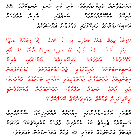
އެކަލޭގެފާނަށް ވަޙީކުރެއްވިއެވެ. ކުދި ކުދި ދަނޑި ދަނޑިކޮޅުގެ 100
އެތިކޮޅު އެއްކޮށްލުމަށްފަހު ބަނދެފައި ، އެއިން އެއްފަހަރު
އަނބިކަނބަލުންގެ ގައިކޮޅުގައި މަޑުމަޑުން ޖައްސަވާށެވެ.
((
وَخُذْ بِيَدِكَ ضِغْثًا فَاضْرِبْ
بِهِ
وَلَا تَحْنَثْ إِنَّا وَجَدْنَاهُ صَابِرًا
نِعْمَ
الْعَبْدُ
إِنَّهُ أَوَّابٌ
)) سورة ص44 މާނަ: (( އަދި
ކަލޭގެފާނުގެ އަތްޕުޅުން ހުއިބޮނޑިއެއް ނަންގަވައި، އެއިން
އަނބިކަނބަލުންގެ ކައިކޮޅުގައި ޖައްސަވާލައްވާށެވެ. ހަމަކަށަވަރުން
ތިމަންއިލާހު އެކަލޭގެފާނު ދެކެވަޑައިގަތީ ކެއްތެރި ބޭކަލެއްގެ ގޮތުގައެވެ.
އެއީ ހާދަހާ ރަނގަޅު އަޅެކެވެ. ހަމަކަށަވަރުން އެކަލޭގެފާނަކީ
ގިނަގިނައިން ތައުބާވެ ވަޑައިގަންނަވާ ބޭކަލެކެވެ.))
ދުޢާއަކީ އަޅުގަނޑުމެންނަކީ ނިއުމަތެއް ދެއްވައިފިނަމަ ޝުކުރުވެރިވާ،
މުޞީބާތެއް ޖެހިއްޖެ ނަމަ ކެއްތެރިވާ، ފާފައެއް ކުރެވިއްޖެނަމަ ވަގުތުން
ތައުބާވާ އަޅުންތަކެއް ކަމުގައި ﷲ ތަޢާލާ އަޅުގަނޑުމެން ލެއްވުމެވެ.