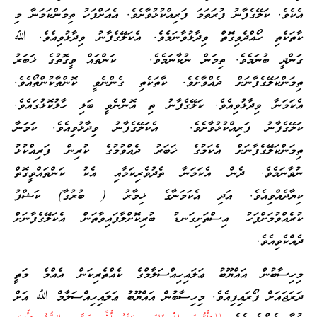
އެކެވެ. ކަލޭގެފާނު ފުރަތަމަ ފަރިއްކުޅުވާށެވެ. އެއަށްފަހު ތިމަންކަމަނާ މި
ކާތަކެތި ހޯއްދެވިގޮތް ވިދާޅުވާނަމެވެ. އެކަލޭގެފާނު ވިދާޅުވިއެވެ. ﷲ
ގަންދީ ބުނަމެވެ. ތިމަން ނުކާނަމެވެ. ކަންތައް ވީގޮތުގެ ޚަބަރު
ތިމަންކަލޭގެފާނަށް ދެއްވާށެވެ. ކާތަކެތި ގެންނެވީ ކޮންތާކުންތޯއެވެ.
އެކަމަނާ ވިދާޅުވިއެވެ. ކަލޭގެފާނު ތި އޮންނެވީ ބަލި ހާލުކޮޅުގައެވެ.
ކަލޭގެފާނު ފަރިއްކުޅުވާށެވެ. އެކަލޭގެފާނު ވިދާޅުވިއެވެ. ކަމަނާ
ތިމަންކަލޭގެފާނަށް އެކަމުގެ ޚަބަރު ދެއްވުމުގެ ކުރިން ފަރިއްކުޅު
ނުވާނަމެވެ. ދެން އެކަމަނާ ތެދުވެރިކަމާއި އެކު ކަންތައްވީގޮތް
ކިޔާދެއްވިއެވެ. އަދި އެކަމަނާގެ ޚިމާރު ( ބުރުގާ) ކަޝްފު
ކުރެއްވުމަށްފަހު އިސްތަށިގަނޑު ބުރިކޮށްލާފައިވާތަން އެކަލޭގެފާނަށް
ދެއްކެވިއެވެ.
މިހިސާބުން އައްޔޫބު ޢަލައިހިއްސަލާމްގެ ކެއްތެރިކަން އެއްމެ މަތީ
ދަރަޖައަށް ފޯރައިފިއެވެ. މިހިސާބުން އައްޔޫބު ޢަލައިހިއްސަލާމް ﷲ އަށް