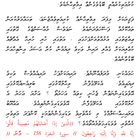
ކުރުމަތިކުރެއްވީ ބޮޑުވެގެންވާ އިމްތިޙާނެކެވެ.
ފަޤީރަކަށް މިފަދަ އިމްތިޙާނެއް ކުރިމަތިވެއްޖެނަމަ، ތަޙައްމަލުކުރަން
ތައްކޮޅެއް ފަސޭހަވެދަނެއެވެ. ނަމަވެސް މުއްސަންޖެގެ ގޮތުގައި
ޢިއްޒަތުގައި އުޅުއްވުމަށްފަހުގައި ، އަތުގައި ހުރި ހުރިހާ އެއްޗެއް
ކުއްލިޔަކަށް ގެއްލި ދަރިން ވަކިވެ ދިޔުމުން، ކުރާ އަސަރު އިންތިހާއަށް
ބޮޑުވާނެއެވެ.
ހަމައެކަނި މުދަލެއްނޫނެވެ. ދަރިޔަކަށްފަހު ދަރިއެއްވެސް ވަކިވެ
ދިޔައީއެވެ. އެކަލޭގެފާނު މިޙާލުކޮޅުގައި ބަލިއެނދުކޮޅުގައި
އޮވެވަޑައިންނަވާން ޖެހުނީ ކިތައް އަހަރުތޯ ؟ އަށާރަ އަހަރު އެ
ހާލުކޮޅުގައި އެކަލޭގެފާނު އޮވެވަޑައިގެންނެވިއެވެ. އައްޔޫބު
ޢަލައިހިއްސަލާމްގެ މި ކެއްތެރިވެ ވަޑައިގެންނެވުމަކީ ކޮންފަދަ މަތިވެރި
ކެއްތެރި ވެވަޑައިގަތުމެއްތޯއެވެ.؟
((الَّذِينَ إِذَا
أَصَابَتْهُمْ
مُصِيبَةٌ
قَالُوا
إِنَّا لِلَّهِ
وَإِنَّا إِلَيْهِ رَاجِعُونَ
)) سورة البقرة 156 – މާނަ ((