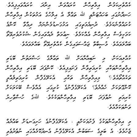
ކެއްތެރިކަމުން އިމްތިޙާން ކުރައްވަން އިރާދަ ކުރައްވައިފިއެވެ.
ހަނދާނުގައި ބަހައްޓަންވީ ﷲ ތަޢާލާ އެ އިލާހުގެ އަޅުތަކުން އިމްތިޙާން
ކުރައްވާނެކަމެވެ. ދުނިޔެމަތީގައި އަޅުގަނޑުމެންނަށް ދިމާވާ ކޮންމެ
ކަމަކީވެސް އިމްތިޙާން އެއްކަމެވެ. ނިޢުމަތް ދެއްވައިގެން ޝުކުރުވެރިވޭތޯ
ބައްލަވައެވެ. މުޞީބާތް ޖައްސަވައިގެން ކެއްތެރިވޭތޯ ބައްލަވައެވެ.
ކުއްލިއަކަށް، މި ނަބިއްޔާއަށް ﷲ ތަޢާލާގެ ހަޟްރަތުން ބޮޑަތި
އިމްތިޙާންތަކާއި ކުރިމަތިވާން ފަށައިފިއެވެ. ކޮންފަދަ ބޮޑަތި އިމްތިޙާން
ތަކެއްތޯއެވެ.؟ މިއިމްތިޙާން ތަކާއި އެކަލޭގެފާން ކުރިމަތިލެއްވީ
ކޮންގޮތަކަށް ހެއްޔެވެ؟ އެކަލޭގެފާނުގެ ކުރީގައި އެއްވެސް ބޭކަލަކަށް
ކުރިމަތި ނުވާފަދަ ބޮޑަތި އިމްތިޙާންތަކެކެވެ. ﷲގެ ހުސްޠާހިރު
ވަންތަކަމާއެވެ.
މި އިމްތިޙާންތަކުގެ ފެށުމަކަށްވީ ، އެކަލޭގެފާނުގެ ހަށިގަނޑަށް ބައްޔެއް
ޖެހުމެވެ. އެ ބަލީގެ ސަބަބުން އެކަލޭގެފާނު އެނދުކޮޅެއްގައި ނުތެދުވެވި