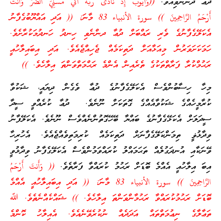
ދުޢާ ދެންނެވިއެވެ.
((
وَأَيُّوبَ إِذْ نَادَى رَبَّهُ أَنِّي
مَسَّنِيَ الضُّرُّ وَأَنتَ
أَرْحَمُ الرَّاحِمِينَ
)) سورة الأنبياء 83 މާނަ: (( އަދި އައްޔޫބުގެފާނު
އެކަލޭގެފާނުގެ ވެރި ރައްބަށް ދުޢާ ދންނެވި ހިނދު ހަނދުމަކުރާށެވެ.
ހަމަކަށަވަރުން މިއަޅާއަށް ދަތިކަމެއް ޖެހިއްޖެއެވެ. އަދި އިބައިލާހުއީ
ރަޙުމްކުރާ ފަރާތްތަކުގެ ތެރެއިން އެންމެ ރަޙްމަތްވަންތަ އިލާހެވެ. ))
މިހާ ހިސާބުންވެސް އެކަލޭގެފާނުގެ ދުޢާ ވެގެން ދިޔައީ، ޝަކުވާ
ކުރާމީހެއްގެ ޝަކުވާއެއްގެ ގޮތަކަށް ނޫނެވެ. ދުޢާ ކުރެއްވީ ސީދާ
ސީދަލަށް އެކަޅޭގެފާނުގެ ބައްޔާ ބޭހޭގޮތުންނެއްވެސް ނޫނެވެ. އެކަލޭފާނު
ވިދާޅުޥީ ތިމަންކަލޭގެފާނަށް ދަތިކަމެއް ކުރިމަތިވެއްޖެއެވެ. އެހުރިހާ
ވޭނަކާއި އުނދަގުލެއް ތަޙަމައްލު ކުރައްވަމުންވެސް އެކަލޭގެފާނު ވިދާޅުވީ
އިބަ އިލާހުއީ އެއްމެ ބޮޑަށް ރަޙުމު ކުރައްވާ ފަރާތެވެ.
((
وَأَنتَ أَرْحَمُ
الرَّاحِمِينَ
)) سورة الأنبياء 83 މާނަ: (( އަދި އިބައިލާހުއީ އެއްމެ
ބޮޑަށް ރަޙުމުކުރައްވާ ރަޙުމާންވަންތަ އިލާހެވެ. )) ޝައްކެއްނެތެވެ. ﷲ
ތަޢާލާގެ ނިޢުމަތްތައް އަދަދެއް ނުކުރެވޭނެއެވެ. އެއިލާހު ކޮންމެ