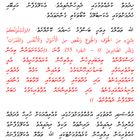
ޚިދުމަތް ކުރެއްވުމުގައި ދެމިހުންނެވިއެވެ. އެކަލޭގެފާނު ކައިބޮއި
ހެދުމަށްތަކައި އެކަނބުލޭގެ ކާބޯތަކެތި ގެންނަވައެވެ.
ﷲ ތަޢާލާގެ މިވަޙީ ބަސްފުޅު ހަނދުމަ ކޮށްލާށެވެ.
((وَلَنَبْلُوَنَّكُمْ
بِشَيْءٍ مِنَ الْخَوْفِ وَالْجُوعِ وَنَقْصٍ مِنَ الْأَمْوَالِ وَالْأَنْفُسِ وَالثَّمَرَاتِ ۗ
وَبَشِّرِ الصَّابِرِينَ )) – البقرة 155 މާނަ: ((ހަމަކަށަވަރުން ތިމަން
ރަސްކަލާންގެ ތިޔަބައިމީހުން އިމްތިހާން ކުރައްވާހުށީމެވެ. އެއީ
ބިރުވެރިކަމާއި ބަނޑުހައިހޫނުކަމުގެ ތެރެއިން ކަމެއް މެދުވެރި
ކުރައްވައިގެނެވެ. އަދި މުދާތަކާއި ފުރާނަތަކާއި މޭވާތައް ގެންދައި
އުނިކުރައްވައިގެނެވެ. އަދި ކެއްތެރިންނަށް އުފާވެރިކަމުގެ ޚަބަރު
ކަލޭގެފާނު ދެއްވާށެވެ. ))
މުއްސަނދި ޙާލަތުގައި އުޅުއްވުމަށްފަހުގައި، ކުއްލިއްޔަކަށް ހުރިހާ މުދަލެއް
ގެއްލިގެން ދިޔައީއެވެ. ދަރިންތައް ވަކިވެ ދިޔައީއެވެ. އެކަލޭގެފާނުގެ
ކެއްތެރިކަން އިމްތިޙާން ކުރެއްވުމަށްޓަކައި ﷲ ތަޢާލާ އެކަލޭގެފާނަށް