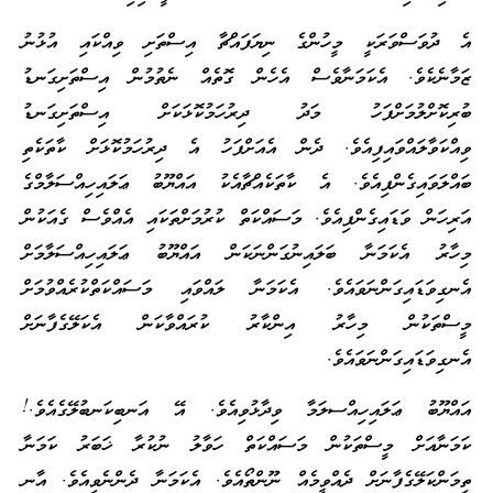
އެ ދުވަސްވަރަކީ މީހުންގެ ނިޔަފައްޗާ އިސްތަށި ވިއްކައި އުޅުނު
ޒަމާނެކެވެ. އެކަމަނާވެސް އެހެން ގޮތެއް ނެތުމުން އިސްތަށިގަނޑު
ބުރިކޮށްލުމަށްފަހު މަދު ދިރުހަމުކޮޅަކަށް އިސްތަށިގަނޑު
ވިއްކަވާލައްވައިފިއެވެ. ދެން އެއަށްފަހު އެ ދިރުހަމުކޮޅަށް ކާތަކެތި
ބައްލަވައިގެންފިއެވެ. އެ ކާތަކެއްޗާއެކު އައްޔޫބު ޢަލައިހިއްސަލާމްގެ
އަރިހަން ވަޑައިގެންފިއެވެ. މަސައްކަތް ކުރުމަށްތަކައި އެއްވެސް ގެއަކުން
މިހާރު އެކަމަނާ ބަލައިނުގަންނަކަން އައްޔޫބު ޢަލައިހިއްސަލާމަށް
އެނގިވަޑައިގަންނަވައެވެ. އެކަމަނާ ލައްވައި މަސައްކަތްކުރެއްވުމަށް
މީސްތަކުން މިހާރު އިންކާރު ކުރައްވާކަން އެކަލޭގެފާނަށް
އެނގިވަޑައިގަންނަވައެވެ.
އައްޔޫބު ޢަލައިހިއްސލަމާ ވިދާޅުވިއެވެ. އޭ އަނބިކަނބުލޭގެއެވެ.!
ކަމަނާއަށް މީސްތަކުން މަސައްކަތް ހަވާލު ނުކުރާ ޚަބަރު ކަމަނާ
ތިމަންކަލޭގެފާނަށް ދެއްވީމެއް ނޫންތޯއެވެ. އެކަމަނާ ދެންނެވިއެވެ. އާނ