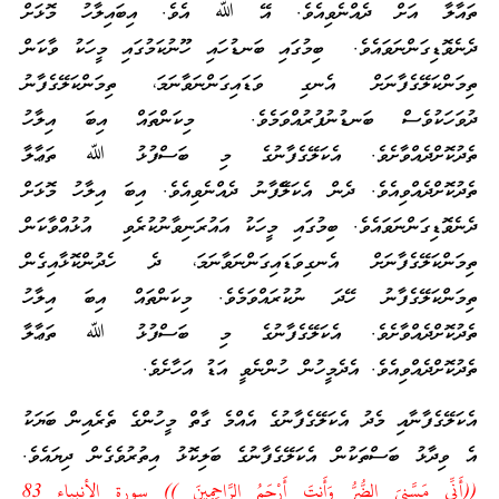
ތައާލާ އަށް ދެއްނެވިއެވެ. އޭ ﷲ އެވެ. އިބައިލާހު މޮޅަށް
ދެނެވޮޑިގަންނަވައެވެ. ބިމުގައި ބަނޑުހައި ހޫނުކަމުގައި މީހަކު ވާކަން
ތިމަންކަލޭގެފާނަށް އެނގި ވަޑައިގަންނަވާނަމަ، ތިމަންކަލޭގެފާނު
ދުވަހަކުވެސް ބަނޑުނުފުރުއްވަމެވެ. މިކަންތައް އިބަ އިލާހު
ތެދުކޮށްދެއްވާށެވެ. އެކަލޭގެފާނުގެ މި ބަސްފުޅު ﷲ ތަޢާލާ
ތެދުކޮށްދެއްވިއެވެ. ދެން އެކަލޭެފާނު ދެއްނެވިއެވެ. އިބަ އިލާހު މޮޅަށް
ދެނެވޮޑިގަންނަވައެވެ. ބިމުގައި މީހަކު އައުރަނިވާނުކުރެވި އުޅުއްވާކަން
ތިމަންކަލޭގެފާނަށް އެނގިވަޑައިގަންނަވާނަމަ، ދެ ހެދުންކޮޅާއިގެން
ތިމަންކަލޭގެފާނު ހޭދަ ނުކުރައްވަމެވެ. މިކަންތައް އިބަ އިލާހު
ތެދުކޮށްދެއްވާށެވެ. އެކަލޭގެފާނުގެ މި ބަސްފުޅު ﷲ ތަޢާލާ
ތެދުކޮށްދެއްވިއެވެ. އެދެމީހުން ހުންނެވީ އަޑު އަހާށެވެ.
އެކަލޭގެފާނާއި މެދު އެކަލޭގެފާނުގެ އެއްމެ ގާތް މީހުންގެ ތެރެއިން ބަޔަކު
އެ ވިދާޅު ބަސްތަކުން އެކަލޭގެފާނުގެ ބަލިކޮޅު އިތުރުވެގެން ދިޔައެވެ.
((
أَنِّي مَسَّنِيَ الضُّرُّ وَأَنتَ أَرْحَمُ الرَّاحِمِينَ
)) سورة الأنبياء 83