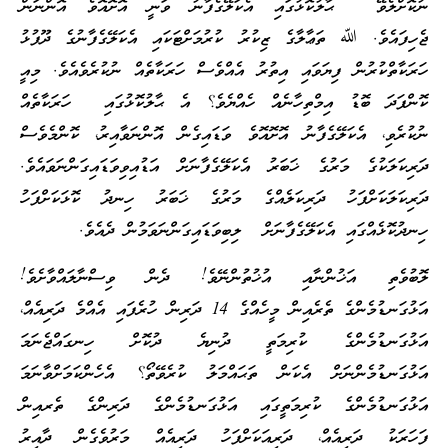
ނުކޮށްލެވޭ ޙާލުކޮޅުގައި އެކަލޭގެފާނު ވަނީ އޮށޮއޮވެ އޮންނަން
ޖެހިފައެވެ. ﷲ ތަޢާލާގެ ޒިކުރު ކުރުމަށްޓަކައި އެކަލޭގެފާނުގެ ދޫފުޅު
ހަރަކާތްކުރުން ފިޔަވައި އިތުރު އެއްވެސް ހަރަކާތެއް ނުކުރެވެއެވެ. މިއީ
ކޮންފަދަ ބޮޑު އިމްތިހާނެއް ހެއްޔެވެ؟ އެ ޙާލުކޮޅުގައި ހަރަކާތެއް
ނުކުރެވި، އެކަލޭގެފާނު އޮށޮއޮވެ ވަޑައިގެން އޮންނަވާއިރު، ކޮންމެވެސް
ދަރިކަލަކުގެ މަރުގެ ޚަބަރު އެކަލޭގެފާނަށް އަޑުއިވިވަޑައިގަންނަވައެވެ.
ދަރިކަލަކަށްފަހު ދަރިކަލެއްގެ މަރުގެ ޚަބަރު ހިނދު ކޮޅަކަށްފަހު
ހިނދުކޮޅެއްގައި އެކަލޭގެފާނަށް ލިބިވަޑައިގަންނަވަމުން ދެއެވެ.
ލޮބުވެތި އަޚުންނާއި އުޚުތުންނޭވެ! ދެން ވިސްނާލައްވާށެވެ!
އަޅުގަނޑުމެންގެ ތެރެއިން މީހެއްގެ 14 ދަރިން ހުރެފައި އެއްމެ ދަރިއެއް،
އަޅުގަނޑުމެންގެ ކުރިމަތީ ދުނިޔެ ދުކޮށް ހިނގައްޖެނަމަ
އަޅުގަނޑުމެންނަށް އެކަން ތަޙައްމަލު ކުރެވޭތޯ؟ އެހެންކަމަށްވާނަމަ
އަޅުގަނޑުމެންގެ ކުރިމަތީގައި އަޅުގަނޑުމެންގެ ދަރިންގެ ތެރއިން
ފަހަރަކު ދަރިއެއް، ދަރިއަކަށްފަހު ދަރިއެއް މަރުވެގެން ދާއިރު