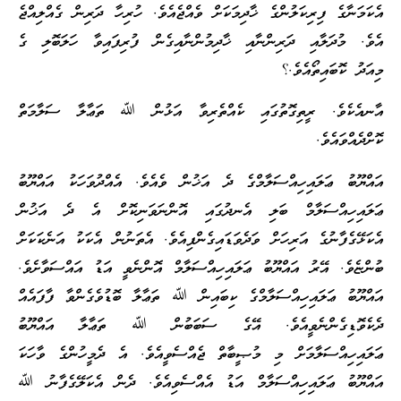
އެކަމަނާގެ ފިރިކަލުންގެ ޚާދިމަކަށް ވެއްޖެއެވެ. ހުރިހާ ދަރިން ގެއްލިއްޖެ
އެވެ. މުދަލާއި ދަރިންނާއި ޚާދިމުންނާއިގެން ފުރިފައިވާ ހަލަބޮލި ގެ
މިއަދު ކޮބައިތޯއެވެ.؟
އާނއެކެވެ. ރީތިގޮތުގައި ކެއްތެރިވާ އަޅުން ﷲ ތަޢާލާ ސަލާމަތް
ކޮށްދެއްވައެވެ.
އައްޔޫބު ޢަލައިހިއްސަލާމްގެ ދެ އަޚުން ވެއެވެ. އެއްދުވަހަކު އައްޔޫބު
ޢަލައިހިއްސަލާމް ބަލި އެނދުގައި އޮންނަވަނިކޮށް އެ ދެ އަޚުން
އެކަޅޭގެފާނުގެ އަރިހަށް ވަދެވަޑައިގެންފިއެވެ. އެތަނުން އެކަކު އަނެކަކަށް
ބުންޏެވެ. އޭރު އައްޔޫބު ޢަލައިހިއްސަލާމް އޮންނެވީ އަޑު އައްސަވާށެވެ.
އައްޔޫބު ޢަލައިހިއްސަލާމްގެ ކިބައިން ﷲ ތަޢާލާ ބޮޑުވެގެންވާ ފާފައެއް
ދެކެވޮޑިގެންނެވީއެވެ. އޭގެ ސަބަބުން ﷲ ތަޢާލާ އައްޔޫބު
ޢަލައިހިއްސަލާމަށް މި މުޞީބާތް ޖެއްސެވީއެވެ. އެ ދެމީހުންގެ ވާހަކަ
އައްޔޫބު ޢަލައިހިއްސަލާމް އަޑު އެއްސެވިއެވެ. ދެން އެކަލޭގެފާނު ﷲ