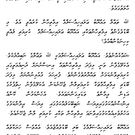
ޙާލަތުގައެވެ.
ﷲ ތަޢާލާ އައްޔޫބު ޢަލައިހިއްސަލާމް އިމްތިޙާން ކުރެއްވީ އެވެ. މި
ބޮޑުވެގެންވާ އިމްތިހާންތަކާއި އައްޔޫބު ޢަލައިހިއްސަލާމް ކުރިމަތި ލެއްވީ
ކިހިނަކުންބާއެވެ؟
ޝައްކެއްނެތެވެ. އައްޔޫބް ޢަލައިހިއްސަލާމަކީ ﷲ ތަޢާލާގެ ނަބިއްޔެކެވެ.
އެކަލޭގެފާނު ވަނީ މިފަދަ އިމްތިޙާންތައް އިނސާނުނަށް ދުނިޔެމަތީގައި
ކުރިމަތިވާނެކަމަށް ތައްޔާރުވެގެންނެވެ. ފުރިހަމަ މުއުމިނުންނަށް މިފަދަ
ބޮޑަތި އިމްތިޙާމްތަކާ ކުރިމަތިލާން ޖެހޭނެކަން އެކަލޭގެފާނު ހިތްޕުޅުގެ
އަޑިން އީމާންވެ ވަޑައިގަންނަވައެވެ. އެހެންކަމުން، ކޮންމެ
އިންސާނެއްކަމުގައިވިޔަސް، ނަބީބޭކަލެއްކަމުގައި ވިޔަސް، އީމާންކަމުގެ
އަހުލުވެރިއެއްކަމުގައިވާނަމަ އިމްތިޙާން ތަކާއި ކުރިމަތި ލާން ޖެހޭނެއެވެ.
އައްޔޫބު ޢަލައިހިއްސަލާމްގެ ބަލި ބޮޑުވެއްޖެއެވެ. އެއްވެސް ހަރަކާތެއް