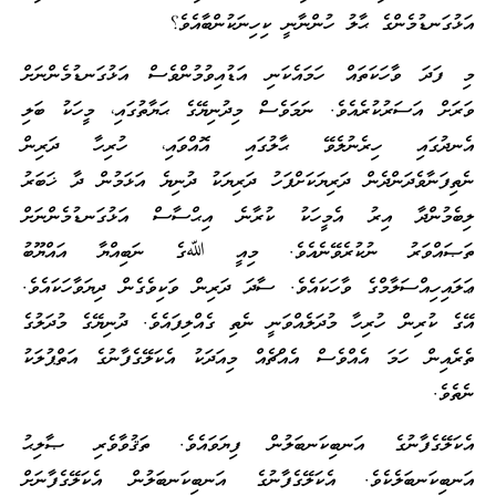
އަޅުގަނޑުމެންގެ ޙާލު ހުންނާނީ ކިހިނަކުންބާއެވެ؟
މި ފަދަ ވާހަކަތައް ހަމައެކަނި އަޑުއިވުމުންވެސް އަޅުގަނޑުމެންނަށް
ވަރަށް އަސަރުކުރެއެވެ. ނަމަވެސް މިދުނިޔޭގެ ޙަޔާތުގައި، މީހަކު ބަލި
އެނދުގައި ހިރެނުލެވޭ ޙާލުގައި އޮއްވައި، ހުރިހާ ދަރިން
ނެތިފަނާވެދަންދެން ދަރިޔަކަށްފަހު ދަރިޔަކު ދުނިޔެ އަޅަމުން ދާ ޚަބަރު
ލިބެމުންދާ އިރު އެމީހަކު ކުރާނެ އިޙްސާސް އަޅުގަނޑުމެންނަށް
ތަޞައްވަރު ނުކުރެވޭނެއެވެ. މިއީ ﷲގެ ނަބިއްޔާ އައްޔޫބު
ޢަލައިހިއްސަލާމްގެ ވާހަކައެވެ. ސާދަ ދަރިން ވަކިވެގެން ދިޔަވާހަކައެވެ.
އޭގެ ކުރިން ހުރިހާ މުދަލެއްވަނީ ނެތި ގެއްލިފައެވެ. ދުނިޔޭގެ މުދަލުގެ
ތެރެއިން ހަމަ އެއްވެސް އެއްޗެއް މިއަދަކު އެކަލޭގެފާނުގެ އަތްޕުލަކު
ނެތެވެ.
އެކަލޭގެފާނުގެ އަނބިކަނބަލުން ފިޔަވައެވެ. ތަޤުވާވެރި ޞާލިޙު
އަނބިކަނބަލެކެވެ. އެކަލޭގެފާނުގެ އަނބިކަނބަލުން އެކަލޭގެފާނަށް