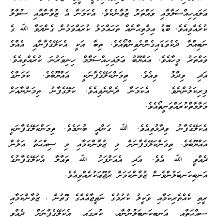
ޢަލައިހިއްސަލާމާއި ވައްތަރު ޒުވާނެކެވެ. އެކަމަނާ އެ ޒުވާނާއާއި ސުވާލު
ކުރެއްވިއެވެ. ބޮޑު އިމްތިޙާނެއް ތަޙައްމަލު ކުރައްވަމުން ގެންދަވާ ﷲ ގެ
ނަބިއްޔާ ދެކެވަޑައިގެންނެވިންތޯއެވެ. ތިބާ އަކީ އެކަލޭގެފާނާއި އެއްމެ
ވައްތަރު މީހާއެވެ. އައްޔޫބު ޢަލައިހިއްސަލާމް ހިނިވަރުނަ ކުރެއްވިއެވެ.
އަދި ވިދާޅު ވިއެވެ. ތިމަންކަލޭގެފާނަކީ އައްޔޫބެވެ. ކަމަނާގެ
ފިރިކަލުންނެވެ. އެކަމަނާ ދެންނެވިއެވެ. ކަލޭގެފާނު ތިމަންނާއަށް
މަލާމާތްކުރައްވަނީތޯއެވެ.
އެކަލޭގެފާނު ވިދާޅުވިއެވެ. ﷲ ގަންދީ ބުނަމެވެ. ތިމަންކަލޭގެފާނަކީ
އައްޔޫބެވެ. ތިމަންކަލޭގެފާނަށް މި ޒުވާންކަމާއި މި ސިއްޙަތު އަލުން
ދެއްވީ ﷲ އެވެ. އަދި އެއަށްފަހު ﷲ ތަޢާލާ އެކަލޭގެފާނުގެ
އަނބިކަނބަލުންވެސް ޒުވާންކަމަށް ރުޖޫޢަކުރެއްވިއެވެ.
ރީތި ކެއްތެރިކަމާއި ވަކީލު ކުރުމުގެ ނަތީޖާއެއްގެ ގޮތުން ، ޒުވާންކަމާއި
ސިއްޙަތާއި އަނބިކަނބަލުންނާއި، ކުރީގައި އެކަލޭގެފާނަށް ދެއްވި