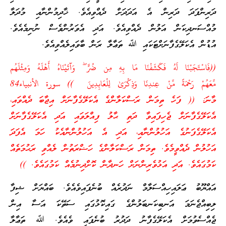
ދަރިންފަދަ ދަރިން އެ އަދަދަށް ދެއްވިއެވެ. ޚާދިމުންނާއި މުދަލާ
މުއްސަނދިކަން އަލުން ދެއްވިއެވެ. އަދި އެވަރުންވެސް ނުނިމެއެވެ.
އުޑުން އެކަލޭގެފާނަށްޓަކައި ﷲ ތަޢާލާ ރަން ބާވައިލެއްވިއެވެ.
((
فَاسْتَجَبْنَا لَهُ فَكَشَفْنَا مَا بِهِ مِن ضُرٍّ ۖ وَآتَيْنَاهُ أَهْلَهُ
وَمِثْلَهُم
مَّعَهُمْ رَحْمَةً مِّنْ عِندِنَا وَذِكْرَىٰ لِلْعَابِدِينَ
)) سورة الأنبياء84
މާނަ: (( ފަހެ ތިމަން ރަސްކަލާންގެ އެކަލޭގެފާނަށް އިޖާބަ ދެއްވައި،
އެކަލޭގެފާނަށް ޖެހިފައިވާ ދަތި ޙާލު ފިއްލަވައި އަދި އެކަލޭގެފާނަށް
އެކަލޭގެފަނުގެ އަހުލުންނާއި، އަދި އެ އަހުލުންނާއެކު ހަމަ އެފަދަ
އަހުލުން ދެއްވީމެވެ. ތިމަން ރަސްކަލާންގެ ހަޟްރަތުން ލެއްވި ރަޙުމަތެއް
ކަމުގައެވެ. އަދި އަޅުވެރިންނަށް ހަނދާން ކޮށްދިނުމެއް ކަމުގައެވެ. ))
އައްޔޫބު ޢަލައިހިއްސަލާމް ނަދުރެއް ބުނެފައިވެއެވެ. ބައްޔަށް ޝިފާ
ލިބިއްޖެނަމަ އަނބިކަނބަލުންގެ ގައިކޮޅުގައި ސަތޭކަ އަސާ އިން
ޖެއްސެވުމަށް އެކަލޭގެފާނު ދަދުރު ބުނެފައި ވެއެވެ. ﷲ ތަޢާލާ