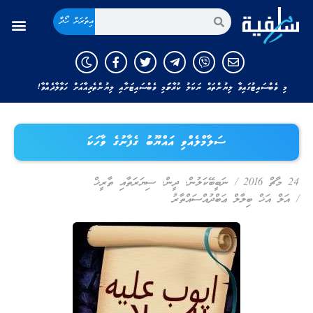
އިތުރަށް ހޯދާ
މި ވެބްސައިޓުގައިވާ ލިޔުންތައް ނަކަލު ކުރާނަމަ މި ވެބްސައިޓަށާއި ލިޔުންތެރިއާއަށް ހަވާލާދެއްވާ!
ސަލާމްލެއްވި އައްޔޫބު ގެފާނުގެ ވާހަކަ
24 މާޗް 2016
/
ނަބީބޭކަލުން
,
ދީން
,
ސިޔަރަތާއި ތާރީޚް
/
އަލް އަޚް ބިލާލް ޢަބްދުއްސައްތާރު