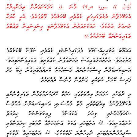
أَوَّابٌ
)) سورة ص44 މާނަ: (( ހަމަކަށަވަރުން ތިމަންއިލާހު
އެކަލޭގެފާނު ދެކެވަޑައިގަތީ ކެއްތެރި ބޭކަލެއްގެ ގޮތުގައެވެ. އެއީ ހާދަހާ
ރަނގަޅު އަޅެކެވެ. ހަމަކަށަވަރުން އެކަލޭގެފާނަކީ ގިނަގިނައިން ތައުބާވެ
ވަޑައިގަންނަވާ ބޭކަލެކެވެ.))
އައްޔޫބު ޢަލައިހިއްސަލާމް ވެވަޑައިގެންނެވީ ކެއްތެރި ނަމޫނާ ބޭކަލެއްގެ
ގޮތުގައެވެ. އެހާލުކޮޅުގައިވެސް އެކަލޭގެފާނު ކެއްތެރިވެ ވަޑައިގެންނެވިއެވެ.
އަނބިކަނބަލުން މީސްތަކުންނަށް މަސައްކަތް ކޮށދެއްވައިގެން ލިބޭ މަދު
ފައިސާ ކޮޅަށް ކާތަކެތި ގަނެގެން ގެނެސް ދެއްވައެވެ.
މި ދުވަހާއި ހަމައަށް ޢިއްޒަތުގައި ޙަޔާތް ހޭދަކުރައްވަމުން ވަޑައިގެންނެވި
އެކަލޭގެފާނުގެ ޢިއްޒަތްތެރި މާތް މުއްސަނދި އަނބިކަނބަލުން އެއްވެސް
ޝަކުވާއެއްނެތި މިއަދު އެކަމަނާގެ ފިރިކަލުންނަށް ޚިދުމަތް
ކުރައްވަނީއެވެ. ﷲ އަށްޓަކައި އެކަކު އަނެކަކަށްވާ ލޯތްބަކީ ކިޔަމަންތެރި
ޞާލިޙުޅުންނަށްޓަކައި ދެމިހުންނަ ލޯތްބެކެވެ. ﷲ އަށްޓަކައިވާ ލޯތްބަކީ