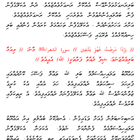
ބަލިރަނގަޅުވަމުންގޮސް އެއްކޮށް ރަނގަޅުވެއްޖެއެވެ. ދެން އެކަލޭގެފާނު
ފެން ބައްލައިގެންނެވުމުން އެތެރެހަށި އެއްކޮށް ރަނގަޅުވެއްޖެއެވެ.
އަށާރަ އަހަރުވަންދެން ، އެކަލޭގެފާނު ތަހައްމަލު ކުރަމުން ގެންދެވި ބަލި
ހިނދުކޮޅެއްގެ ތެރޭގައި ފަސޭހަވެއްޖެއެވެ.
((
وَإِذَا مَرِضْتُ فَهُوَ يَشْفِينِ
)) سورة الشعراء80 މާނަ: (( މިއަޅާ
ބަލިވެއްޖަނަމަ، ޝިފާ ދެއްވާ ފަރާތަކީ( ﷲ) އެއީއެވެ.))
އައްޔޫބު ޢަލައިހިއްސަލާމް ބަލި ﷲ ތަޢާލާ ފަސޭހަ ކޮށްދެއްވައި
ފުރިހަމަ ސިއްޙަތެއް ދެއްވައފިއެވެ. ހަމަ އެއާއި އެކު ކުރީގެ
ޒުވާންކަންވެސް ﷲ ތަޢާލާ އެކަލޭގެފާނަށް ދެއްވައިފިއެވެ. އެ ރީތިކަމާއި
ބާރުވެސް ދެއްވައިފިއެވެ.
އަނބިކަނބަލުން ގެއަށް ވަޑައިގެން ، އެނދުކޮޅު ބެއްލެވި އިރު އައްޔޫބު
ޢަލައިހިއްސަލާމެއް ފެންނާކަށް ނެތެވެ. އެކަމަނާ އެކަލޭގެފާަނު
ހޯއްދަވަނިކޮށް އެކަމަނާއަށް ފެނިވަޑައިގަތީ ރީތި ޒަވާނެކެވެ. އައޔޫބު