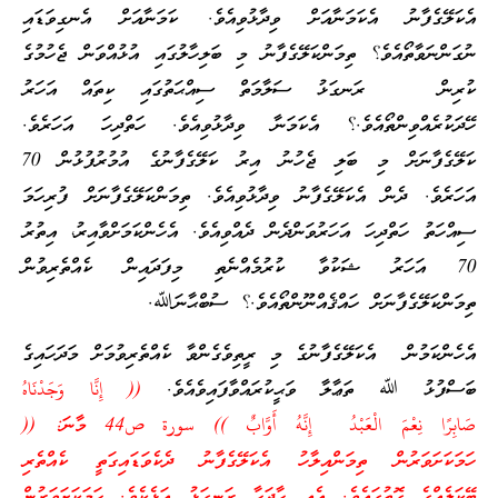
އެކަލޭގެފާނު އެކަމަނާއަށް ވިދާޅުވިއެވެ. ކަމަނާއަށް އެނގިވަޑައި
ނުގަންނަވާތޯއެވެ؟ ތިމަންކަލޭގެފާނު މި ބަލިހާލުގައި އުޅުއްވަން ޖެހުމުގެ
ކުރިން ރަނގަޅު ސަލާމަތް ސިއްޙަތުގައި ކިތައް އަހަރު
ހޭދަކުރެއްވިންތޯއެވެ.؟ އެކަމަނާ ވިދާޅުވިއެވެ. ހަތްދިހަ އަހަރެވެ.
ކަލޭގެފާނަށް މި ބަލި ޖެހުނު އިރު ކަލޭގެފާނުގެ އުމުރުފުޅުން 70
އަހަރެވެ. ދެން އެކަލޭގެފާނު ވިދާޅުވިއެވެ. ތިމަންކަލޭގެފާނަށް ފުރިހަމަ
ސިއްހަތު ހަތްދިހަ އަހަރުވަންދެން ދެއްވިއެވެ. އެހެންކަމަށްވާއިރު، އިތުރު
70 އަހަރު ޝަކުވާ ކުރުމެއްނެތި މިފަދައިން ކެއްތެރިވުން
ތިމަންކަލޭގެފާނަށް ހައްޤެއްނޫންތޯއެވެ.؟ ސުބްޙާނަﷲ.
އެހެންކަމުން އެކަލޭގެފާނުގެ މި ރީތިވެގެންވާ ކެއްތެރިވުމަށް މަދަހައިގެ
ބަސްފުޅު ﷲ ތަޢާލާ ވަޙީކުރައްވާފައިވެއެވެ.
((
إِنَّا وَجَدْنَاهُ
صَابِرًا
نِعْمَ
الْعَبْدُ إِنَّهُ أَوَّابٌ
)) سورة ص44 މާނަ: ((
ހަމަކަށަވަރުން ތިމަންއިލާހު އެކަލޭގެފާނު ދެކެވަޑައިގަތީ ކެއްތެރި
ބޭކަލެއްގެ ގޮތުގައެވެ. އެއީ ހާދަހާ ރަނގަޅު އަޅެކެވެ. ހަމަކަށަވަރުން