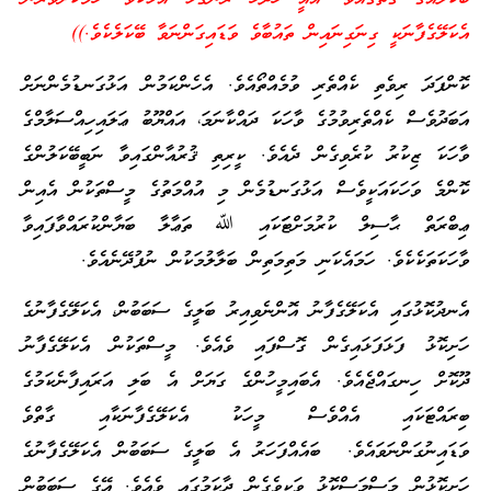
އެކަލޭގެފާނަކީ ގިނަގިނައިން ތައުބާވެ ވަޑައިގަންނަވާ ބޭކަލެކެވެ.))
ކޮންފަދަ ރިވެތި ކެއްތެރި ވުމެއްތޯއެވެ. އެހެންކަމުން އަޅުގަނޑުމެންނަށް
އަބަދުވެސް ކެއްތެރިވުމުގެ ވާހަކަ ދައްކާނަމަ، އައްޔޫބު ޢަލައިހިއްސަލާމްގެ
ވާހަކަ ޒިކުރު ކުރެވިގެން ދެއެވެ. ކީރިތި ޤުރުއާންގައިވާ ނަބީބޭކަލުންގެ
ކޮންމެ ވަހަކައަކީވެސް އަޅުގަނޑުމެން މި އުއްމަތުގެ މީސްތަކުން އެއިން
ޢިބްރަތް ޙާސިލް ކުރުމަށްޓަަކައި ﷲ ތަޢާލާ ބަޔާންކުރައްވާފައިވާ
ވާހަކަތަކެކެވެ. ހަމައެކަނި މަތިމަތިން ބަލާލުމަކުން ނުފުދޭނެއެވެ.
އެނދުކޮޅުގައި އެކަލޭގެފާނު އޮންނެވިއިރު ބަލީގެ ސަބަބުން، އެކަލޭގެފާނުގެ
ހަށިކޮޅު ފަޅަފަޅައިގެން ގޮސްފައި ވެއެވެ. މީސްތަކުން އެކަލޭގެފާނު
ދޫކޮށް ހިނގައްޖެއެވެ. އެބައިމީހުންގެ ގަޔަށް އެ ބަލި އަރައިފާނެކަމުގެ
ބިރައްޓަކައި އެއްވެސް މީހަކު އެކަލޭގެފާނަކާއި ގާތްވެ
ވަޑައިނުގަންނަވައެވެ. ބައެއްފަހަރު އެ ބަލީގެ ސަބަބުން އެކަލޭގެފާނުގެ
ހަށިކޮޅުން މަސްމަސްކޮޅު ވަކިވެގެން ދާކަމުގައި ވެއެވެ. އޭގެ ސަބަބުން