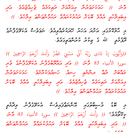
މާނަ: (( ހަމަކަށަވަރުން މިއަޅާއަށް ދަތިކަމެއް ޖެހިއްޖެއެވެ. އަދި
އިބައިލާހުއީ އެއްމެ ބޮޑަށް ރަޙުމުކުރައްވާ ރަޙުމާންވަންތަ އިލާހެވެ. ))
މި ޙާލުކޮޅުގައި އަށާރަ އަހަރު ހޭދަކުރެއްވިއެވެ. ނަމަވެސް އެކަލޭގެފާނުގެ
ދޫފުޅުވީ ﷲ ގެ ޒިކުރު ކުރުންމަތީގައެވެ.
((
وَأَيُّوبَ إِذْ نَادَى رَبَّهُ أَنِّي مَسَّنِيَ الضُّرُّ وَأَنتَ أَرْحَمُ الرَّاحِمِينَ
))
سورة الأنبياء 83 މާނަ: (( އަދި އައްޔޫބުގެފާނު އެކަލޭގެފާނުގެ ވެރި
ރައްބަށް ދުޢާ ދންނެވި ހިނދު ހަނދުމަކުރާށެވެ. ހަމަކަށަވަރުން
މިއަޅާއަށް ދަތިކަމެއް ޖެހިއްޖެއެވެ. އަދި އިބައިލާހުއީ އެއްމެ ބޮޑަށް
ރަޙުމުކުރައްވާ ރަޙުމާންވަންތަ އިލާހެވެ. ))
މި ބޮޑު މުޞީބާތުގައި އޮންނަވާފައިވެސް އެކަލޭގެފާނު ވިދާޅުވީ
ކީކޭތޯއެވެ؟
((
وَأَنتَ أَرْحَمُ الرَّاحِمِينَ
)) سورة الأنبياء 83 މާނަ:
(( އަދި އިބައިލާހުއީ އެއްމެ ބޮޑަށް ރަޙުމުކުރައްވާ ރަޙުމާންވަންތަ