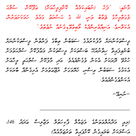
މާނައީ: “ފަހެ (ނުބައިކަމެއް ކޮށްފިމީހާއަށް) ޢަފޫކޮށް، ޞުލްޙަ
ވެގަތްމީހާގެ ޘަވާބު ވަނީ، ﷲ ގެ ޙަޟުރަތު ގައެވެ. ހަމަކަށަވަރުން،
އެކަލާނގެ، އަނިޔާވެރިންދެކެ ލޯބިވެވޮޑިގެނެއް ނުވެތެވެ.”
މީސްތަކުންނަށް މާފުކުރުމުގެ ސަބަބުން ތިބާގެ ފަރާތުން މީސްތަކުންނަށް
ބުނެވިފައިވާ ހިތްނުރުހޭ ބަސްތަކަށް މީސްތަކުން މަޢާފުކޮށް ސުލްޙަވުމަށް
ހުޅުވޭ ދޮރަކަށް އެކަން ވެގެންދެއެވެ. އަދި މާފުކޮށް ސުލްޙަވީ މީހާއަށް
އެކަމުގެ ސަބަބުން ވިސްނި، ހެޔޮމަގަށް ރުޖޫޢަވުމަށް އެޅިގެންދާ ބާރަކަށް
އެކަންވެގެންދެއެވެ.
=ނުނިމޭ=
_________________________________
(މިއީ މަދާރުލްވަތަންގެ މަޖައްލާ ފާކިހަތުލް މަޖާލިސް، ޢަދަދު 146،
އަސްލަކަށް ބަލައިގެން ކޮށްފައިވާ ތަރުޖަމާއެއް)