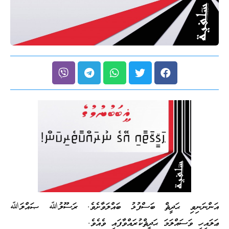
އަންނަނިވި ޙަދީޘް ބަސްފުޅު ބައްލަވާށެވެ. ރަސޫލުﷲ ޞައްލަﷲ
ޢަލައިހި ވަސައްލަމަ ޙަދީޘްކުރައްވާފައި ވެއެވެ.