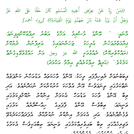
((مَنْ رَدَّ عَنْ عِرْضِ أَخِيهِ الْمُسْلِمِ كَانَ حَقًّا عَلَى اللهِ عَزَّ
وَجَلَّ أَنْ يَرُدَّ عَنْهُ نَارَ جَهَنَّمَ يَوْمَ الْقِيَامَةِ)) [رواه أحمد]
މާނައީ: ” އޭނާގެ މުސްލިމު އަޚާގެ އަބުރު ދިފާޢުކޮށްދީފިނަމަ،
ޤިޔާމަތްދުވަހުން އެމީހަކު ޖަހަންނަމައިގެ އަލިފާނުން ދުރުކޮށް
(ރައްކާތެރިކޮށް) ދެއްވުމަކީ ﷲ عز وجل އަށް ޙައްޤުވެވޮޑިގެންވާ
ކަމެކެވެ.” (ޙަދީޘް ރިވާކުރެއްވީ އިމާމް އަޙްމަދު)
ޣީބަބުނުމަށް ދެވިހިފާފައި މީހަކު، އޭނާގެ ވާހަކަތައް އަޑުއަހާނެ ކަންފަތެއް
ނެތްކަމުގައި ވީނަމަވެސް އޭނާ އެވާހަކަ ކުރުކުރާކަށް ނުހަދާނެއެވެ. އަދި
ތިބާ އޭނާގެ ވާހަކަ އަޑުއަހާ އެކަމަށް އިންކާރު ނުކޮށްފިކަމުގައި
ވަނީނަމަ، ތިބާވެސް އޭނާގެ ފާފައިގެ ހިއްސާދާރެއް ކަމުގައި
ވެގެންދާނެއެވެ. އަދި އެކަމަށް އިންކާރު ނުކުރާޙާލު، އެފަދަވާހަކަދެކެވޭ
މަޖިލިހެއްގައި ތިބާ ބައިވެރިވާކަމުގައި ވަނީނަމަ ތިބާއަކީވެސް އެކަމުގެ