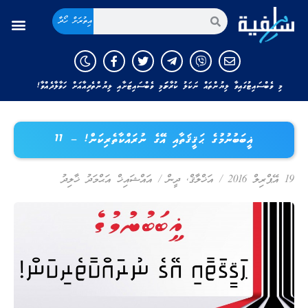
އިތުރަށް ހޯދާ
މި ވެބްސައިޓުގައިވާ ލިޔުންތައް ނަކަލު ކުރާނަމަ މި ވެބްސައިޓަށާއި ލިޔުންތެރިއާއަށް ހަވާލާދެއްވާ!
ޣީބަބުނުމުގެ ޙަޤީޤަތާއި އޭގެ ނުރައްކާތެރިކަން! – 11
19 އޭޕްރިލް 2016
/
އަޚްލާޤް
,
ދީން
/
އައްޝައިޚް އަޙްމަދު ޚާލިދު