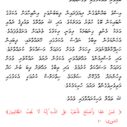
ބައިވެރި އެއްކަމުގައި ވެގެންދެއެވެ.
އިސްވެ ބަޔާންވެގެން ދިޔަފަދައިން ޣީބަބުނުމަކީ އިންތިހާއަށް އެކަމުގެ
ނުބައިކަން ބޮޑު ހުތުރު ޢަމަލެކެވެ. އަދި ﷲ ތަޢާލާގެ ތައުފީޤު ދެއްވި
އަޅަކު މެނުވީ ގިނަބަޔަކު މިވަނީ މިކަމުގެ ތެރެއަށް ޣަރަޤުވެފައެވެ.
އެހެންކަމުން ތިބާގެ ނަފްސު އެކަމުގައި ހޭލައްވާލައި، ޣީބައިން
ހަށިފޮޅާލެވޭނެފަދަ މީހަކަށް ވުމަށް ގަދައަޅާ މަސައްކަތް ކުރައްވާށެވެ.
އަދި މުސްލިމުންގެ މައްޗައްވަނީ އެކަމުން ދުރުވެ ރައްކާތެރި ވުމަށް
ގަދައަޅާ މަސައްކަތް ކުރުމެވެ. އަދި ތިބާގެ މައްޗަށް ޣީބަ ބުނެ ހަދާ
މީހުންނަށް މާފުކޮށް، ޞުލްޙަވެ، ހިތްޚަލާސް ކުރުމަކީ އެކަމުގައި
މަތިވެރިވެގެންވާ ދަރުމަ ހުރިކަމެކެވެ.
ﷲ ތަޢާލާ ވަޙިކުރައްވާފައި ވެއެވެ.
﴿ فَمَنْ عَفَا وَأَصْلَحَ فَأَجْرُهُ عَلَى اللَّـهِ ۚإِنَّهُ لَا يُحِبُّ الظَّالِمِينَ﴾
الشورى: ٤٠