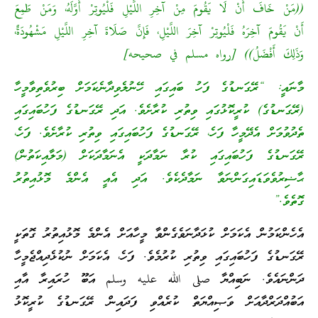
(مَنْ خَافَ أَنْ لَا يَقُومَ مِنْ آخِرِ اللَّيْلِ فَلْيُوتِرْ أَوَّلَهُ، وَمَنْ طَمِعَ
َنْ يَقُومَ آخِرَهُ فَلْيُوتِرْ آخِرَ اللَّيْلِ، فَإِنَّ صَلَاةَ آخِرِ اللَّيْلِ مَشْهُودَةٌ،
َذَلِكَ أَفْضَلُ)) [رواه مسلم في صحيحه]
ާނައީ: “ރޭގަނޑުގެ ފަހު ބައިގައި ހޭނުލެވިދާނެކަމަށް ބިރުވެތިވާމީހާ
ރޭގަނޑުގެ) ކުރީކޮޅުގައި ވިތުރި ކުރާށެވެ. އަދި ރޭގަނޑުގެ ފަހުބައިގައި
ެދުވުމަށް އެދޭމީހާ ފަހެ، ރޭގަނޑުގެ ފަހުބައިގައި ވިތުރި ކުރާށެވެ. ފަހެ،
ޭގަނޑުގެ ފަހުބައިގައި ކުރާ ނަމާދަކީ އެނަމާދަކަށް (މަލާއިކަތުން)
ާޟިރުވެވަޑައިގަންނަވާ ނަމާދެކެވެ. އަދި އެއީ އެންމެ މޮޅުއިތުރު
ޮތެވެ.”
ެހެންކަމުން އެކަމަށް ކުޅަދާނަވެގެންވާ މީހާއަށް އެންމެ މޮޅުއިތުރު ގޮތަކީ
ޭގަނޑުގެ ފަހުބައިގައި ވިތުރި ކުރުމެވެ. ފަހެ، އެކަމަށް ނުކުޅެދިއްޖެމީހާ
ަންނައެވެ. ނަބިއްޔާ صلى الله عليه وسلم އަބޫ ހުރައިރާ އާއި
ަބުއްދަރްދާއަށް ވަޞިއްޔަތް ކުރެއްވި ފަދައިން ރޭގަނޑުގެ ކުރީކޮޅު