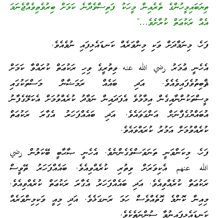
ިޔަބައިމީހުންގެ ތެރެއިން މީހަކު ފަތިސްވެދާނެ ކަމަށް ބިރުވެތިވެއްޖެނަމަ
ެއް ރަކުޢަތް ކުރާށެވެ…”
ަހެ، މިނަމާދަށް ވަކި މިންވަރެއް ކަނޑައެޅިފައި ނުވެއެވެ.
ެހެނީ ޢުމަރު رضي الله عنه ވިތުރީގެ ވިހި ރަކުޢަތް ކުރައްވާ ކަމަށް
ާބިތުވެފައިވެއެވެ. އަދި ބައެއް ރަމަޟާން މަސްތަކުގައި
ީސްތަކުންނާއިގެން އިމާމުވެ އެފަދައިން ނަމާދު ކުރެއްވުމަށް އެކަލޭގެފާނު
ުބައްޔުގެފާނަށް އަންގަވައެވެ. އަދި ބައެއްފަހަރު އެގާރަ ރަކުޢަތް
ުރެއްވުމަށް އަމުރު ކުރައްވައެވެ.
ަހެ، މިކަންވަނީ ތަނަވަސްވެގެންނެވެ. އެހެނީ ޞާޙާބީ ބޭކަލުން رضي
لله عنهم އެކިވަރަށް ވިތުރި ކުރެއްވިއެވެ. ބައެއްފަހަރު ތޭވީސް
ަކުޢަތް ކުރެއްވިއެވެ. އަދި ބައެއްފަހަރު އެގާރަ ރަކުޢަތް ކުރެއްވިއެވެ.
ިއިން ކޮންމެ ގޮތެއްވެސް ހަމަ ރަނގަޅެވެ. އަދި މިއީ ވަކިމިންވަރެއް
ަނޑައެޅިފައިނުވާ ސުންނަތެކެވެ.