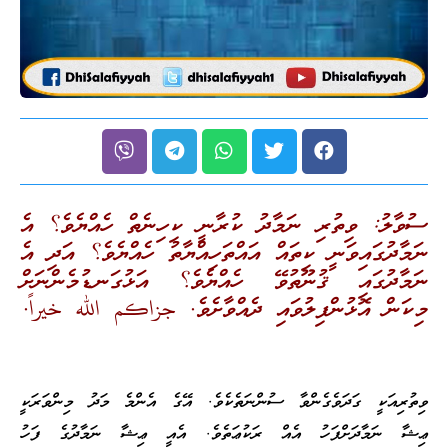
ުވާލު: ވިތުރި ނަމާދު ކުރާނީ ކިހިނެތް ހެއްޔެވެ؟ އެ
ަމާދުގައިވަނީ ކިތައް އައްތަހިއްޔާތު ހެއްޔެވެ؟ އަދި އެ
ަމާދުގައި ޤުނޫތުވޭ ހެއްޔެވެ؟ އަޅުގަނޑުމެންނަށް
ިކަން އޮޅުންފިލުވައި ދެއްވާށެވެ. جزاكم الله خيراً.
ިތުރިއަކީ ގަދަވެގެންވާ ސުންނަތެކެވެ. އޭގެ އެންމެ މަދު މިންވަރަކީ
ިޝާ ނަމާދަށްފަހު އެއް ރަކުޢަތެވެ. އެއީ ޢިޝާ ނަމާދުގެ ފަހު