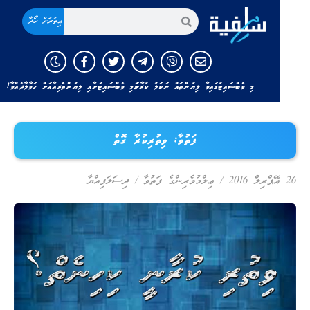
އިތުރަށް ހޯދާ
މި ވެބްސައިޓުގައިވާ ލިޔުންތައް ނަކަލު ކުރާނަމަ މި ވެބްސައިޓަށާއި ލިޔުންތެރިއާއަށް ހަވާލާދެއްވާ!
ފަތުވާ: ވިތުރިކުރާ ގޮތް
އޭޕްރިލް 2016
/
ޢިލްމުވެރިންގެ ފަތުވާ
/
ދިސަލަފިއްޔާ