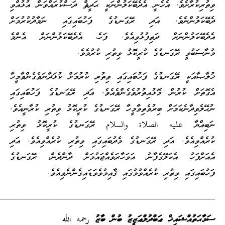
ިތުރިކުރާށެވެ. އެހެނީ އެދެބޭކަލުންނަކީ ޙަދީޘް ދަސްކުރައްވަން އުޅުއްވި
ެބޭކަލުންނެވެ. އަދި ރޭގަނޑުގެ ފަހުބައިގައި ނަމާދުކުރުމަށް
ެދެބޭކަލުންނަށް ދަތިފުޅުވިއެވެ. ފަހެ، އެދެބޭކަލުންނަށް އެންމެ
ުނާސަބުވީ ރޭގަނޑުގެ ކުރީކޮޅު ވިތުރި ކުރުމެވެ.
ުލާޞާއަކީ ރޭގަނޑުގެ ފަހުބައިގައި ވިތުރި ކުރުމަށް ކުޅަދާނަވެގެންވާމީހާ
ެގޮތަށް ކުރުން މޮޅުއިތުރުވެގެންވެއެވެ. އަދި ރޭގަނޑުގެ ފަހުބައިގައި
ުހޭލެވިދާނެކަމަށް ބިރުވެތިވާމީހާ ރޭގަނޑުގެ ކުރީކޮޅު ވިތުރި ކުރާނީއެވެ.
ަބިއްޔާ عليه الصلاة والسلام ރޭގަނޑުގެ ކުރީކޮޅު ވިތުރި
ުރެއްވިއެވެ. އަދި ރޭގަނޑުގެ މެދުބައިގައި ވިތުރި ކުރެއްވިއެވެ. އަދި
ެއަށްފަހު އެކަލޭގެފާނު އަވަހާރަވެއްޖައުމަށް ދާންދެން، ރޭގަނޑުގެ
ަހުބައިގައި ވިތުރި ކުރެއްވުމުގައި ޤާއިމުވެވަޑައިގެންނެވިއެވެ.
_________________________________________________
ަމާޙަތުއްޝައިޚް ޢަބްދުލްޢަޒީޒު ބުން ބާޒު
رحمه
الله