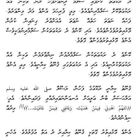
ެ ރަކުޢަތް ކޮށްފައި ސަލާމް ދިނުމަށްފަހު ދެން ވަކިން އެއް
ަކުޢަތްކޮށް ސަލާމްދިނުމެއެވެ. މިއީ ފުރިހަމަ އެންމެ މަދު މިންވަރެވެ.
ަހެއް ނަވަތަ ހަތެއް ނުވަތަ އެއަށްވުރެ ގިނައިން ކުރުން
ޮޅުއިތުރުވެގެންވެއެވެ. އަދި ކޮންމެ ދެ ރަކުޢަތަކުން ސަލާމްދިނުމަކީވެސް
ެންމެ މޮޅުއިތުރުވެގެންވާ ގޮތެވެ.
ޮންމެ ދެ ރަކުޢަތަކުން ސަލާމްދެމުން ނިންމާލަމުން ވަކިން އެއް
ަކުޢަތްކުރާނީއެވެ. އަދި އެ ރަކުޢަތުގައި ޤުނޫތު ކިޔާނީއެވެ. މިއީ އެންމެ
ޮޅުއިތުރުވެގެންވާ ގޮތެވެ.
ުނޫތު ކިޔާނީ ރުކޫޢުގެ ފަހުން، ރަސޫލާ صلى الله عليه وسلم
ަލްޙަސަން ބުން ޢަލީއަށް އުނގަންނަވައިދެއްވި ފަދައިންނެވެ. އެއީ:
[1]
(اللهُمَّ اهْدِنِي فِيمَنْ هَدَيْتَ، وَعَافِنِي فِيمَنْ عَافَيْتَ…))
މިދުޢާ
ިމެންދެނެވެ.
ެންމެ މޮޅުއިތުރު ގޮތަކީ ޤުނޫތު ކިޔާއިރު ދެ އަތް އުފުލުމެވެ. އެހެނީ