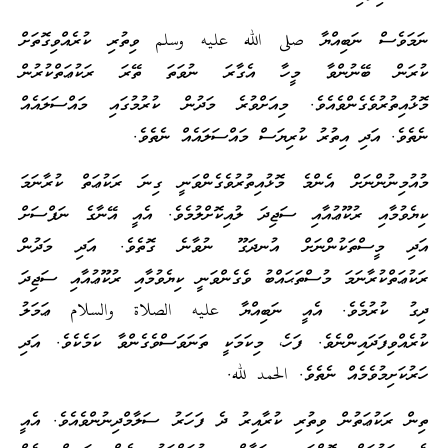
ަމަވެސް ނަބިއްޔާ صلى الله عليه وسلم ވިތުރި ކުރެއްވިގޮތަށް
ުރަން ބޭނުންވާ މީހާ އެގާރަ ނުވަތަ ތޭރަ ރަކުޢަތްކުރުން
ޮޅުއިތުރުވެގެންވެއެވެ. މިއަށްވުރެ މަދުން ކުރުމުގައި މައްސަލައެއް
ެތެވެ. އަދި އިތުރު ކުރިޔަސް މައްސަލައެއް ނެތެވެ.
ުއުމިނުންނަށް އެންމެ މޮޅުއިތުރުވެގެންވަނީ ގިނަ ރަކުޢަތް ކުރާނަމަ
ިޔެވުމާއި ރުކޫޢުއާއި ސަޖިދަ ލުއިކޮށްލުމެވެ. އެއީ އޭނާގެ ނަފްސަށް
ަދި މީސްތަކުންނަށް އުނދަގޫ ނުވާނެ ގޮތެވެ. އަދި މަދުން
ަކުޢަތްކުރާނަމަ މުސްތަޙައްބު ވެގެންވަނީ ކިޔެވުމާއި ރުކޫޢުއާއި ސަޖިދަ
ިގު ކުރުމެވެ. އެއީ ނަބިއްޔާ عليه الصلاة والسلام ޢަމަލު
ުރެއްވިފަދައިންނެވެ. ފަހެ، މިކަމަކީ ތަނަވަސްވެގެންވާ ކަމެކެވެ. އަދި
ަރުކަށިމުވެމެއް ނެތެވެ. الحمد لله.
ިން ރަކުޢަތުން ވިތުރި ކުރާއިރު ދެ ފަހަރު ސަލާމްދިނުންވެއެވެ. އެއީ