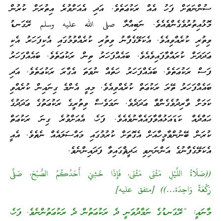
ުންނަތަށް ފަހު އެއް ރަކުޢަތެވެ. އަދި އެއަށްވުރެ އިތުރަށް ކުރުން
ޮޅުއިތުރުވެގެންވެއެވެ. ނަބިއްޔާ صلى الله عليه وسلم ރޭގަނޑު
ިތުރި ކުރެއްވިއެވެ. އެކަލޭގެފާނު ވިތުރި ކުރެއްވުމުގައި އެކިފަހަރު އެކި
ަދަދަށް ކުރައްވާފައިވެއެވެ. ބައެއްފަހަރު ތިން ރަކުޢަތެވެ. ބައެއްފަހަރު
ަސް ރަކުޢަތެވެ. ބައެއްފަހަރު ހަތެއް ނުވަތަ އެގާރަ ރަކުޢަތެވެ. އަދި
ައެއްފަހަރު ތޭރަ ރަކުޢަތް ކުރެއްވިއެވެ. މިއީ އެންމެ ގިނައިން ކުރެއްވި
ަމަށް ވާރިދުވެގެންވާ ޢަދަދެވެ. ނަމަވެސް ވިތުރީގެ ރަކުޢަތުގެ ޢަދަދުގެ
ައްދެއް ކަޑައަޅުއްވާފައެއްނުވެއެވެ. ފަހެ، އެއަށްވުރެ ގިނަ ރަކުޢަތް
ުރަން ބޭނުންވާމީހާއަށް އެގޮތަށް ކުރުމުގައި މައްސަލައެއް ނެތެވެ. އެއީ
ެކަލޭގެފާނުގެ އަންނަނިވި ޙަދީޘްގައިވާ ފަދައިންނެވެ.
(صَلَاةُ اللَّيْلِ مَثْنَى مَثْنَى، فَإِذَا خَشِيَ أَحَدُكُمُ الصُّبْحَ، صَلَّى
َكْعَةً وَاحِدَة…)) [متفق عليه]
ާނައީ: “ރޭގަނޑުގެ ނަމާދުވަނީ ދެ ރަކުޢަތުން ދެ ރަކުޢަތުންނެވެ. ފަހެ،