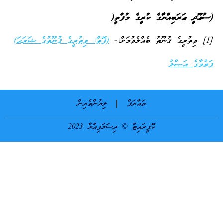
ސުޢޫދީ ޢަރަބިއްޔާގެ ކުރީގެ މުފްތީ
(
ގެ ޤުނޫތު ބެއްލެވުމަށް:-
(ފޮތް: ވިތުރީގެ ޤުނޫތުގެ ޝަރަޙަ)
ަތުވާގެ އަޞްލު
ތަޢާރަފް
ލިޔުންތެރިން
ކޮޕީރައިޓް © ދިސަލަފިއްޔާ 2023