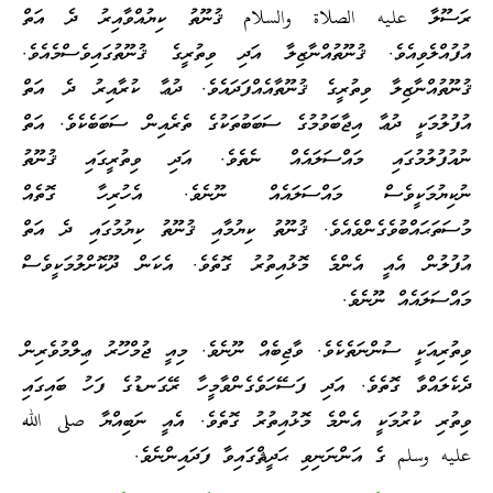
ަސޫލާ عليه الصلاة والسلام ޤުނޫތު ކިޔުއްވާއިރު ދެ އަތް
ުފުއްލެވިއެވެ. ޤުނޫތުއްނާޒިލާ އަދި ވިތުރީގެ ޤުނޫތުގައިވެސްމެއެވެ.
ުނޫތުއްނާޒިލާ ވިތުރީގެ ޤުނޫތާއެއްފަދައެވެ. ދުޢާ ކުރާއިރު ދެ އަތް
ުފުލުމަކީ ދުޢާ އިޖާބަވުމުގެ ސަބަބުތަކުގެ ތެރެއިން ސަބަބެކެވެ. އަތް
ުއުފުލުމުގައި މައްސަލައެއް ނެތެވެ. އަދި ވިތުރީގައި ޤުނޫތު
ުކިޔުމަކީވެސް މައްސަލައެއް ނޫނެވެ. އެހުރިހާ ގޮތެއް
ުސަތަޙައްބުވެގެންވެއެވެ. ޤުނޫތު ކިޔުމާއި ޤުނޫތު ކިޔުމުގައި ދެ އަތް
ުފުލުން އެއީ އެންމެ މޮޅުއިތުރު ގޮތެވެ. އެކަން ދޫކޮށްލުމަކީވެސް
ައްސަލައެއް ނޫނެވެ.
ިތުރިއަކީ ސުންނަތެކެވެ. ވާޖިބެއް ނޫނެވެ. މިއީ ޖުމްހޫރު ޢިލްމުވެރިން
ެކެލައްވާ ގޮތެވެ. އަދި ފަސޭހަވެގެންވާމީހާ ރޭގަނޑުގެ ފަހު ބައިގައި
ިތުރި ކުރުމަކީ އެންމެ މޮޅުއިތުރު ގޮތެވެ. އެއީ ނަބިއްޔާ صلى الله
ليه وسلم ގެ އަންނަނިވި ޙަދީޘްގައިވާ ފަދައިންނެވެ.