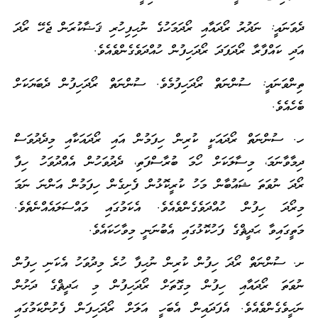
ދެވަނައީ: ނަދުރު ރޯދައާއި ރޯދަމަހުގެ ނުހިފިހުރި ޤަޟާކުރަން ޖެހޭ ރޯދަ
އަދި ކައްފާރާ ރޯދަފަދަ ރޯދަހިފުން ހުއްދަވެގެންވެއެވެ.
ތިންވަނައީ: ސުންނަތް ރޯދަހިފުމެވެ. ސުންނަތް ރޯދަހިފުން ދެބަޔަކަށް
ބެހެއެވެ.
ހ. ސުންނަތް ރޯދައަކީ ކުރިން ހިފަމުން އައި ރޯދައަކާއި މިދެދުވަސް
ދިމާވާނަމަ، މިސާލަކަށް ހޯމަ ބުރާސްފަތި، ދެދުވަހުން އެއްދުވަހު ހިފާ
ރޯދަ ނުވަތަ ޝައުބާން މަހު ކުރީކޮޅުން ފެށިގެން ހިފަމުން އަންނަ ނަމަ
މިރޯދަ ހިފުން ހުއްދަވެގެންވެއެވެ. އެކަމުގައި މައްސަލައެއްނެތެވެ.
މަތީގައިވާ ޙަދީޘްގެ ފަހުކޮޅުގައި އެބުނަނީ މިވާހަކައެވެ.
ށ. ސުންނަތް ރޯދަ ހިފުން ކުރިން ނުހިފާ ހުރެ މިދުވަހު އެކަނި ހިފުން
ނުވަތަ ރޯދައާއި ހިފުން މިގޮތަށް ރޯދަހިފުން މި ޙަދީޘްގެ ދަށުން
ނަހީވެގެންވެއެވެ. އެފަދައިން އެބަހީ އަލަށް ރޯދަހިފަން ފެށުންކަމުގައި