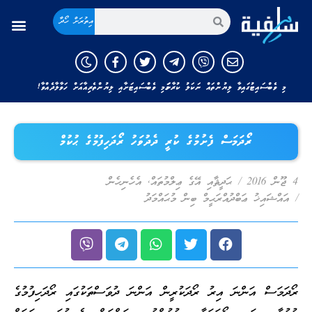
އިތުރަށް ހޯދާ
މި ވެބްސައިޓުގައިވާ ލިޔުންތައް ނަކަލު ކުރާނަމަ މި ވެބްސައިޓަށާއި ލިޔުންތެރިއާއަށް ހަވާލާދެއްވާ!
ރޯދަމަސް ފެށުމުގެ ކުރީ ދެދުވަހު ރޯދަހިފުމުގެ ޙުކުމް
4 ޖޫން 2016
/
ޙަދީޘާއި އޭގެ ޢިލްމުތައް
,
އެހެނިހެން
/
އައްޝައިޚު ޢަބްދުއްރަޙީމް ބިން މުޙައްމަދު
ރޯދަމަސް އަންނަ އިރު ރޯދަކުރީން އަންނަ ދުވަސްތަކުގައި ރޯދަހިފުމުގެ