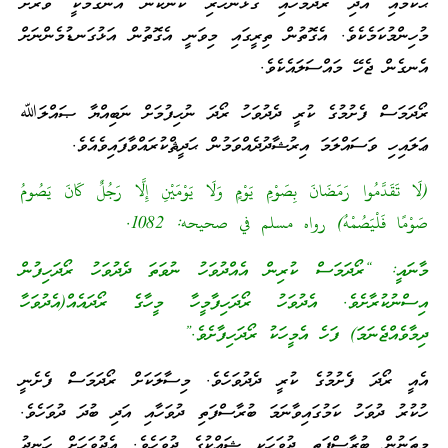
ޙުކުމާއި އަދި ރޯދަމަހާއި ގުޅުންހުރި ކަންކަން އެނގުމަކީ ވަރަށް
މުހިންމުކަމެކެވެ. އެގޮތުން ތިރީގައި މިވަނީ އެގޮތުން އަޅުގަނޑުމެންނަށް
އެނގެން ޖެހޭ މައްސަލައެކެވެ.
ރޯދަމަސް ފެށުމުގެ ކުރީ ދެދުވަހު ރޯދަ ނުހިފުމަށް ނަބިއްޔާ ޞައްލަﷲ
ޢަލައިހި ވަސައްލަމަ އިރުޝާދުދެއްވަމުން ޙަދީޘްކުރައްވާފައިވެއެވެ.
(لَا تَقَدَّمُوا رَمَضَانَ بِصَوْمِ يَوْمٍ وَلَا يَوْمَيْنِ إِلَّا رَجُلٌ كَانَ يَصُومُ
صَوْمًا فَلْيَصُمْهُ) رواه مسلم في صحيحه: 1082.
މާނައީ: “ރޯދަމަސް ކުރިން އެއްދުވަހު ނުވަތަ ދެދުވަހު ރޯދަހިފުން
އިސްނުކުރާށެވެ. އެދުވަހު ރޯދަހިފާމީހާ މީހާގެ ރޯދައެއް(އެދުވަހާ
ދިމާވެއްޖެނަމަ) ފަހެ އެމީހަކު ރޯދަހިފާށެވެ.”
އެއީ ރޯދަ ފެށުމުގެ ކުރީ ދެދުވަހެވެ. މިސާލަކަށް ރޯދަމަސް ފެށެނީ
ހުކުރު ދުވަހު ކަމުގައިވާނަމަ ބުރާސްފަތި ދުވަހާއި އަދި ބުދަ ދުވަހެވެ.
މިތަނުން ބުރާސްފަތި ދުވަހަކީ ޝައްކުގެ ދުވަހެވެ. އެދުވަހަށް ހަނދު