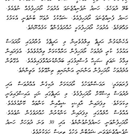
ބެލޭ ދުވަހެވެ. ހަނދު ނުފެނިއްޖެނަމަ އެދުވަހު ރޯދަހިފުމެއް ނުވެއެވެ.
ހަނދު ފެނިއްޖެނަމަ ރޯދަހިފެއެވެ. ޝައްކުގެ ދުވަހޭ ބުނެވެނީ އެކަމުގެ
މައްޗަށެވެ. އެދުވަހު ރޯދަހިފުމަކީ ހުއްދަވެގެންވާ ކަމެއްނޫނެވެ.
އެހެންކަމުން ޙަދީޘް ޢިލްމުވެރިން މި ޙަދީޘްގެ މުރާދުގައި ރޯދަމަސް
އައުމުގެ ކުރީ ދެދުވަހު ރޯދަހިފުން ޙަރާމްކަމަށް ވިދާޅުވެއެވެ. އެފަދައިން
އިމާމު ނަވަވީ ޞަޙީޙް މުސްލިމުގައި ބަޔާންކުރައްވާފައިވެއެވެ. އެގޮތުން
އެދެދުވަހު ރޯދަހިފުން އަންނަނީ އަންނަނިވި ތިންގޮތުގެ މަތީންނެވެ.
ފުރަތަމައީ: ރަމަޟާންމަހުގެ ރޯދަކަމަށް ދެކިގެން އެއްދުވަސް އަދި
ދެދުވަސް އިސްކޮށް ރޯދަހިފުމެވެ. މި ޙަދީޘްގައި ނަހީ އައިސްފައިވަނީ
މިކަމަށެވެ. މިފަދައިން ރާފިޟީ ޝީޢާއިން ކަންތައް ކޮށްއުޅެއެވެ.
އެއްވެސް ޙާލެއްގައި މިފަދައިން ކަންކުރުން ހުއްދަވެގެން ނުވެއެވެ.
ރޯދަހިފުންވަނީ ހަނދުފެނުމުންނެވެ. އަދި 30 ވަނަ ދުވަހަށް ހަނދު
ނުފެނިއްޖެނަމަވަނީ ޝައުބާން މަހުގެ ތިރީސް ހަމަކުރުމެވެ.