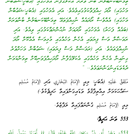
ތިމަންބޭކަނބަލުން ބުނާ ވަރަށް އެކަލޭގެފާނު އެމަހުގައި (އެބަހީ:ޝަޢުބާން
މަހުގައި) ރޯދަ ހިއްޕަވާކަމުގައިވެއެވެ. އަދި އެމަހުގައި (އެބަހީ:ޝަޢުބާން
މަހުގައި) އެއްވެސް ރޯދައެއް ނުހިއްޕަވައޭ ތިމަންބޭކަނބަލުން ބުނާވަރަށް
(ބައެއް ފަހަރު) އެމަހުގައި ރޯދައަށް ނުހުންނަވާކަމުގައި ވިއެވެ. އަދި
ރަމަޟާން މަސް ފިޔަވައި އެހެން މަހެއްގައި މުޅިމަސް އެއްކޮށް ރޯދަ
ނުހިއްޕަވައެވެ. އަދި (ރަމަޟާން މަސް ފިޔަވައި) ޝަޢުބާން މަހަށްވުރެ
ގިނައިން އެހެން މަހެއްގައި އެކަލޭގެފާނު ރޯދަހިއްޕަވަނިކޮށް ތިމަންކަމަނާ
ދެކެވަޑައިނުގަންނަވަމެވެ.. ”
مُتَّفَقٌ عَلَيْهِ (އެބަހީ: މިއީ الإِمَامُ البُخَارِي އަދި الِإمَامُ مُسْلِم
ސައްޙަކަމަށް އިއްތިފާޤުވެ ވަޑައިގަންފައިވާ ހަދީޘެކެވެ.)
މިއީ الِإمَامُ مُسْلِم ގެންނަވާފައިވާ ލަފްޒެވެ.
553 ވަނަ ޙަދީޘް:
553- وَعَنْ أَبِي ذَرٍّ -رَضِيَ اللَّهُ عَنْهُ- قَالَ: (( أَمَرَنَا رَسُولُ اَللَّهِ