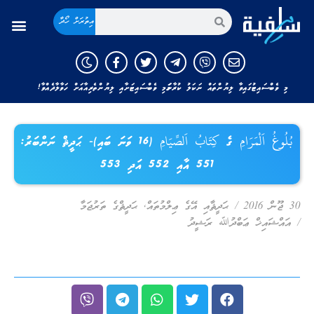
އިތުރަށް ހޯދާ
މި ވެބްސައިޓުގައިވާ ލިޔުންތައް ނަކަލު ކުރާނަމަ މި ވެބްސައިޓަށާއި ލިޔުންތެރިއާއަށް ހަވާލާދެއްވާ!
بُلُوغُ اَلْمَرَامِ ގެ كِتَابُ اَلصِّيَامِ (16 ވަނަ ބައި)- ޙަދީޘް ނަންބަރު:
551 އާއި 552 އަދި 553
30 ޖޫން 2016
/
ޙަދީޘާއި އޭގެ ޢިލްމުތައް
,
ޙަދީޘްގެ ތަރުޖަމާ
/
އައްޝައިޚް ޢަބްދުﷲ ރަޝީދު