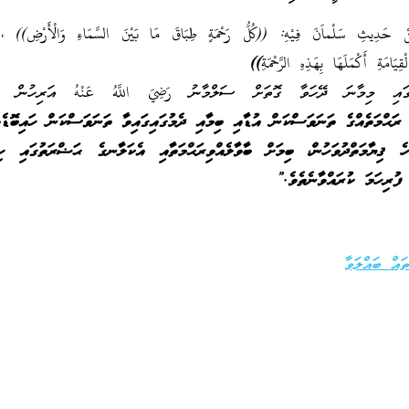
مِنْ حَدِيثِ سَلْماَنَ فِيْهِ: ((
كُلُّ رَحْمَةٍ طِبَاقَ مَا بَيْنَ السَّمَاءِ وَالْأَرْضِ
)) ، و
ِيَامَةِ أَكْمَلَهَا بِهَذِهِ الرَّحْمَةِ))
އި މިމާނަ ދޭހަވާ ގޮތަށް ސަލްމާނު رَضِيَ اللَّهُ عَنْهُ އަރިހުން ރި
ރަޙްމަތެއްގެ ތަނަވަސްކަން އުޑާއި ބިމާއި ދެމުގައިގައިވާ ތަނަވަސްކަން ހައިބޮޑެ
ެ ޤިޔާމަތްދުވަހުން، ބިމަށް ބާވާލެއްވިރަޙްމަތާއި އެކަލާނގެ ޙަޟްރަތުގައި ހިފ
 ފުރިހަމަ ކުރައްވާނެތެވެ.”
ައް ބައްލަވާ