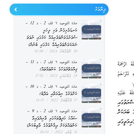
ފިލާވަޅު
مادة التوحيد ٦ (ف 2 ، د 12 –
ކަނޑައެޅިގެން ވަކި މީހަކީ
ސުވަރުގެވަންތަވެރިއެއް ކަމުގައި ނުވަތަ
ނަރަކަވަންތަވެރިއެއް ކަމުގައި ބުނުން)
30 ނޮވެމްބަރު 2024
02:00
مادة التوحيد ٦ (ف 2 ، د 11 –
الرَّحْمَةَ
ޤިޔާމަތްދުވަހުގެ ކަންތައްތައް)
 تَتَرَاحَمُ
28 ފެބްރުއަރީ 2023
17:02
.
مادة التوحيد ٦ (ف 2 ، د 10 –
 عَلَيْهِ
ކަށްވަޅުގެ ނިޢުމަތާއި ޢަޛާބު)
17 އޮކްޓޯބަރު 2022
14:37
ރަތުގައި
مادة التوحيد ٦ (ف 2 ، د 9 –
 ބަޔަކަށް
ޞައްޙަ ޙަދީޘްތަކުގައި ވާރިދުފައިވާ
މަތީގައި
ކަންތައްތަކަށް އީމާންވުމުގެ ވާޖިބުކަން)
31 ޖުލައި 2022
10:24