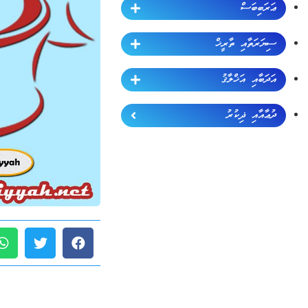
ޢަރަބިބަސް
ސިޔަރަތާއި ތާރީޚް
އަދަބާއި އަޚްލާޤު
ދުޢާއާއި ޛިކުރު