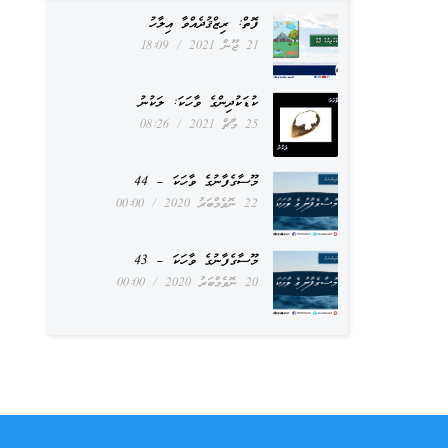
ފޮތް: ރިޒްޤުދެއްވާ އިލާހު
21 ޖޫން 2021
18:09
ކުޑަކުދިންގެ ވާހަކަ: ލަކުނު
25 މާޗް 2021
08:26
މޫސާގެފާނުގެ ވާހަކަ – 44
22 ނޮވެމްބަރު 2020
00:00
މޫސާގެފާނުގެ ވާހަކަ – 43
20 ނޮވެމްބަރު 2020
00:00