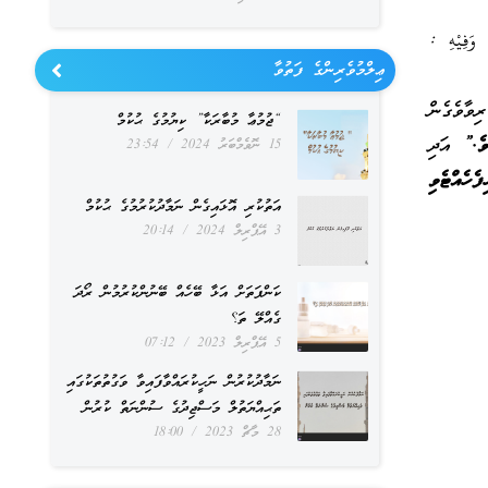
َفِيْهِ :
ޢިލްމުވެރިންގެ ފަތުވާ
ވާވެގެން
“ޖުމުޢާ މުބާރަކާ” ކިޔުމުގެ ޙުކުމް
ވެ.”
އަދި
15 ނޮވެމްބަރު 2024
23:54
ެހެއްޓެވި
އަތުކުރި އޮޅައިގެން ނަމާދުކުރުމުގެ ޙުކުމް
3 އޭޕްރިލް 2024
20:14
ކަންފަތަށް އަޅާ ބޭހެއް ބޭނުންކުރުމުން ރޯދަ
ގެއްލޭ ތަ؟
5 އޭޕްރިލް 2023
07:12
ނަމާދުކުރުން ނަހީކުރައްވާފައިވާ ވަގުތުތަކުގައި
ތަޙިއްޔަތުލް މަސްޖިދުގެ ސުންނަތް ކުރުން
28 މާޗް 2023
18:00