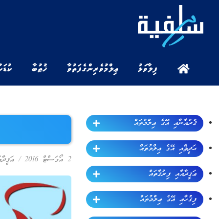
ފިލާވަޅު
ޢިލްމުވެރިންގެ ފަތުވާ
ޚުޠުބާ
ކުޑަކ
ޤުރުއާނާއި އޭގެ ޢިލްމުތައް
ޙަދީޘާއި އޭގެ ޢިލްމުތައް
2 އޯގަސްޓް 2016
/
ޢަޤީދާއ
ޢަޤީދާއާއި ފިރުޤާތައް
ފިޤުހާއި އޭގެ ޢިލްމުތައް