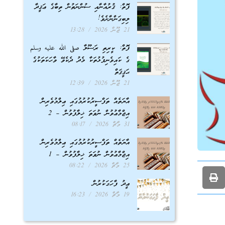
ފޮތް: ޤުރުއާނާއި ސުންނަތުން ތިބާގެ ޢަޤީދާ
ލިބިގަންނާށެވެ!
21 ޖޫން 2026
13:28
ފޮތް: ކީރިތި ރަސޫލާ صلى الله عليه وسلم
ގެ ކައިވެނިފުޅުތަކާ މެދު ދެކެވޭ ވާހަކަތަކުގެ
ޙަޤީޤަތް
21 ޖޫން 2026
12:39
އާޔަތެއް ތަފްސީރުކުރުމުގައި ޢިލްމުވެރިން
އިޖްމާޢުވުން ނުވަތަ ޚިލާފުވުން – 2
31 މާޗް 2026
08:17
އާޔަތެއް ތަފްސީރުކުރުމުގައި ޢިލްމުވެރިން
އިޖްމާޢުވުން ނުވަތަ ޚިލާފުވުން – 1
25 މާޗް 2026
08:22
ޢީދު ފާހަގަކުރުން
19 މާޗް 2026
16:23