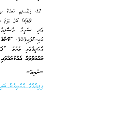
وَلِمُسلِمٍ مَعنَاهُ 
((فَإِذَا كَانَ يَوْمُ الْق
އަދި ސަޙީހު މުސްލިމުގަ
އައިސްފައިވެއެވެ.
“ކޮންމެ 
އެޙަދީޘުގައި ވެއެވެ.
“ފަހ
ރަޙްމަތްތައް އެއްކުރައްވައި
=ނުނިމޭ=
މިލިޔުމުގެ އެހެނިހެން ބައިތ