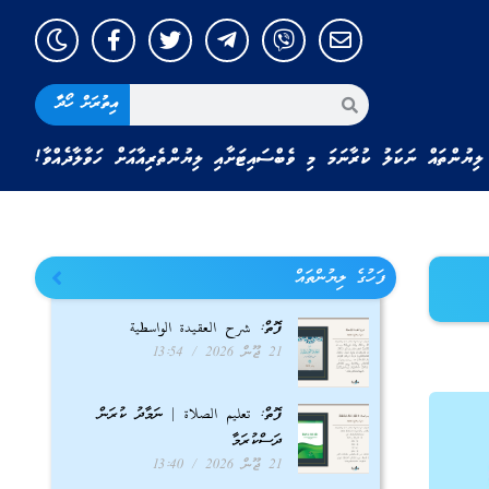
އިތުރަށް ހޯދާ
ލިޔުންތައް ނަކަލު ކުރާނަމަ މި ވެބްސައިޓަށާއި ލިޔުންތެރިއާއަށް ހަވާލާދެއްވާ!
ފަހުގެ ލިޔުންތައް
ފޮތް: شرح العقيدة الواسطية
21 ޖޫން 2026
13:54
ފޮތް: تعليم الصلاة | ނަމާދު ކުރަން
ދަސްކުރަމާ
21 ޖޫން 2026
13:40