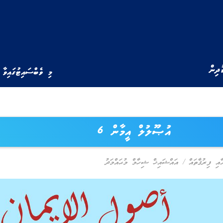
ުދިން
މި ވެބްސައިޓުގައިވާ 
އުޞޫލުލް އީމާން 6
ާއި ފިރުޤާތައް
/
އައްޝައިޚް ޝިހާމް މުޙައްމަދު