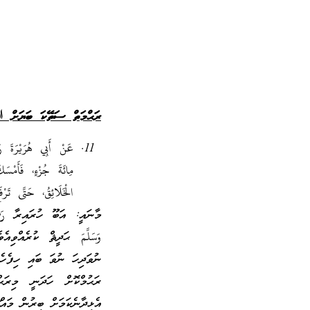
ރަޙްމަތް ސަތޭކަ ބަޔަށް ﷲ
عَنْ أَبِي هُرَيْرَةَ ر
مِائَةَ جُزْءٍ، فَأَمْسَ
الْخَلَائِقُ، حَتَّى ت
މާނައީ: އަބޫ ހުރައިރާ رَضِ
وَسَلَّمَ ޙަދީޘް ކުރެއް
ނުވަދިހަ ނުވަ ބައި ހިފެހެއ
ރަޙުމްކޮށް ހަދަނީ މިރަޙ
އެޅިދާނެކަމަށް ބިރުން މައް