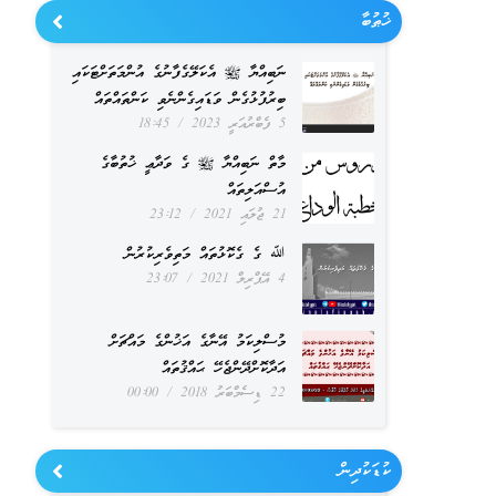
ޚުޠުބާ
ނަބިއްޔާ ﷺ އެކަލޭގެފާނުގެ އުންމަތަށްޓަކައި
ބިރުފުޅުގެން ވަޑައިގެންނެވި ކަންތައްތައް
5 ފެބްރުއަރީ 2023
18:45
މާތް ނަބިއްޔާ ﷺ ގެ ވަދާޢީ ޚުތުބާގެ
އުސްއަލިތައް
21 ޖުލައި 2021
23:12
ﷲ ގެ ގެކޮޅުތައް މަތިވެރިކުރުން
4 އޭޕްރިލް 2021
23:07
މުސްލިކަމު އޭނާގެ އަޚުންގެ މައްޗަށް
އަދާކޮށްދޭންޖެހޭ ޙައްޤުތައް
22 ޑިސެމްބަރު 2018
00:00
ކުޑަކުދިން