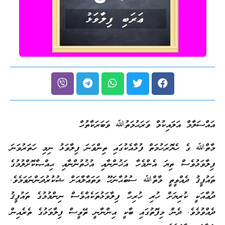
އައްސަލާމް އަލައިކުމް ވަރަޙުމަތުﷲ ވަބަރަކާތުހް
މާތްﷲ ގެ ހެޔޮރަހުމަތް ފުޅާއެކުގައި ތިންވަނަ ފިލާވަޅު ނިމި ހަތަރުވަނަ
ފިލާވަޅުވެސް ތިޔަ އެންމެހާ އަޚުންނާއި އުޚުތުންނާއި ޙިއްޞާކޮށްލުމުގެ
ތައުފީޤު ދެއްވީތީ މާތްﷲ ސުބުޙާނަހޫ ވަތަޢާލާއަށް ޝުކުރުދަންނަވަމެވެ.
ދުޢާއަކީ ކުރިޔަށް ހުރި ހުރިހާ ފިލާވަޅުތަކެއްވެސް ނިންމުމުގެ ތައުފީޤު
ދެއްވުމެވެ. ދެން މިފޮތުގައި ބާކީ އިންނާނީ ތޭވީސް ފިލާވަޅުގެ ތެރެއިން