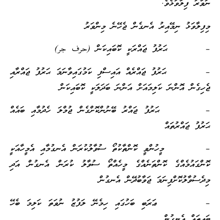
ނަވާރަ ފިލާވަޅެވެ.
މިފިލާވަޅު ނިމޭއިރު އެނގެން ޖެހޭނެ މިންވަރު
– ޙަރުފު ޖައްރަކީ ކޮބައިކަން (حرف جر)
– ޙަރުފު ޖައްރެއް އައިސްފި ކަމުގައިވާނަމަ ޙަރުފު ޖައްރާއި
ޖެހިގެން އޮންނަ ކަލިމައަށް އަންނަ ބަދަލަކީ ކޮބައިކަން
– ޙަރުފު ޖައްރު ބޭނުންކޮށްގެން ޖުމްލަ ހެދުމާއި ބައެއް
ޙަރުފު ޖައްރުތައް
– މީހުންވީ ކޮންތާކުތޯ ސުވާލުކުރަން އެނގުމާއި އެމީހާއަކީ
ކޮންގައުމެއްގެ ކޮންތަނެއްގެ މީހެއްތޯ ސުވާލު ކުރަން އެނގުން އަދި
މިދެސުވާލުކޮށްފިނަމަ ޖަވާބުދޭން އެނގުން
– ޢަރަބި ބަހުގައި ހިމެނޭ ލަފުޒު ނުވަތަ ކަލިމަ ބެހޭ
ބައިތައް އެނގުން