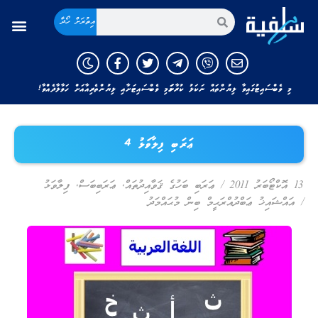
އިތުރަށް ހޯދާ
މި ވެބްސައިޓުގައިވާ ލިޔުންތައް ނަކަލު ކުރާނަމަ މި ވެބްސައިޓަށާއި ލިޔުންތެރިއާއަށް ހަވާލާދެއްވާ!
ޢަރަބި ފިލާވަޅު 4
13 އޮކްޓޯބަރު 2011
/
ޢަރަބި ބަހުގެ ޤަވާއިދުތައް
,
ޢަރަބިބަސް
,
ފިލާވަޅު
/
އައްޝައިޚު ޢަބްދުއްރަޙީމް ބިން މުޙައްމަދު