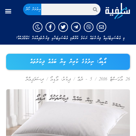
އިތުރަށް ހޯދާ
މި ވެބްސައިޓުގައިވާ ލިޔުންތައް ނަކަލު ކުރާނަމަ މި ވެބްސައިޓަށާއި ލިޔުންތެރިއާއަށް ހަވާލާދެއްވާ!
އޯޑިއޯ: ނިދުމުގެ ކުރިން ކިޔާ ބައެއް ޛިކުރުތައް
26 އޯގަސްޓް 2016
/
5 - ދުޢާ / ޛިކުރު
,
އޯޑިއޯ
/
ދިސަލަފިއްޔާ