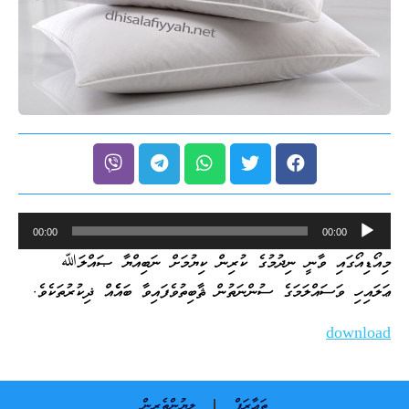
Audio
00:00
00:00
Player
މިއޯޑިއޯގައި ވާނީ ނިދުމުގެ ކުރިން ކިޔުމަށް ނަބިއްޔާ ޞައްލަﷲ
ޢަލައިހި ވަސައްލަމަގެ ސުންނަތުން ޘާބިތުވެފައިވާ ބައެެއް ޛިކުރުތަކެވެ.
download
ތަޢާރަފް
ލިޔުންތެރިން