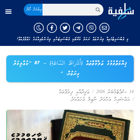
އިތުރަށް ހޯދާ
މި ވެބްސައިޓުގައިވާ ލިޔުންތައް ނަކަލު ކުރާނަމަ މި ވެބްސައިޓަށާއި ލިޔުންތެރިއާއަށް ހަވާލާދެއްވާ!
ޤިޔާމަތްވުމުގެ ޢަލާމާތްތައް (أَشْرَاطُ السَّاعَةِ) – 87 “ކުއްލިމަރު
ގިނަވުން. “
14 ސެޕްޓެމްބަރު 2016
/
ޢަޤީދާއާއި ފިރުޤާތައް
/
އައްޝައިޚް އަޙްމަދު ނާޒިލް މުޙައްމަދު