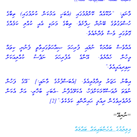
މާނައީ: “ރުކޫއެއް ކޮށްލުމުގައި (އެބަހީ އަޅުކަން ކުރުމުގައި) ތިބާގެ
ހުސްވަގުތުގެ ބޭނުން ހިފާށެވެ. ތިބާގެ މަރަކީ އެއީ ކުއްލި ކަމެއްގެ
ގޮތުގައި ވެސް ވެދާނެއެވެ.
އެއްވެސް ބައްޔަކާ ނުލައި ފުރިހަމަ ޞިއްޙަތުގައިވާތީ ފެނުނީ ކިތައް
މީހުން ހެއްޔެވެ. އޭނާގެ އެފުރިހަމަ ނަފްސު ކުއްލިއަކަށް
ނިމިދިއައީއެވެ.”
އިބްނު ޙަޖަރު ވިދާޅުވިއެވެ. [އެބަސްފުޅުގެ މާނައީ:] “އޭގެ ފަހުން
ނުވަތަ ދުވަސްކޮޅަކަށްފަހު، އެކަލޭގެފާނު –އެބަހީ ބުޚާރީ- އަށް އެކަން
މެދުވެރިވެގެން ދިއުމީ ޙައިރާންވި ކަމެކެވެ.”[2]
=ނުނިމޭ=
މިލިޔުމުގެ އެހެންބައިތައް ބައްލަވާ