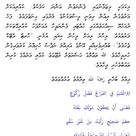
މިކަމަކީ މިޒަމާނުގައި ފެންނަމުން އަންނަ ކަމެކެވެ. ކުއްލިއަކަށް
މަރުވެގެން ދިއުން މިވަނީ މީސްތަކުންގެ މެދުގައި ގިނަވެފައެވެ. ފަހެ
ދުޅަހެޔޮ ޞިއްޙަތެއްގައި ހުއްޓައި ފެންނަމީހާ އެއަށްފަހު ކުއްލިގޮތަކަށް
މަރުވެއެވެ. މިހާރު މިއަށް މީހުން ކިޔައި އުޅެނީ “ހާރޓް އެޓޭކް
ޖެހުމެވެ”. ބުއްދިވެރިޔާއީ އޭނާގެ އަމިއްލަ ނަފްސު ހުށިޔާރު ކުރުވައިގެން
ހުރިމީހާއެވެ. ﷲ ތަޢާލާގެ ޙަޟްރަތަށް ރުޖޫޢަވެ، ކުއްލި މަރެއްގެ ކުރިން
ތައުބާވެހުރި މީހާއެވެ.
އިމާމު ބުޚާރީ رَحِمَهُ الله ވިދާޅުވެ އުޅުއްވައެވެ.
((اغْتَنِمْ فِي الفَرَاغِ فَضْلَ رُكُوْعٍ
فَعَسَى أَنْ يَكُوْنَ مَوْتُكَ بَغْتَهْ
كَمْ صَحِيْحٍ رَأَيْتُ مِنْ غَيْرِ سُقْمٍ
ذَهَبَتْ نَفْسُهُ الصَّحِيْحَةُ فَلْتَه))