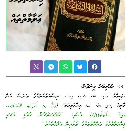
ކުއްލިމަރު ގިނަވުން.
ނަބިއްޔާ صلى الله عليه وسلم ނިސްބަތްކުރައްވާ އަނަސް ބްން
މާލިކު رضي الله عنه ވިދާޅުވިއެވެ. (
(إنَّ مِنْ أَمَارَاتِ السَّاعَةِ…
مَوْتُ الْفَجْأَةِ))[1] މާނައީ: “ހަމަކަށަވަރުން ކުއްލި މަރަކީ
ޤިޔާމަތްވުމުގެ ޢަލާމާތްތަކުގެ ތެރެއިން ޢަލާމާތެކެވެ.”