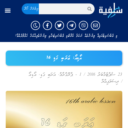
އިތުރަށް ހޯދާ
މި ވެބްސައިޓުގައިވާ ލިޔުންތައް ނަކަލު ކުރާނަމަ މި ވެބްސައިޓަށާއި ލިޔުންތެރިއާއަށް ހަވާލާދެއްވާ!
އޯޑިއޯ: ޢަރަބި ގަޑި 16
23 ސެޕްޓެމްބަރު 2016
/
1 - ޕްރޮގްރާމް
,
އަރަބި ގަޑި
,
އޯޑިއޯ
/
ދިސަލަފިއްޔާ