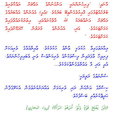
މާނައީ: “ފިރިހެނުންނަކީ، އަންހެނުންގެ މައްޗަށް ރައްކާތެރިވެ
ބެލެހެއްޓުމުގައި ޤާއިމުވެގެންތިބޭ ބަޔެކެވެ. (އެއީ) އެއުރެންގެ އެއްބަޔެއްގެ
މައްޗަށް އަނެއްބަޔަކު ﷲ މާތްކުރައްވައި، އިތުރުކުރައްވާފައިވާ
ކަމަށްޓަކައެވެ. އަދި، އެއުރެންގެ މުދަލުން ހޭދަކޮށްފައިވާ
ކަމަށްޓަކައެވެ. “
މިއާޔަތުގައިވާ ޙުކުމަކީ ޢާންމު ޙުކުމެކެވެ. ޢާއިލާއެއްގެ ވެރިއަކަށް
ފިރިމީހާ ވާފަދައިން މީސްތަކުންގެ ވެރިކަންވެސް ވަނީ އެބައިމީހުންނަށެވެ.
އެއީ އަދި މާ އައުލާވެގެންވާކަމެކެވެ…
ސުންނަތުގެ ދަލީލަކީ:
ކިސްރާގެ އަންހެން ދަރި ވެރިކަމަށް އައްޔަނުކުރެވުމުން އެކަލޭގެފާނު
ޙަދީޘްކުރެއްވި ބަސްފުޅެވެ.
((لَنْ يُفْلِحَ قَوْمٌ وَلَّوْا أَمْرَهُمُ امْرَأَةً)) [رواه البخاري]