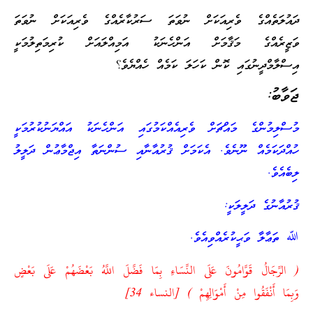
ދައުލަތެއްގެ ވެރިއަކަށް ނުވަތަ ސަރުކާރެއްގެ ވެރިއަކަށް ނުވަތަ
ވަޒީރެއްގެ މަޤާމަށް އަންހެނަކު އަމިއްލައަށް ކުރިމަތިލުމަކީ
އިސްލާމްދީނުގައި ކޮން ކަހަލަ ކަމެއް ހެއްޔެވެ؟
ޖަވާބު:
މުސްލިމުންގެ މައްޗަށް ވެރިއެއްކަމުގައި އަންހެނަކު އައްޔަނުކުރުމަކީ
ހުއްދަކަމެއް ނޫނެވެ. އެކަމަށް ޤުރުއާނާއި ސުންނަތާ އިޖްމާޢުން ދަލީލު
ލިބެއެވެ.
ޤުރުއާނުގެ ދަލީލަކީ:
ﷲ ތަޢާލާ ވަޙީކުރެއްވިއެވެ.
( الرِّجَالُ قَوَّامُونَ عَلَى النِّسَاءِ بِمَا فَضَّلَ اللَّهُ بَعْضَهُمْ عَلَى بَعْضٍ
وَبِمَا أَنْفَقُوا مِنْ أَمْوَالِهِمْ ) [النساء 34]