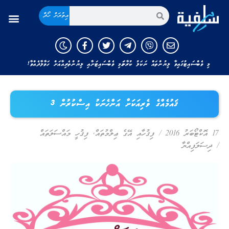
އިތުރަށް ހޯދާ
މި ވެބްސައިޓުގައިވާ ލިޔުންތައް ނަކަލު ކުރާނަމަ މި ވެބްސައިޓަށާއި ލިޔުންތެރިއާއަށް ހަވާލާދެއްވާ!
ޤައުމެއްގެ ވެރިއަކަށް އަންހެނަކު އިސްކުރުން 3
17 އޮކްޓޯބަރު 2016
/
ފިޤުހާއި އޭގެ ޢިލްމުތައް
,
ފިޤުހީ މައްސަލަތައް
/
ދިސަލަފިއްޔާ