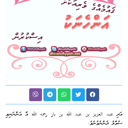
އަދި عبد العزيز بن عبد الله بن باز رحمه الله އާ އަންނަނިވި
ސުވާލު ދެންނެވުނެވެ.