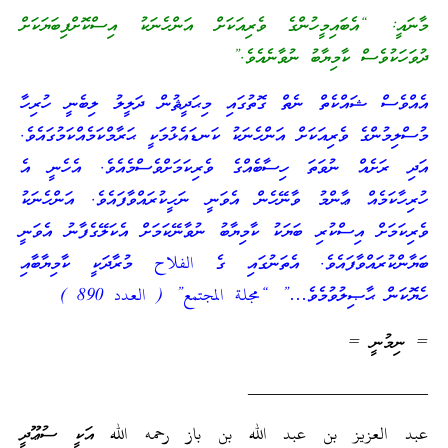
މާނައީ: “އެބައިމީހުންގެ ވެރިއަކަށް އަންހެނަކު އިސްކޮށްފިބަޔަކަށް
ދުވަހަކުވެސް ކާމިޔާބު ނުވާނެއެވެ.”
އެއްވެސް ޝައްކެތް ނެތް ގޮތުގައި މިޙަދީޘުން ދަލީލު ލިބެނީ ހުރިހާ
މުސްލިމުންގެ ވެރިއަކަށް އަންހެނަކު ކަނޑައެޅުމަކީ ޙަރާމްކަމެއްކަމުގައެވެ.
އަދި ރަށެއް ނުވަތަ ހިސާބެއްގެ ވެރިކަމަށްވެސްމެއެވެ. އެހެނީ އެ
ހުރިހާކަމެއް ޢާންމު ވާނޭހެން އެވަނީ ނަހީކުރައްވާފައެވެ. އަންހެނަކު
ވެރިކަމަށް އިސްކުރި ބަޔަކު ކާމިޔާބު ނުވާނޭކަމަށް އެކަލޭގެފާނު އެވަނީ
ބަޔާންކުރައްވާފައެވެ. އެތަނުގައި ގެ الفلاح މުރާދަކީ ކާމިޔާބާއި
ހެޔޮކަން ޙާޞިލުވުމެވެ…” “مجلة المجتمع” ( العدد 890 )
= ނިމުނީ =
____________________
عبد العزيز بن عبد الله بن باز رحمه الله އަކީ ސުޢޫދީ