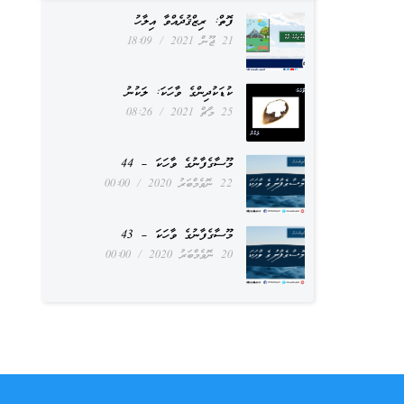
ފޮތް: ރިޒްޤުދެއްވާ އިލާހު
21 ޖޫން 2021
18:09
ކުޑަކުދިންގެ ވާހަކަ: ލަކުނު
25 މާޗް 2021
08:26
މޫސާގެފާނުގެ ވާހަކަ – 44
22 ނޮވެމްބަރު 2020
00:00
މޫސާގެފާނުގެ ވާހަކަ – 43
20 ނޮވެމްބަރު 2020
00:00