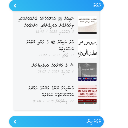
ޚުޠުބާ
ނަބިއްޔާ ﷺ އެކަލޭގެފާނުގެ އުންމަތަށްޓަކައި
ބިރުފުޅުގެން ވަޑައިގެންނެވި ކަންތައްތައް
5 ފެބްރުއަރީ 2023
18:45
މާތް ނަބިއްޔާ ﷺ ގެ ވަދާޢީ ޚުތުބާގެ
އުސްއަލިތައް
21 ޖުލައި 2021
23:12
ﷲ ގެ ގެކޮޅުތައް މަތިވެރިކުރުން
4 އޭޕްރިލް 2021
23:07
މުސްލިކަމު އޭނާގެ އަޚުންގެ މައްޗަށް
އަދާކޮށްދޭންޖެހޭ ޙައްޤުތައް
22 ޑިސެމްބަރު 2018
00:00
ކުޑަކުދިން