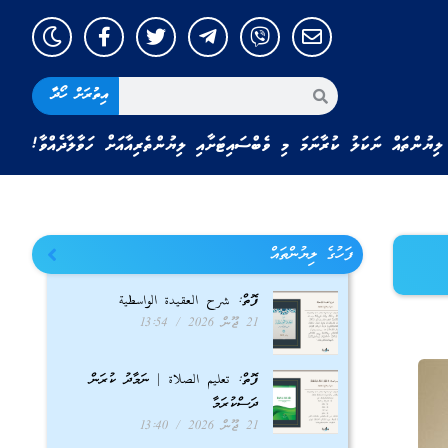
އިތުރަށް ހޯދާ
ލިޔުންތައް ނަކަލު ކުރާނަމަ މި ވެބްސައިޓަށާއި ލިޔުންތެރިއާއަށް ހަވާލާދެއްވާ!
ފަހުގެ ލިޔުންތައް
ފޮތް: شرح العقيدة الواسطية
21 ޖޫން 2026
13:54
ފޮތް: تعليم الصلاة | ނަމާދު ކުރަން
ދަސްކުރަމާ
21 ޖޫން 2026
13:40