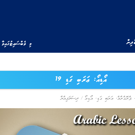
ުދިން
މި ވެބްސައިޓުގައިވާ 
އޯޑިއޯ: ޢަރަބި ގަޑި 19
,
އަރަބި ގަޑި
,
އޯޑިއޯ
/
ދިސަލަފިއްޔާ