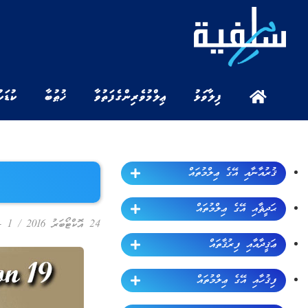
ފިލާވަޅު
ޢިލްމުވެރިންގެ ފަތުވާ
ޚުޠުބާ
ކުޑަކ
ޤުރުއާނާއި އޭގެ ޢިލްމުތައް
ޙަދީޘާއި އޭގެ ޢިލްމުތައް
24 އޮކްޓޯބަރު 2016
/
1 - ޕްރޮގްރާމް
ޢަޤީދާއާއި ފިރުޤާތައް
ފިޤުހާއި އޭގެ ޢިލްމުތައް