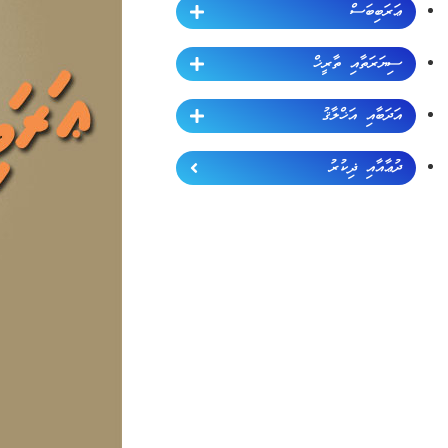
ޢަރަބިބަސް
ސިޔަރަތާއި ތާރީޚް
އަދަބާއި އަޚްލާޤު
ދުޢާއާއި ޛިކުރު