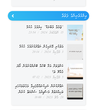
ޢިލްމުވެރިންގެ ފަތުވާ
“ޖުމުޢާ މުބާރަކާ” ކިޔުމުގެ ޙުކުމް
15 ނޮވެމްބަރު 2024
23:54
އަތުކުރި އޮޅައިގެން ނަމާދުކުރުމުގެ ޙުކުމް
3 އޭޕްރިލް 2024
20:14
ކަންފަތަށް އަޅާ ބޭހެއް ބޭނުންކުރުމުން ރޯދަ
ގެއްލޭ ތަ؟
5 އޭޕްރިލް 2023
07:12
ނަމާދުކުރުން ނަހީކުރައްވާފައިވާ ވަގުތުތަކުގައި
ތަޙިއްޔަތުލް މަސްޖިދުގެ ސުންނަތް ކުރުން
28 މާޗް 2023
18:00