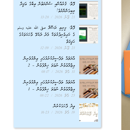
ފޮތް: ޤުރުއާނާއި ސުންނަތުން ތިބާގެ ޢަޤީދާ
ލިބިގަންނާށެވެ!
21 ޖޫން 2026
13:28
ފޮތް: ކީރިތި ރަސޫލާ صلى الله عليه وسلم
ގެ ކައިވެނިފުޅުތަކާ މެދު ދެކެވޭ ވާހަކަތަކުގެ
ޙަޤީޤަތް
21 ޖޫން 2026
12:39
އާޔަތެއް ތަފްސީރުކުރުމުގައި ޢިލްމުވެރިން
އިޖްމާޢުވުން ނުވަތަ ޚިލާފުވުން – 2
31 މާޗް 2026
08:17
އާޔަތެއް ތަފްސީރުކުރުމުގައި ޢިލްމުވެރިން
އިޖްމާޢުވުން ނުވަތަ ޚިލާފުވުން – 1
25 މާޗް 2026
08:22
ޢީދު ފާހަގަކުރުން
19 މާޗް 2026
16:23