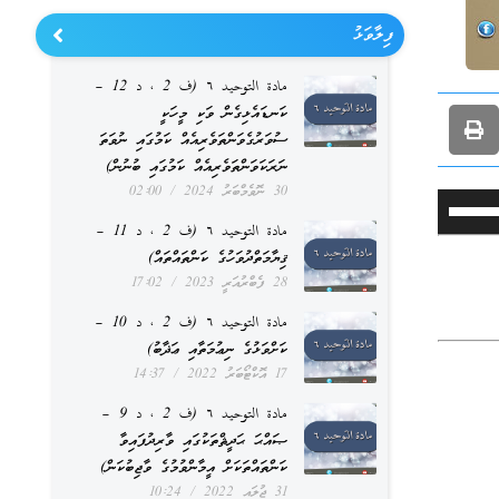
ފިލާވަޅު
مادة التوحيد ٦ (ف 2 ، د 12 –
ކަނޑައެޅިގެން ވަކި މީހަކީ
ސުވަރުގެވަންތަވެރިއެއް ކަމުގައި ނުވަތަ
ނަރަކަވަންތަވެރިއެއް ކަމުގައި ބުނުން)
30 ނޮވެމްބަރު 2024
02:00
Use
مادة التوحيد ٦ (ف 2 ، د 11 –
Up/Down
ޤިޔާމަތްދުވަހުގެ ކަންތައްތައް)
Arrow
28 ފެބްރުއަރީ 2023
17:02
keys
مادة التوحيد ٦ (ف 2 ، د 10 –
to
ކަށްވަޅުގެ ނިޢުމަތާއި ޢަޛާބު)
17 އޮކްޓޯބަރު 2022
14:37
increase
مادة التوحيد ٦ (ف 2 ، د 9 –
or
ޞައްޙަ ޙަދީޘްތަކުގައި ވާރިދުފައިވާ
decrease
ކަންތައްތަކަށް އީމާންވުމުގެ ވާޖިބުކަން)
volume.
31 ޖުލައި 2022
10:24