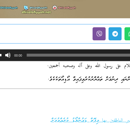
00:00
لام على رسول الله وعلى آله وصحبه أجمعين.
އި ދިނުމަށް ތައްޔާރުކުރެވިފައިވާ އޯޑިއޯތަކެކެވެ.
الناطقين بها މިފޮތް ޑައުންލޯޑު ކުރެއްވުމަށް