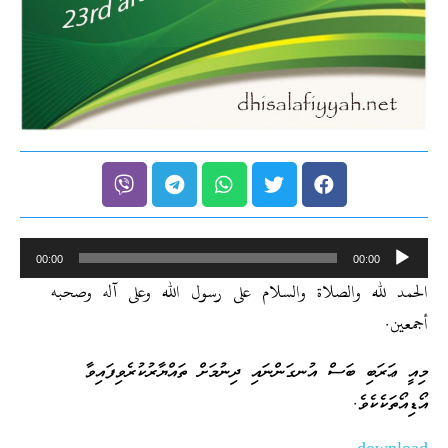
Audio
00:00
00:00
Player
الحمد لله والصلاة والسلام على رسول الله وعلى آله وصحبه
أجمعين.
މިއީ ޢަރަބި ބަސް އުނގަންނައި ދިނުމަށް ތައްޔާރުކުރެވިފައިވާ
އޯޑިއޯތަކެކެވެ.