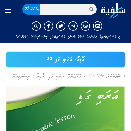
އިތުރަށް ހޯދާ
މި ވެބްސައިޓުގައިވާ ލިޔުންތައް ނަކަލު ކުރާނަމަ މި ވެބްސައިޓަށާއި ލިޔުންތެރިއާއަށް ހަވާލާދެއްވާ!
އޯޑިއޯ: ޢަރަބި ގަޑި 23
1 ނޮވެމްބަރު 2016
/
1 - ޕްރޮގްރާމް
,
އަރަބި ގަޑި
,
އޯޑިއޯ
/
ދިސަލަފިއްޔާ